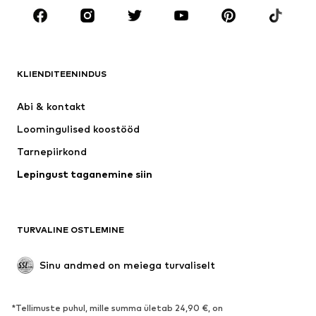
RIIDED
Uus
Trendikas
Särgid
Teksapüksid
KLIENDITEENINDUS
Joped
Dressid
Püksid
Pluusid
Abi & kontakt 
Pesu
Kampsunid ja kudumid
Loomingulised koostööd
Ülikonnad ja pintsakud
Mantlid
Tarnepiirkond
Ujumisriided
Suured suurused
Lepingust taganemine siin
Sündmused
Eksklusiivne
Taaskasutus
JALANÕUD
TURVALINE OSTLEMINE
Uus
Trendikas
Sinu andmed on meiega turvaliselt
Saapad
Vabaaja jalanõud
Poolsaapad
Spordijalatsid
*Tellimuste puhul, mille summa ületab 24,90 €, on