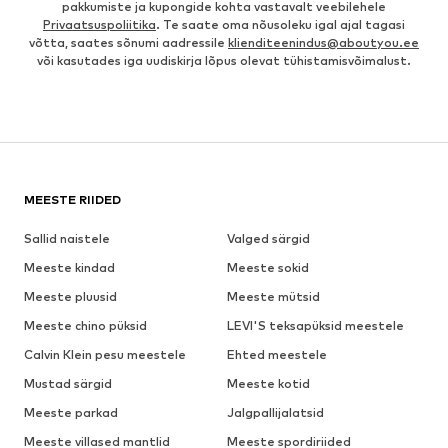
pakkumiste ja kupongide kohta vastavalt veebilehele
Privaatsuspoliitika
. Te saate oma nõusoleku igal ajal tagasi
võtta, saates sõnumi aadressile
klienditeenindus@aboutyou.ee
või kasutades iga uudiskirja lõpus olevat tühistamisvõimalust.
MEESTE RIIDED
Sallid naistele
Valged särgid
Meeste kindad
Meeste sokid
Meeste pluusid
Meeste mütsid
Meeste chino püksid
LEVI'S teksapüksid meestele
Calvin Klein pesu meestele
Ehted meestele
Mustad särgid
Meeste kotid
Meeste parkad
Jalgpallijalatsid
Meeste villased mantlid
Meeste spordiriided