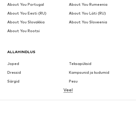
About You Portugal
About You Rumeenia
About You Eesti (RU)
About You Läti (RU)
About You Slovakkia
About You Sloveenia
About You Rootsi
ALLAHINDLUS
Joped
Teksapüksid
Dressid
Kampsunid ja kudumid
Särgid
Pesu
Veel
Püksid
Pluusid
Mantlid
Ülikonnad ja pintsakud
Ujumisriided
Suured suurused
Jalanõud
Sport
Aksessuaarid
Premium