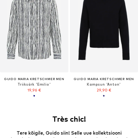
GUIDO MARIA KRETSCHMER MEN
GUIDO MARIA KRETSCHMER MEN
Triiksärk 'Emilio'
Kampsun 'Anton'
19,96 €
29,90 €
Très chic!
Tere kõigile, Guido siin! Selle uue kollektsiooni