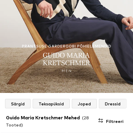
PRANTSUSE GARDEROOBI PÕHIELEMENDID
Särgid
Teksapüksid
Joped
Dressid
Guido Maria Kretschmer Mehed
(28
Filtreeri
Tooted)