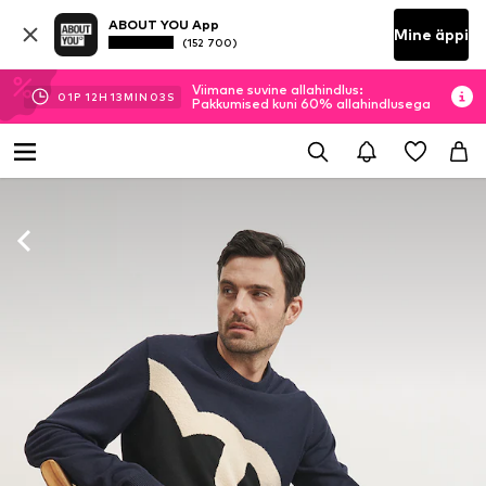
ABOUT YOU App
Mine äppi
(152 700)
Viimane suvine allahindlus:
01
P
12
H
13
MIN
02
S
Pakkumised kuni 60% allahindlusega