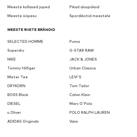
Meeste kollased joped
Pikad aluspüksid
Meeste ööpesu
Spordikotid meestele
MEESTE RIIETE BRÄNDID
SELECTED HOMME
Puma
Superdry
G-STAR RAW
NIKE
JACK & JONES
Tommy Hilfiger
Urban Classics
Mister Tee
LEVI'S
DRYKORN
Tom Tailor
BOSS Black
Calvin Klein
DIESEL
Marc O'Polo
s.Oliver
POLO RALPH LAUREN
ADIDAS Originals
Vans