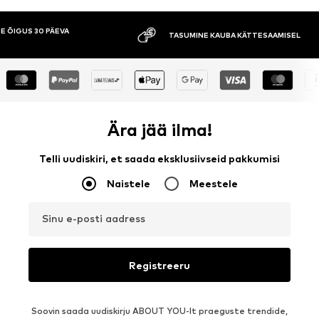
E ÕIGUS 30 PÄEVA
TASUMINE KAUBA KÄTTESAAMISEL
Ära jää ilma!
Telli uudiskiri, et saada eksklusiivseid pakkumisi
Naistele
Meestele
Sinu e-posti aadress
Registreeru
Soovin saada uudiskirju ABOUT YOU-lt praeguste trendide,