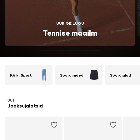
UURIGE LUGU
Tennise maailm
Kõik: Sport
Spordiriided
Spordialad
UUS
Jooksujalatsid