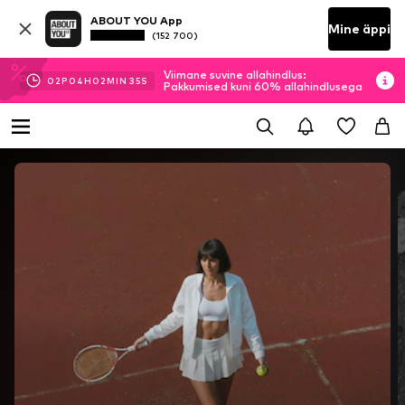
ABOUT YOU App
Mine äppi
(152 700)
Viimane suvine allahindlus:
02
P
04
H
02
MIN
34
S
Pakkumised kuni 60% allahindlusega