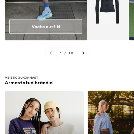
Vaata outfiti
1
/
10
MEIE KOGUKONNAST
Armastatud brändid