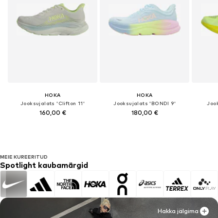
HOKA
HOKA
Jooksujalats 'Clifton 11'
Jooksujalats 'BONDI 9'
Joo
160,00 €
180,00 €
MEIE KUREERITUD
Spotlight kaubamärgid
Hakka jälgima
Hakka jälgima