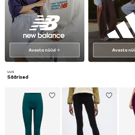
Avasta nüüd
Avasta nü
UUS
Säärised