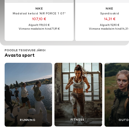
NIKE
NIKE
NIKE
NIKE
Madalad ketsid 'AIR FORCE 1 07'
Spordisokid
Madalad ketsid 'AIR FORCE 1 07'
Spordisokid
107,10 €
14,31 €
107,10 €
14,31 €
Algselt: 119,00 €
Algselt: 15,90 €
Algselt: 119,00 €
Algselt: 15,90 €
Viimane madalaim hind:
71,91 €
Viimane madalaim hind:
14,31
Viimane madalaim hind:
71,91 €
Viimane madalaim hind:
14,31
POODLE TEGEVUSE JÄRGI
Avasta sport
FITNESS
RUNNING
OUTD