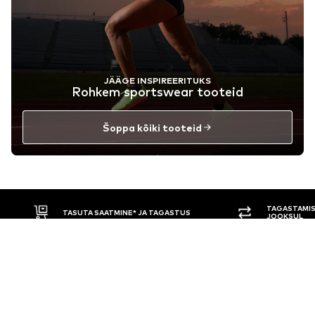
JÄÄGE INSPIREERITUKS
Rohkem sportswear tooteid
Šoppa kõiki tooteid
TAGASTAMIS
TASUTA SAATMINE* JA TAGASTUS
JOOKSUL
Ära jää ilma!