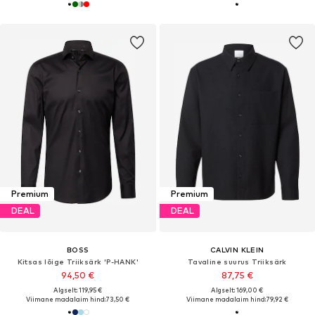
Premium
Premium
DEAL
DEAL
BOSS
CALVIN KLEIN
Kitsas lõige Triiksärk 'P-HANK'
Tavaline suurus Triiksärk
94,50 €
87,75 €
Algselt: 119,95 €
Algselt: 169,00 €
Viimane madalaim hind:
73,50 €
Viimane madalaim hind:
79,92 €