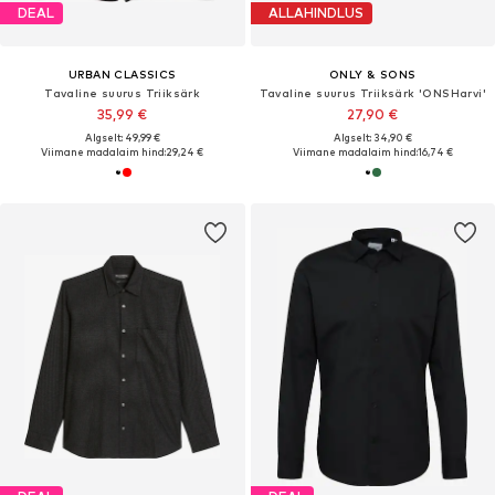
DEAL
ALLAHINDLUS
URBAN CLASSICS
ONLY & SONS
Tavaline suurus Triiksärk
Tavaline suurus Triiksärk 'ONSHarvi'
35,99 €
27,90 €
Algselt: 49,99 €
Algselt: 34,90 €
Viimane madalaim hind:
29,24 €
Viimane madalaim hind:
16,74 €