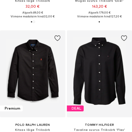
Kitsas lõige Triiksärk
Mugav suurus Triiksärk 'Ekel'
32,00 €
143,20 €
Algselt: 69,00 €
Algselt: 179,00 €
Viimane madalaim hind:
32,00 €
Viimane madalaim hind:
127,20 €
Premium
DEAL
POLO RALPH LAUREN
TOMMY HILFIGER
Kitsas lõige Triiksärk
Tavaline suurus Triiksärk 'Flex'