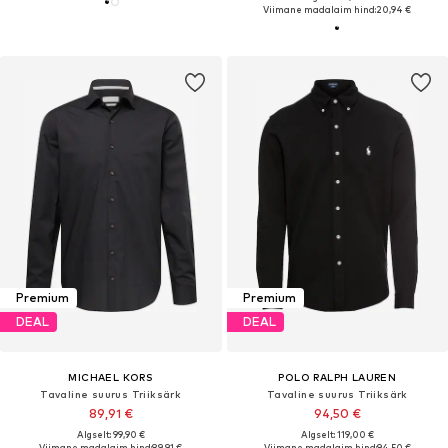
Viimane madalaim hind:
20,94 €
Premium
Premium
DEAL
DEAL
MICHAEL KORS
POLO RALPH LAUREN
Tavaline suurus Triiksärk
Tavaline suurus Triiksärk
89,91 €
94,50 €
Algselt: 99,90 €
Algselt: 119,00 €
Viimane madalaim hind:
89,91 €
Viimane madalaim hind:
94,50 €