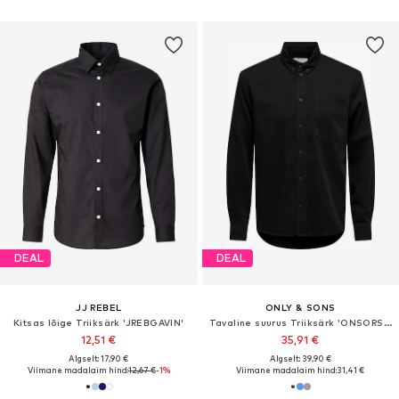
DEAL
DEAL
JJ REBEL
ONLY & SONS
Kitsas lõige Triiksärk 'JREBGAVIN'
Tavaline suurus Triiksärk 'ONSORSON'
12,51 €
35,91 €
Algselt: 17,90 €
Algselt: 39,90 €
Viimane madalaim hind:
12,67 €
-1%
Viimane madalaim hind:
31,41 €