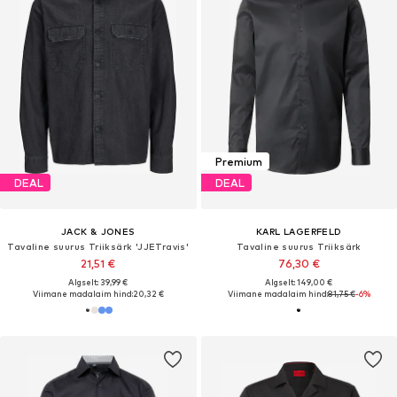
Premium
DEAL
DEAL
JACK & JONES
KARL LAGERFELD
Tavaline suurus Triiksärk 'JJETravis'
Tavaline suurus Triiksärk
21,51 €
76,30 €
Algselt: 39,99 €
Algselt: 149,00 €
Viimane madalaim hind:
20,32 €
Viimane madalaim hind:
81,75 €
-6%