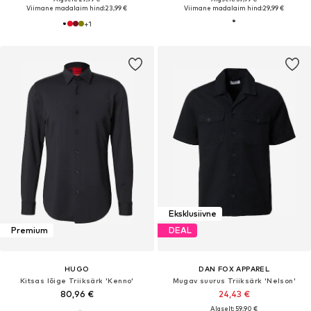
Viimane madalaim hind:
23,99 €
Viimane madalaim hind:
29,99 €
+
1
Eksklusiivne
Premium
DEAL
HUGO
DAN FOX APPAREL
Kitsas lõige Triiksärk 'Kenno'
Mugav suurus Triiksärk 'Nelson'
80,96 €
24,43 €
Algselt: 59,90 €