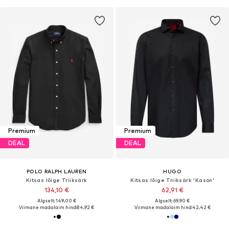
Premium
Premium
DEAL
DEAL
POLO RALPH LAUREN
HUGO
Kitsas lõige Triiksärk
Kitsas lõige Triiksärk 'Kason'
134,10 €
62,91 €
Algselt: 149,00 €
Algselt: 69,90 €
Viimane madalaim hind:
84,92 €
Viimane madalaim hind:
42,42 €