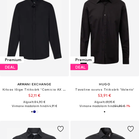
Premium
Premium
DEAL
DEAL
ARMANI EXCHANGE
HUGO
Kitsas lõige Triiksärk 'Camicia AX ARMANI EXCHANGE da Uomo - 8NZCBD0113'
Tavaline suurus Triiksärk 'Valerio'
52,11 €
53,91 €
Algselt: 84,90 €
Algselt: 69,95 €
Viimane madalaim hind:
44,91 €
Viimane madalaim hind:
54,90 €
-1%