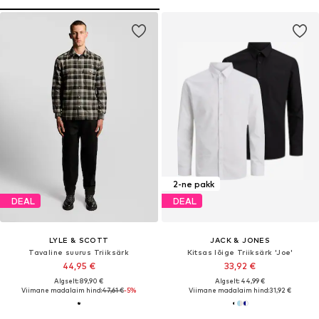
2-ne pakk
DEAL
DEAL
LYLE & SCOTT
JACK & JONES
Tavaline suurus Triiksärk
Kitsas lõige Triiksärk 'Joe'
44,95 €
33,92 €
Algselt: 89,90 €
Algselt: 44,99 €
Viimane madalaim hind:
47,61 €
-5%
Viimane madalaim hind:
31,92 €