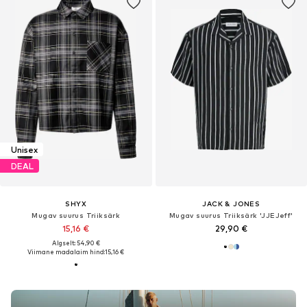
Unisex
DEAL
SHYX
JACK & JONES
Mugav suurus Triiksärk
Mugav suurus Triiksärk 'JJEJeff'
15,16 €
29,90 €
Algselt: 54,90 €
Viimane madalaim hind:
15,16 €