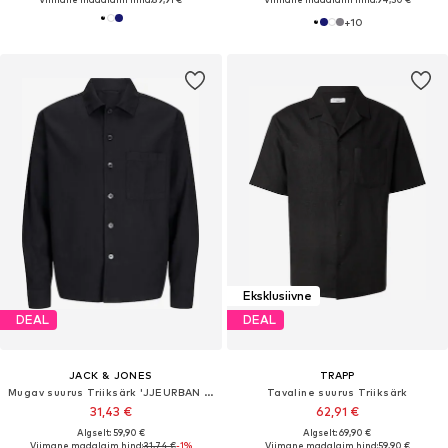
+
10
Eksklusiivne
DEAL
DEAL
JACK & JONES
TRAPP
Mugav suurus Triiksärk 'JJEURBAN EDGE'
Tavaline suurus Triiksärk
31,43 €
62,91 €
Algselt: 59,90 €
Algselt: 69,90 €
Viimane madalaim hind:
31,74 €
-1%
Viimane madalaim hind:
59,90 €