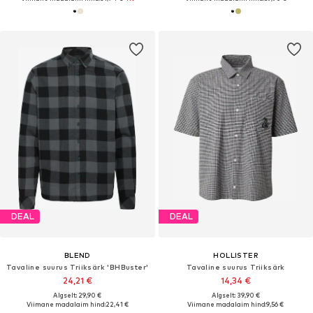
DEAL
DEAL
BLEND
HOLLISTER
Tavaline suurus Triiksärk 'BHBuster'
Tavaline suurus Triiksärk
24,21 €
14,34 €
Algselt: 29,90 €
Algselt: 39,90 €
Viimane madalaim hind:
22,41 €
Viimane madalaim hind:
9,56 €