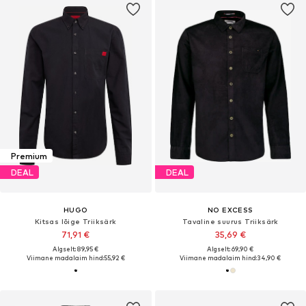
Premium
DEAL
DEAL
HUGO
NO EXCESS
Kitsas lõige Triiksärk
Tavaline suurus Triiksärk
71,91 €
35,69 €
Algselt: 89,95 €
Algselt: 69,90 €
Viimane madalaim hind:
55,92 €
Viimane madalaim hind:
34,90 €