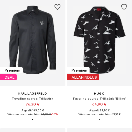
Premium
Premium
DEAL
ALLAHINDLUS
KARL LAGERFELD
HUGO
Tavaline suurus Triiksärk
Tavaline suurus Triiksärk 'Ellino'
76,30 €
64,90 €
Algselt: 149,00 €
Algselt: 89,90 €
Viimane madalaim hind:
84,90 €
-10%
Viimane madalaim hind:
53,91 €