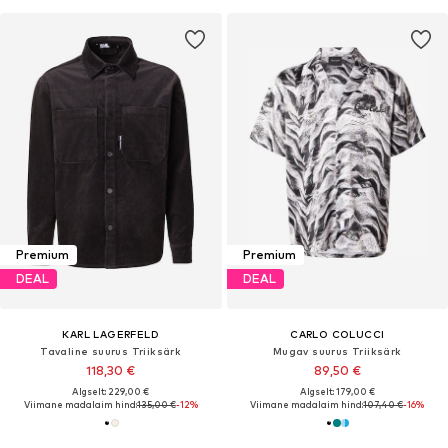
Premium
Premium
DEAL
DEAL
KARL LAGERFELD
CARLO COLUCCI
Tavaline suurus Triiksärk
Mugav suurus Triiksärk
118,30 €
89,50 €
Algselt: 229,00 €
Algselt: 179,00 €
Viimane madalaim hind:
135,00 €
-12%
Viimane madalaim hind:
107,40 €
-16%