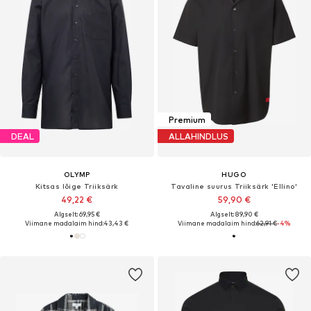
Premium
DEAL
ALLAHINDLUS
OLYMP
HUGO
Kitsas lõige Triiksärk
Tavaline suurus Triiksärk 'Ellino'
49,22 €
59,90 €
Algselt: 69,95 €
Algselt: 89,90 €
Viimane madalaim hind:
43,43 €
Viimane madalaim hind:
62,91 €
-4%