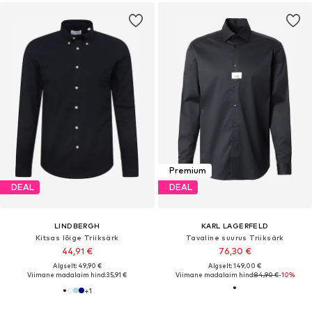
Premium
DEAL
DEAL
LINDBERGH
KARL LAGERFELD
Kitsas lõige Triiksärk
Tavaline suurus Triiksärk
44,91 €
76,30 €
Algselt: 49,90 €
Algselt: 149,00 €
Viimane madalaim hind:
35,91 €
Viimane madalaim hind:
84,90 €
-10%
+
1