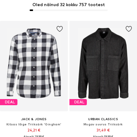
Oled näinud 32 kokku 757 tootest
DEAL
DEAL
JACK & JONES
URBAN CLASSICS
Kitsas lõige Triiksärk 'Gingham'
Mugav suurus Triiksärk
24,21 €
31,49 €
Algselt: 29,99 €
Algselt: 59,99 €