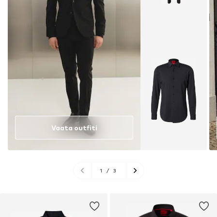
Vaata outfiti
1
/
3