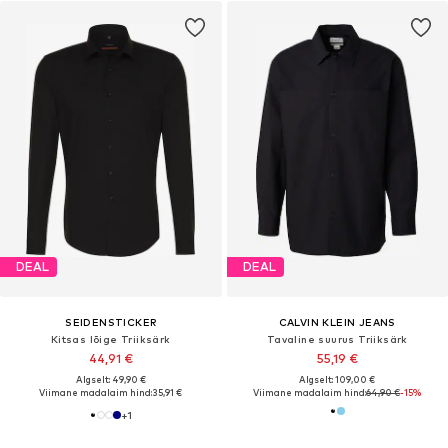
DEAL
DEAL
SEIDENSTICKER
CALVIN KLEIN JEANS
Kitsas lõige Triiksärk
Tavaline suurus Triiksärk
44,91 €
55,19 €
Algselt: 49,90 €
Algselt: 109,00 €
Viimane madalaim hind:
35,91 €
Viimane madalaim hind:
64,90 €
-15%
+
1