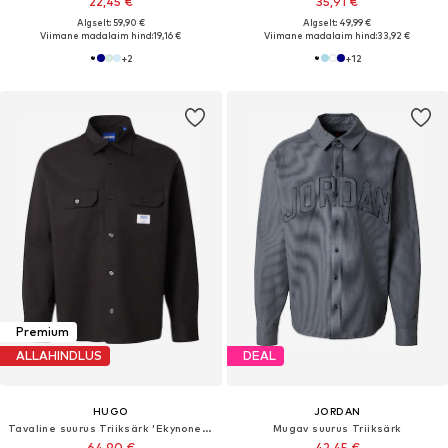
22,45 €
35,91 €
Algselt: 59,90 €
Algselt: 49,99 €
Viimane madalaim hind:
19,16 €
Viimane madalaim hind:
33,92 €
+
2
+
12
Premium
ALLAHINDLUS
DEAL
HUGO
JORDAN
Tavaline suurus Triiksärk 'Ekynone_1'
Mugav suurus Triiksärk
64,90 €
42,45 €