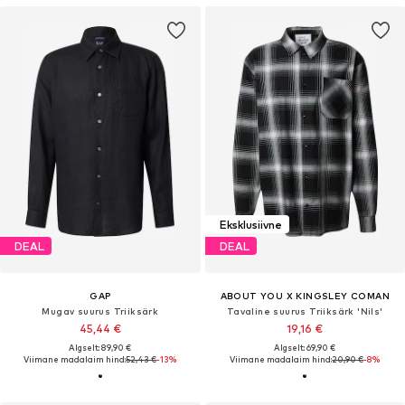
Eksklusiivne
DEAL
DEAL
GAP
ABOUT YOU X KINGSLEY COMAN
Mugav suurus Triiksärk
Tavaline suurus Triiksärk 'Nils'
45,44 €
19,16 €
Algselt: 89,90 €
Algselt: 69,90 €
Viimane madalaim hind:
52,43 €
-13%
Viimane madalaim hind:
20,90 €
-8%