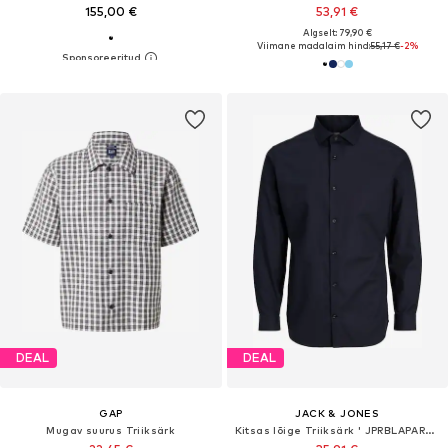
155,00 €
53,91 €
Algselt: 79,90 €
Viimane madalaim hind:
55,17 €
-2%
DEAL
DEAL
GAP
JACK & JONES
Mugav suurus Triiksärk
Kitsas lõige Triiksärk ' JPRBLAPARKER'