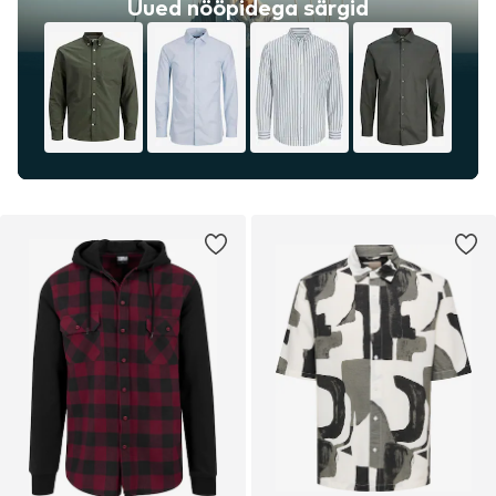
Uued nööpidega särgid