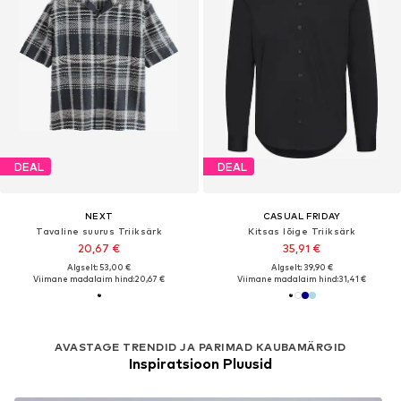
DEAL
DEAL
NEXT
CASUAL FRIDAY
Tavaline suurus Triiksärk
Kitsas lõige Triiksärk
20,67 €
35,91 €
Algselt: 53,00 €
Algselt: 39,90 €
Viimane madalaim hind:
20,67 €
Viimane madalaim hind:
31,41 €
AVASTAGE TRENDID JA PARIMAD KAUBAMÄRGID
Inspiratsioon Pluusid