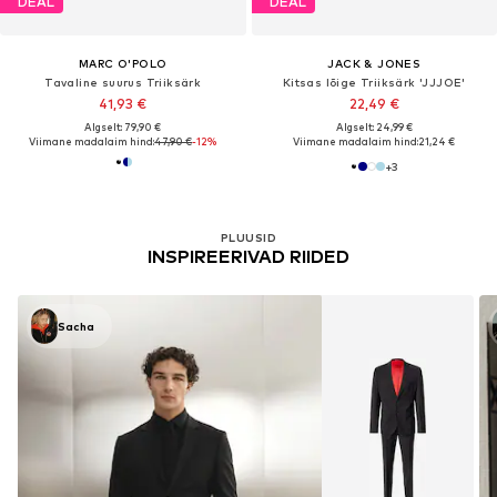
DEAL
DEAL
MARC O'POLO
JACK & JONES
Tavaline suurus Triiksärk
Kitsas lõige Triiksärk 'JJJOE'
41,93 €
22,49 €
Algselt: 79,90 €
Algselt: 24,99 €
Viimane madalaim hind:
47,90 €
-12%
Viimane madalaim hind:
21,24 €
+
3
PLUUSID
INSPIREERIVAD RIIDED
Sacha