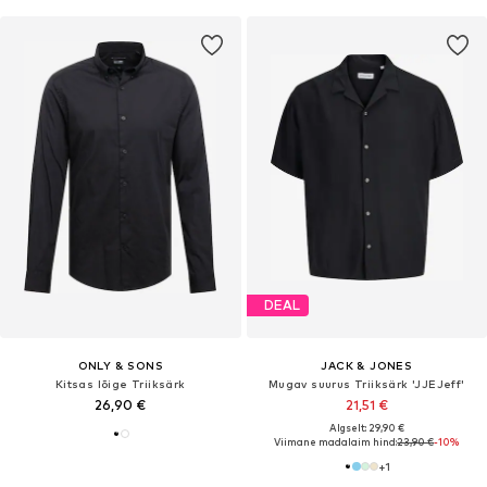
DEAL
ONLY & SONS
JACK & JONES
Kitsas lõige Triiksärk
Mugav suurus Triiksärk 'JJEJeff'
26,90 €
21,51 €
Algselt: 29,90 €
Viimane madalaim hind:
23,90 €
-10%
+
1