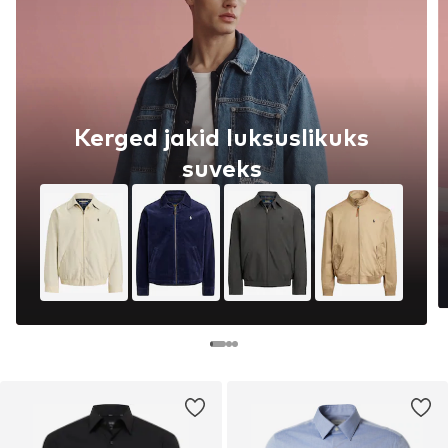
Kerged jakid luksuslikuks
suveks