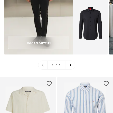
Vaata outfiti
1
/
3