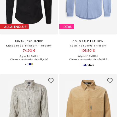
ALLAHINDLUS
DEAL
ARMANI EXCHANGE
POLO RALPH LAUREN
Kitsas lõige Triiksärk 'Tessuto'
Tavaline suurus Triiksärk
74,90 €
103,50 €
Algselt: 84,90 €
Algselt: 145,00 €
Viimane madalaim hind:
58,41 €
Viimane madalaim hind:
74,93 €
+
9