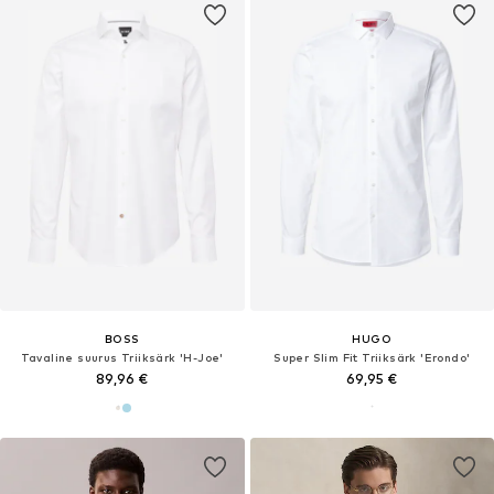
BOSS
HUGO
Tavaline suurus Triiksärk 'H-Joe'
Super Slim Fit Triiksärk 'Erondo'
89,96 €
69,95 €