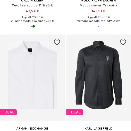
CALVIN KLEIN
POLO RALPH LAUREN
Tavaline suurus Triiksärk
Mugav suurus Triiksärk
47,94 €
143,10 €
Algselt: 119,00 €
Algselt: 235,00 €
Viimane madalaim hind:
47,94 €
Viimane madalaim hind:
95,40 €
DEAL
DEAL
ARMANI EXCHANGE
KARL LAGERFELD