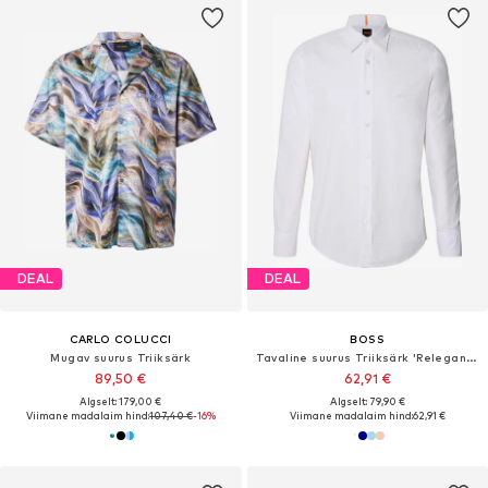
DEAL
DEAL
CARLO COLUCCI
BOSS
Mugav suurus Triiksärk
Tavaline suurus Triiksärk 'Relegant_6'
89,50 €
62,91 €
Algselt: 179,00 €
Algselt: 79,90 €
Viimane madalaim hind:
107,40 €
-16%
Viimane madalaim hind:
62,91 €