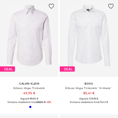
DEAL
DEAL
CALVIN KLEIN
BOSS
Kitsas lõige Triiksärk
Kitsas lõige Triiksärk ' H-Hank '
49,95 €
85,41 €
Algselt: 99,90 €
Algselt: 109,95 €
Viimane madalaim hind:
59,94 €
-16%
Viimane madalaim hind:
76,41 €