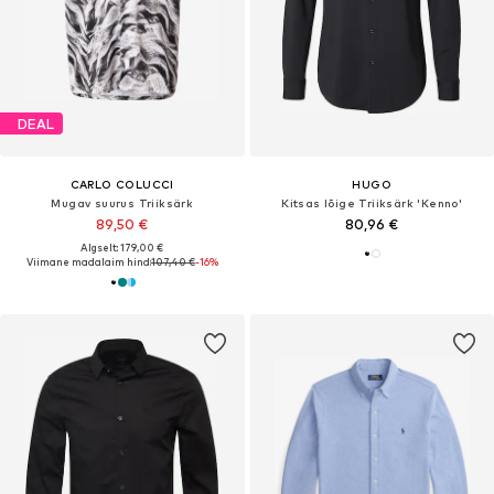
DEAL
CARLO COLUCCI
HUGO
Mugav suurus Triiksärk
Kitsas lõige Triiksärk 'Kenno'
89,50 €
80,96 €
Algselt: 179,00 €
Viimane madalaim hind:
107,40 €
-16%