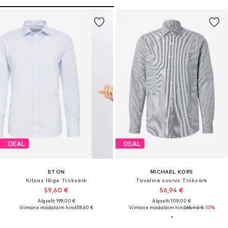
DEAL
DEAL
ETON
MICHAEL KORS
Kitsas lõige Triiksärk
Tavaline suurus Triiksärk
59,60 €
56,94 €
Algselt: 199,00 €
Algselt: 109,00 €
Viimane madalaim hind:
59,60 €
Viimane madalaim hind:
65,40 €
-13%