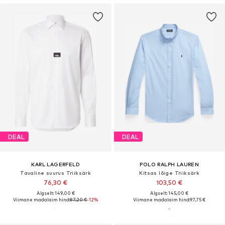
DEAL
DEAL
KARL LAGERFELD
POLO RALPH LAUREN
Tavaline suurus Triiksärk
Kitsas lõige Triiksärk
76,30 €
103,50 €
Algselt: 149,00 €
Algselt: 145,00 €
Viimane madalaim hind:
87,20 €
-12%
Viimane madalaim hind:
97,75 €