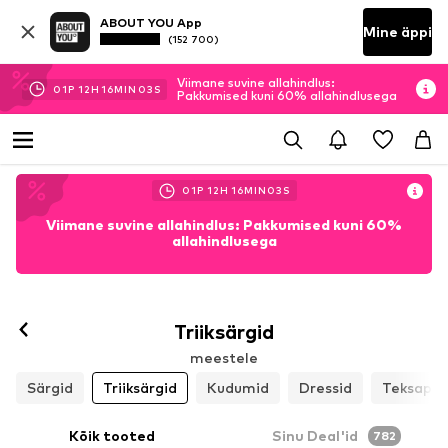
ABOUT YOU App
Mine äppi
(152 700)
Viimane suvine allahindlus:
01
P
12
H
16
MIN
00
S
Pakkumised kuni 60% allahindlusega
01
P
12
H
16
MIN
00
S
Viimane suvine allahindlus: Pakkumised kuni 60%
allahindlusega
Triiksärgid
meestele
Särgid
Triiksärgid
Kudumid
Dressid
Teksapük
Kõik tooted
Sinu Deal'id
782