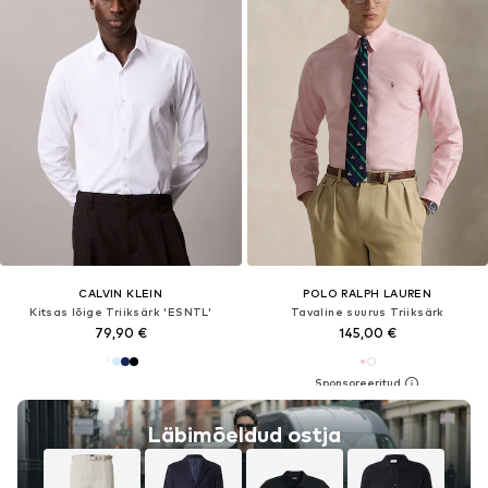
CALVIN KLEIN
POLO RALPH LAUREN
Kitsas lõige Triiksärk 'ESNTL'
Tavaline suurus Triiksärk
79,90 €
145,00 €
Läbimõeldud ostja