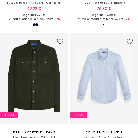
Kitsas lõige Triiksärk 'Camicia'
Tavaline suurus Triiksärk
49,22 €
76,30 €
Algselt: 84,90 €
Algselt: 149,00 €
Viimane madalaim hind:
57,90 €
-15%
Viimane madalaim hind:
87,20 €
-12%
DEAL
DEAL
KARL LAGERFELD JEANS
POLO RALPH LAUREN
Tavaline suurus Triiksärk
Kitsas lõige Triiksärk