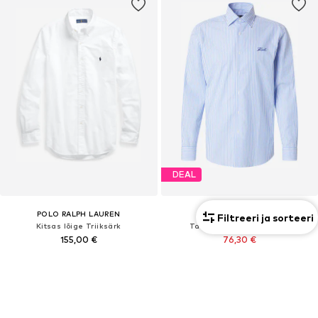
DEAL
POLO RALPH LAUREN
KARL LAGERFELD
Filtreeri ja sorteeri
Kitsas lõige Triiksärk
Tavaline suurus Triiksärk
155,00 €
76,30 €
Algselt: 149,00 €
Viimane madalaim hind:
87,20 €
-12%