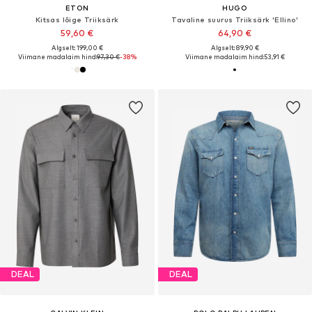
ETON
HUGO
Kitsas lõige Triiksärk
Tavaline suurus Triiksärk 'Ellino'
59,60 €
64,90 €
Algselt: 199,00 €
Algselt: 89,90 €
Viimane madalaim hind:
97,30 €
-38%
Viimane madalaim hind:
53,91 €
DEAL
DEAL