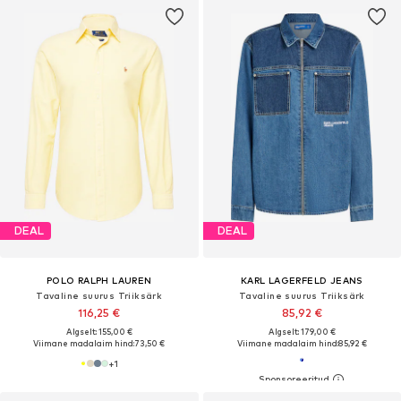
DEAL
DEAL
POLO RALPH LAUREN
KARL LAGERFELD JEANS
Tavaline suurus Triiksärk
Tavaline suurus Triiksärk
116,25 €
85,92 €
Algselt: 155,00 €
Algselt: 179,00 €
Viimane madalaim hind:
73,50 €
Viimane madalaim hind:
85,92 €
+
1