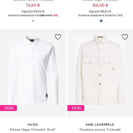
74,50 €
156,00 €
Algselt: 149,00 €
Algselt: 195,00 €
Viimane madalaim hind:
89,40 €
-16%
Viimane madalaim hind:
114,75 €
DEAL
DEAL
HUGO
KARL LAGERFELD
Kitsas lõige Triiksärk 'Ero3'
Tavaline suurus Triiksärk