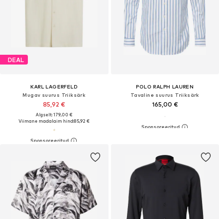
DEAL
KARL LAGERFELD
POLO RALPH LAUREN
Mugav suurus Triiksärk
Tavaline suurus Triiksärk
85,92 €
165,00 €
Algselt: 179,00 €
Viimane madalaim hind:
85,92 €