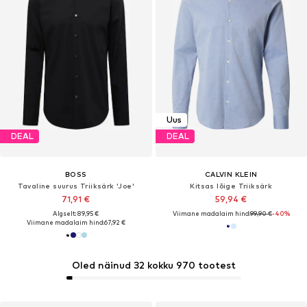
Uus
DEAL
DEAL
BOSS
CALVIN KLEIN
Tavaline suurus Triiksärk 'Joe'
Kitsas lõige Triiksärk
71,91 €
59,94 €
Algselt: 89,95 €
Viimane madalaim hind:
99,90 €
-40%
Viimane madalaim hind:
67,92 €
Oled näinud 32 kokku 970 tootest