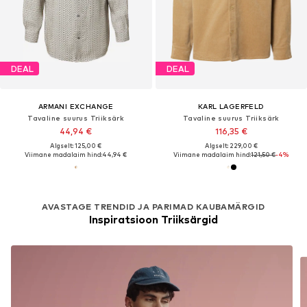
DEAL
DEAL
ARMANI EXCHANGE
KARL LAGERFELD
Tavaline suurus Triiksärk
Tavaline suurus Triiksärk
44,94 €
116,35 €
Algselt: 125,00 €
Algselt: 229,00 €
Viimane madalaim hind:
44,94 €
Viimane madalaim hind:
121,50 €
-4%
AVASTAGE TRENDID JA PARIMAD KAUBAMÄRGID
Inspiratsioon Triiksärgid