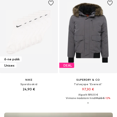
6-ne pakk
Unisex
DEAL
NIKE
SUPERDRY & CO
Spordisokid
Talvejope 'Everest'
24,90 €
97,30 €
Algselt: 189,00 €
Viimane madalaim hind:
111,20 €
-12%