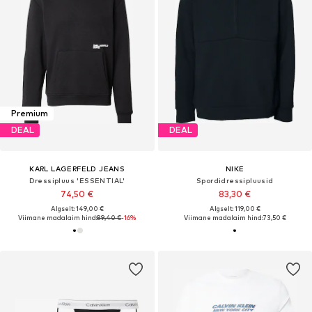
Premium
DEAL
DEAL
KARL LAGERFELD JEANS
NIKE
Dressipluus 'ESSENTIAL'
Spordidressipluusid
74,50 €
83,30 €
Algselt: 149,00 €
Algselt: 119,00 €
Viimane madalaim hind:
89,40 €
-16%
Viimane madalaim hind:
73,50 €