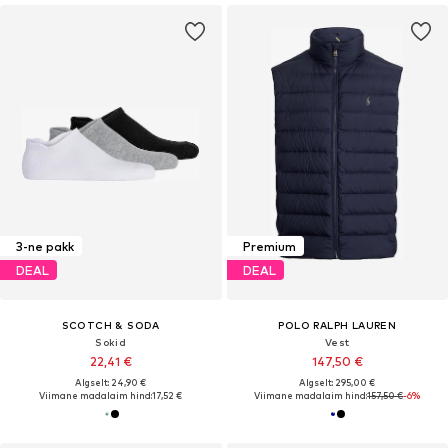
3-ne pakk
Premium
DEAL
DEAL
SCOTCH & SODA
POLO RALPH LAUREN
Sokid
Vest
22,41 €
147,50 €
Algselt: 24,90 €
Algselt: 295,00 €
Viimane madalaim hind:
17,52 €
Viimane madalaim hind:
157,50 €
-6%