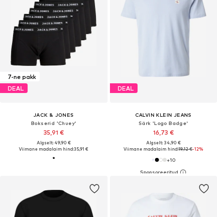
7-ne pakk
DEAL
DEAL
JACK & JONES
CALVIN KLEIN JEANS
Bokserid 'Chuey'
Särk 'Logo Badge'
35,91 €
16,73 €
Algselt: 49,90 €
Algselt: 34,90 €
Viimane madalaim hind:
35,91 €
Viimane madalaim hind:
19,12 €
-12%
+
10