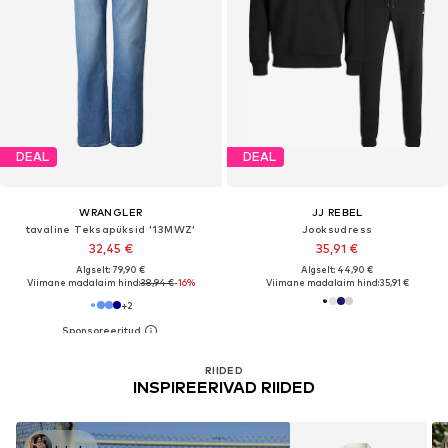
DEAL
DEAL
WRANGLER
JJ REBEL
tavaline Teksapüksid '13MWZ'
Jooksudress
32,45 €
35,91 €
Algselt: 79,90 €
Algselt: 44,90 €
Viimane madalaim hind:
38,94 €
-16%
Viimane madalaim hind:
35,91 €
+
2
RIIDED
INSPIREERIVAD RIIDED