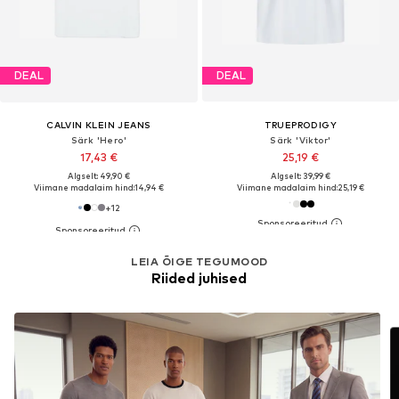
DEAL
DEAL
CALVIN KLEIN JEANS
TRUEPRODIGY
Särk 'Hero'
Särk 'Viktor'
17,43 €
25,19 €
Algselt: 49,90 €
Algselt: 39,99 €
Viimane madalaim hind:
14,94 €
Viimane madalaim hind:
25,19 €
+
12
LEIA ÕIGE TEGUMOOD
Riided juhised