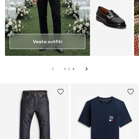
Vaata outfiti
1
/
3