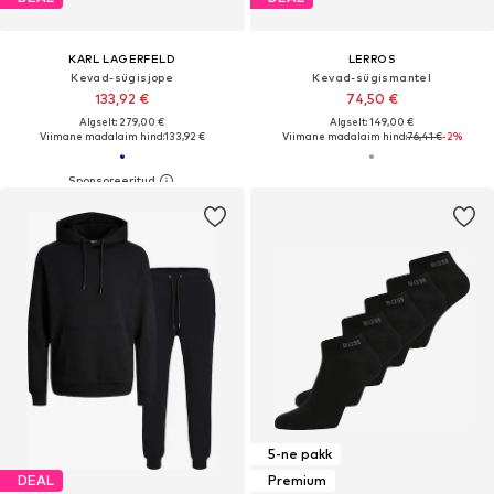
KARL LAGERFELD
LERROS
Kevad-sügisjope
Kevad-sügismantel
133,92 €
74,50 €
Algselt: 279,00 €
Algselt: 149,00 €
Viimane madalaim hind:
133,92 €
Viimane madalaim hind:
76,41 €
-2%
5-ne pakk
DEAL
Premium