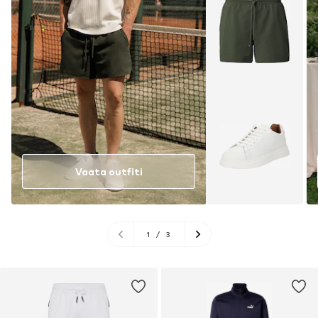
Vaata outfiti
1
/
3