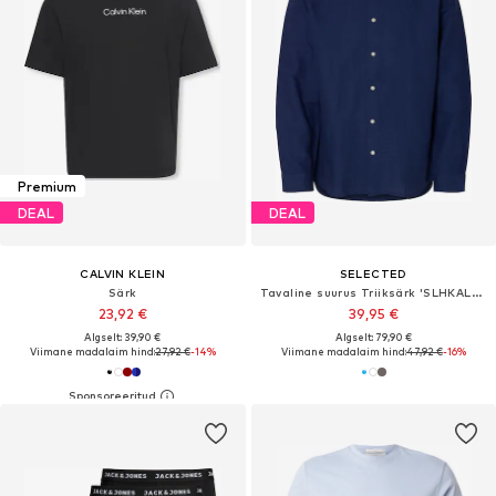
Premium
DEAL
DEAL
CALVIN KLEIN
SELECTED
Särk
Tavaline suurus Triiksärk 'SLHKALLE'
23,92 €
39,95 €
Algselt: 39,90 €
Algselt: 79,90 €
Viimane madalaim hind:
27,92 €
-14%
Viimane madalaim hind:
47,92 €
-16%