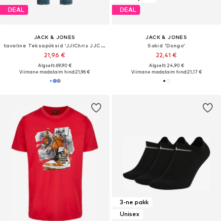
DEAL
DEAL
JACK & JONES
JACK & JONES
tavaline Teksapüksid 'JJIChris JJCooper'
Sokid 'Dongo'
21,96 €
22,41 €
Algselt: 69,90 €
Algselt: 24,90 €
Viimane madalaim hind:
21,96 €
Viimane madalaim hind:
21,17 €
3-ne pakk
Unisex