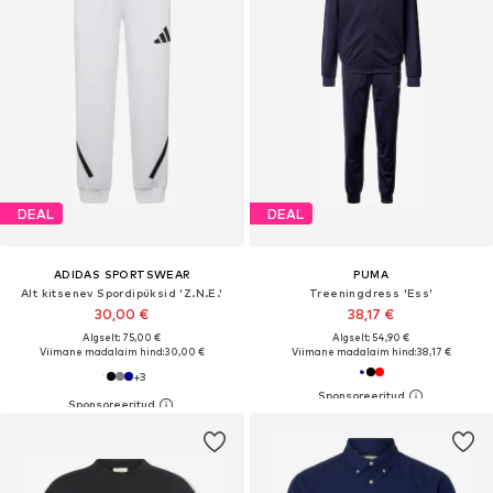
DEAL
DEAL
ADIDAS SPORTSWEAR
PUMA
Alt kitsenev Spordipüksid 'Z.N.E.'
Treeningdress 'Ess'
30,00 €
38,17 €
Algselt: 75,00 €
Algselt: 54,90 €
Viimane madalaim hind:
30,00 €
Viimane madalaim hind:
38,17 €
+
3