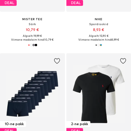
DEAL
DEAL
MISTER TEE
NIKE
Särk
Spordisokid
10,79 €
8,93 €
Algselt: 19,99 €
Algselt: 15,90 €
Viimane madalaim hind:
10,79 €
Viimane madalaim hind:
8,99 €
10-ne pakk
2-ne pakk
DEAL
DEAL