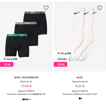
3-ne pakk
3-ne pakk
Unisex
DEAL
DEAL
NIKE UNDERWEAR
NIKE
Bokserid
Spordisokid
27,93 €
14,31 €
Algselt: 39,90 €
Algselt: 15,90 €
Viimane madalaim hind:
29,93 €
-6%
Viimane madalaim hind:
14,31 €
+
1