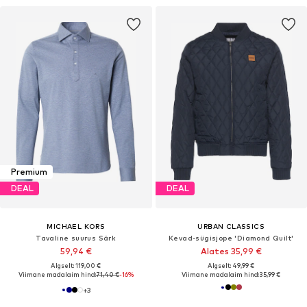
Premium
DEAL
DEAL
MICHAEL KORS
URBAN CLASSICS
Tavaline suurus Särk
Kevad-sügisjope 'Diamond Quilt'
59,94 €
Alates 35,99 €
Algselt: 119,00 €
Algselt: 49,99 €
Viimane madalaim hind:
71,40 €
-16%
Viimane madalaim hind:
35,99 €
+
3