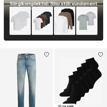
Särgikomplektid: Sinu stiili vundament
10-ne pakk