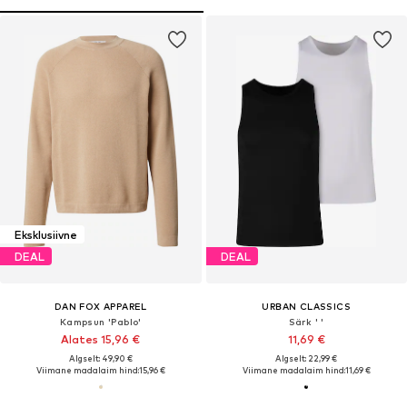
Eksklusiivne
DEAL
DEAL
DAN FOX APPAREL
URBAN CLASSICS
Kampsun 'Pablo'
Särk ' '
Alates 15,96 €
11,69 €
Algselt: 49,90 €
Algselt: 22,99 €
Viimane madalaim hind:
15,96 €
Viimane madalaim hind:
11,69 €