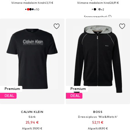
Viimane madalaim hind:
43,11 €
Viimane madalaim hind:
26,91 €
+
10
+
2
Premium
Premium
DEAL
DEAL
CALVIN KLEIN
BOSS
Särk
Dressipluus 'Mix&Match'
25,94 €
52,11 €
Algselt: 39,90 €
Algselt: 69,90 €