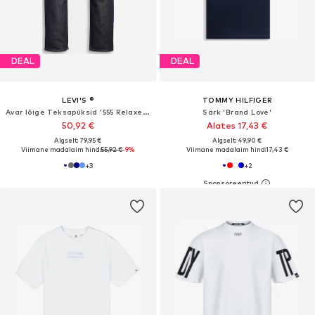
DEAL
DEAL
LEVI'S ®
TOMMY HILFIGER
Avar lõige Teksapüksid '555 Relaxed Straight'
Särk 'Brand Love'
50,92 €
Alates 17,43 €
Algselt: 79,95 €
Algselt: 49,90 €
Viimane madalaim hind:
55,92 €
-9%
Viimane madalaim hind:
17,43 €
+
3
+
2