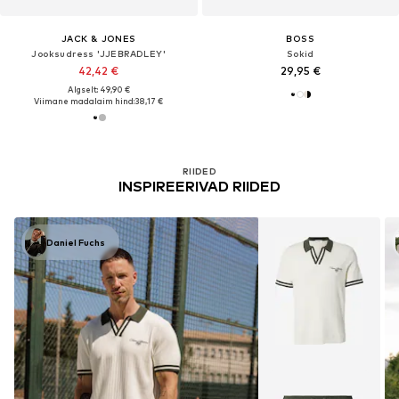
JACK & JONES
BOSS
Jooksudress 'JJEBRADLEY'
Sokid
42,42 €
29,95 €
Algselt: 49,90 €
Viimane madalaim hind:
38,17 €
RIIDED
INSPIREERIVAD RIIDED
Daniel Fuchs