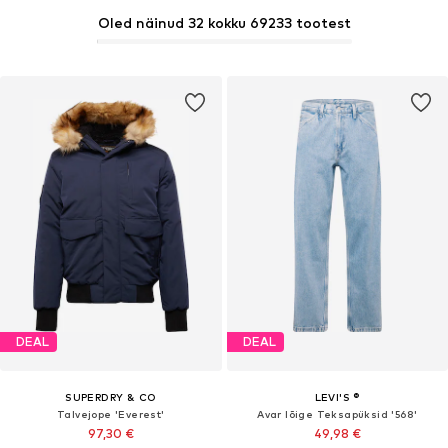
Oled näinud 32 kokku 69233 tootest
DEAL
DEAL
SUPERDRY & CO
LEVI'S ®
Talvejope 'Everest'
Avar lõige Teksapüksid '568'
97,30 €
49,98 €