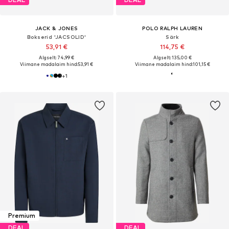
JACK & JONES
POLO RALPH LAUREN
Bokserid 'JACSOLID'
Särk
53,91 €
114,75 €
Algselt: 74,99 €
Algselt: 135,00 €
Viimane madalaim hind:
53,91 €
Viimane madalaim hind:
101,15 €
+
1
Premium
DEAL
DEAL