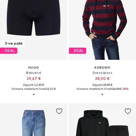
3-ne pakk
DEAL
DEAL
HUGO
KOROSHI
Bokserid
Dressipluus
29,67 €
28,00 €
Algselt: 42,95 €
Algselt: 69,99 €
Viimane madalaim hind:
26,32 €
Viimane madalaim hind:
45,49 €
-38%