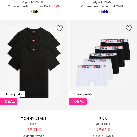
Algselt: 189,00 €
Algselt: 99,95 €
Viimane madalaim hind:
111,20 €
-12%
Viimane madalaim hind:
49,98 €
3-ne pakk
5-ne pakk
DEAL
DEAL
TOMMY JEANS
FILA
Särk
Bokserid
49,41 €
29,61 €
Algselt: 79,90 €
Algselt: 39,90 €