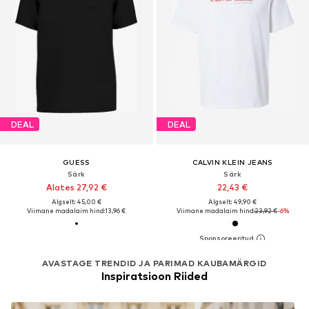
DEAL
DEAL
GUESS
CALVIN KLEIN JEANS
Särk
Särk
Alates 27,92 €
22,43 €
Algselt: 45,00 €
Algselt: 49,90 €
Viimane madalaim hind:
13,96 €
Viimane madalaim hind:
23,92 €
-6%
AVASTAGE TRENDID JA PARIMAD KAUBAMÄRGID
Inspiratsioon Riided