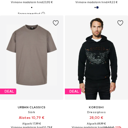
Viimane madalaim hind:
23,92 €
Viimane madalaim hind:
49,22 €
DEAL
DEAL
URBAN CLASSICS
KOROSHI
Särk
Dressipluus
Alates 10,79 €
28,00 €
Algselt: 17,99 €
Algselt: 69,99 €
Viimane madalaim hind:
10,79 €
Viimane madalaim hind:
35,00 €
-20%