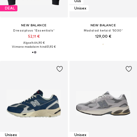
Uus
DEAL
Unisex
NEW BALANCE
NEW BALANCE
Dressipluus 'Essentials'
Madalad ketsid '5030'
52,11 €
129,00 €
Algselt: 64,90 €
Viimane madalaim hind:
51,92 €
Unisex
Unisex