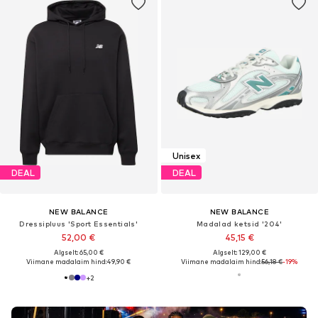
Unisex
DEAL
DEAL
NEW BALANCE
NEW BALANCE
Dressipluus 'Sport Essentials'
Madalad ketsid '204'
52,00 €
45,15 €
Algselt: 65,00 €
Algselt: 129,00 €
Viimane madalaim hind:
49,90 €
Viimane madalaim hind:
56,18 €
-19%
+
2