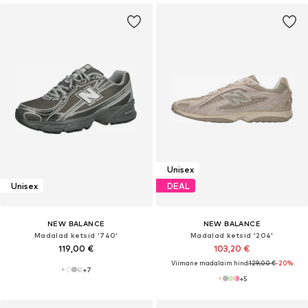
Unisex
Unisex
DEAL
NEW BALANCE
NEW BALANCE
Madalad ketsid '740'
Madalad ketsid '204'
119,00 €
103,20 €
Viimane madalaim hind:
129,00 €
-20%
+
7
+
5