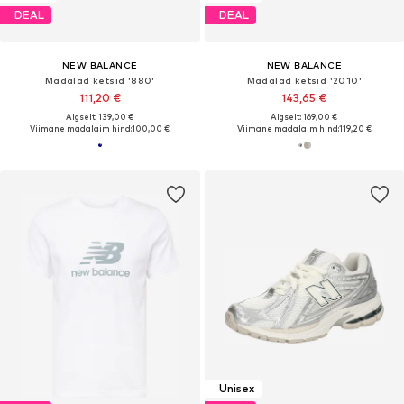
DEAL
DEAL
NEW BALANCE
NEW BALANCE
Madalad ketsid '880'
Madalad ketsid '2010'
111,20 €
143,65 €
Algselt: 139,00 €
Algselt: 169,00 €
Viimane madalaim hind:
100,00 €
Viimane madalaim hind:
119,20 €
Unisex