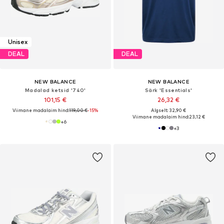
Unisex
DEAL
DEAL
NEW BALANCE
NEW BALANCE
Madalad ketsid '740'
Särk 'Essentials'
101,15 €
26,32 €
Viimane madalaim hind:
119,00 €
-15%
Algselt: 32,90 €
Viimane madalaim hind:
23,12 €
+
6
+
3