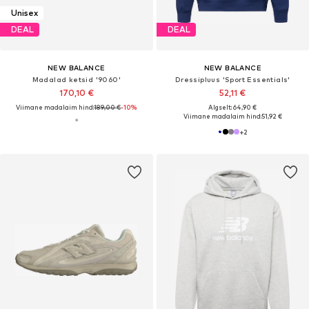
Unisex
DEAL
DEAL
NEW BALANCE
NEW BALANCE
Madalad ketsid '9060'
Dressipluus 'Sport Essentials'
170,10 €
52,11 €
Viimane madalaim hind:
189,00 €
-10%
Algselt: 64,90 €
Viimane madalaim hind:
51,92 €
+
2