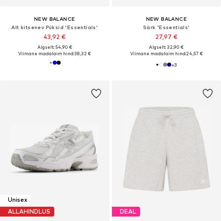
NEW BALANCE
NEW BALANCE
Alt kitsenev Püksid 'Essentials'
Särk 'Essentials'
43,92 €
27,97 €
Algselt: 54,90 €
Algselt: 32,90 €
Viimane madalaim hind:
38,32 €
Viimane madalaim hind:
24,57 €
+
3
Unisex
ALLAHINDLUS
DEAL