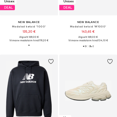
Unisex
Unisex
DEAL
DEAL
NEW BALANCE
NEW BALANCE
Madalad ketsid '1000'
Madalad ketsid 'M1000'
135,20 €
143,65 €
Algselt: 169,00 €
Algselt: 169,00 €
Viimane madalaim hind:
119,20 €
Viimane madalaim hind:
134,10 €
+
1