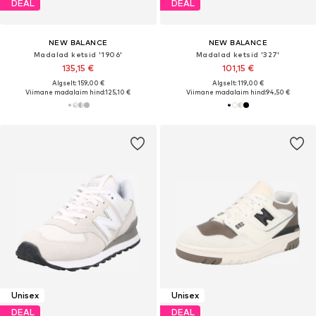
DEAL
DEAL
NEW BALANCE
NEW BALANCE
Madalad ketsid '1906'
Madalad ketsid '327'
135,15 €
101,15 €
Algselt: 159,00 €
Algselt: 119,00 €
Viimane madalaim hind:
125,10 €
Viimane madalaim hind:
94,50 €
Unisex
Unisex
DEAL
DEAL