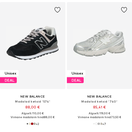
Unisex
Unisex
DEAL
DEAL
NEW BALANCE
NEW BALANCE
Madalad ketsid '574'
Madalad ketsid '740'
88,00 €
85,41 €
Algselt: 110,00 €
Algselt: 119,00 €
Viimane madalaim hind:
88,00 €
Viimane madalaim hind:
73,50 €
+
2
+
7