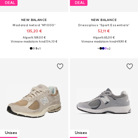
DEAL
DEAL
NEW BALANCE
NEW BALANCE
Madalad ketsid 'M1000'
Dressipluus 'Sport Essentials'
135,20 €
52,11 €
Algselt: 169,00 €
Algselt: 65,00 €
Viimane madalaim hind:
134,10 €
Viimane madalaim hind:
49,90 €
+
1
+
2
Unisex
Unisex