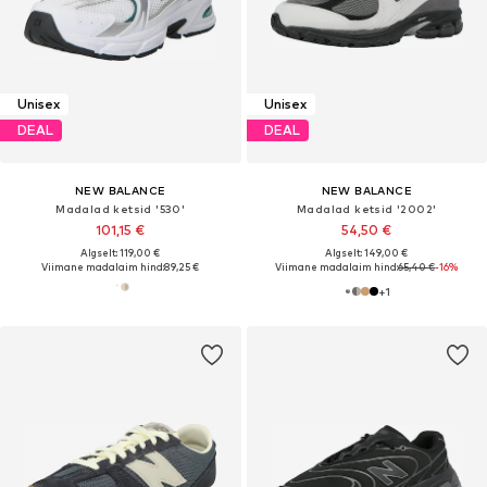
Unisex
Unisex
DEAL
DEAL
NEW BALANCE
NEW BALANCE
Madalad ketsid '530'
Madalad ketsid '2002'
101,15 €
54,50 €
Algselt: 119,00 €
Algselt: 149,00 €
Viimane madalaim hind:
89,25 €
Viimane madalaim hind:
65,40 €
-16%
+
1