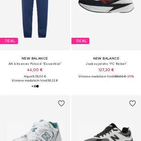
DEAL
DEAL
NEW BALANCE
NEW BALANCE
Alt kitsenev Püksid 'Essential'
Jooksujalats 'FC Rebel'
44,00 €
127,20 €
Algselt: 55,00 €
Viimane madalaim hind:
159,00 €
-20%
Viimane madalaim hind:
38,32 €