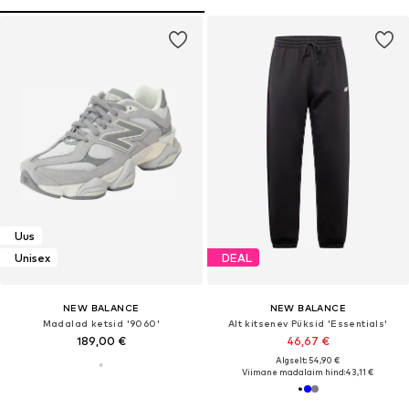
Uus
Unisex
DEAL
NEW BALANCE
NEW BALANCE
Madalad ketsid '9060'
Alt kitsenev Püksid 'Essentials'
189,00 €
46,67 €
Algselt: 54,90 €
Viimane madalaim hind:
43,11 €