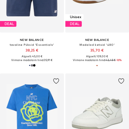
Unisex
DEAL
DEAL
NEW BALANCE
NEW BALANCE
tavaline Püksid 'Essentials'
Madalad ketsid '480'
38,25 €
35,70 €
Algselt: 45,00 €
Algselt: 109,00 €
Viimane madalaim hind:
35,91 €
Viimane madalaim hind:
42,45 €
-16%