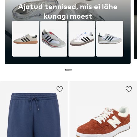
Ajatud tennised, mis ei lähe
kunagi moest