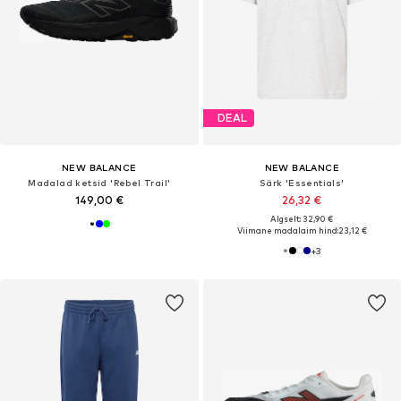
DEAL
NEW BALANCE
NEW BALANCE
Madalad ketsid 'Rebel Trail'
Särk 'Essentials'
149,00 €
26,32 €
Algselt: 32,90 €
Viimane madalaim hind:
23,12 €
+
3