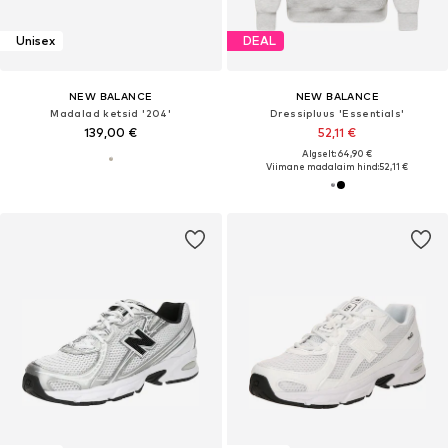
Unisex
DEAL
NEW BALANCE
NEW BALANCE
Madalad ketsid '204'
Dressipluus 'Essentials'
139,00 €
52,11 €
Algselt: 64,90 €
Viimane madalaim hind:
52,11 €