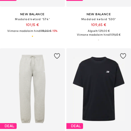
NEW BALANCE
NEW BALANCE
Madalad ketsid '574'
Madalad ketsid '530'
101,15 €
109,65 €
Viimane madalaim hind:
119,00 €
-15%
Algselt: 129,00 €
Viimane madalaim hind:
109,65 €
DEAL
DEAL