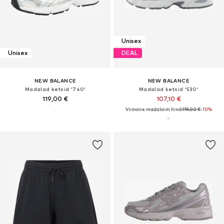
Unisex
Unisex
DEAL
NEW BALANCE
NEW BALANCE
Madalad ketsid '740'
Madalad ketsid '530'
119,00 €
107,10 €
Viimane madalaim hind:
119,00 €
-10%