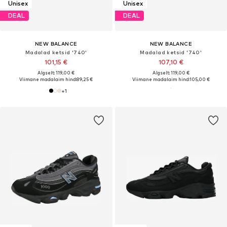
Unisex
Unisex
DEAL
DEAL
NEW BALANCE
NEW BALANCE
Madalad ketsid '740'
Madalad ketsid '740'
101,15 €
107,10 €
Algselt: 119,00 €
Algselt: 119,00 €
Viimane madalaim hind:
89,25 €
Viimane madalaim hind:
105,00 €
+
1