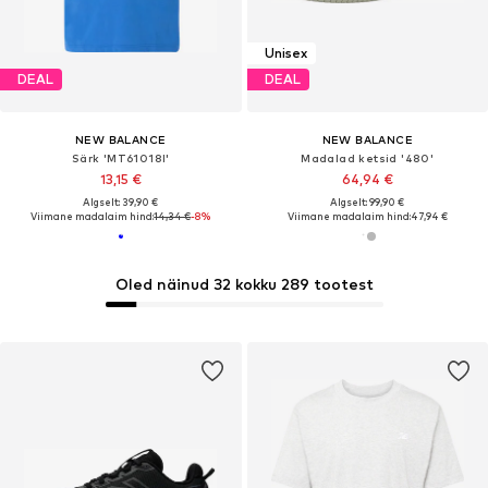
Unisex
DEAL
DEAL
NEW BALANCE
NEW BALANCE
Särk 'MT61018I'
Madalad ketsid '480'
13,15 €
64,94 €
Algselt: 39,90 €
Algselt: 99,90 €
Viimane madalaim hind:
14,34 €
-8%
Viimane madalaim hind:
47,94 €
Oled näinud 32 kokku 289 tootest