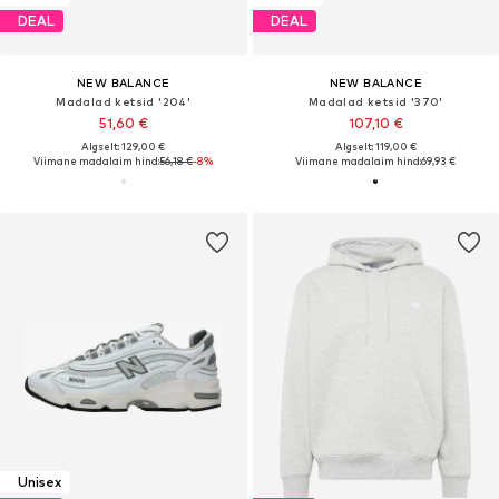
DEAL
DEAL
NEW BALANCE
NEW BALANCE
Madalad ketsid '204'
Madalad ketsid '370'
51,60 €
107,10 €
Algselt: 129,00 €
Algselt: 119,00 €
Viimane madalaim hind:
56,18 €
-8%
Viimane madalaim hind:
69,93 €
Unisex