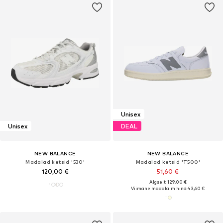
Unisex
Unisex
DEAL
NEW BALANCE
NEW BALANCE
Madalad ketsid '530'
Madalad ketsid 'T500'
120,00 €
51,60 €
Algselt: 129,00 €
Viimane madalaim hind:
43,60 €