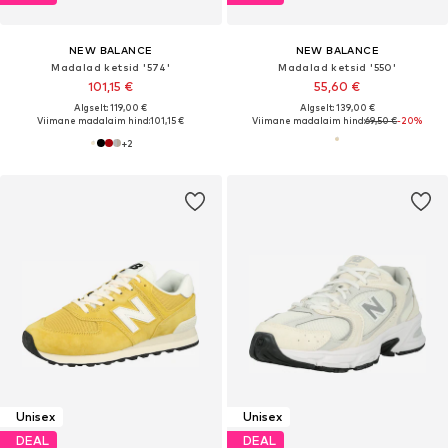
NEW BALANCE
NEW BALANCE
Madalad ketsid '574'
Madalad ketsid '550'
101,15 €
55,60 €
Algselt: 119,00 €
Algselt: 139,00 €
Viimane madalaim hind:
101,15 €
Viimane madalaim hind:
69,50 €
-20%
+
2
Unisex
Unisex
DEAL
DEAL