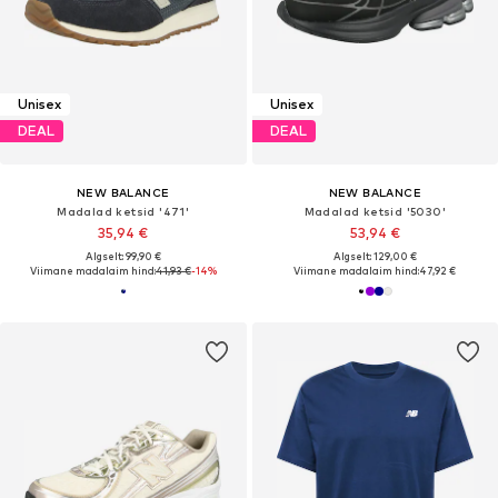
Unisex
Unisex
DEAL
DEAL
NEW BALANCE
NEW BALANCE
Madalad ketsid '471'
Madalad ketsid '5030'
35,94 €
53,94 €
Algselt: 99,90 €
Algselt: 129,00 €
Viimane madalaim hind:
41,93 €
-14%
Viimane madalaim hind:
47,92 €