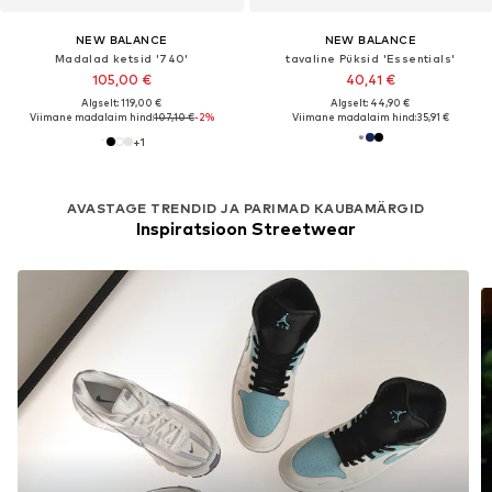
NEW BALANCE
NEW BALANCE
Madalad ketsid '740'
tavaline Püksid 'Essentials'
105,00 €
40,41 €
Algselt: 119,00 €
Algselt: 44,90 €
Viimane madalaim hind:
107,10 €
-2%
Viimane madalaim hind:
35,91 €
+
1
AVASTAGE TRENDID JA PARIMAD KAUBAMÄRGID
Inspiratsioon Streetwear