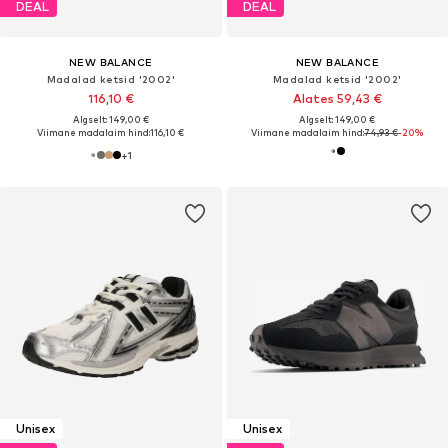
DEAL
DEAL
NEW BALANCE
NEW BALANCE
Madalad ketsid '2002'
Madalad ketsid '2002'
116,10 €
Alates 59,43 €
Algselt: 149,00 €
Algselt: 149,00 €
Viimane madalaim hind:
116,10 €
Viimane madalaim hind:
74,93 €
-20%
+
1
Unisex
Unisex