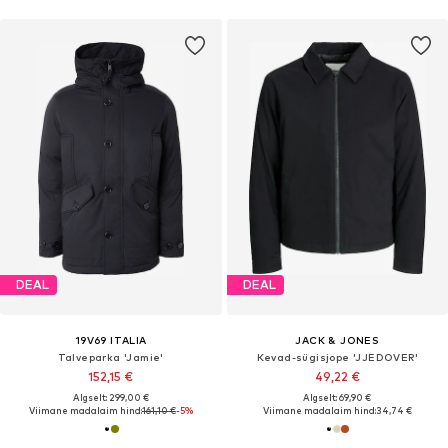
DEAL
DEAL
19V69 ITALIA
JACK & JONES
Talveparka 'Jamie'
Kevad-sügisjope 'JJEDOVER'
152,15 €
49,22 €
Algselt: 299,00 €
Algselt: 69,90 €
Viimane madalaim hind:
161,10 €
-5%
Viimane madalaim hind:
34,74 €