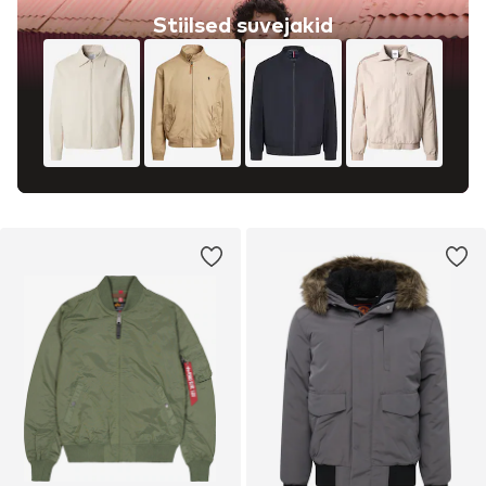
Stiilsed suvejakid