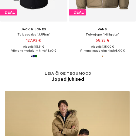
DEAL
DEAL
JACK & JONES
VANS
Talveparka 'JJFinn'
Talvejope 'Hillgate'
127,93 €
68,25 €
Algselt: 159,91 €
Algselt: 135,00 €
Viimane madalaim hind:
43,60 €
Viimane madalaim hind:
63,00 €
LEIA ÕIGE TEGUMOOD
Joped juhised