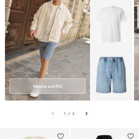
Vaata outfiti
1
/
3