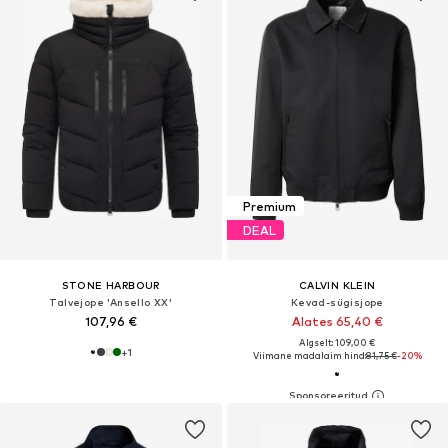
Premium
DEAL
STONE HARBOUR
CALVIN KLEIN
Talvejope 'Ansello XX'
Kevad-sügisjope
107,96 €
Alates 65,40 €
Algselt: 109,00 €
+
1
Viimane madalaim hind:
81,75 €
-20%