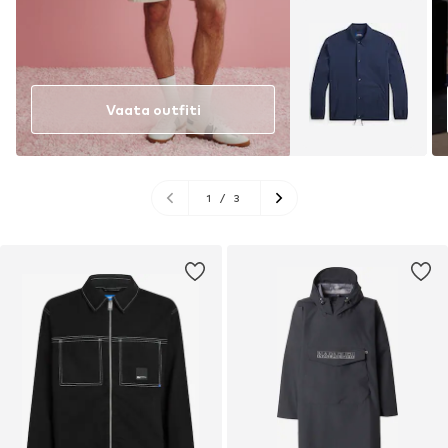
Vaata outfiti
1
/
3