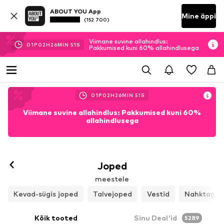
ABOUT YOU App
Mine äppi
(152 700)
Viimane suvine allahindlus:
01
P
02
H
26
MIN
48
S
Pakkumised kuni 60% allahindlusega
01
P
02
H
26
MIN
48
S
Viimane suvine allahindlus: Pakkumised kuni 60%
allahindlusega
Joped
meestele
Kevad-sügis joped
Talvejoped
Vestid
Nahktagid
Kõik tooted
Sinu Deal'id
5289