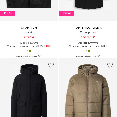
DEAL
DEAL
CHAMPION
TOM TAILOR DENIM
Vest
Talveparka
21,56 €
103,50 €
Algselt: 69,90 €
Algselt: 129,00 €
Viimane madalaim hind:
23,96 €
-10%
Viimane madalaim hind:
80,91 €