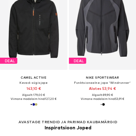
DEAL
DEAL
CAMEL ACTIVE
NIKE SPORTSWEAR
Kevad-sügisjope
Funktsionaalne jope 'Windrunner'
143,10 €
Alates 53,94 €
Algselt: 179,00 €
Algselt: 89,90 €
Viimane madalaim hind:
127,20 €
Viimane madalaim hind:
53,91 €
AVASTAGE TRENDID JA PARIMAD KAUBAMÄRGID
Inspiratsioon Joped