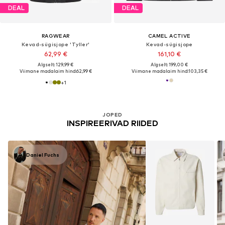
DEAL
DEAL
RAGWEAR
CAMEL ACTIVE
Kevad-sügisjope 'Tyller'
Kevad-sügisjope
62,99 €
161,10 €
Algselt: 129,99 €
Algselt: 199,00 €
Viimane madalaim hind:
62,99 €
Viimane madalaim hind:
103,35 €
+
1
JOPED
INSPIREERIVAD RIIDED
Daniel Fuchs