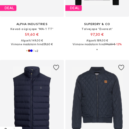
DEAL
DEAL
ALPHA INDUSTRIES
SUPERDRY & CO
Kevad-sügisjope 'MA-1 TT'
Talvejope 'Everest'
59,60 €
97,30 €
Algselt: 149,00 €
Algselt: 189,00 €
Viimane madalaim hind:
59,60 €
Viimane madalaim hind:
111,20 €
-12%
+
2