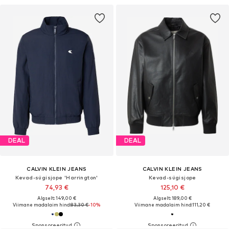
DEAL
DEAL
CALVIN KLEIN JEANS
CALVIN KLEIN JEANS
Kevad-sügisjope 'Harrington'
Kevad-sügisjope
74,93 €
125,10 €
Algselt: 149,00 €
Algselt: 189,00 €
Viimane madalaim hind:
83,30 €
-10%
Viimane madalaim hind:
111,20 €