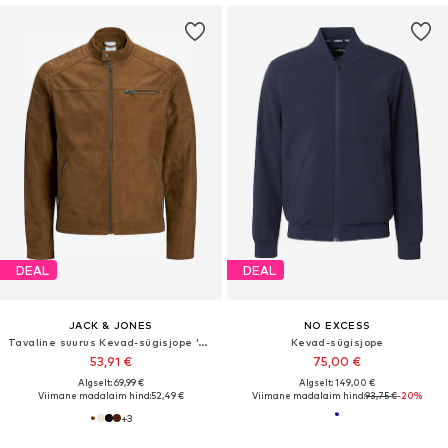
DEAL
DEAL
JACK & JONES
NO EXCESS
Tavaline suurus Kevad-sügisjope 'JCORocky'
Kevad-sügisjope
53,91 €
75,00 €
Algselt: 69,99 €
Algselt: 149,00 €
Viimane madalaim hind:
52,49 €
Viimane madalaim hind:
93,75 €
-20%
+
3