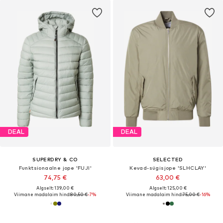
DEAL
DEAL
SUPERDRY & CO
SELECTED
Funktsionaalne jope 'FUJI'
Kevad-sügisjope 'SLHCLAY'
74,75 €
63,00 €
Algselt: 139,00 €
Algselt: 125,00 €
Viimane madalaim hind:
80,50 €
-7%
Viimane madalaim hind:
75,00 €
-16%