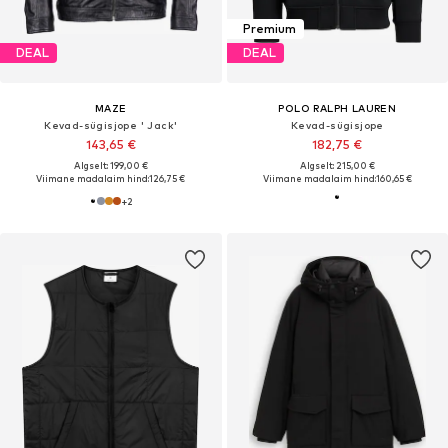
Premium
DEAL
DEAL
MAZE
POLO RALPH LAUREN
Kevad-sügisjope ' Jack'
Kevad-sügisjope
143,65 €
182,75 €
Algselt: 199,00 €
Algselt: 215,00 €
Viimane madalaim hind:
126,75 €
Viimane madalaim hind:
160,65 €
+
2