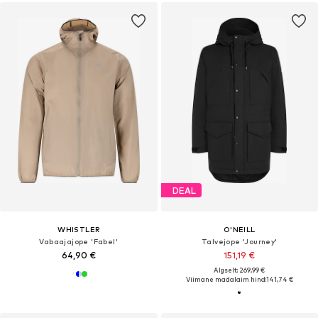
DEAL
WHISTLER
O'NEILL
Vabaajajope 'Fabel'
Talvejope 'Journey'
64,90 €
151,19 €
Algselt: 269,99 €
Viimane madalaim hind:
141,74 €