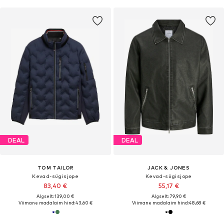
DEAL
DEAL
TOM TAILOR
JACK & JONES
Kevad-sügisjope
Kevad-sügisjope
83,40 €
55,17 €
Algselt: 139,00 €
Algselt: 79,90 €
Viimane madalaim hind:
43,60 €
Viimane madalaim hind:
48,68 €