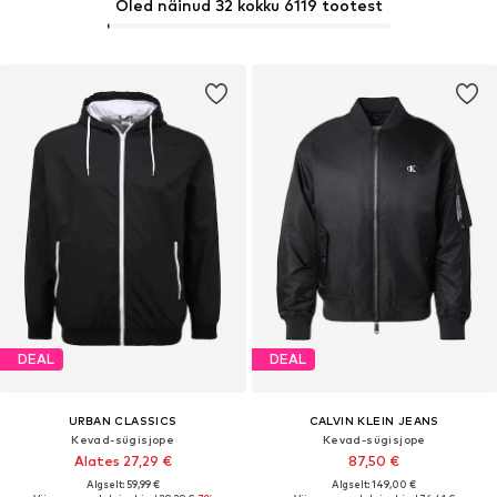
Oled näinud 32 kokku 6119 tootest
DEAL
DEAL
URBAN CLASSICS
CALVIN KLEIN JEANS
Kevad-sügisjope
Kevad-sügisjope
Alates 27,29 €
87,50 €
Algselt: 59,99 €
Algselt: 149,00 €