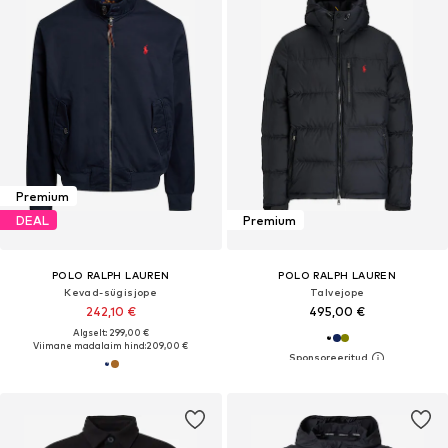
Premium
DEAL
Premium
POLO RALPH LAUREN
POLO RALPH LAUREN
Kevad-sügisjope
Talvejope
242,10 €
495,00 €
Algselt: 299,00 €
Viimane madalaim hind:
209,00 €