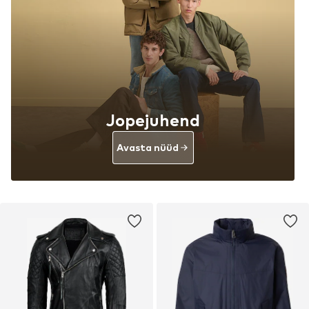
Jopejuhend
Avasta nüüd