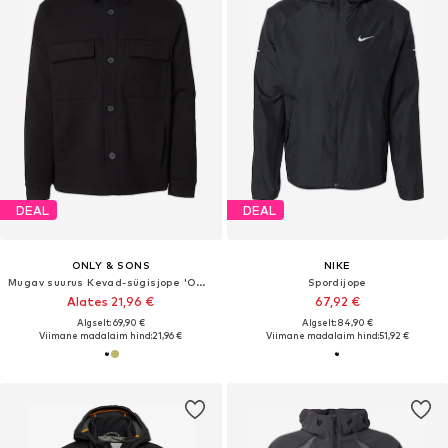
DEAL
DEAL
ONLY & SONS
NIKE
Mugav suurus Kevad-sügisjope 'ONSNEWKODYL'
Spordijope
Alates 21,96 €
67,92 €
Algselt: 69,90 €
Algselt: 84,90 €
Viimane madalaim hind:
21,96 €
Viimane madalaim hind:
51,92 €