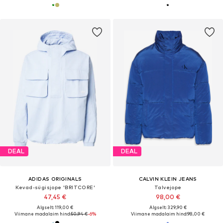
DEAL
DEAL
ADIDAS ORIGINALS
CALVIN KLEIN JEANS
Kevad-sügisjope 'BRITCORE'
Talvejope
47,45 €
98,00 €
Algselt: 119,00 €
Algselt: 329,90 €
Viimane madalaim hind:
50,94 €
-6%
Viimane madalaim hind:
98,00 €