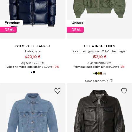
Premium
Unisex
DEAL
DEAL
POLO RALPH LAUREN
ALPHA INDUSTRIES
Talvejope
Kevad-sügisjope 'MA-1 Heritage'
440,10 €
152,10 €
Algselt: 545,00 €
Algselt: 200,00 €
Viimane madalaim hind:
489,00 €
-10%
Viimane madalaim hind:
160,00 €
-5%
+
4