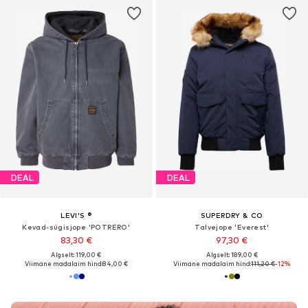
DEAL
DEAL
LEVI'S ®
SUPERDRY & CO
Kevad-sügisjope 'POTRERO'
Talvejope 'Everest'
83,30 €
97,30 €
Algselt: 119,00 €
Algselt: 189,00 €
Viimane madalaim hind:
84,00 €
Viimane madalaim hind:
111,20 €
-12%