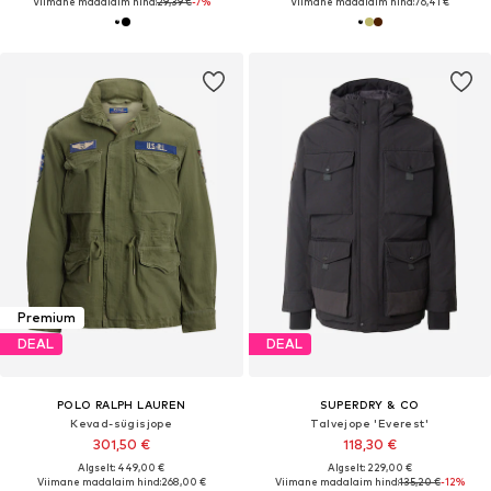
Viimane madalaim hind:
29,39 €
-7%
Viimane madalaim hind:
76,41 €
Premium
DEAL
DEAL
POLO RALPH LAUREN
SUPERDRY & CO
Kevad-sügisjope
Talvejope 'Everest'
301,50 €
118,30 €
Algselt: 449,00 €
Algselt: 229,00 €
Viimane madalaim hind:
268,00 €
Viimane madalaim hind:
135,20 €
-12%