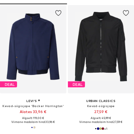
DEAL
DEAL
LEVI'S ®
URBAN CLASSICS
Kevad-sügisjope 'Backer Harrington'
Kevad-sügisjope
Alates 33,96 €
27,59 €
Algselt: 119,00 €
Algselt: 45,99 €
Viimane madalaim hind:
33,96 €
Viimane madalaim hind:
27,59 €
+
1