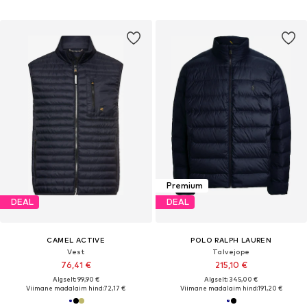
Premium
DEAL
DEAL
CAMEL ACTIVE
POLO RALPH LAUREN
Vest
Talvejope
76,41 €
215,10 €
Algselt: 99,90 €
Algselt: 345,00 €
Viimane madalaim hind:
72,17 €
Viimane madalaim hind:
191,20 €