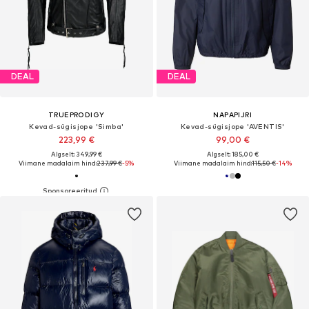
DEAL
DEAL
TRUEPRODIGY
NAPAPIJRI
Kevad-sügisjope 'Simba'
Kevad-sügisjope 'AVENTIS'
223,99 €
99,00 €
Algselt: 349,99 €
Algselt: 185,00 €
Viimane madalaim hind:
237,99 €
-5%
Viimane madalaim hind:
115,50 €
-14%