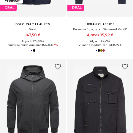
Premium
DEAL
DEAL
POLO RALPH LAUREN
URBAN CLASSICS
Vest
Kevad-sügisjope 'Diamond Quilt'
147,50 €
Alates 35,99 €
Algselt: 295,00 €
Algselt: 49,99 €
Viimane madalaim hind:
157,50 €
-6%
Viimane madalaim hind:
35,99 €