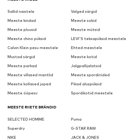
Sallid naistele
Valged särgid
Meeste kindad
Meeste sokid
Meeste pluusid
Meeste mütsid
Meeste chino püksid
LEVI'S teksapüksid meestele
Calvin Klein pesu meestele
Ehted meestele
Mustad särgid
Meeste kotid
Meeste parkad
Jalgpallijalatsid
Meeste villased mantlid
Meeste spordiriided
Meeste kollased joped
Pikad aluspüksid
Meeste ööpesu
Spordikotid meestele
MEESTE RIIETE BRÄNDID
SELECTED HOMME
Puma
Superdry
G-STAR RAW
NIKE
JACK & JONES