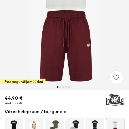
Peaaegu väljamüüdud
44,90 €
44,90 €
sisaldab KMi
sisaldab KMi
Värv
:
helepruun / burgundia