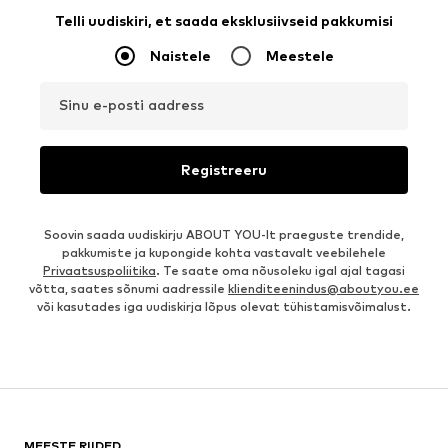
Telli uudiskiri, et saada eksklusiivseid pakkumisi
Naistele
Meestele
Sinu e-posti aadress
Registreeru
Soovin saada uudiskirju ABOUT YOU-lt praeguste trendide,
pakkumiste ja kupongide kohta vastavalt veebilehele
Privaatsuspoliitika
. Te saate oma nõusoleku igal ajal tagasi
võtta, saates sõnumi aadressile
klienditeenindus@aboutyou.ee
või kasutades iga uudiskirja lõpus olevat tühistamisvõimalust.
MEESTE RIIDED