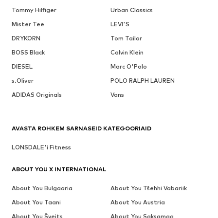
Tommy Hilfiger
Urban Classics
Mister Tee
LEVI'S
DRYKORN
Tom Tailor
BOSS Black
Calvin Klein
DIESEL
Marc O'Polo
s.Oliver
POLO RALPH LAUREN
ADIDAS Originals
Vans
AVASTA ROHKEM SARNASEID KATEGOORIAID
LONSDALE'i Fitness
ABOUT YOU X INTERNATIONAL
About You Bulgaaria
About You Tšehhi Vabariik
About You Taani
About You Austria
About You Šveits
About You Saksamaa