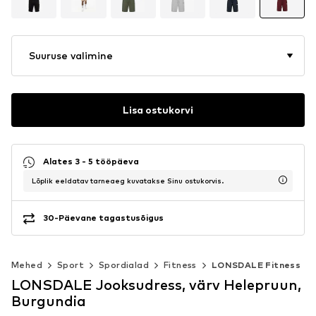
Suuruse valimine
Lisa ostukorvi
Alates 3 - 5 tööpäeva
Lõplik eeldatav tarneaeg kuvatakse Sinu ostukorvis.
30-Päevane tagastusõigus
Mehed
Sport
Spordialad
Fitness
LONSDALE Fitness
LONSDALE Jooksudress, värv Helepruun,
Burgundia