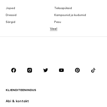
Joped
Teksapüksid
Dressid
Kampsunid ja kudumid
Särgid
Pesu
Veel
Püksid
Pluusid
Mantlid
Ülikonnad ja pintsakud
Ujumisriided
Suured suurused
Jalanõud
Sport
Aksessuaarid
Premium
RIIDED
Uus
Trendikas
Särgid
Teksapüksid
KLIENDITEENINDUS
Joped
Dressid
Püksid
Pluusid
Abi & kontakt 
Pesu
Kampsunid ja kudumid