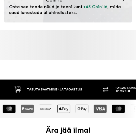
Osta see toode nüüd ja teeni kuni 
+45 Coin'id
, mida 
saad lunastada allahindlusteks.
TAGASTAMIS
TASUTA SAATMINE* JA TAGASTUS
JOOKSUL
Ära jää ilma!