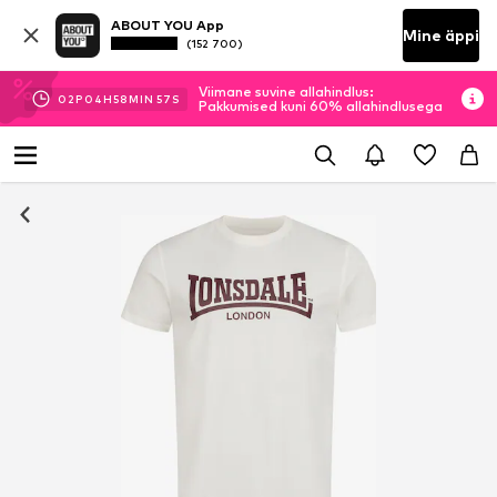
ABOUT YOU App
Mine äppi
(152 700)
Viimane suvine allahindlus:
02
P
04
H
58
MIN
55
S
Pakkumised kuni 60% allahindlusega