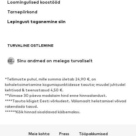
Loomingulised koostööd
Ülikonnad ja pintsakud
Mantlid
Tarnepiirkond
Ujumisriided
Suured suurused
Lepingust taganemine siin
Sündmused
Eksklusiivne
Taaskasutus
JALANÕUD
TURVALINE OSTLEMINE
Uus
Trendikas
Sinu andmed on meiega turvaliselt
Saapad
Vabaaja jalanõud
Poolsaapad
Spordijalatsid
*Tellimuste puhul, mille summa ületab 24,90 €, on
Lahtised jalatsid
Eksklusiivne
kohaletoimetamine kogumispunktidesse tasuta; muudel juhtudel
kehtivad & teenustasud 4,50 €.
**Viimase 30 päeva madalaim hind enne hinnaalandust.
SPORT
****Tasuta kõigist Eesti võrkudest. Välismaalt helistamisel võivad
rakendada tasud.
Spordiriided
Spordialad
******Kõik hinnad sisaldavad käibemaksu.
Spordijalatsid
Spordiseljakotid ja spordikotid
Sporditarvikud
Meie kohta
Press
Tööpakkumised