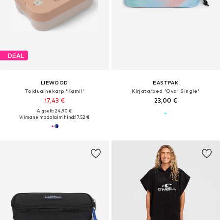
DEAL
LIEWOOD
EASTPAK
Toiduainekarp 'Kamil'
Kirjatarbed 'Oval Single'
17,43 €
23,00 €
Algselt: 24,90 €
Viimane madalaim hind:
17,52 €