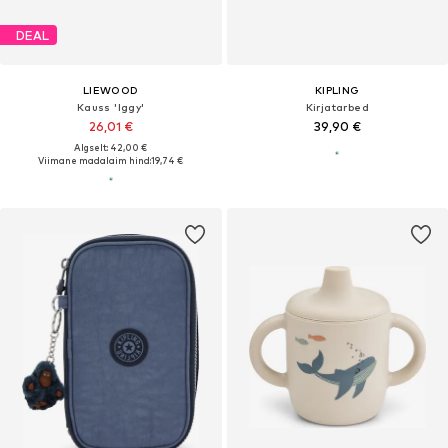
DEAL
LIEWOOD
KIPLING
Kauss 'Iggy'
Kirjatarbed
26,01 €
39,90 €
Algselt: 42,00 €
Viimane madalaim hind:
19,74 €