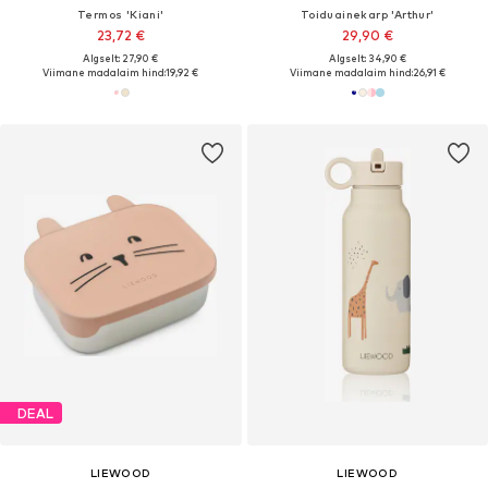
Termos 'Kiani'
Toiduainekarp 'Arthur'
23,72 €
29,90 €
Algselt: 27,90 €
Algselt: 34,90 €
Viimane madalaim hind:
19,92 €
Viimane madalaim hind:
26,91 €
DEAL
LIEWOOD
LIEWOOD