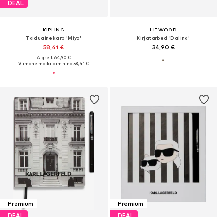
DEAL
KIPLING
LIEWOOD
Toiduainekarp 'Miyo'
Kirjatarbed 'Dalina'
58,41 €
34,90 €
Algselt: 64,90 €
Viimane madalaim hind:
58,41 €
Premium
Premium
DEAL
DEAL