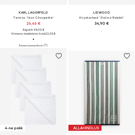
KARL LAGERFELD
LIEWOOD
Termos 'Ikon Choupette'
Kirjatarbed 'Dalina Rabbit'
26,46 €
34,90 €
Algselt: 49,00 €
Viimane madalaim hind:
22,05 €
4-ne pakk
ALLAHINDLUS