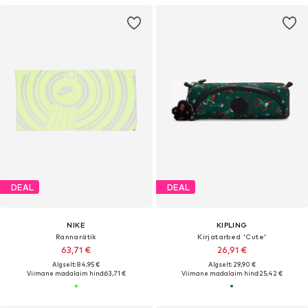
DEAL
DEAL
NIKE
KIPLING
Rannarätik
Kirjatarbed 'Cute'
63,71 €
26,91 €
Algselt: 84,95 €
Algselt: 29,90 €
Viimane madalaim hind:
63,71 €
Viimane madalaim hind:
25,42 €