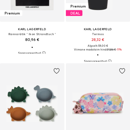
Premium
Premium
DEAL
KARL LAGERFELD
KARL LAGERFELD
Rannarätik ' Ikon Strandtuch '
Termos
80,96 €
28,32 €
Algselt: 59,00 €
Viimane madalaim hind:
31,86 €
-11%