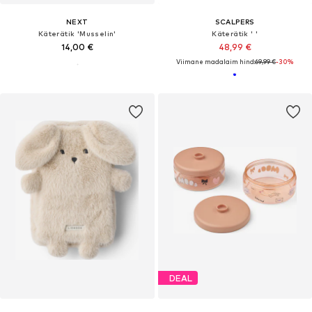
NEXT
SCALPERS
Käterätik 'Musselin'
Käterätik ' '
14,00 €
48,99 €
Viimane madalaim hind:
69,99 €
-30%
DEAL