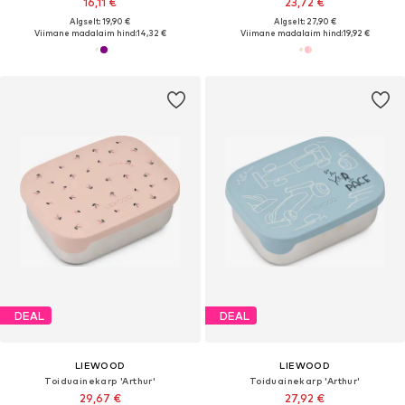
16,11 €
23,72 €
Algselt: 19,90 €
Algselt: 27,90 €
Viimane madalaim hind:
14,32 €
Viimane madalaim hind:
19,92 €
DEAL
DEAL
LIEWOOD
LIEWOOD
Toiduainekarp 'Arthur'
Toiduainekarp 'Arthur'
29,67 €
27,92 €