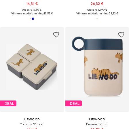
14,31 €
26,32 €
Algselt: 17,90 €
Algselt: 32,90 €
Viimane madalaim hind:
13,52 €
Viimane madalaim hind:
23,12 €
DEAL
DEAL
LIEWOOD
LIEWOOD
Termos 'Driss'
Termos 'Kiani'