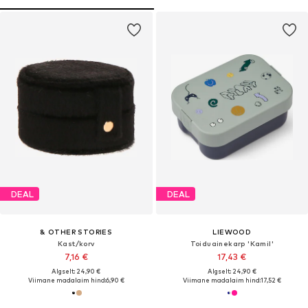
DEAL
DEAL
& OTHER STORIES
LIEWOOD
Kast/korv
Toiduainekarp 'Kamil'
7,16 €
17,43 €
Algselt: 24,90 €
Algselt: 24,90 €
Viimane madalaim hind:
6,90 €
Viimane madalaim hind:
17,52 €