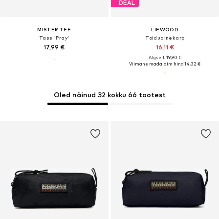
DEAL
MISTER TEE
LIEWOOD
Tass 'Pray'
Toiduainekarp
17,99 €
16,11 €
Algselt: 19,90 €
Viimane madalaim hind:
14,32 €
Oled näinud 32 kokku 66 tootest