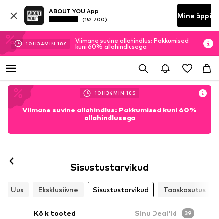
ABOUT YOU App
Mine äppi
(152 700)
Viimane suvine allahindlus: Pakkumised
10
H
34
MIN
16
S
kuni 60% allahindlusega
10
H
34
MIN
16
S
Viimane suvine allahindlus: Pakkumised kuni 60%
allahindlusega
Sisustustarvikud
Uus
Eksklusiivne
Sisustustarvikud
Taaskasutus
Kõik tooted
Sinu Deal'id
39