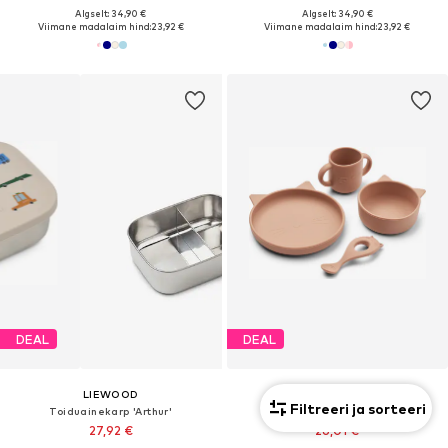
Algselt: 34,90 €
Algselt: 34,90 €
Viimane madalaim hind:
23,92 €
Viimane madalaim hind:
23,92 €
DEAL
DEAL
LIEWOOD
LIEWOOD
Filtreeri ja sorteeri
Toiduainekarp 'Arthur'
Nõude komplekt 'Vivi'
27,92 €
26,01 €