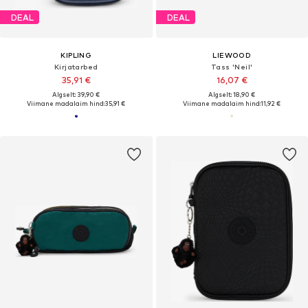
DEAL
DEAL
KIPLING
LIEWOOD
Kirjatarbed
Tass 'Neil'
35,91 €
16,07 €
Algselt: 39,90 €
Algselt: 18,90 €
Viimane madalaim hind:
35,91 €
Viimane madalaim hind:
11,92 €