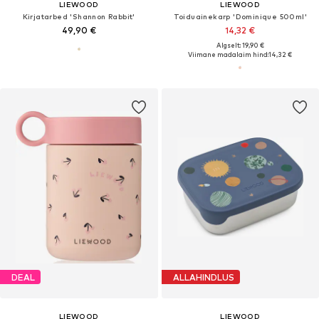
LIEWOOD
LIEWOOD
Kirjatarbed 'Shannon Rabbit'
Toiduainekarp 'Dominique 500ml'
49,90 €
14,32 €
Algselt: 19,90 €
Viimane madalaim hind:
14,32 €
DEAL
ALLAHINDLUS
LIEWOOD
LIEWOOD