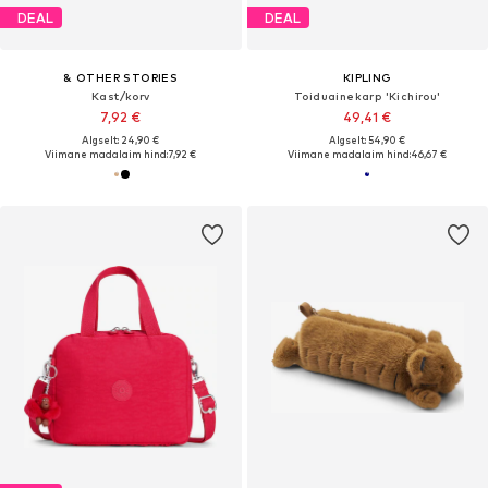
DEAL
DEAL
& OTHER STORIES
KIPLING
Kast/korv
Toiduainekarp 'Kichirou'
7,92 €
49,41 €
Algselt: 24,90 €
Algselt: 54,90 €
Viimane madalaim hind:
7,92 €
Viimane madalaim hind:
46,67 €