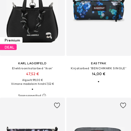
Premium
DEAL
KARL LAGERFELD
EASTPAK
Elektroonikatarbed 'Ikon'
Kirjatarbed 'BENCHMARK SINGLE'
47,52 €
14,00 €
Algselt: 99,00 €
Viimane madalaim hind:
47,52 €