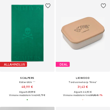
ALLAHINDLUS
DEAL
SCALPERS
LIEWOOD
Käterätik ' '
Toiduainekarp 'Nina'
48,99 €
31,43 €
Algselt: 69,99 €
Algselt: 44,90 €
Viimane madalaim hind:
48,79 €
Viimane madalaim hind:
31,92 €
-1%