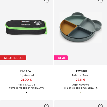
ALLAHINDLUS
DEAL
EASTPAK
LIEWOOD
Kirjatarbed
Taldrik 'Arne'
21,00 €
25,11 €
Algselt: 30,00 €
Algselt: 39,90 €
Viimane madalaim hind:
18,90 €
Viimane madalaim hind:
25,11 €