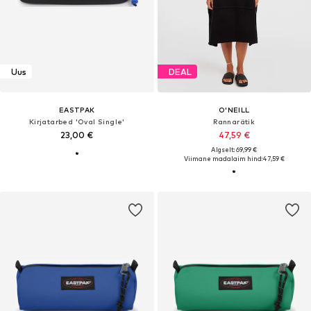
Uus
DEAL
EASTPAK
O'NEILL
Kirjatarbed 'Oval Single'
Rannarätik
23,00 €
47,59 €
Algselt: 69,99 €
Viimane madalaim hind:
47,59 €