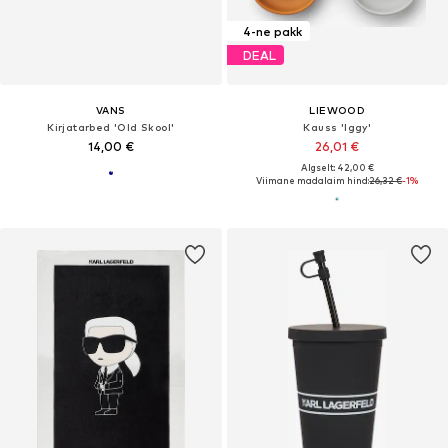
4-ne pakk
DEAL
VANS
LIEWOOD
Kirjatarbed 'Old Skool'
Kauss 'Iggy'
14,00 €
26,01 €
Algselt: 42,00 €
Viimane madalaim hind:
26,32 €
-1%