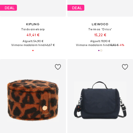
DEAL
DEAL
KIPLING
LIEWOOD
Toiduainekarp
Termos 'Driss'
49,41 €
15,22 €
Algselt: 54,90 €
Algselt: 19,90 €
Viimane madalaim hind:
46,67 €
Viimane madalaim hind:
15,92 €
-4%