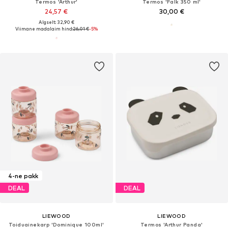
Termos 'Arthur'
Termos 'Falk 350 ml'
24,57 €
30,00 €
Algselt: 32,90 €
Viimane madalaim hind:
26,01 €
-5%
4-ne pakk
DEAL
DEAL
LIEWOOD
LIEWOOD
Toiduainekarp 'Dominique 100ml'
Termos 'Arthur Panda'