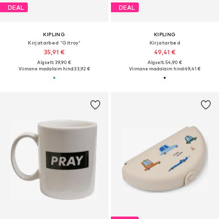
DEAL
DEAL
KIPLING
KIPLING
Kirjatarbed 'Gitroy'
Kirjatarbed
35,91 €
49,41 €
Algselt: 39,90 €
Algselt: 54,90 €
Viimane madalaim hind:
33,92 €
Viimane madalaim hind:
49,41 €