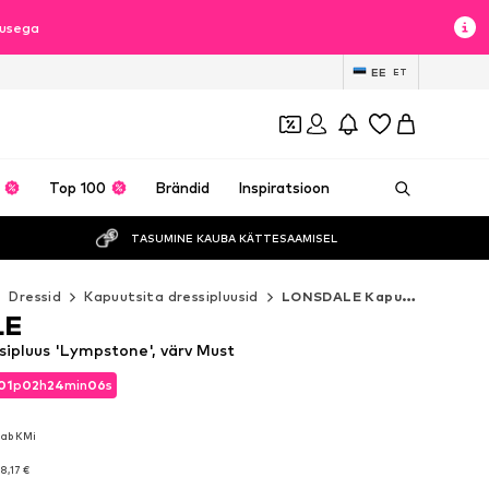
lusega
EE
ET
Top 100
Brändid
Inspiratsioon
TASUMINE KAUBA KÄTTESAAMISEL
Dressid
Kapuutsita dressipluusid
LONSDALE Kapuutsita dressipluusid
LE
pluus 'Lympstone', värv Must
01
p
02
h
24
min
05
s
01
p
02
h
24
min
05
s
dab KMi
dab KMi
8,17 €
8,17 €