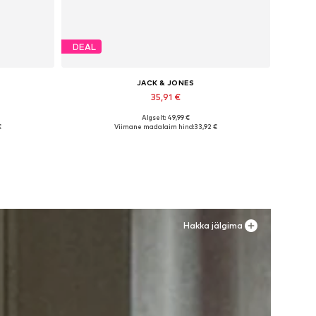
DEAL
JACK & JONES
35,91 €
Algselt: 49,99 €
es
Saadaolevad suurused: 41, 42, 43, 44, 45
€
Viimane madalaim hind:
33,92 €
Lisa ostukorvi
Hakka jälgima