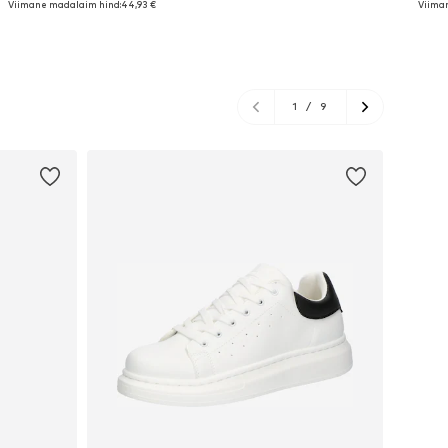
Viimane madalaim hind:
44,93 €
Viima
Lisa ostukorvi
Lisa ostukorvi
L
1
/
9