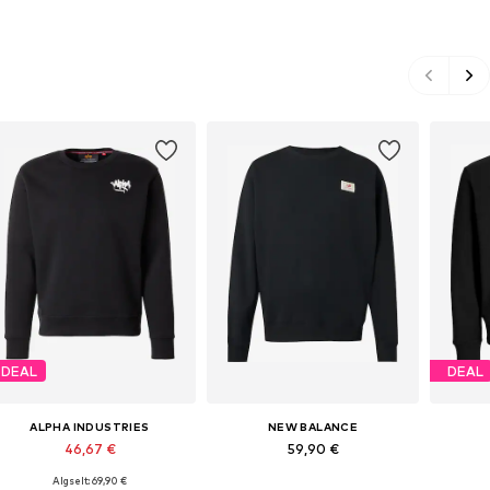
DEAL
DEAL
ALPHA INDUSTRIES
NEW BALANCE
46,67 €
59,90 €
Algselt: 69,90 €
Saadaolevad suurused: S, M, L, XL, XXL, XXXL
Saadaolevad suurused: XS, S, M, L, XL, XXL