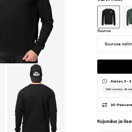
Suurus
Suuruse vali
Alates 3 - 
Vali suurus, et 
30-Päevane
Kujundus ja lis