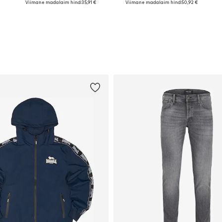
Viimane madalaim hind:
35,91 €
Viimane madalaim hind:
50,92 €
Lisa ostukorvi
Lisa ostukorvi