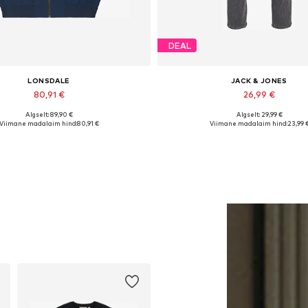
DEAL
LONSDALE
JACK & JONES
80,91 €
26,99 €
Algselt: 89,90 €
Algselt: 29,99 €
vad suurused: S, M, L, XL, XXL, XXXL
Saadaval erinevates suurust
Viimane madalaim hind:
80,91 €
Viimane madalaim hind:
23,99 
Lisa ostukorvi
Lisa ostukorvi