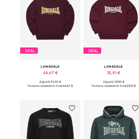
DEAL
DEAL
LONSDALE
LONSDALE
46,67 €
35,91 €
Algselt: 54,90 €
Algselt: 39,90 €
Saadaolevad suurused: S, M, L, XL, XXL, XXXL
Saadaolevad suuruse
Viimane madalaim hind:
46,67 €
Viimane madalaim hind:
35,91 €
Lisa ostukorvi
Lisa ostukorvi