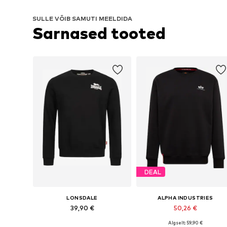
SULLE VÕIB SAMUTI MEELDIDA
Sarnased tooted
DEAL
LONSDALE
ALPHA INDUSTRIES
39,90 €
50,26 €
Algselt: 59,90 €
Saadaolevad suurused: S, M, L, XL, XXL, XXXL
Saadaolevad suurused: S, M, L