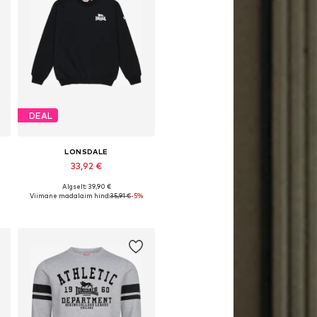
DEAL
LONSDALE
33,92 €
Algselt: 39,90 €
d: S, M, L, XL, XXL, XXXL
Saadaolevad suurused: S, M, L, XL, XXL, XXXL
Viimane madalaim hind:
35,91 €
-5%
Lisa ostukorvi