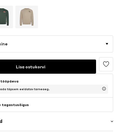
mine
Lisa ostukorvi
5 tööpäeva
saada täpsem eeldatav tarneaeg.
 tagastusõigus
ad