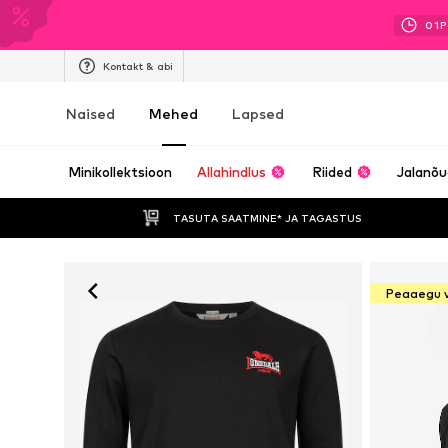
01
P
Kontakt & abi
Naised
Mehed
Lapsed
Minikollektsioon
Allahindlus
Riided
Jalanõ
TASUTA SAATMINE* JA TAGASTUS 
Peaaegu 