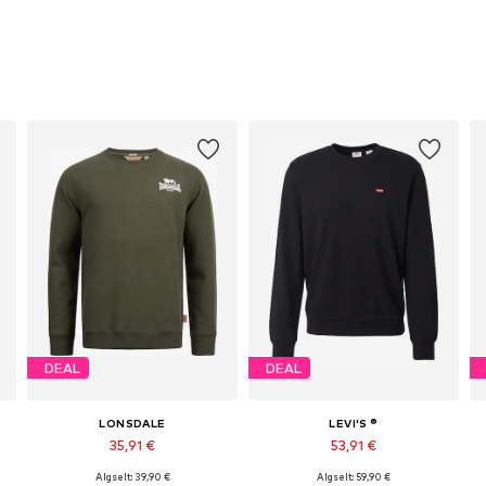
DEAL
DEAL
LONSDALE
LEVI'S ®
35,91 €
53,91 €
Algselt: 39,90 €
Algselt: 59,90 €
Saadaolevad suurused: M, L, XL, XXL, XXXL
Saadaolevad suurused: XS, S, M, L, XL, XXL