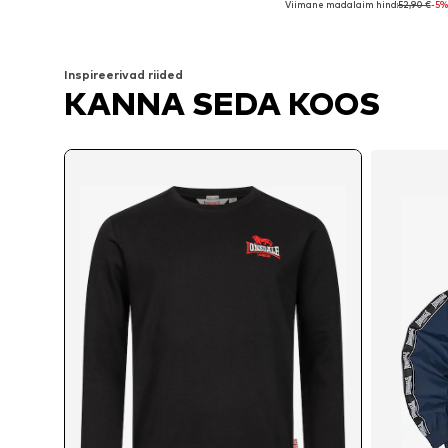
Viimane madalaim hind:
52,90 €
-5%
Lisa ostukorvi
Lisa ostukorvi
Inspireerivad riided
KANNA SEDA KOOS