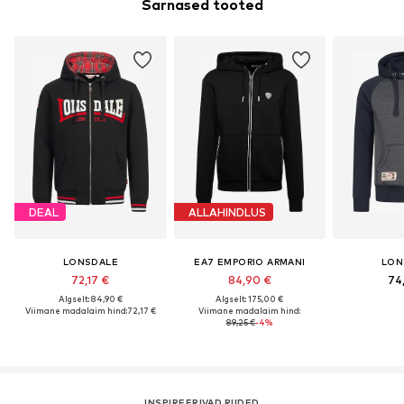
Sarnased tooted
DEAL
ALLAHINDLUS
LONSDALE
EA7 EMPORIO ARMANI
LON
72,17 €
84,90 €
74
Algselt: 84,90 €
Algselt: 175,00 €
Viimane madalaim hind:
72,17 €
Viimane madalaim hind:
89,25 €
-4%
INSPIREERIVAD RIIDED