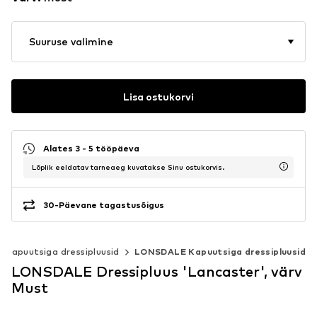
Suuruse valimine
Lisa ostukorvi
Alates 3 - 5 tööpäeva
Lõplik eeldatav tarneaeg kuvatakse Sinu ostukorvis.
30-Päevane tagastusõigus
Kapuutsiga dressipluusid
LONSDALE Kapuutsiga dressipluusid
LONSDALE Dressipluus 'Lancaster', värv
Must