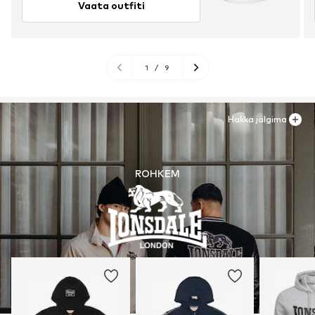
Vaata outfiti
1
/
9
Hakka jälgima
ROHKEM