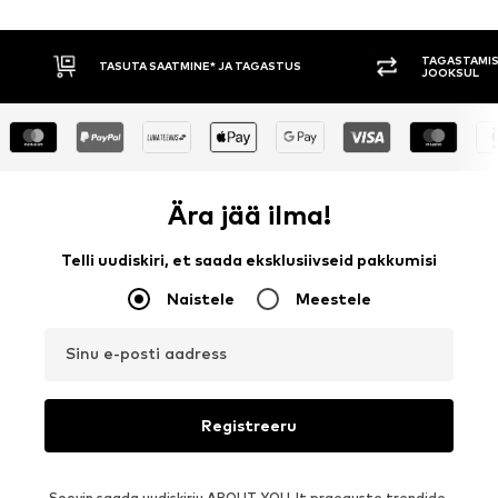
TAGASTAMISE ÕIGUS 30 PÄEVA
TASUMINE 
JOOKSUL
Ära jää ilma!
Telli uudiskiri, et saada eksklusiivseid pakkumisi
Naistele
Meestele
Sinu e-posti aadress
Registreeru
Soovin saada uudiskirju ABOUT YOU-lt praeguste trendide,