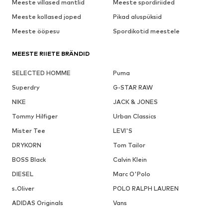
Meeste villased mantlid
Meeste spordiriided
Meeste kollased joped
Pikad aluspüksid
Meeste ööpesu
Spordikotid meestele
MEESTE RIIETE BRÄNDID
SELECTED HOMME
Puma
Superdry
G-STAR RAW
NIKE
JACK & JONES
Tommy Hilfiger
Urban Classics
Mister Tee
LEVI'S
DRYKORN
Tom Tailor
BOSS Black
Calvin Klein
DIESEL
Marc O'Polo
s.Oliver
POLO RALPH LAUREN
ADIDAS Originals
Vans