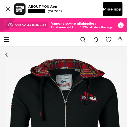
ABOUT YOU App
Mine äppi
(152 700)
Viimane suvine allahindlus:
03
P
00
H
41
MIN
47
S
Pakkumised kuni 60% allahindlusega