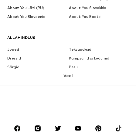
About You Läti (RU)
About You Slovakkia
About You Sloveenia
About You Rootsi
ALLAHINDLUS
Joped
Teksapüksid
Dressid
Kampsunid ja kudumid
Särgid
Pesu
Veel
Püksid
Pluusid
Mantlid
Ülikonnad ja pintsakud
Ujumisriided
Suured suurused
Jalanõud
Sport
Aksessuaarid
Premium
RIIDED