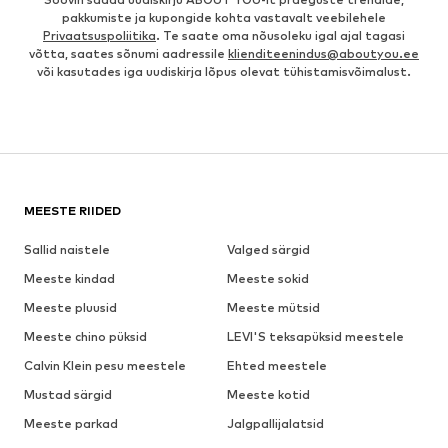
pakkumiste ja kupongide kohta vastavalt veebilehele
Privaatsuspoliitika
. Te saate oma nõusoleku igal ajal tagasi
võtta, saates sõnumi aadressile
klienditeenindus@aboutyou.ee
või kasutades iga uudiskirja lõpus olevat tühistamisvõimalust.
MEESTE RIIDED
Sallid naistele
Valged särgid
Meeste kindad
Meeste sokid
Meeste pluusid
Meeste mütsid
Meeste chino püksid
LEVI'S teksapüksid meestele
Calvin Klein pesu meestele
Ehted meestele
Mustad särgid
Meeste kotid
Meeste parkad
Jalgpallijalatsid