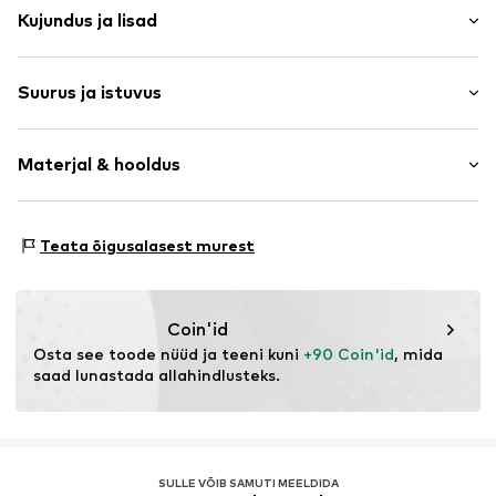
Kujundus ja lisad
Trükitud logo
Suurus ja istuvus
Dressikangas
Kapuutsiga
Varruka pikkus: Pikad varrukad
Soonikkätised
Materjal & hooldus
Istuvus: Normaalne tegumood
Etiketi tikand
Toon toonis õmblused
Suuruste tabel
Materjal: 67% Puuvill, 33% Polüester - PES
Tõmblukk
Teata õigusalasest murest
Toote nr.
LNO9ejl001000001
Coin'id
Osta see toode nüüd ja teeni kuni 
+90 Coin'id
, mida 
saad lunastada allahindlusteks.
SULLE VÕIB SAMUTI MEELDIDA