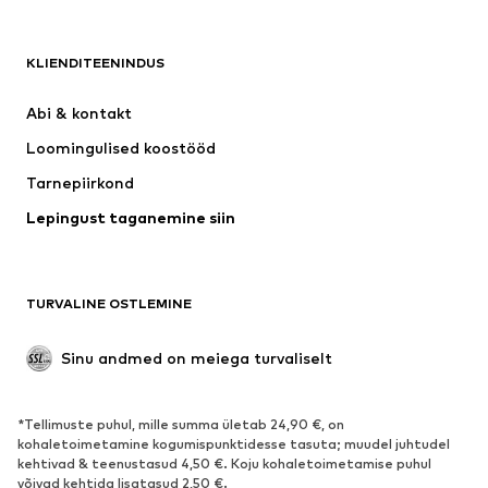
Uus
Trendikas
Särgid
Teksapüksid
KLIENDITEENINDUS
Joped
Dressid
Püksid
Pluusid
Abi & kontakt 
Pesu
Kampsunid ja kudumid
Loomingulised koostööd
Ülikonnad ja pintsakud
Mantlid
Tarnepiirkond
Ujumisriided
Suured suurused
Lepingust taganemine siin
Sündmused
Eksklusiivne
Taaskasutus
JALANÕUD
TURVALINE OSTLEMINE
Uus
Trendikas
Sinu andmed on meiega turvaliselt
Saapad
Vabaaja jalanõud
Poolsaapad
Spordijalatsid
*Tellimuste puhul, mille summa ületab 24,90 €, on
Lahtised jalatsid
Eksklusiivne
kohaletoimetamine kogumispunktidesse tasuta; muudel juhtudel
kehtivad & teenustasud 4,50 €. Koju kohaletoimetamise puhul
võivad kehtida lisatasud 2,50 €.