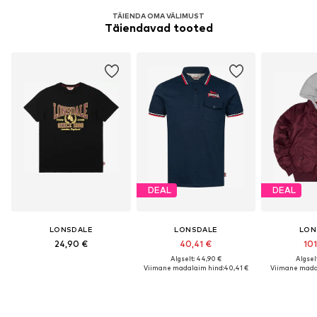
TÄIENDA OMA VÄLIMUST
Täiendavad tooted
DEAL
DEAL
LONSDALE
LONSDALE
LON
24,90 €
40,41 €
101
Algselt: 44,90 €
Algselt
Viimane madalaim hind:
40,41 €
Viimane mada