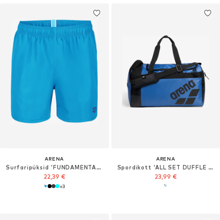
ARENA
ARENA
Surfaripüksid 'FUNDAMENTALS BOXER R'
Spordikott 'ALL SET DUFFLE 25L'
22,39 €
23,99 €
+
3