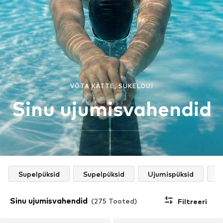
VÕTA KÄTTE, SUKELDU!
Sinu ujumisvahendid
Supelpüksid
Supelpüksid
Ujumispüksid
U
Sinu ujumisvahendid
(275 Tooted)
Filtreeri