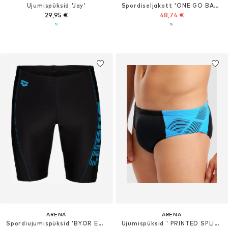
Ujumispüksid 'Jay'
Spordiseljakott 'ONE GO BACKPACK 45L'
29,95 €
48,74 €
ARENA
ARENA
Spordiujumispüksid 'BYOR EVO JAMMER'
Ujumispüksid ' PRINTED SPLICE'