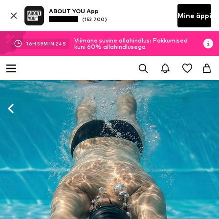
ABOUT YOU App
Mine äppi
(152 700)
Viimane suvine allahindlus: Pakkumised
16
H
59
MIN
22
S
kuni 60% allahindlusega