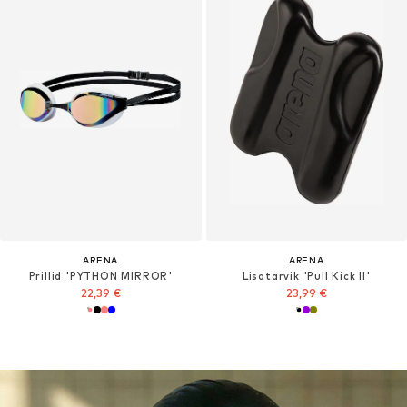
ARENA
ARENA
Prillid 'PYTHON MIRROR'
Lisatarvik 'Pull Kick II'
22,39 €
23,99 €