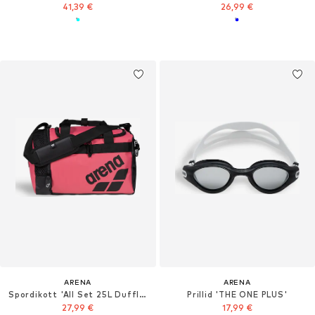
41,39 €
26,99 €
ARENA
ARENA
Spordikott 'All Set 25L Duffle '
Prillid 'THE ONE PLUS'
27,99 €
17,99 €