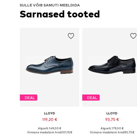
SULLE VÕIB SAMUTI MEELDIDA
Sarnased tooted
DEAL
DEAL
LLOYD
LLOYD
119,20 €
93,75 €
Algselt: 149,00 €
Algselt: 179,00 €
Saadaval erinevates suurustes
Saadaval erinevates suurustes
Viimane madalaim hind:
101,15 €
Viimane madalaim hind:
93,75 €