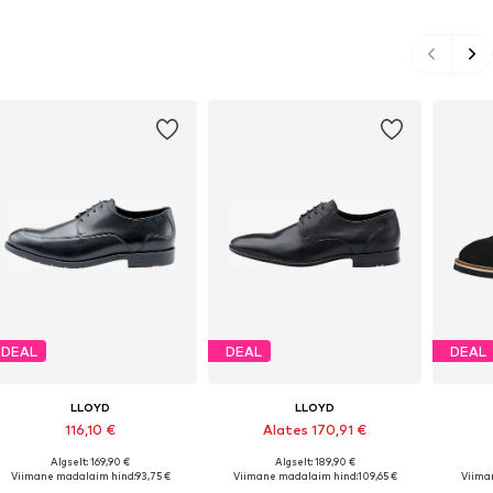
DEAL
DEAL
DEAL
LLOYD
LLOYD
116,10 €
Alates 170,91 €
Algselt: 169,90 €
Algselt: 189,90 €
Saadaval erinevates suurustes
Saadaval erinevates suurustes
Saadava
Viimane madalaim hind:
93,75 €
Viimane madalaim hind:
109,65 €
Viima