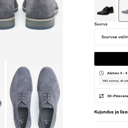
Suurus
Suuruse vali
Alates 3 - 
Vali suurus, et 
30-Päevane
Kujundus ja lis
Ühevärviline