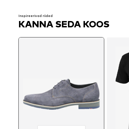
Lisa ostukorvi
Lisa ostukorvi
Inspireerivad riided
KANNA SEDA KOOS