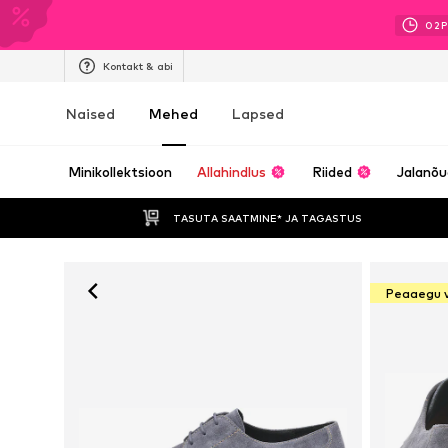
02
P
Kontakt & abi
Naised
Mehed
Lapsed
Minikollektsioon
Allahindlus
Riided
Jalanõ
TASUTA SAATMINE* JA TAGASTUS 
Peaaegu 