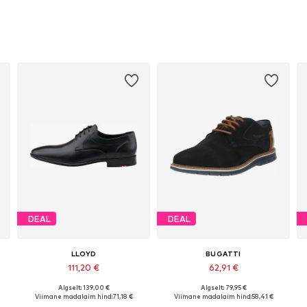
DEAL
DEAL
LLOYD
BUGATTI
111,20 €
62,91 €
Algselt: 139,00 €
Algselt: 79,95 €
Saadaval erinevates suurustes
Saadaval erinevates suurustes
Viimane madalaim hind:
71,18 €
Viimane madalaim hind:
58,41 €