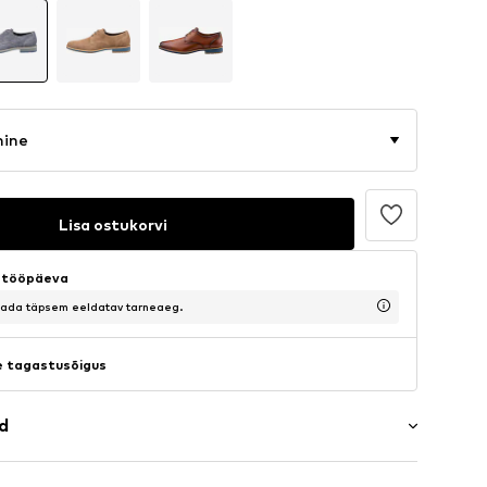
mine
Lisa ostukorvi
5 tööpäeva
saada täpsem eeldatav tarneaeg.
 tagastusõigus
ad