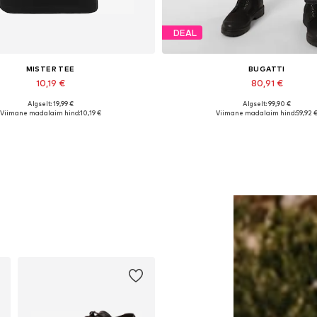
DEAL
MISTER TEE
BUGATTI
10,19 €
80,91 €
Algselt: 19,99 €
Algselt: 99,90 €
aadaolevad suurused: M, XXL
Saadaval erinevates suurust
Viimane madalaim hind:
10,19 €
Viimane madalaim hind:
59,92 
Lisa ostukorvi
Lisa ostukorvi