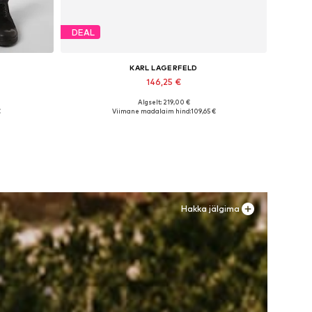
DEAL
KARL LAGERFELD
146,25 €
Algselt: 219,00 €
es
Saadaolevad suurused: 41
€
Viimane madalaim hind:
109,65 €
Lisa ostukorvi
Hakka jälgima