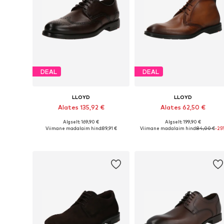
DEAL
DEAL
LLOYD
LLOYD
Alates 135,92 €
Alates 62,50 €
Algselt: 169,90 €
Algselt: 199,90 €
Saadaval erinevates suurustes
Saadaval erinevates suurustes
Viimane madalaim hind:
89,91 €
Viimane madalaim hind:
84,00 €
-25
Lisa ostukorvi
Lisa ostukorvi