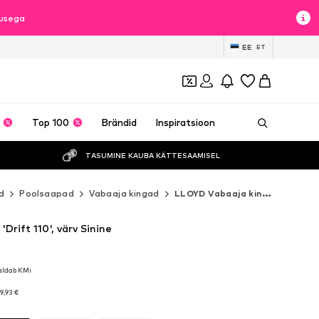
lusega
EE
ET
Top 100
Brändid
Inspiratsioon
TASUMINE KAUBA KÄTTESAAMISEL
d
Poolsaapad
Vabaaja kingad
LLOYD Vabaaja kingad
Drift 110', värv Sinine
aldab KMi
aldab KMi
9,93 €
9,93 €