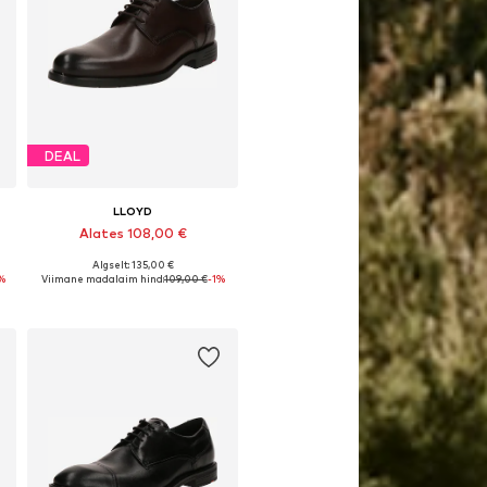
DEAL
LLOYD
Alates 108,00 €
Algselt: 135,00 €
Saadaval erinevates suurustes
%
Viimane madalaim hind:
109,00 €
-1%
Lisa ostukorvi