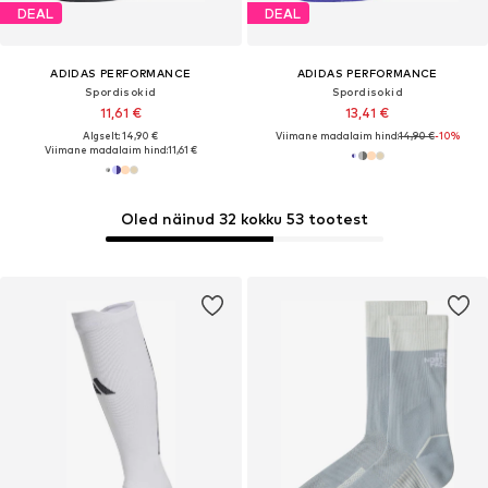
DEAL
DEAL
ADIDAS PERFORMANCE
ADIDAS PERFORMANCE
Spordisokid
Spordisokid
11,61 €
13,41 €
Algselt: 14,90 €
Viimane madalaim hind:
14,90 €
-10%
Viimane madalaim hind:
11,61 €
Oled näinud 32 kokku 53 tootest