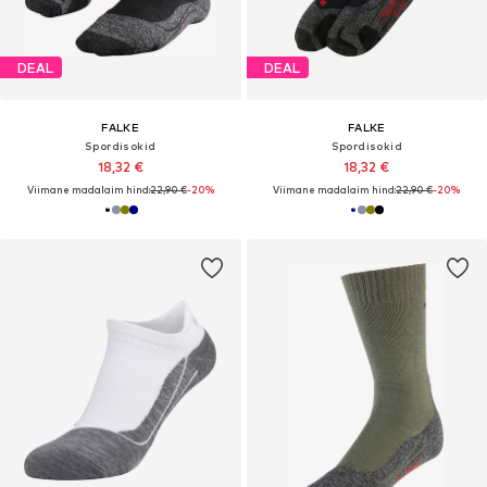
DEAL
DEAL
FALKE
FALKE
Spordisokid
Spordisokid
18,32 €
18,32 €
Viimane madalaim hind:
22,90 €
-20%
Viimane madalaim hind:
22,90 €
-20%