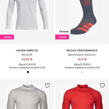
Unisex
DEAL
DEAL
UNDER ARMOUR
ADIDAS PERFORMANCE
Aluskiht
Spordisokid 'Adizero'
43,92 €
16,11 €
Algselt: 54,90 €
Algselt: 19,90 €
Viimane madalaim hind:
30,32 €
Viimane madalaim hind:
14,31 €