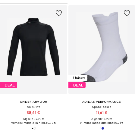
Unisex
DEAL
DEAL
UNDER ARMOUR
ADIDAS PERFORMANCE
Aluskiht
Spordisokid
38,61 €
11,61 €
Algselt: 54,90 €
Algselt: 14,90 €
Viimane madalaim hind:
34,32 €
Viimane madalaim hind:
10,71 €