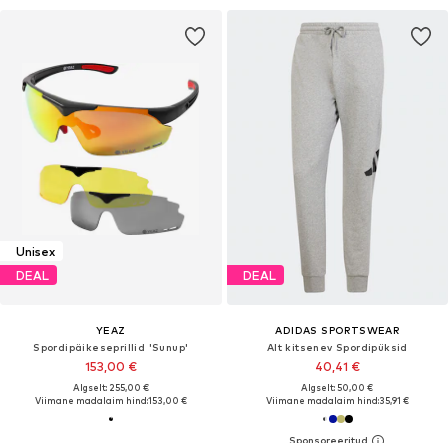
Unisex
DEAL
DEAL
YEAZ
ADIDAS SPORTSWEAR
Spordipäikeseprillid 'Sunup'
Alt kitsenev Spordipüksid
153,00 €
40,41 €
Algselt: 255,00 €
Algselt: 50,00 €
Viimane madalaim hind:
153,00 €
Viimane madalaim hind:
35,91 €