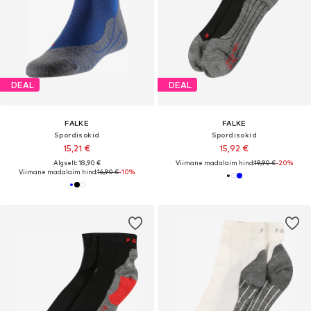
DEAL
DEAL
FALKE
FALKE
Spordisokid
Spordisokid
15,21 €
15,92 €
Algselt: 18,90 €
Viimane madalaim hind:
19,90 €
-20%
Viimane madalaim hind:
16,90 €
-10%