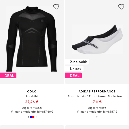
2-ne pakk
Unisex
DEAL
DEAL
ODLO
ADIDAS PERFORMANCE
Aluskiht
Spordisokid 'Thin Linear Ballerina 2 Pairs'
37,46 €
7,11 €
Algselt: 49,95 €
Algselt: 7,90 €
Viimane madalaim hind:
37,46 €
Viimane madalaim hind:
5,87 €