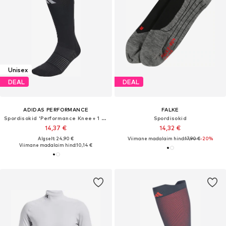
Unisex
DEAL
DEAL
ADIDAS PERFORMANCE
FALKE
Spordisokid 'Performance Knee+ 1 Pair'
Spordisokid
14,37 €
14,32 €
Algselt: 24,90 €
Viimane madalaim hind:
17,90 €
-20%
Viimane madalaim hind:
10,14 €