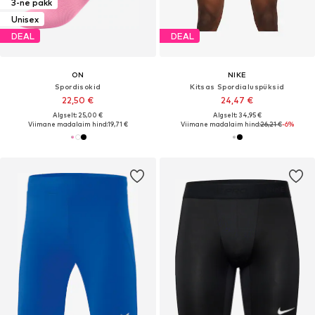
3-ne pakk
Unisex
DEAL
DEAL
ON
NIKE
Spordisokid
Kitsas Spordialuspüksid
22,50 €
24,47 €
Algselt: 25,00 €
Algselt: 34,95 €
Viimane madalaim hind:
19,71 €
Viimane madalaim hind:
26,21 €
-6%