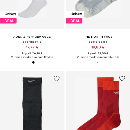
Unisex
Unisex
DEAL
DEAL
ADIDAS PERFORMANCE
THE NORTH FACE
Spordisokid
Spordisokid
17,77 €
19,80 €
Algselt: 24,90 €
Algselt: 22,00 €
Viimane madalaim hind:
12,54 €
Viimane madalaim hind:
19,80 €