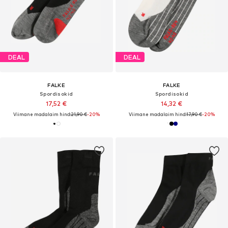
DEAL
DEAL
FALKE
FALKE
Spordisokid
Spordisokid
17,52 €
14,32 €
Viimane madalaim hind:
21,90 €
-20%
Viimane madalaim hind:
17,90 €
-20%