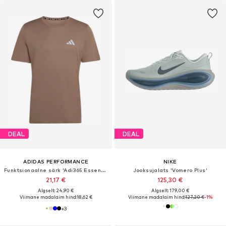
DEAL
DEAL
ADIDAS PERFORMANCE
NIKE
Funktsionaalne särk 'Adi365 Essentials'
Jooksujalats 'Vomero Plus'
21,17 €
125,30 €
Algselt: 24,90 €
Algselt: 179,00 €
Viimane madalaim hind:
18,62 €
Viimane madalaim hind:
127,20 €
-1%
+
3