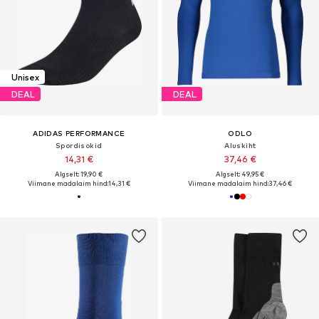
Unisex
DEAL
DEAL
ADIDAS PERFORMANCE
ODLO
Spordisokid
Aluskiht
14,31 €
37,46 €
Algselt: 19,90 €
Algselt: 49,95 €
Viimane madalaim hind:
14,31 €
Viimane madalaim hind:
37,46 €