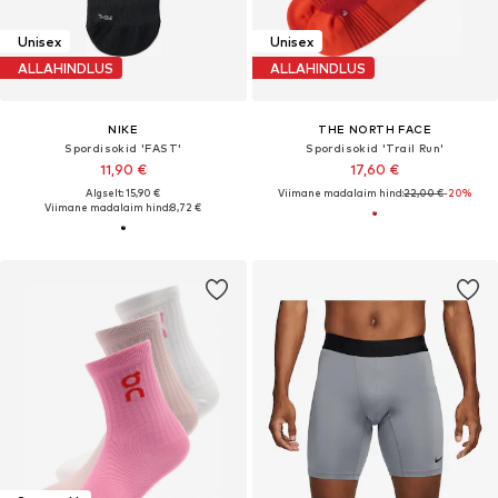
Unisex
Unisex
ALLAHINDLUS
ALLAHINDLUS
NIKE
THE NORTH FACE
Spordisokid 'FAST'
Spordisokid 'Trail Run'
11,90 €
17,60 €
Algselt: 15,90 €
Viimane madalaim hind:
22,00 €
-20%
Viimane madalaim hind:
8,72 €