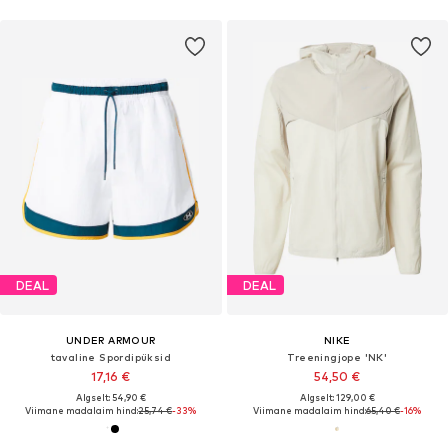
DEAL
DEAL
UNDER ARMOUR
NIKE
tavaline Spordipüksid
Treeningjope 'NK'
17,16 €
54,50 €
Algselt: 54,90 €
Algselt: 129,00 €
Viimane madalaim hind:
25,74 €
-33%
Viimane madalaim hind:
65,40 €
-16%