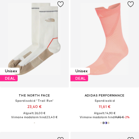
Unisex
Unisex
DEAL
DEAL
THE NORTH FACE
ADIDAS PERFORMANCE
Spordisokid 'Trail Run'
Spordisokid
23,40 €
11,61 €
Algselt: 26,00 €
Algselt: 14,90 €
Viimane madalaim hind:
23,40 €
Viimane madalaim hind:
11,92 €
-2%