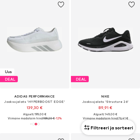
Uus
DEAL
DEAL
ADIDAS PERFORMANCE
NIKE
Jooksujalats 'HYPERBOOST EDGE'
Jooksujalats 'Structure 26'
139,30 €
89,91 €
Algselt: 199,00 €
Algselt: 149,00 €
Viimane madalaim hind:
159,20 €
-12%
Viimane madalaim hind:
76,41 €
Filtreeri ja sorteeri