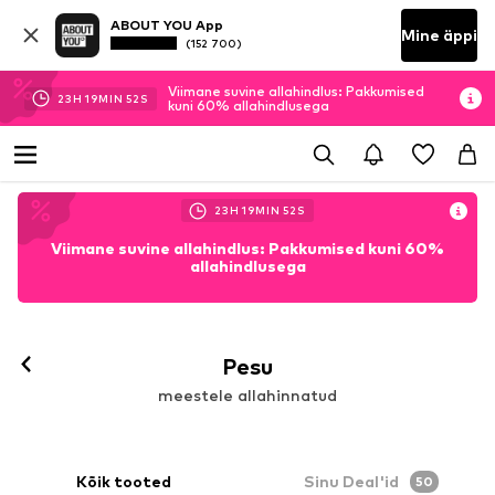
ABOUT YOU App
Mine äppi
(152 700)
Viimane suvine allahindlus: Pakkumised
23
H
19
MIN
51
S
kuni 60% allahindlusega
23
H
19
MIN
51
S
Viimane suvine allahindlus: Pakkumised kuni 60%
allahindlusega
Pesu
meestele allahinnatud
Kõik tooted
Sinu Deal'id
50