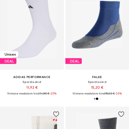
Unisex
DEAL
DEAL
ADIDAS PERFORMANCE
FALKE
Spordisokid
Spordisokid
11,92 €
15,20 €
Viimane madalaim hind:
14,90 €
-20%
Viimane madalaim hind:
19,00 €
-20%