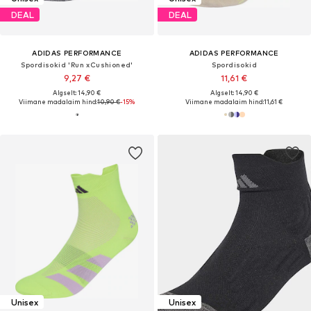
DEAL
DEAL
ADIDAS PERFORMANCE
ADIDAS PERFORMANCE
Spordisokid 'Run xCushioned'
Spordisokid
9,27 €
11,61 €
Algselt: 14,90 €
Algselt: 14,90 €
Viimane madalaim hind:
10,90 €
-15%
Viimane madalaim hind:
11,61 €
Unisex
Unisex