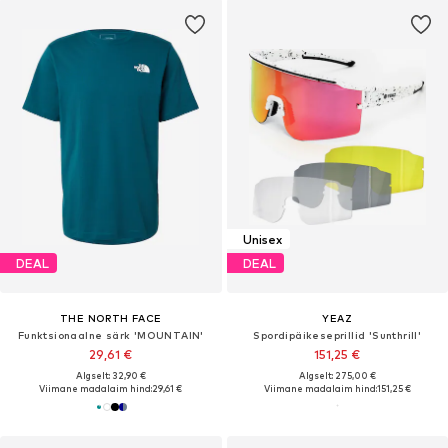
Unisex
DEAL
DEAL
THE NORTH FACE
YEAZ
Funktsionaalne särk 'MOUNTAIN'
Spordipäikeseprillid 'Sunthrill'
29,61 €
151,25 €
Algselt: 32,90 €
Algselt: 275,00 €
Viimane madalaim hind:
29,61 €
Viimane madalaim hind:
151,25 €