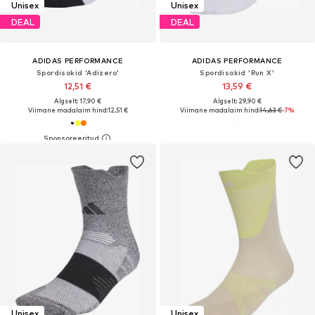
Unisex
Unisex
DEAL
DEAL
ADIDAS PERFORMANCE
ADIDAS PERFORMANCE
Spordisokid 'Adizero'
Spordisokid 'Run X'
12,51 €
13,59 €
Algselt: 17,90 €
Algselt: 29,90 €
Viimane madalaim hind:
12,51 €
Viimane madalaim hind:
14,63 €
-7%
Unisex
Unisex