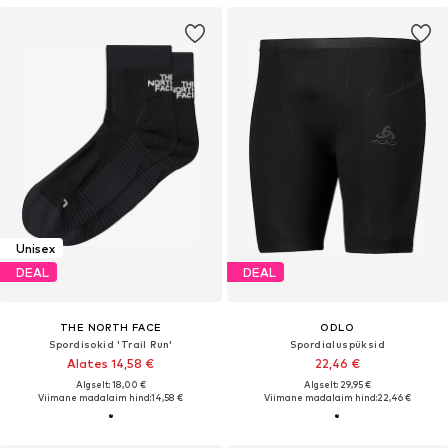
Unisex
DEAL
DEAL
THE NORTH FACE
ODLO
Spordisokid 'Trail Run'
Spordialuspüksid
Alates 14,58 €
22,46 €
Algselt: 18,00 €
Algselt: 29,95 €
Viimane madalaim hind:
14,58 €
Viimane madalaim hind:
22,46 €