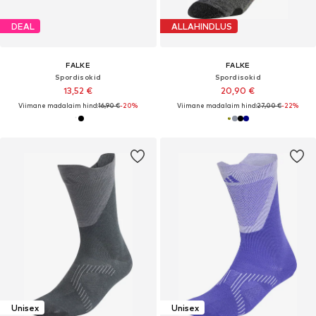
DEAL
ALLAHINDLUS
FALKE
FALKE
Spordisokid
Spordisokid
13,52 €
20,90 €
Viimane madalaim hind:
16,90 €
-20%
Viimane madalaim hind:
27,00 €
-22%
Unisex
Unisex