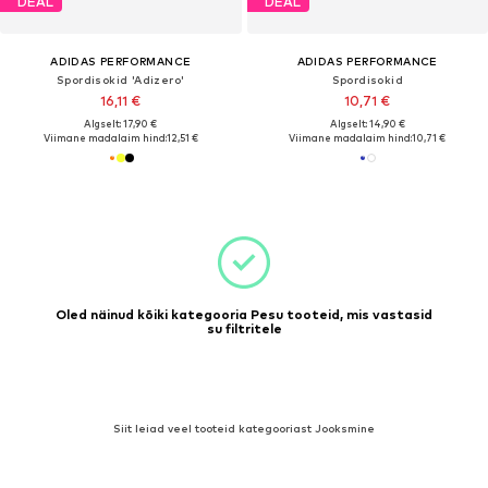
DEAL
DEAL
ADIDAS PERFORMANCE
ADIDAS PERFORMANCE
Spordisokid 'Adizero'
Spordisokid
16,11 €
10,71 €
Algselt: 17,90 €
Algselt: 14,90 €
Viimane madalaim hind:
12,51 €
Viimane madalaim hind:
10,71 €
Oled näinud kõiki kategooria Pesu tooteid, mis vastasid
su filtritele
Siit leiad veel tooteid kategooriast Jooksmine