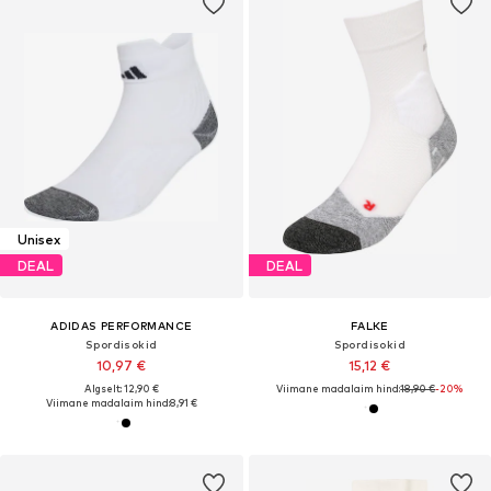
Unisex
DEAL
DEAL
ADIDAS PERFORMANCE
FALKE
Spordisokid
Spordisokid
10,97 €
15,12 €
Algselt: 12,90 €
Viimane madalaim hind:
18,90 €
-20%
Viimane madalaim hind:
8,91 €