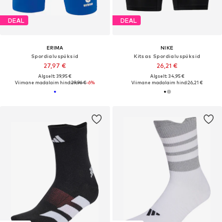
DEAL
DEAL
ERIMA
NIKE
Spordialuspüksid
Kitsas Spordialuspüksid
27,97 €
26,21 €
Algselt: 39,95 €
Algselt: 34,95 €
Viimane madalaim hind:
29,96 €
-6%
Viimane madalaim hind:
26,21 €