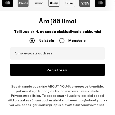
Ära jää ilma!
Telli uudiskiri, et saada eksklusiivseid pakkumisi
Naistele
Meestele
Sinu e-posti aadress
Registreeru
Soovin saada uudiskirju ABOUT YOU-lt praeguste trendide,
pakkumiste ja kupongide kohta vastavalt veebilehele
Privaatsuspoliitika
. Te saate oma nõusoleku igal ajal tagasi
võtta, saates sõnumi aadressile
klienditeenindus@aboutyou.ee
või kasutades iga uudiskirja lõpus olevat tühistamisvõimalust.