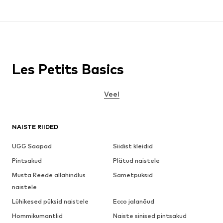
Les Petits Basics
Veel
NAISTE RIIDED
UGG Saapad
Siidist kleidid
Pintsakud
Plätud naistele
Musta Reede allahindlus
Sametpüksid
naistele
Lühikesed püksid naistele
Ecco jalanõud
Hommikumantlid
Naiste sinised pintsakud