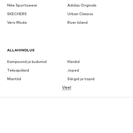
Nike Sportswear
Adidas Originals
SKECHERS
Urban Classics
Vero Moda
River Island
ALLAHINDLUS
Kampsunid ja kudumid
Kleidid
Teksapüksid
Joped
Mantlid
Särgid ja topid
Veel
Püksid
Pesu
Seelikud
Pluusid ja tuunikad
Dressipluusid
Pintsakud
Ujumisriided
Pükskostüümid
Suured suurused
Tulevasele emale
Jalanõud
Sport