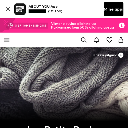
ABOUT YOU App
Mine äppi
(152 700)
Viimane suvine allahindlus:
02
P
16
H
34
MIN
27
S
Pakkumised kuni 60% allahindlusega
Hakka jälgima