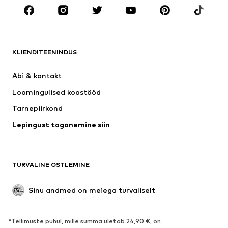
Aksessuaarid
Premium
RIIDED
KLIENDITEENINDUS
Uus
Trendikas
Kleidid
Teksapüksid
Abi & kontakt 
Särgid ja topid
Püksid
Loomingulised koostööd
Joped
Kampsunid ja kudumid
Tarnepiirkond
Pesu
Pluusid ja tuunikad
Lepingust taganemine siin
Mantlid
Seelikud
Ujumisriided
Dressipluusid
Pintsakud
Pükskostüümid
TURVALINE OSTLEMINE
Suured suurused
Tulevasele emale
Sündmused
Eksklusiivne
Sinu andmed on meiega turvaliselt
Taaskasutus
*Tellimuste puhul, mille summa ületab 24,90 €, on
JALANÕUD