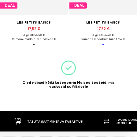
DEAL
DEAL
LES PETITS BASICS
LES PETITS BASICS
17,52 €
17,52 €
Algselt: 54,90 €
Algselt: 54,90 €
Viimane madalaim hind:
17,52 €
Viimane madalaim hind:
17,52 €
Oled näinud kõiki kategooria Naised tooteid, mis
vastasid su filtritele
TAGASTAMIS
TASUTA SAATMINE* JA TAGASTUS
JOOKSUL