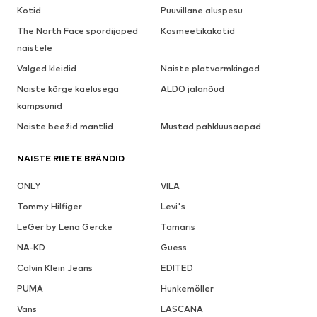
Kotid
Puuvillane aluspesu
The North Face spordijoped
Kosmeetikakotid
naistele
Valged kleidid
Naiste platvormkingad
Naiste kõrge kaelusega
ALDO jalanõud
kampsunid
Naiste beežid mantlid
Mustad pahkluusaapad
NAISTE RIIETE BRÄNDID
ONLY
VILA
Tommy Hilfiger
Levi's
LeGer by Lena Gercke
Tamaris
NA-KD
Guess
Calvin Klein Jeans
EDITED
PUMA
Hunkemöller
Vans
LASCANA