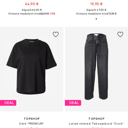
44,90 €
19,95 €
Algselt: 64,90 €
Algselt: 47,90 €
Viimane madalaim hind:
52,11 €
-13%
Viimane madalaim hind:
15,96 €
DEAL
DEAL
TOPSHOP
TOPSHOP
Särk 'PREMIUM'
Laiad sääred Teksapüksid 'Cinch'