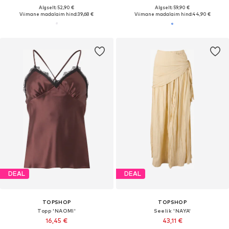
Algselt: 52,90 €
Algselt: 59,90 €
Viimane madalaim hind:
39,68 €
Viimane madalaim hind:
44,90 €
DEAL
DEAL
TOPSHOP
TOPSHOP
Topp 'NAOMI'
Seelik 'NAYA'
16,45 €
43,11 €