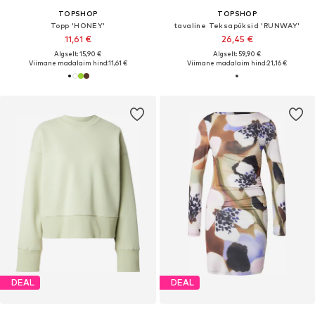
TOPSHOP
TOPSHOP
Topp 'HONEY'
tavaline Teksapüksid 'RUNWAY'
11,61 €
26,45 €
Algselt: 15,90 €
Algselt: 59,90 €
Viimane madalaim hind:
11,61 €
Viimane madalaim hind:
21,16 €
DEAL
DEAL