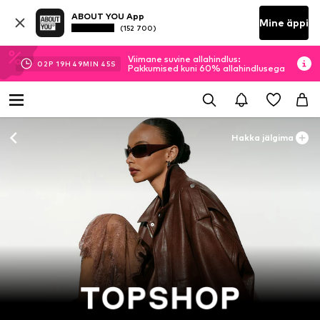
ABOUT YOU App
Mine äppi
(152 700)
Viimane suvine allahindlus:
02
P
19
H
49
MIN
43
S
Pakkumised kuni 60% allahindlusega
Hakka jälgima