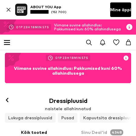
ABOUT YOU App
Mine äppi
(152 700)
Viimane suvine allahindlus:
01
P
23
H
18
MIN
54
S
Pakkumised kuni 60% allahindlusega
01
P
23
H
18
MIN
54
S
Viimane suvine allahindlus: Pakkumised kuni 60%
allahindlusega
Dressipluusid
naistele allahinnatud
Lukuga dressipluusid
Pusad
Kapuutsita dressipluusid
Kõik tooted
Sinu Deal'id
4348