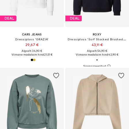
DEAL
DEAL
CARS JEANS
ROXY
Dressipluus 'GRAZIA'
Dressipluus 'Surf Stocked Brushed Art'
29,67 €
43,11 €
Algselt: 34,90 €
Algselt: 54,90 €
Viimane madalaim hind:
21,51 €
Viimane madalaim hind:
42,90 €