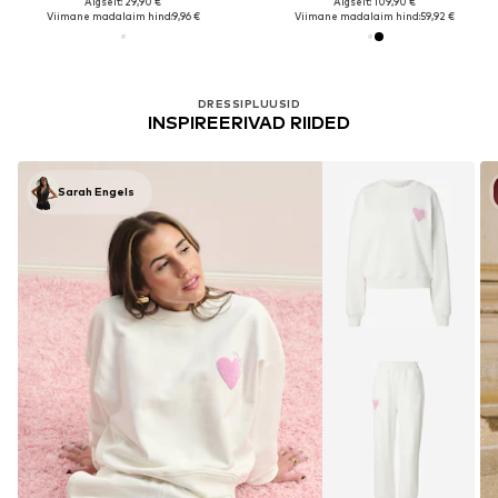
Algselt: 29,90 €
Algselt: 109,90 €
Viimane madalaim hind:
9,96 €
Viimane madalaim hind:
59,92 €
DRESSIPLUUSID
INSPIREERIVAD RIIDED
Sarah Engels