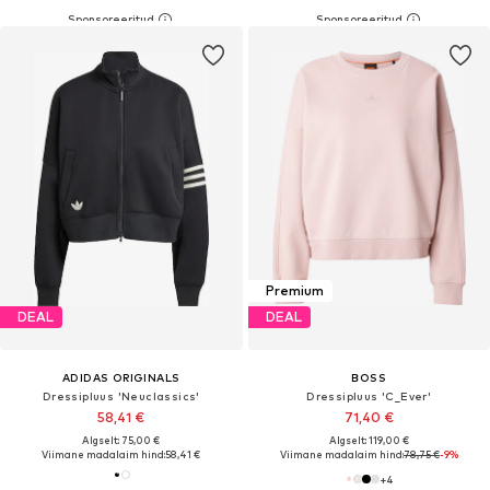
Premium
DEAL
DEAL
ADIDAS ORIGINALS
BOSS
Dressipluus 'Neuclassics'
Dressipluus 'C_Ever'
58,41 €
71,40 €
Algselt: 75,00 €
Algselt: 119,00 €
Viimane madalaim hind:
58,41 €
Viimane madalaim hind:
78,75 €
-9%
+
4