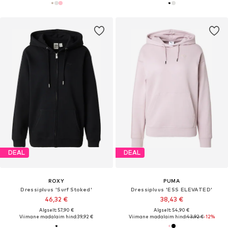
DEAL
DEAL
ROXY
PUMA
Dressipluus 'Surf Stoked'
Dressipluus 'ESS ELEVATED'
46,32 €
38,43 €
Algselt: 57,90 €
Algselt: 54,90 €
Viimane madalaim hind:
39,92 €
Viimane madalaim hind:
43,92 €
-12%