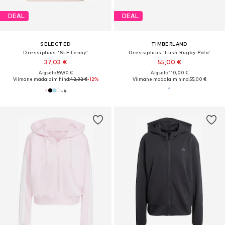
DEAL
DEAL
SELECTED
TIMBERLAND
Dressipluus 'SLFTenny'
Dressipluus 'Lush Rugby Polo'
37,03 €
55,00 €
Algselt: 59,90 €
Algselt: 110,00 €
Viimane madalaim hind:
42,32 €
-12%
Viimane madalaim hind:
55,00 €
+
4