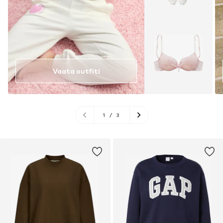
Vaata outfiti
1
/
3