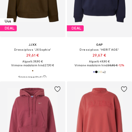
Uus
DEAL
DEAL
JJXX
GAP
Dressipluus 'JXSophia'
Dressipluus 'HERITAGE'
29,61 €
29,67 €
Algselt: 39,90 €
Algselt: 49,90 €
Viimane madalaim hind:
27,93 €
Viimane madalaim hind:
33,92 €
-12%
+
2