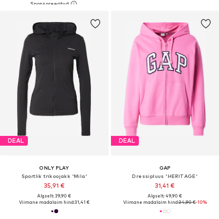
DEAL
DEAL
ONLY PLAY
GAP
Sportlik trikoojakk 'Mila'
Dressipluus 'HERITAGE'
35,91 €
31,41 €
Algselt: 39,90 €
Algselt: 49,90 €
Viimane madalaim hind:
31,41 €
Viimane madalaim hind:
34,90 €
-10%