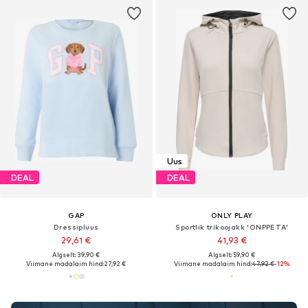
Uus
DEAL
DEAL
GAP
ONLY PLAY
Dressipluus
Sportlik trikoojakk 'ONPPETA'
29,61 €
41,93 €
Algselt: 39,90 €
Algselt: 59,90 €
Viimane madalaim hind:
27,92 €
Viimane madalaim hind:
47,92 €
-12%