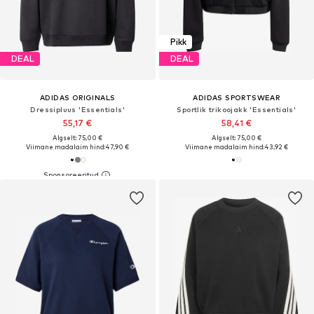
Pikk
DEAL
DEAL
ADIDAS ORIGINALS
ADIDAS SPORTSWEAR
Dressipluus 'Essentials'
Sportlik trikoojakk 'Essentials'
55,17 €
58,41 €
Algselt: 75,00 €
Algselt: 75,00 €
Viimane madalaim hind:
47,90 €
Viimane madalaim hind:
43,92 €