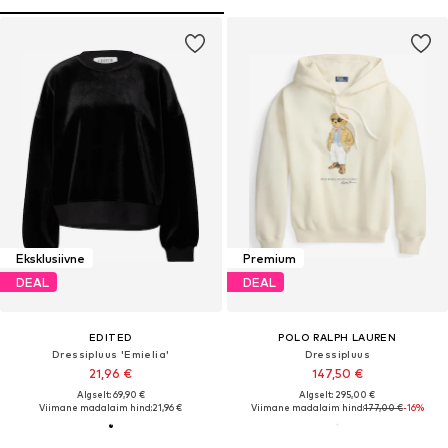
Eksklusiivne
Premium
DEAL
DEAL
EDITED
POLO RALPH LAUREN
Dressipluus 'Emielia'
Dressipluus
21,96 €
147,50 €
Algselt: 69,90 €
Algselt: 295,00 €
Viimane madalaim hind:
21,96 €
Viimane madalaim hind:
177,00 €
-16%