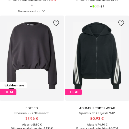
+
37
Eksklusiivne
DEAL
DEAL
EDITED
ADIDAS SPORTSWEAR
Dressipluus 'Blossom'
Sportlik trikoojakk 'AK'
27,96 €
50,92 €
Algselt: 69,90 €
Algselt: 74,90 €
Viimane madalaim hind:
27,96 €
Viimane madalaim hind:
46,67 €