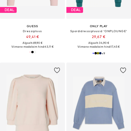
DEAL
DEAL
GUESS
ONLY PLAY
Dressipluus
Spordidressipluusid 'ONPLOUNGE'
49,41 €
29,67 €
Algselt: 69,90 €
Algselt: 34,90 €
Viimane madalaim hind:
43,11 €
Viimane madalaim hind:
17,45 €
+
9