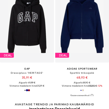
DEAL
DEAL
GAP
ADIDAS SPORTSWEAR
Dressipluus 'HERITAGE'
Sportlik trikoojakk
35,91 €
48,93 €
Algselt: 49,99 €
Algselt: 69,90 €
Viimane madalaim hind:
35,91 €
Viimane madalaim hind:
55,92 €
-12%
AVASTAGE TRENDID JA PARIMAD KAUBAMÄRGID
Inspiratsioon Dressipluusid