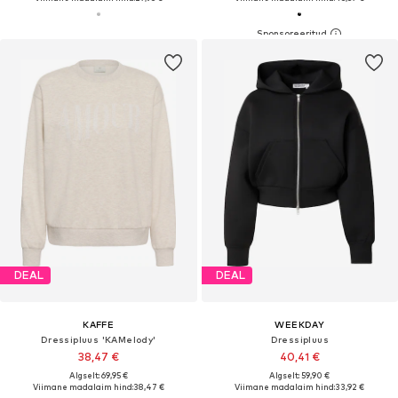
DEAL
DEAL
KAFFE
WEEKDAY
Dressipluus 'KAMelody'
Dressipluus
38,47 €
40,41 €
Algselt: 69,95 €
Algselt: 59,90 €
Viimane madalaim hind:
38,47 €
Viimane madalaim hind:
33,92 €