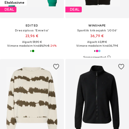
Eksklusiivne
DEAL
DEAL
EDITED
WINSHAPE
Dressipluus 'Emielia'
Sportlik trikoojakk 'J006'
23,96 €
36,79 €
Algselt: 59,90 €
Algselt: 45,99 €
Viimane madalaim hind:
31,74 €
-24%
Viimane madalaim hind:
36,79 €