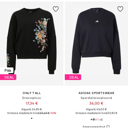
Pikk
DEAL
DEAL
ONLY TALL
ADIDAS SPORTSWEAR
Dressipluus
Spordidressipluusid
17,34 €
36,00 €
Algselt: 34,90 €
Algselt: 45,00 €
Viimane madalaim hind:
20,23 €
-14%
Viimane madalaim hind:
33,92 €
+
5