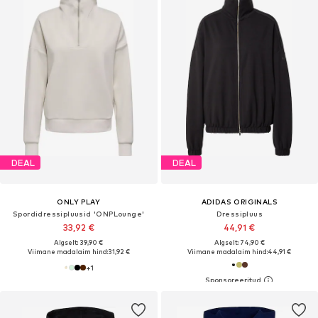
DEAL
DEAL
ONLY PLAY
ADIDAS ORIGINALS
Spordidressipluusid 'ONPLounge'
Dressipluus
33,92 €
44,91 €
Algselt: 39,90 €
Algselt: 74,90 €
Viimane madalaim hind:
31,92 €
Viimane madalaim hind:
44,91 €
+
1