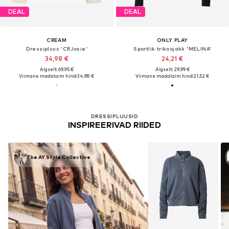
DEAL
DEAL
CREAM
ONLY PLAY
Dressipluus 'CRJosie'
Sportlik trikoojakk 'MELINA'
34,98 €
24,21 €
Algselt: 69,95 €
Algselt: 29,99 €
Viimane madalaim hind:
34,98 €
Viimane madalaim hind:
21,52 €
DRESSIPLUUSID
INSPIREERIVAD RIIDED
The AY Style Collective