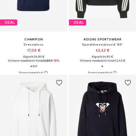
DEAL
DEAL
CHAMPION
ADIDAS SPORTSWEAR
Dressipluus
Spordidressipluusid 'AK'
17,06 €
42,42 €
Algselt: 54,90 €
Algselt: 64,90 €
Viimane madalaim hind:
20,85 €
-18%
Viimane madalaim hind:
42,42 €