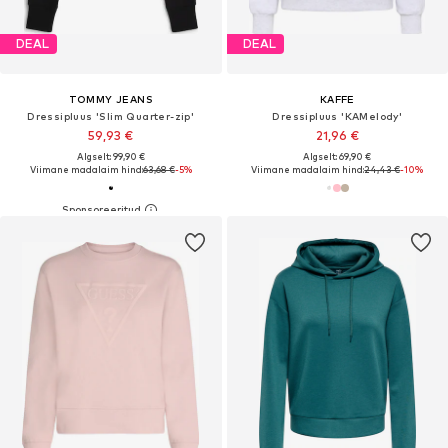
DEAL
DEAL
TOMMY JEANS
KAFFE
Dressipluus 'Slim Quarter-zip'
Dressipluus 'KAMelody'
59,93 €
21,96 €
Algselt: 99,90 €
Algselt: 69,90 €
Viimane madalaim hind:
63,68 €
-5%
Viimane madalaim hind:
24,43 €
-10%