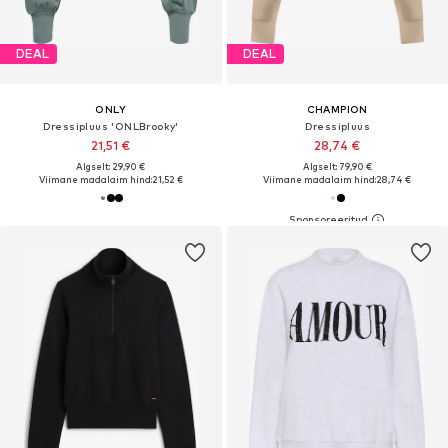
DEAL
DEAL
ONLY
CHAMPION
Dressipluus 'ONLBrooky'
Dressipluus
21,51 €
28,74 €
Algselt: 29,90 €
Algselt: 79,90 €
Viimane madalaim hind:
21,52 €
Viimane madalaim hind:
28,74 €