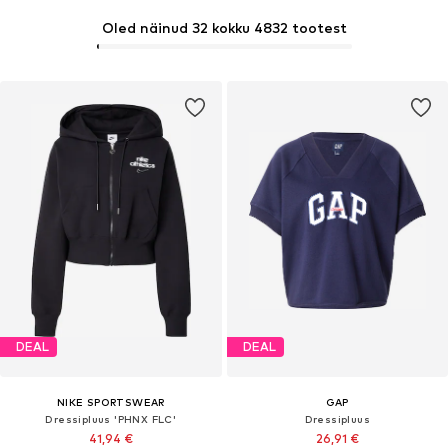
Oled näinud 32 kokku 4832 tootest
DEAL
DEAL
NIKE SPORTSWEAR
GAP
Dressipluus 'PHNX FLC'
Dressipluus
41,94 €
26,91 €