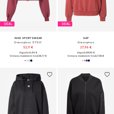
DEAL
DEAL
NIKE SPORTSWEAR
GAP
Dressipluus 'STDO'
Dressipluus
52,11 €
27,96 €
Algselt: 64,90 €
Algselt: 89,90 €
Viimane madalaim hind:
38,17 €
Viimane madalaim hind:
27,96 €