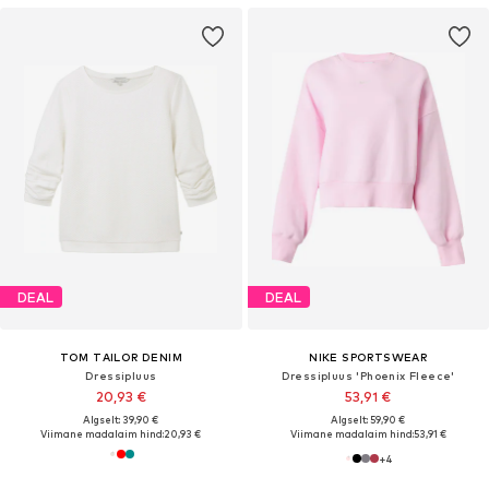
DEAL
DEAL
TOM TAILOR DENIM
NIKE SPORTSWEAR
Dressipluus
Dressipluus 'Phoenix Fleece'
20,93 €
53,91 €
Algselt: 39,90 €
Algselt: 59,90 €
Viimane madalaim hind:
20,93 €
Viimane madalaim hind:
53,91 €
+
4