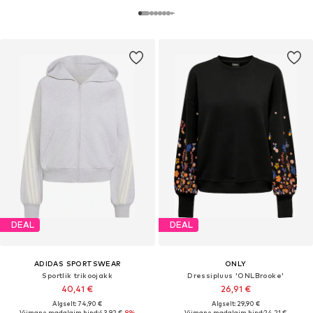
DEAL
DEAL
ADIDAS SPORTSWEAR
ONLY
Sportlik trikoojakk
Dressipluus 'ONLBrooke'
40,41 €
26,91 €
Algselt: 74,90 €
Algselt: 29,90 €
Viimane madalaim hind:
43,92 €
-8%
Viimane madalaim hind:
24,21 €