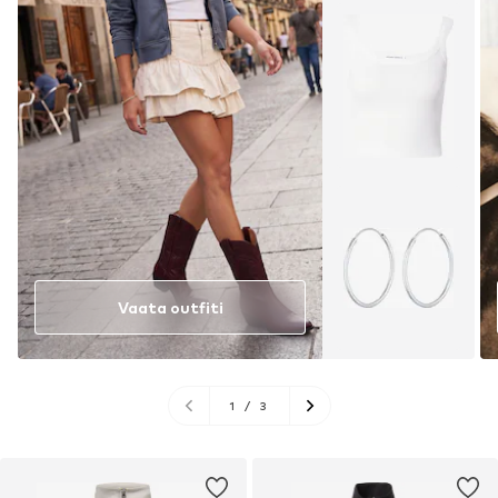
Vaata outfiti
1
/
3