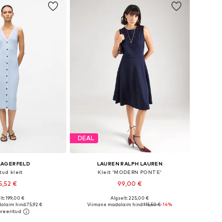
DEAL
LAGERFELD
LAUREN RALPH LAUREN
tud kleit
Kleit 'MODERN PONTE'
5,52 €
99,00 €
lt: 199,00 €
Algselt: 225,00 €
used: XS, S, M, L, XL
Saadaolevad suurused: 30, 32, 34, 36, 38, 40
alaim hind:
75,92 €
Viimane madalaim hind:
115,50 €
-14%
ostukorvi
Lisa ostukorvi