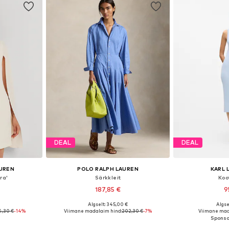
DEAL
DEAL
AUREN
POLO RALPH LAUREN
KARL 
tra'
Särkkleit
Koo
187,85 €
9
Algselt: 345,00 €
Algse
uurustes
Saadaolevad suurused: 34, 36, 38, 40, 42
Saadaolevad suur
4,30 €
-14%
Viimane madalaim hind:
202,30 €
-7%
Viimane mad
vi
Lisa ostukorvi
Lisa 