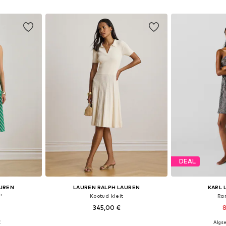
vi
Lisa ostukorvi
Lisa 
DEAL
AUREN
LAUREN RALPH LAUREN
KARL 
'
Kootud kleit
Ra
345,00 €
8
€
Algse
Saadaolevad suurused: 30, 32, 34, 36, 38, 40
Saadaolevad suurused: XS, S, M, L, XL, XXL
Saadaolevad suu