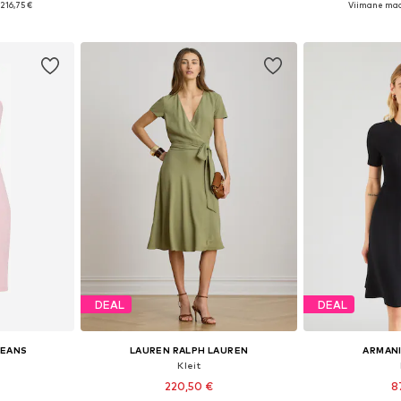
:
216,75 €
Viimane mad
vi
Lisa ostukorvi
Lisa 
DEAL
DEAL
JEANS
LAUREN RALPH LAUREN
ARMAN
Kleit
220,50 €
8