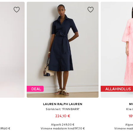
DEAL
ALLAHINDLUS
LAUREN RALPH LAUREN
M
Särkkleit 'FINNBARR'
Klei
224,10 €
18
Algselt: 249,00 €
Algse
, 36, 38, 40
Saadaolevad suurused: 32, 34, 36, 38, 40
Saadaolevad suuru
:
99,60 €
Viimane madalaim hind:
197,10 €
Viimane mada