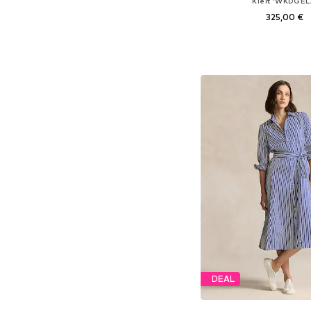
Kleit 'WKDGEL
325,00 €
Saadaolevad suurused: 34, 3
Lisa ostukor
DEAL