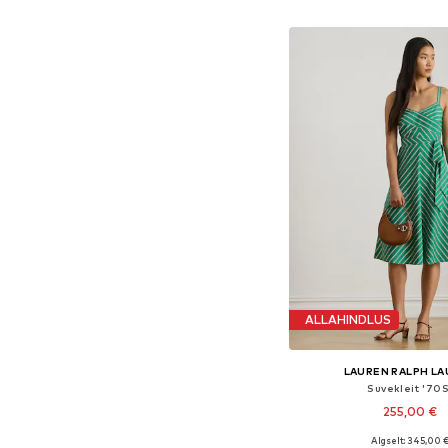
Lisa ostukor
ALLAHINDLUS
LAUREN RALPH L
Suvekleit '70S
255,00 €
Algselt: 345,00 