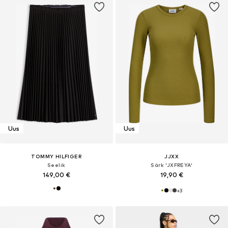
Uus
Uus
TOMMY HILFIGER
JJXX
Seelik
Särk 'JXFREYA'
149,00 €
19,90 €
+
3