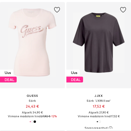
Uus
Uus
DEAL
DEAL
GUESS
JJXX
Särk
Särk 'JXMillow'
24,43 €
17,52 €
Algselt: 34,90 €
Algselt: 21,90 €
Viimane madalaim hind:
27,92 €
-12%
Viimane madalaim hind:
17,52 €