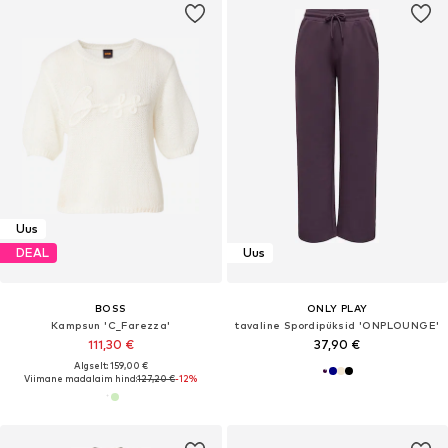
Uus
DEAL
Uus
BOSS
ONLY PLAY
Kampsun 'C_Farezza'
tavaline Spordipüksid 'ONPLOUNGE'
111,30 €
37,90 €
Algselt: 159,00 €
Viimane madalaim hind:
127,20 €
-12%