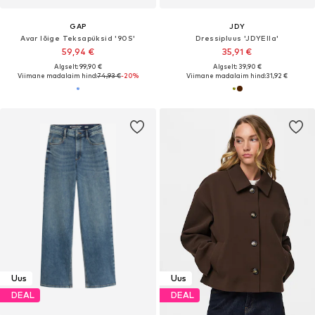
GAP
JDY
Avar lõige Teksapüksid '90S'
Dressipluus 'JDYElla'
59,94 €
35,91 €
Algselt: 99,90 €
Algselt: 39,90 €
Viimane madalaim hind:
74,93 €
-20%
Viimane madalaim hind:
31,92 €
Uus
Uus
DEAL
DEAL