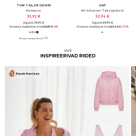
TOM TAILOR DENIM
GAP
Kampsun
Alt kitsenev Teksapüksid
33,92 €
53,94 €
Algselt: 39,90 €
Algselt: 89,90 €
Viimane madalaim hind:
35,91 €
-5%
Viimane madalaim hind:
67,43 €
-20%
UUS
INSPIREERIVAD RIIDED
Sarah Harrison