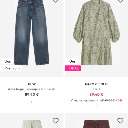
Uus
Uus
Premium
DEAL
HUGO
MARC O'POLO
Avar lõige Teksapüksid 'Leni'
Kleit
89,90 €
89,40 €
Viimane madalaim hind:
149,00 €
-40%