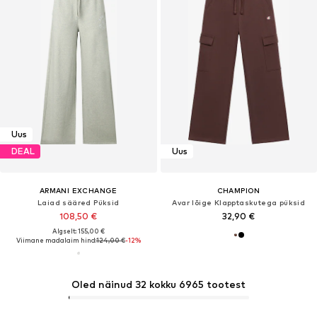
Uus
DEAL
Uus
ARMANI EXCHANGE
CHAMPION
Laiad sääred Püksid
Avar lõige Klapptaskutega püksid
108,50 €
32,90 €
Algselt: 155,00 €
Viimane madalaim hind:
124,00 €
-12%
Oled näinud 32 kokku 6965 tootest