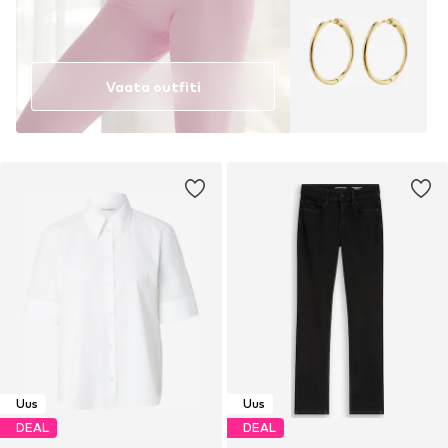
Vaata outfiti
Uus
Uus
DEAL
DEAL