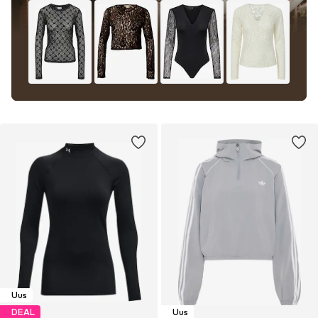
Uus
DEAL
Uus