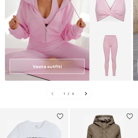
Vaata outfiti
1
/
3