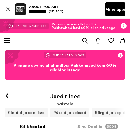
ABOUT YOU App
Mine äppi
(152 700)
Viimane suvine allahindlus:
01
P
13
H
57
MIN
33
S
Pakkumised kuni 60% allahindlusega
01
P
13
H
57
MIN
33
S
Viimane suvine allahindlus: Pakkumised kuni 60%
allahindlusega
Uued riided
naistele
Kleidid ja seelikud
Püksid ja teksad
Särgid ja topid
Kõik tooted
Sinu Deal'id
3008