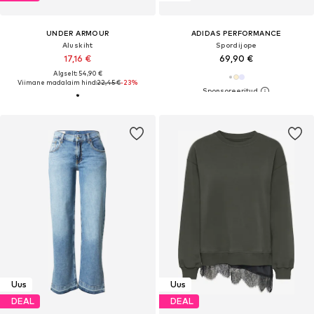
UNDER ARMOUR
ADIDAS PERFORMANCE
Aluskiht
Spordijope
17,16 €
69,90 €
Algselt: 54,90 €
Viimane madalaim hind:
22,45 €
-23%
Uus
Uus
DEAL
DEAL