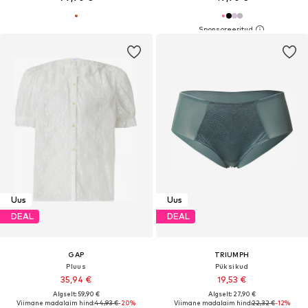
Uus
Uus
DEAL
DEAL
GAP
TRIUMPH
Pluus
Püksikud
35,94 €
19,53 €
Algselt: 59,90 €
Algselt: 27,90 €
Viimane madalaim hind:
44,93 €
-20%
Viimane madalaim hind:
22,32 €
-12%