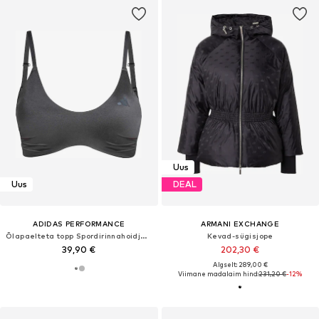
Uus
Uus
DEAL
ADIDAS PERFORMANCE
ARMANI EXCHANGE
Õlapaelteta topp Spordirinnahoidja 'OPT ESS'
Kevad-sügisjope
39,90 €
202,30 €
Algselt: 289,00 €
Viimane madalaim hind:
231,20 €
-12%