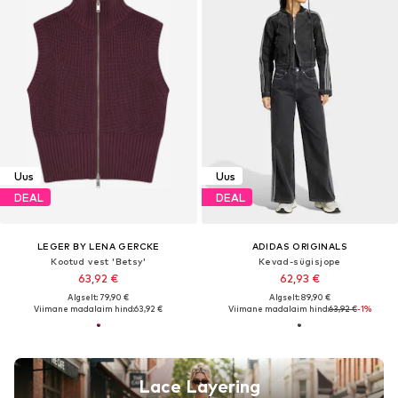
Uus
Uus
DEAL
DEAL
LEGER BY LENA GERCKE
ADIDAS ORIGINALS
Kootud vest 'Betsy'
Kevad-sügisjope
63,92 €
62,93 €
Algselt: 79,90 €
Algselt: 89,90 €
Viimane madalaim hind:
63,92 €
Viimane madalaim hind:
63,92 €
-1%
Lace Layering