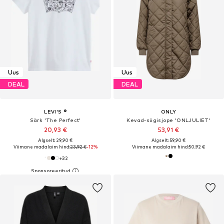
Uus
Uus
DEAL
DEAL
LEVI'S ®
ONLY
Särk 'The Perfect'
Kevad-sügisjope 'ONLJULIET'
20,93 €
53,91 €
Algselt: 29,90 €
Algselt: 59,90 €
Viimane madalaim hind:
23,92 €
-12%
Viimane madalaim hind:
50,92 €
+
32