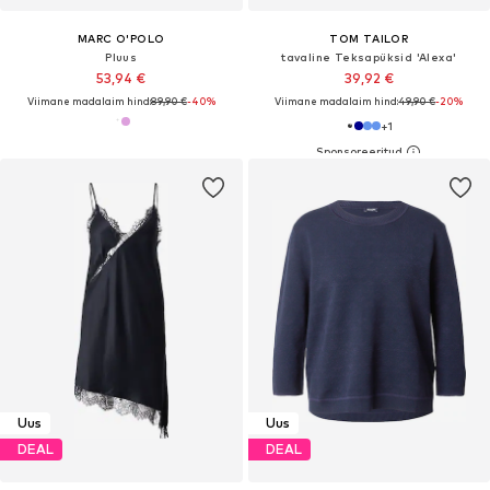
MARC O'POLO
TOM TAILOR
Pluus
tavaline Teksapüksid 'Alexa'
53,94 €
39,92 €
Viimane madalaim hind:
89,90 €
-40%
Viimane madalaim hind:
49,90 €
-20%
+
1
Uus
Uus
DEAL
DEAL