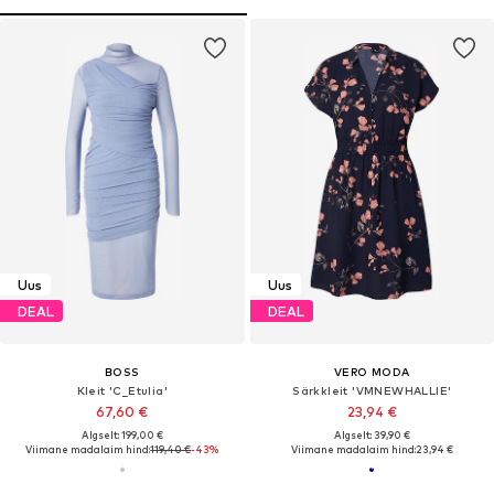
Uus
Uus
DEAL
DEAL
BOSS
VERO MODA
Kleit 'C_Etulia'
Särkkleit 'VMNEWHALLIE'
67,60 €
23,94 €
Algselt: 199,00 €
Algselt: 39,90 €
Viimane madalaim hind:
119,40 €
-43%
Viimane madalaim hind:
23,94 €