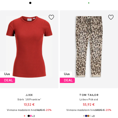
Uus
Uus
DEAL
DEAL
JJXX
TOM TAILOR
Särk 'JXFrankie'
Liibuv Püksid
13,52 €
55,92 €
Viimane madalaim hind:
16,90 €
-20%
Viimane madalaim hind:
69,90 €
-20%
+
3
+
8