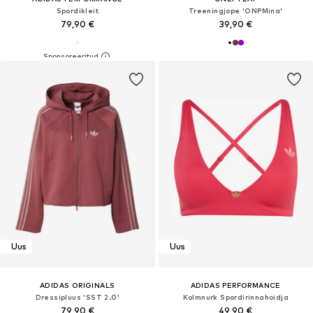
Spordikleit
Treeningjope 'ONPMina'
79,90 €
39,90 €
Uus
Uus
ADIDAS ORIGINALS
ADIDAS PERFORMANCE
Dressipluus 'SST 2.0'
Kolmnurk Spordirinnahoidja
79,90 €
49,90 €