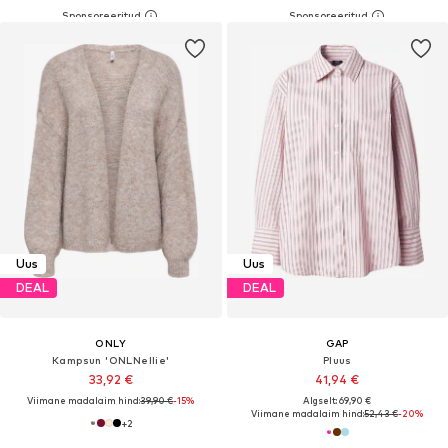
Uus
Uus
DEAL
DEAL
ONLY
GAP
Kampsun 'ONLNellie'
Pluus
33,92 €
41,94 €
Viimane madalaim hind:
39,90 €
-15%
Algselt: 69,90 €
Viimane madalaim hind:
52,43 €
-20%
+
2