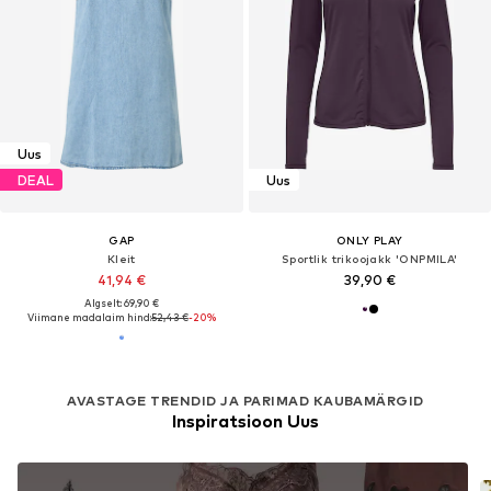
Uus
DEAL
Uus
GAP
ONLY PLAY
Kleit
Sportlik trikoojakk 'ONPMILA'
41,94 €
39,90 €
Algselt: 69,90 €
Viimane madalaim hind:
52,43 €
-20%
AVASTAGE TRENDID JA PARIMAD KAUBAMÄRGID
Inspiratsioon Uus