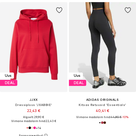
Uus
Uus
DEAL
DEAL
JJXX
ADIDAS ORIGINALS
Dressipluus 'JXABBIE'
Kitsas Retuusid 'Essentials'
22,43 €
40,41 €
Algselt: 29,90 €
Viimane madalaim hind:
44,90 €
-10%
Viimane madalaim hind:
22,43 €
+
14