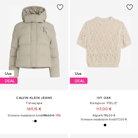
Uus
Uus
DEAL
DEAL
CALVIN KLEIN JEANS
IVY OAK
Talvejope
Kampsun 'FELIZ'
169,15 €
117,00 €
Viimane madalaim hind:
199,00 €
-15%
Algselt: 195,00 €
Viimane madalaim hind:
117,00 €