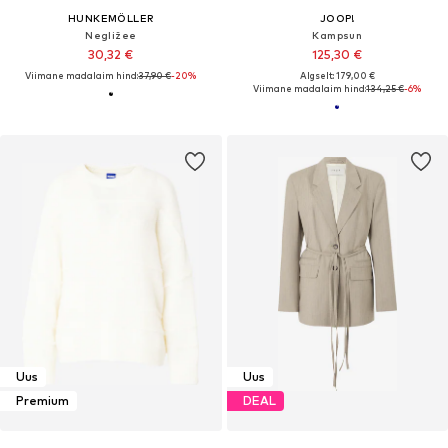
HUNKEMÖLLER
JOOP!
Negližee
Kampsun
30,32 €
125,30 €
Viimane madalaim hind:
37,90 €
-20%
Algselt: 179,00 €
Viimane madalaim hind:
134,25 €
-6%
Uus
Uus
Premium
DEAL