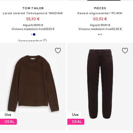
TOM TAILOR
PIECES
Laiad sääred Teksapüksid 'MADINA'
Kevad-sügismantel 'PCAYA'
55,92 €
50,92 €
Algselt: 69,90 €
Algselt: 59,90 €
Viimane madalaim hind:
55,92 €
Viimane madalaim hind:
50,92 €
Uus
Uus
DEAL
DEAL