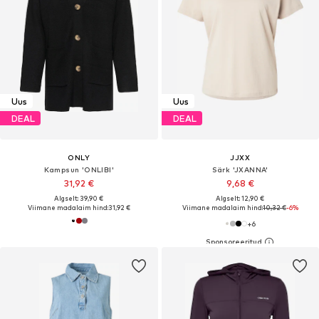
Uus
Uus
DEAL
DEAL
ONLY
JJXX
Kampsun 'ONLIBI'
Särk 'JXANNA'
31,92 €
9,68 €
Algselt: 39,90 €
Algselt: 12,90 €
Viimane madalaim hind:
31,92 €
Viimane madalaim hind:
10,32 €
-6%
+
6