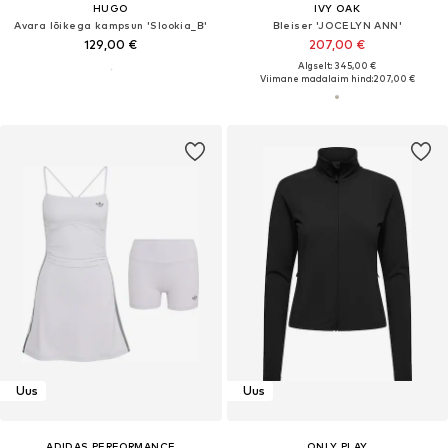
HUGO
IVY OAK
Avara lõikega kampsun 'Slookia_B'
Bleiser 'JOCELYN ANN'
129,00 €
207,00 €
Algselt: 345,00 €
Viimane madalaim hind:
207,00 €
Uus
Uus
ADIDAS PERFORMANCE
ONLY PLAY