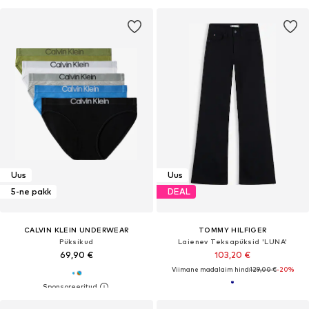
Uus
Uus
5-ne pakk
DEAL
CALVIN KLEIN UNDERWEAR
TOMMY HILFIGER
Püksikud
Laienev Teksapüksid 'LUNA'
69,90 €
103,20 €
Viimane madalaim hind:
129,00 €
-20%