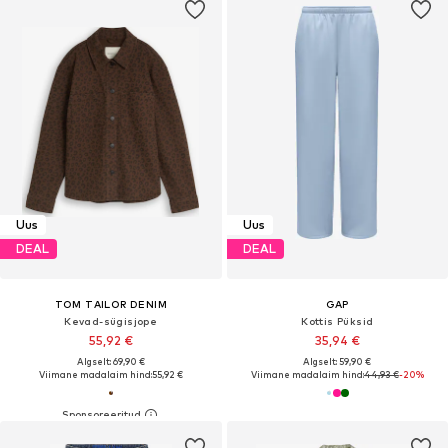
Uus
Uus
DEAL
DEAL
TOM TAILOR DENIM
GAP
Kevad-sügisjope
Kottis Püksid
55,92 €
35,94 €
Algselt: 69,90 €
Algselt: 59,90 €
Viimane madalaim hind:
55,92 €
Viimane madalaim hind:
44,93 €
-20%