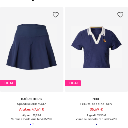
DEAL
DEAL
BJÖRN BORG
NIKE
Spordiseelik 'ACE'
Funktsionaalne särk
Alates 47,61 €
35,69 €
Algselt: 59,95 €
Algselt: 69,90 €
Viimane madalaim hind:
35,91 €
Viimane madalaim hind:
27,92 €