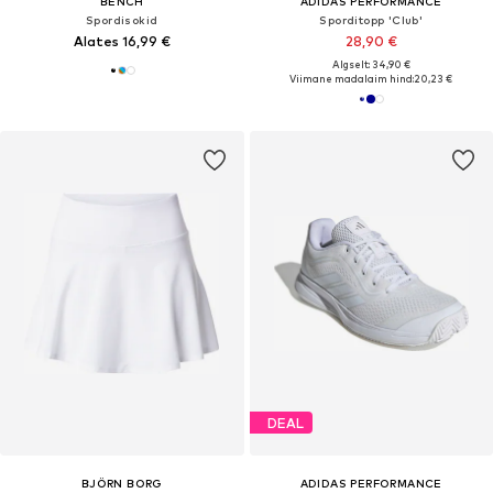
BENCH
ADIDAS PERFORMANCE
Spordisokid
Sporditopp 'Club'
Alates 16,99 €
28,90 €
Algselt: 34,90 €
Viimane madalaim hind:
20,23 €
DEAL
BJÖRN BORG
ADIDAS PERFORMANCE