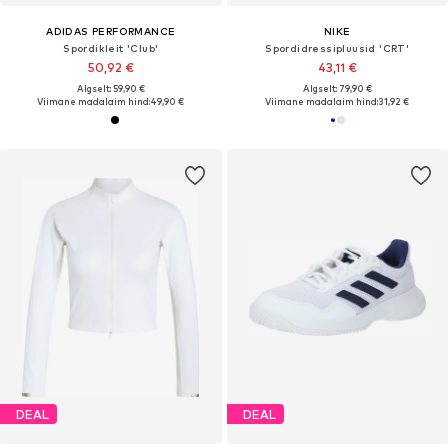
ADIDAS PERFORMANCE
NIKE
Spordikleit 'Club'
Spordidressipluusid 'CRT'
50,92 €
43,11 €
Algselt: 59,90 €
Algselt: 79,90 €
Viimane madalaim hind:
49,90 €
Viimane madalaim hind:
31,92 €
DEAL
DEAL