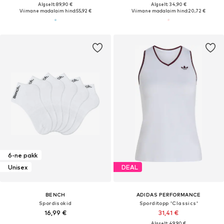
Algselt: 89,90 €
Algselt: 34,90 €
Viimane madalaim hind:
55,92 €
Viimane madalaim hind:
20,72 €
6-ne pakk
Unisex
DEAL
BENCH
ADIDAS PERFORMANCE
Spordisokid
Sporditopp 'Classics'
16,99 €
31,41 €
Algselt: 49,90 €