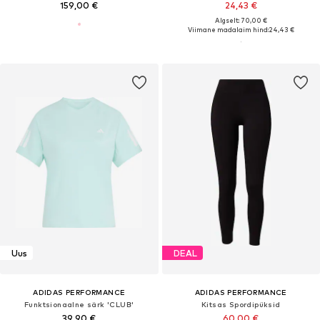
159,00 €
24,43 €
Algselt: 70,00 €
Viimane madalaim hind:
24,43 €
Uus
DEAL
ADIDAS PERFORMANCE
ADIDAS PERFORMANCE
Funktsionaalne särk 'CLUB'
Kitsas Spordipüksid
39,90 €
60,00 €