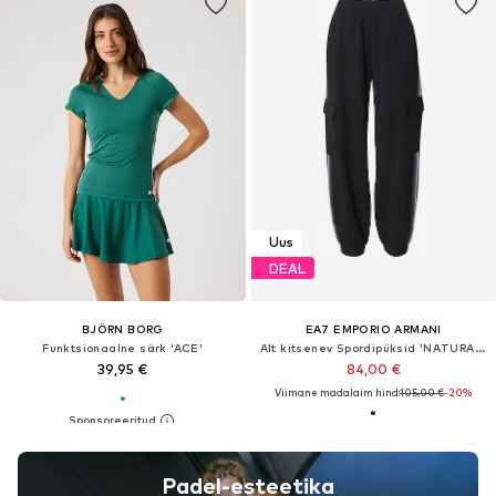
Uus
DEAL
BJÖRN BORG
EA7 EMPORIO ARMANI
Funktsionaalne särk 'ACE'
Alt kitsenev Spordipüksid 'NATURAL VENTUS7'
39,95 €
84,00 €
Viimane madalaim hind:
105,00 €
-20%
Padel-esteetika