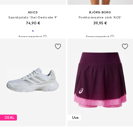
ASICS
BJÖRN BORG
Spordijalats 'Gel-Dedicate 9'
Funktsionaalne särk 'ACE'
74,90 €
39,95 €
DEAL
Uus