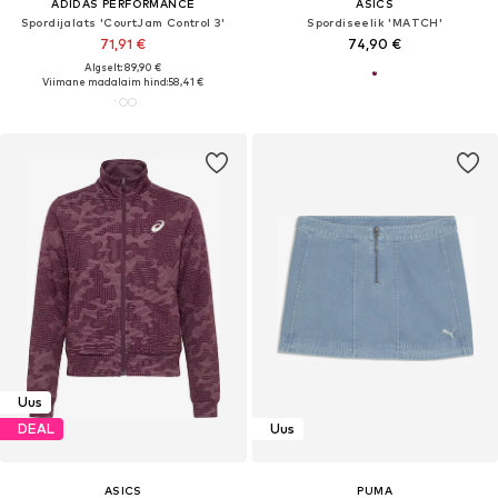
ADIDAS PERFORMANCE
ASICS
Spordijalats 'CourtJam Control 3'
Spordiseelik 'MATCH'
71,91 €
74,90 €
Algselt: 89,90 €
Viimane madalaim hind:
58,41 €
Uus
DEAL
Uus
ASICS
PUMA