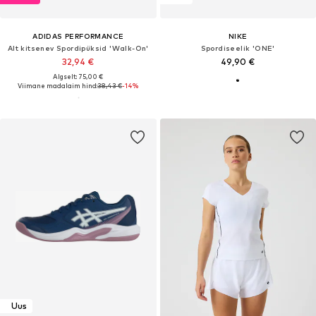
ADIDAS PERFORMANCE
NIKE
Alt kitsenev Spordipüksid 'Walk-On'
Spordiseelik 'ONE'
32,94 €
49,90 €
Algselt: 75,00 €
Viimane madalaim hind:
38,43 €
-14%
Uus