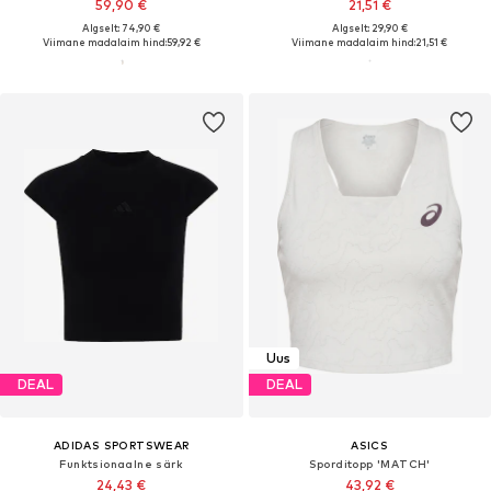
59,90 €
21,51 €
Algselt: 74,90 €
Algselt: 29,90 €
Viimane madalaim hind:
59,92 €
Viimane madalaim hind:
21,51 €
Uus
DEAL
DEAL
ADIDAS SPORTSWEAR
ASICS
Funktsionaalne särk
Sporditopp 'MATCH'
24,43 €
43,92 €