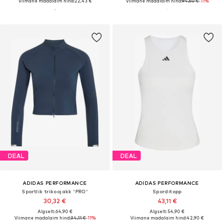
Viimane madalaim hind:
22,43 €
Viimane madalaim hind:
94,50 €
-11%
DEAL
DEAL
ADIDAS PERFORMANCE
ADIDAS PERFORMANCE
Sportlik trikoojakk 'PRO'
Sporditopp
30,32 €
43,11 €
Algselt: 64,90 €
Algselt: 54,90 €
Viimane madalaim hind:
34,11 €
-11%
Viimane madalaim hind:
42,90 €