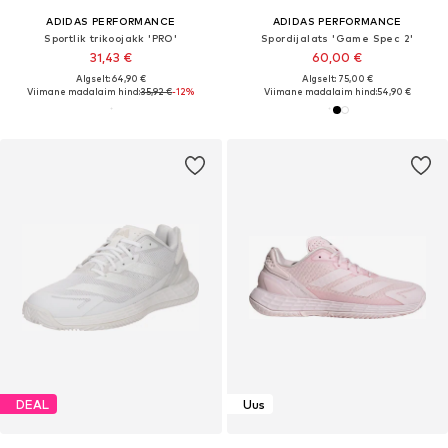
ADIDAS PERFORMANCE
ADIDAS PERFORMANCE
Sportlik trikoojakk 'PRO'
Spordijalats 'Game Spec 2'
31,43 €
60,00 €
Algselt: 64,90 €
Algselt: 75,00 €
Viimane madalaim hind:
35,92 €
-12%
Viimane madalaim hind:
54,90 €
DEAL
Uus