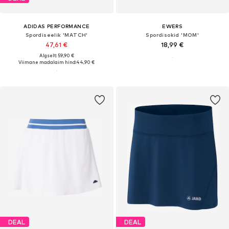
ADIDAS PERFORMANCE
EWERS
Spordiseelik 'MATCH'
Spordisokid 'MOM'
47,61 €
18,99 €
Algselt: 59,90 €
Viimane madalaim hind:
44,90 €
DEAL
DEAL