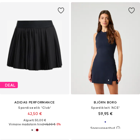
DEAL
ADIDAS PERFORMANCE
BJÖRN BORG
Spordiseelik 'Club'
Spordikleit 'ACE'
42,50 €
59,95 €
Algselt: 50,00 €
Viimane madalaim hind:
45,00 €
-5%