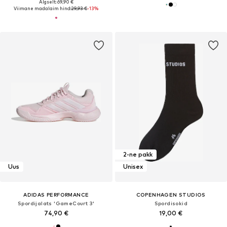
Algselt: 69,90 €
Viimane madalaim hind:
29,93 €
-13%
2-ne pakk
Uus
Unisex
ADIDAS PERFORMANCE
COPENHAGEN STUDIOS
Spordijalats 'GameCourt 3'
Spordisokid
74,90 €
19,00 €