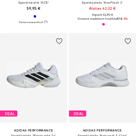
Spordiseelik 'ACE'
Spordijalats 'AvaFlash 2'
59,95 €
Alates 42,32 €
Algselt: 52,90 €
Viimane madalaim hind:
44,97 €
-5%
DEAL
DEAL
ADIDAS PERFORMANCE
ADIDAS PERFORMANCE
Spordijalats 'Barricade 14'
Spordijalats 'Avacourt 3 Clay'