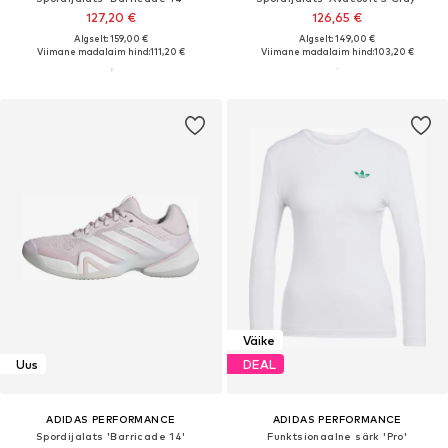
127,20 €
126,65 €
Algselt: 159,00 €
Algselt: 149,00 €
Viimane madalaim hind:
111,20 €
Viimane madalaim hind:
103,20 €
Väike
Uus
DEAL
ADIDAS PERFORMANCE
ADIDAS PERFORMANCE
Spordijalats 'Barricade 14'
Funktsionaalne särk 'Pro'