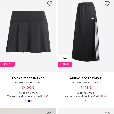
Uus
DEAL
DEAL
ADIDAS PERFORMANCE
ADIDAS SPORTSWEAR
Spordiseelik 'Club'
Spordiseelik 'Tiro'
34,00 €
41,93 €
Algselt: 40,00 €
Algselt: 59,90 €
Viimane madalaim hind:
34,90 €
-2%
Viimane madalaim hind:
44,93 €
-6%