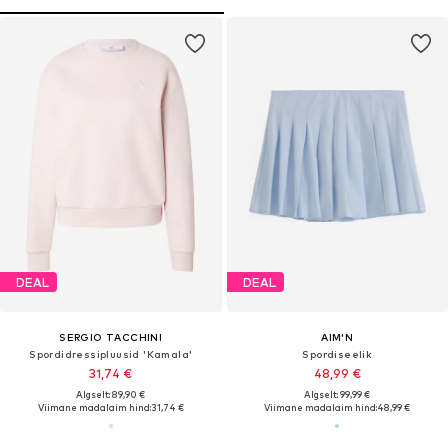
DEAL
DEAL
SERGIO TACCHINI
AIM'N
Spordidressipluusid 'Kamala'
Spordiseelik
31,74 €
48,99 €
Algselt: 89,90 €
Algselt: 99,99 €
Viimane madalaim hind:
31,74 €
Viimane madalaim hind:
48,99 €