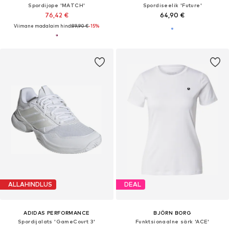
Spordijope 'MATCH'
Spordiseelik 'Future'
76,42 €
64,90 €
Viimane madalaim hind:
89,90 €
-15%
ALLAHINDLUS
DEAL
ADIDAS PERFORMANCE
BJÖRN BORG
Spordijalats 'GameCourt 3'
Funktsionaalne särk 'ACE'