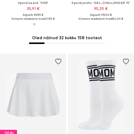
Spordiseelik 'HER'
Spordijalats 'GEL-CHALLENGER 15'
35,91 €
95,20 €
Algselt: 39,90 €
Algselt: 119,00 €
Viimane madalaim hind:
27,92 €
Viimane madalaim hind:
84,00 €
Oled näinud 32 kokku 158 tootest
DEAL