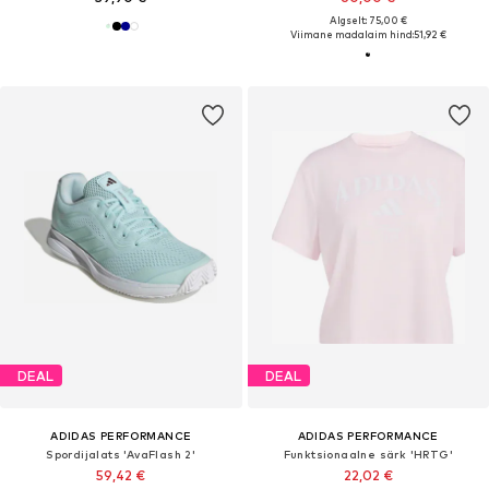
Algselt: 75,00 €
Viimane madalaim hind:
51,92 €
DEAL
DEAL
ADIDAS PERFORMANCE
ADIDAS PERFORMANCE
Spordijalats 'AvaFlash 2'
Funktsionaalne särk 'HRTG'
59,42 €
22,02 €