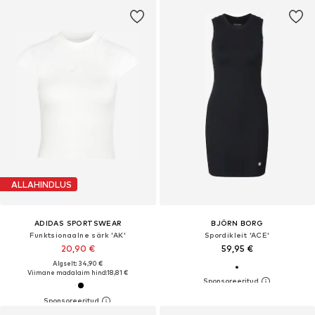
ALLAHINDLUS
ADIDAS SPORTSWEAR
BJÖRN BORG
Funktsionaalne särk 'AK'
Spordikleit 'ACE'
20,90 €
59,95 €
Algselt: 34,90 €
Viimane madalaim hind:
18,81 €