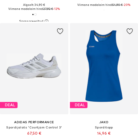
Algselt: 34,90 €
Viimane madalaim hind:
54,90 €
-20%
Viimane madalaim hind:
27,92 €
-12%
DEAL
DEAL
ADIDAS PERFORMANCE
JAKO
Spordijalats 'Courtjam Control 3'
Sporditopp
67,50 €
14,96 €