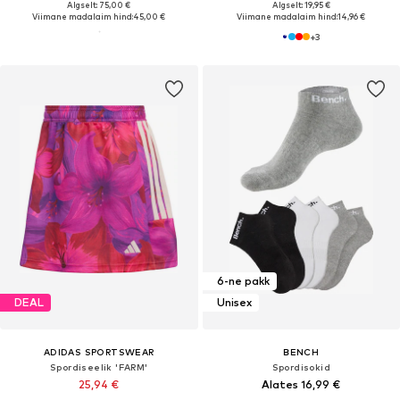
Algselt: 75,00 €
Algselt: 19,95 €
Viimane madalaim hind:
45,00 €
Viimane madalaim hind:
14,96 €
+
3
6-ne pakk
DEAL
Unisex
ADIDAS SPORTSWEAR
BENCH
Spordiseelik 'FARM'
Spordisokid
25,94 €
Alates 16,99 €