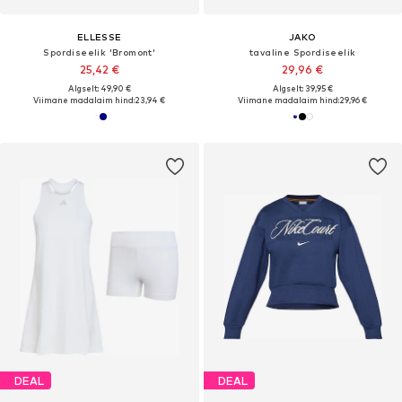
ELLESSE
JAKO
Spordiseelik 'Bromont'
tavaline Spordiseelik
25,42 €
29,96 €
Algselt: 49,90 €
Algselt: 39,95 €
Viimane madalaim hind:
23,94 €
Viimane madalaim hind:
29,96 €
DEAL
DEAL