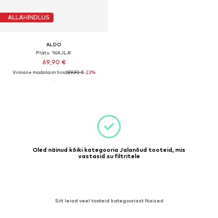
ALLAHINDLUS
ALDO
Plätu 'NAJLA'
69,90 €
Viimane madalaim hind:
89,90 €
-22%
Oled näinud kõiki kategooria Jalanõud tooteid, mis
vastasid su filtritele
Siit leiad veel tooteid kategooriast Naised