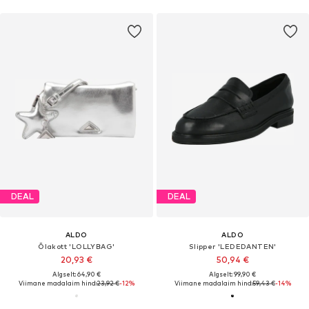
DEAL
DEAL
ALDO
ALDO
Õlakott 'LOLLYBAG'
Slipper 'LEDEDANTEN'
20,93 €
50,94 €
Algselt: 64,90 €
Algselt: 99,90 €
Viimane madalaim hind:
23,92 €
-12%
Viimane madalaim hind:
59,43 €
-14%