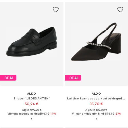
DEAL
DEAL
ALDO
ALDO
Slipper 'LEDEDANTEN'
Lahtise kannaosaga kontsakingad 'VESTIA'
50,94 €
35,70 €
Algselt: 99,90 €
Algselt: 109,00 €
Viimane madalaim hind:
59,43 €
-14%
Viimane madalaim hind:
45,43 €
-21%