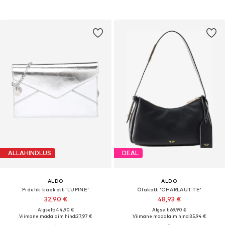
ALLAHINDLUS
DEAL
ALDO
ALDO
Pidulik käekott 'LUPINE'
Õlakott 'CHARLAUTTE'
32,90 €
48,93 €
Algselt: 44,90 €
Algselt: 69,90 €
Viimane madalaim hind:
27,97 €
Viimane madalaim hind:
35,94 €