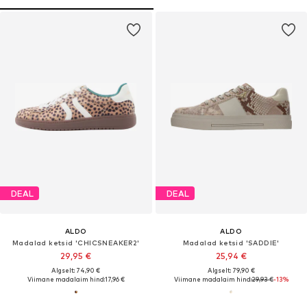
DEAL
DEAL
ALDO
ALDO
Madalad ketsid 'CHICSNEAKER2'
Madalad ketsid 'SADDIE'
29,95 €
25,94 €
Algselt: 74,90 €
Algselt: 79,90 €
Viimane madalaim hind:
17,96 €
Viimane madalaim hind:
29,93 €
-13%