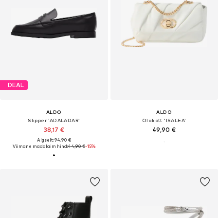
DEAL
ALDO
ALDO
Slipper 'ADALADAR'
Õlakott 'ISALEA'
38,17 €
49,90 €
Algselt: 94,90 €
Viimane madalaim hind:
44,90 €
-15%