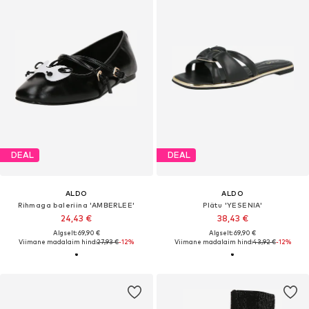
DEAL
DEAL
ALDO
ALDO
Rihmaga baleriina 'AMBERLEE'
Plätu 'YESENIA'
24,43 €
38,43 €
Algselt: 69,90 €
Algselt: 69,90 €
Viimane madalaim hind:
27,93 €
-12%
Viimane madalaim hind:
43,92 €
-12%