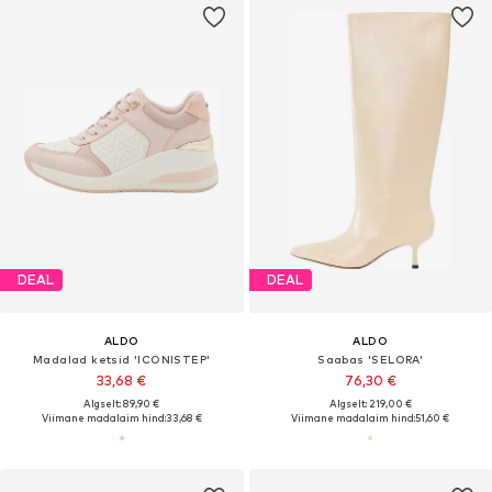
DEAL
DEAL
ALDO
ALDO
Madalad ketsid 'ICONISTEP'
Saabas 'SELORA'
33,68 €
76,30 €
Algselt: 89,90 €
Algselt: 219,00 €
Viimane madalaim hind:
33,68 €
Viimane madalaim hind:
51,60 €