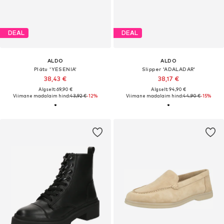
DEAL
DEAL
ALDO
ALDO
Plätu 'YESENIA'
Slipper 'ADALADAR'
38,43 €
38,17 €
Algselt: 69,90 €
Algselt: 94,90 €
Viimane madalaim hind:
43,92 €
-12%
Viimane madalaim hind:
44,90 €
-15%