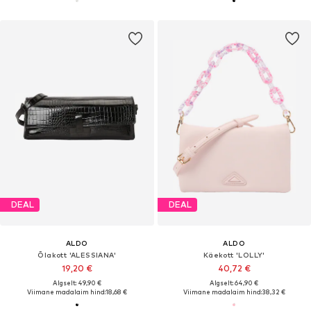
DEAL
DEAL
ALDO
ALDO
Õlakott 'ALESSIANA'
Käekott 'LOLLY'
19,20 €
40,72 €
Algselt: 49,90 €
Algselt: 64,90 €
Viimane madalaim hind:
18,68 €
Viimane madalaim hind:
38,32 €