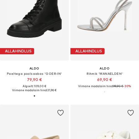
ALLAHINDLUS
ALLAHINDLUS
ALDO
ALDO
Paeltega poolsaabas 'GOER-IN'
Rihmik 'MANAELDEN'
79,90 €
69,90 €
Algselt: 109,00 €
Viimane madalaim hind:
99,90 €
-30%
Viimane madalaim hind:
31,96 €