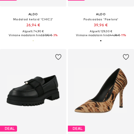
ALDO
ALDO
Madalad ketsid 'CHIC2'
Poolsaabas 'Faelora'
26,94 €
39,96 €
Algselt: 74,90 €
Algselt: 129,00 €
Viimane madalaim hind:
27,92 €
-3%
Viimane madalaim hind:
44,96 €
-11%
DEAL
DEAL