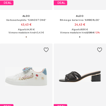
DEAL
DEAL
ALDO
ALDO
Varbavaheplätu 'SANDSTONE'
Rihmaga baleriina 'AMBERLEE'
43,43 €
24,43 €
Algselt: 64,90 €
Algselt: 69,90 €
Viimane madalaim hind:
43,43 €
Viimane madalaim hind:
27,93 €
-12%