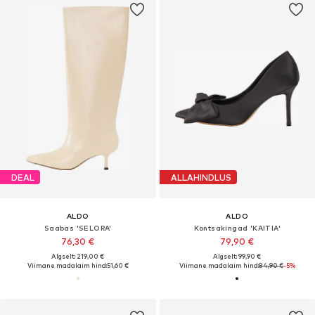
DEAL
ALLAHINDLUS
ALDO
ALDO
Saabas 'SELORA'
Kontsakingad 'KAITIA'
76,30 €
79,90 €
Algselt: 219,00 €
Algselt: 99,90 €
Viimane madalaim hind:
51,60 €
Viimane madalaim hind:
84,90 €
-5%