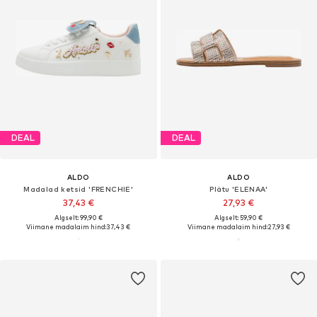
DEAL
DEAL
ALDO
ALDO
Madalad ketsid 'FRENCHIE'
Plätu 'ELENAA'
37,43 €
27,93 €
Algselt: 99,90 €
Algselt: 59,90 €
Viimane madalaim hind:
37,43 €
Viimane madalaim hind:
27,93 €