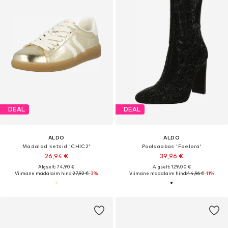
DEAL
DEAL
ALDO
ALDO
Madalad ketsid 'CHIC2'
Poolsaabas 'Faelora'
26,94 €
39,96 €
Algselt: 74,90 €
Algselt: 129,00 €
Viimane madalaim hind:
27,92 €
-3%
Viimane madalaim hind:
44,96 €
-11%