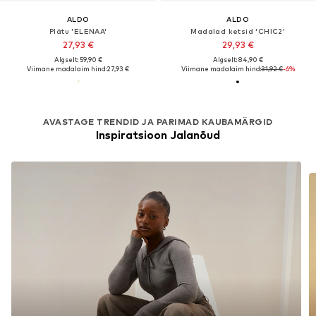
ALDO
ALDO
Plätu 'ELENAA'
Madalad ketsid 'CHIC2'
27,93 €
29,93 €
Algselt: 59,90 €
Algselt: 84,90 €
Viimane madalaim hind:
27,93 €
Viimane madalaim hind:
31,92 €
-6%
AVASTAGE TRENDID JA PARIMAD KAUBAMÄRGID
Inspiratsioon Jalanõud