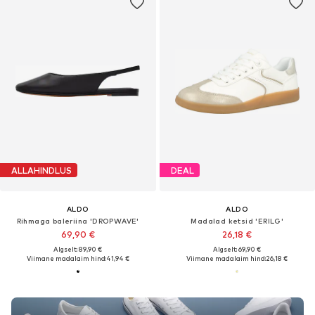
ALLAHINDLUS
DEAL
ALDO
ALDO
Rihmaga baleriina 'DROPWAVE'
Madalad ketsid 'ERILG'
69,90 €
26,18 €
Algselt: 89,90 €
Algselt: 69,90 €
Viimane madalaim hind:
41,94 €
Viimane madalaim hind:
26,18 €