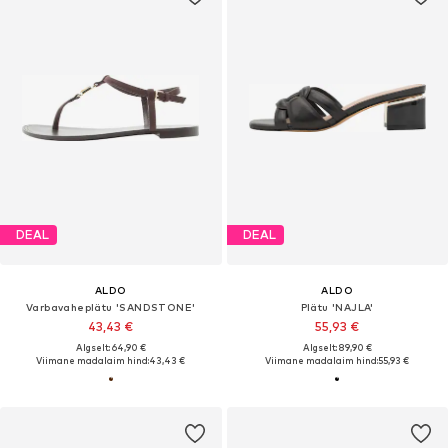
DEAL
DEAL
ALDO
ALDO
Varbavaheplätu 'SANDSTONE'
Plätu 'NAJLA'
43,43 €
55,93 €
Algselt: 64,90 €
Algselt: 89,90 €
Viimane madalaim hind:
43,43 €
Viimane madalaim hind:
55,93 €