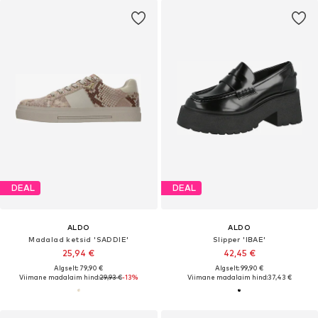
DEAL
DEAL
ALDO
ALDO
Madalad ketsid 'SADDIE'
Slipper 'IBAE'
25,94 €
42,45 €
Algselt: 79,90 €
Algselt: 99,90 €
Viimane madalaim hind:
29,93 €
-13%
Viimane madalaim hind:
37,43 €