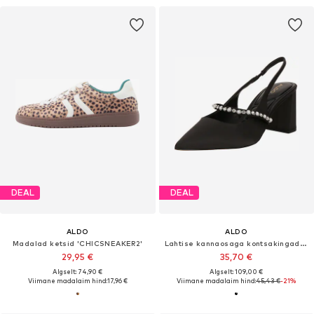
DEAL
DEAL
ALDO
ALDO
Madalad ketsid 'CHICSNEAKER2'
Lahtise kannaosaga kontsakingad 'VESTIA'
29,95 €
35,70 €
Algselt: 74,90 €
Algselt: 109,00 €
Viimane madalaim hind:
17,96 €
Viimane madalaim hind:
45,43 €
-21%