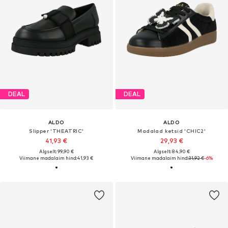
DEAL
DEAL
ALDO
ALDO
Slipper 'THEATRIC'
Madalad ketsid 'CHIC2'
41,93 €
29,93 €
Algselt: 99,90 €
Algselt: 84,90 €
Viimane madalaim hind:
41,93 €
Viimane madalaim hind:
31,92 €
-6%