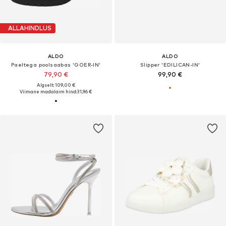
ALLAHINDLUS
ALDO
ALDO
Paeltega poolsaabas 'GOER-IN'
Slipper 'EDILICAN-IN'
79,90 €
99,90 €
Algselt: 109,00 €
Viimane madalaim hind:
31,96 €