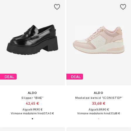
DEAL
DEAL
ALDO
ALDO
Slipper 'IBAE'
Madalad ketsid 'ICONISTEP'
42,45 €
33,68 €
Algselt: 99,90 €
Algselt: 89,90 €
Viimane madalaim hind:
37,43 €
Viimane madalaim hind:
33,68 €