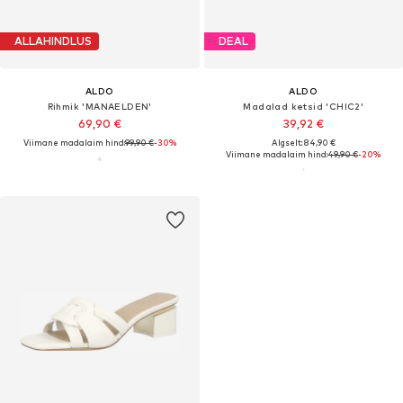
ALLAHINDLUS
DEAL
ALDO
ALDO
Rihmik 'MANAELDEN'
Madalad ketsid 'CHIC2'
69,90 €
39,92 €
Viimane madalaim hind:
99,90 €
-30%
Algselt: 84,90 €
Viimane madalaim hind:
49,90 €
-20%