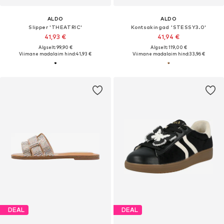
ALDO
ALDO
Slipper 'THEATRIC'
Kontsakingad 'STESSY3.0'
41,93 €
41,94 €
Algselt: 99,90 €
Algselt: 119,00 €
Viimane madalaim hind:
41,93 €
Viimane madalaim hind:
33,96 €
DEAL
DEAL