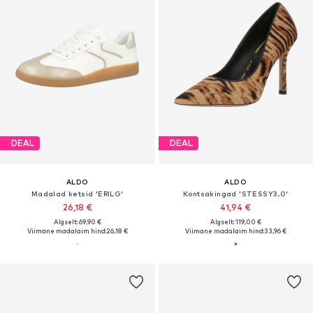
DEAL
DEAL
ALDO
ALDO
Madalad ketsid 'ERILG'
Kontsakingad 'STESSY3.0'
26,18 €
41,94 €
Algselt: 69,90 €
Algselt: 119,00 €
Viimane madalaim hind:
26,18 €
Viimane madalaim hind:
33,96 €