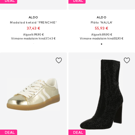
DEAL
DEAL
ALDO
ALDO
Madalad ketsid 'FRENCHIE'
Plätu 'NAJLA'
37,43 €
55,93 €
Algselt: 99,90 €
Algselt: 89,90 €
Viimane madalaim hind:
37,43 €
Viimane madalaim hind:
55,93 €
DEAL
DEAL