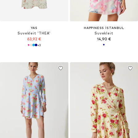
YAS
HAPPINESS İSTANBUL
Suvekleit 'THEA'
Suvekleit
63,92 €
14,90 €
+
3