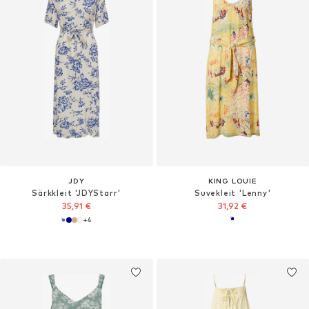
JDY
KING LOUIE
Särkkleit 'JDYStarr'
Suvekleit 'Lenny'
35,91 €
31,92 €
+
4