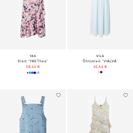
YAS
VILA
Kleit 'YASThea'
Õhtukleit 'VIALVA'
58,44 €
45,44 €
+
3