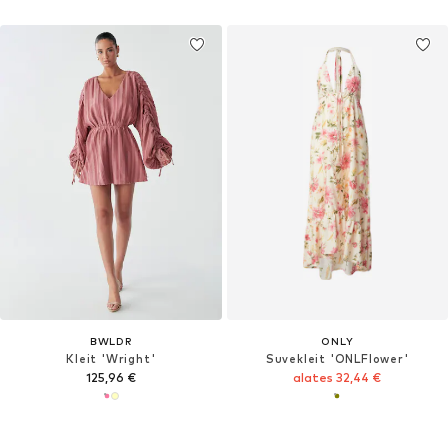
BWLDR
ONLY
Kleit 'Wright'
Suvekleit 'ONLFlower'
125,96 €
alates 32,44 €