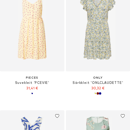
PIECES
ONLY
Suvekleit 'PCEVIE'
Särkkleit 'ONLCLAUDETTE'
31,41 €
30,32 €