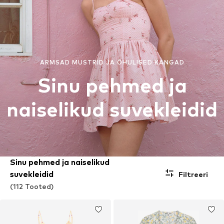
ARMSAD MUSTRID JA ÕHULISED KANGAD
Sinu pehmed ja
naiselikud suvekleidid
Sinu pehmed ja naiselikud
suvekleidid
Filtreeri
(112 Tooted)