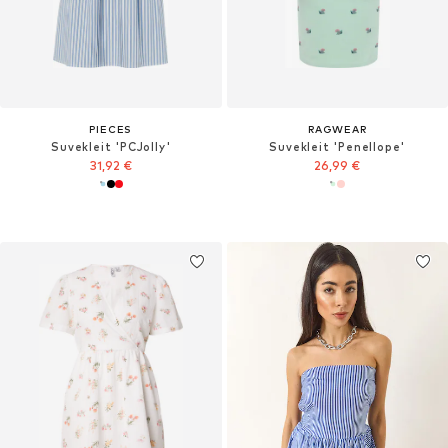
PIECES
RAGWEAR
Suvekleit 'PCJolly'
Suvekleit 'Penellope'
31,92 €
26,99 €