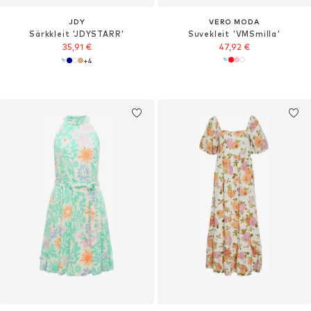
JDY
VERO MODA
Särkkleit 'JDYSTARR'
Suvekleit 'VMSmilla'
35,91 €
47,92 €
+
4