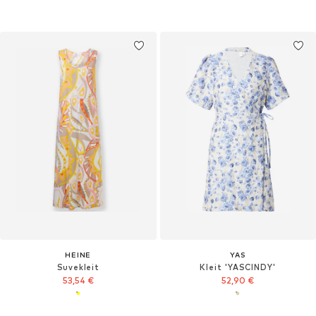
HEINE
YAS
Suvekleit
Kleit 'YASCINDY'
53,54 €
52,90 €