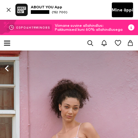
ABOUT YOU App
Mine äppi
(152 700)
Viimane suvine allahindlus:
03
P
04
H
19
MIN
07
S
Pakkumised kuni 60% allahindlusega