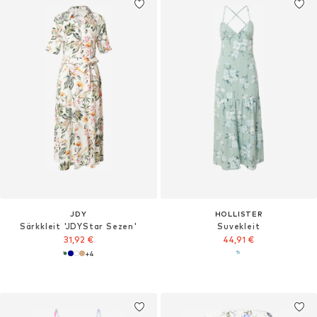
JDY
HOLLISTER
Särkkleit 'JDYStar Sezen'
Suvekleit
31,92 €
44,91 €
+
4