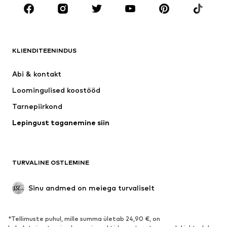
RIIDED
Uus
Trendikas
Särgid
Teksapüksid
KLIENDITEENINDUS
Joped
Dressid
Püksid
Pluusid
Abi & kontakt 
Pesu
Kampsunid ja kudumid
Loomingulised koostööd
Ülikonnad ja pintsakud
Mantlid
Tarnepiirkond
Ujumisriided
Suured suurused
Lepingust taganemine siin
Sündmused
Eksklusiivne
Taaskasutus
JALANÕUD
TURVALINE OSTLEMINE
Uus
Trendikas
Sinu andmed on meiega turvaliselt
Saapad
Vabaaja jalanõud
Poolsaapad
Spordijalatsid
*Tellimuste puhul, mille summa ületab 24,90 €, on
Lahtised jalatsid
Eksklusiivne