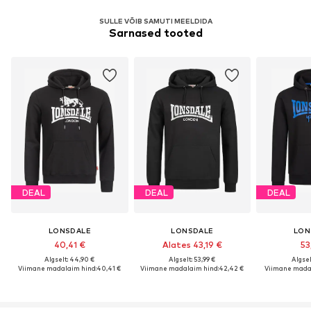
SULLE VÕIB SAMUTI MEELDIDA
Sarnased tooted
DEAL
DEAL
DEAL
LONSDALE
LONSDALE
LON
40,41 €
Alates 43,19 €
53
Algselt: 44,90 €
Algselt: 53,99 €
Algsel
Viimane madalaim hind:
40,41 €
Viimane madalaim hind:
42,42 €
Viimane madal