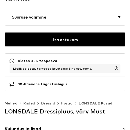
Suuruse valimine
Lisa ostukorvi
Alates 3 - 5 tööpäeva
Lõplik eeldatav tarneaeg kuvatakse Sinu ostukorvis.
30-Päevane tagastusõigus
Mehed
Riided
Dressid
Pusad
LONSDALE Pusad
LONSDALE Dressipluus, värv Must
Kujundus ja lisad