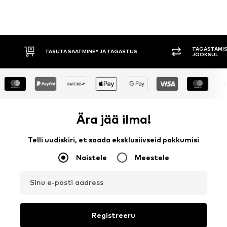
TAGASTAMISE ÕIGUS 30 PÄEVA
TASUMIN
JOOKSUL
Ära jää ilma!
Telli uudiskiri, et saada eksklusiivseid pakkumisi
Naistele
Meestele
Sinu e-posti aadress
Registreeru