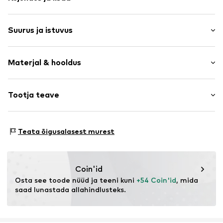
Trükitud logo
Suurus ja istuvus
Puuvill
Kapuutsiga
Varruka pikkus: Pikad varrukad
Tepitud ääris
Materjal & hooldus
Istuvus: Normaalne tegumood
Trükipilt
Suuruste tabel
Toote nr.
LSD0585001000001
Pealmine materjal: 20% Polüester - PES, 80% Puuvill
Tootja teave
Punch GmbH
Im Taubental 15a
Teata õigusalasest murest
41468 Neuss
DE
https://punch-gmbh.de/
Coin'id
Osta see toode nüüd ja teeni kuni 
+54 Coin'id
, mida 
saad lunastada allahindlusteks.