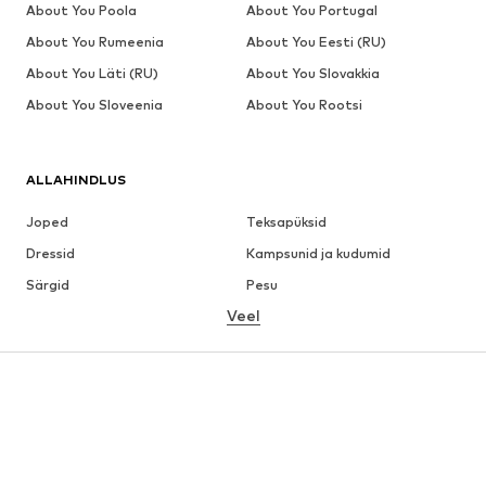
About You Poola
About You Portugal
About You Rumeenia
About You Eesti (RU)
About You Läti (RU)
About You Slovakkia
About You Sloveenia
About You Rootsi
ALLAHINDLUS
Joped
Teksapüksid
Dressid
Kampsunid ja kudumid
Särgid
Pesu
Veel
Püksid
Pluusid
Mantlid
Ülikonnad ja pintsakud
Ujumisriided
Suured suurused
Jalanõud
Sport
Aksessuaarid
Premium