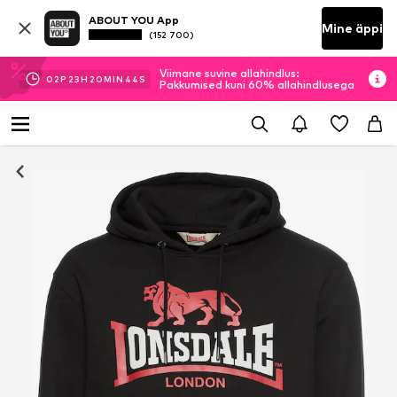
ABOUT YOU App
Mine äppi
(152 700)
Viimane suvine allahindlus:
02
P
23
H
20
MIN
43
S
Pakkumised kuni 60% allahindlusega