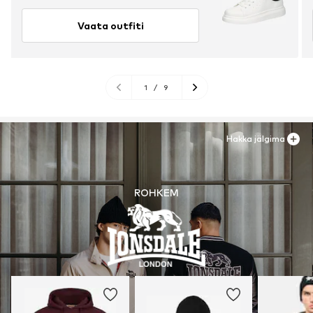
Vaata outfiti
1
/
9
Hakka jälgima
ROHKEM