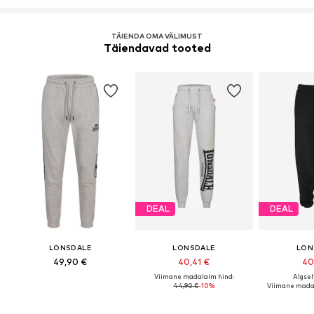
TÄIENDA OMA VÄLIMUST
Täiendavad tooted
DEAL
DEAL
LONSDALE
LONSDALE
LON
49,90 €
40,41 €
40
Viimane madalaim hind:
Algsel
44,90 €
-10%
Viimane madal