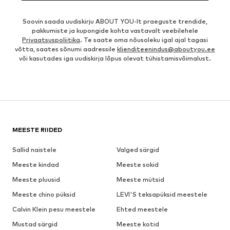
Soovin saada uudiskirju ABOUT YOU-lt praeguste trendide,
pakkumiste ja kupongide kohta vastavalt veebilehele
Privaatsuspoliitika
. Te saate oma nõusoleku igal ajal tagasi
võtta, saates sõnumi aadressile
klienditeenindus@aboutyou.ee
või kasutades iga uudiskirja lõpus olevat tühistamisvõimalust.
MEESTE RIIDED
Sallid naistele
Valged särgid
Meeste kindad
Meeste sokid
Meeste pluusid
Meeste mütsid
Meeste chino püksid
LEVI'S teksapüksid meestele
Calvin Klein pesu meestele
Ehted meestele
Mustad särgid
Meeste kotid