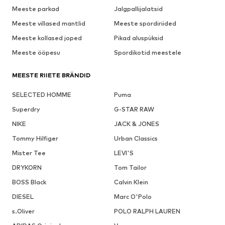
Meeste parkad
Jalgpallijalatsid
Meeste villased mantlid
Meeste spordiriided
Meeste kollased joped
Pikad aluspüksid
Meeste ööpesu
Spordikotid meestele
MEESTE RIIETE BRÄNDID
SELECTED HOMME
Puma
Superdry
G-STAR RAW
NIKE
JACK & JONES
Tommy Hilfiger
Urban Classics
Mister Tee
LEVI'S
DRYKORN
Tom Tailor
BOSS Black
Calvin Klein
DIESEL
Marc O'Polo
s.Oliver
POLO RALPH LAUREN