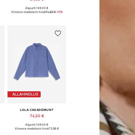
Algselt: 149,00 €
urused: S, M, L, XL
Saadaolevad suurused: XS, S, XL
Viimane madalaim hind:
74,50 €
-10%
Lisa ostukorvi
ALLAHINDLUS
LOLA CASADEMUNT
74,50 €
Algselt: 149,00 €
urused: S, M, L, XL
Saadaolevad suurused: XS, S, M
Viimane madalaim hind:
73,58 €
Lisa ostukorvi