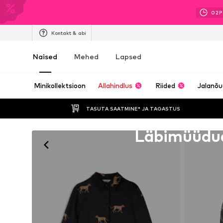
02
P
Kontakt & abi
Naised
Mehed
Lapsed
Minikollektsioon
Allahindlus
Riided
Jalanõ
TASUTA SAATMINE* JA TAGASTUS 
Kahjuks välja müüdud
Läbimüüdu