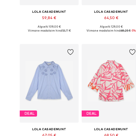
LOLA CASADEMUNT
LOLA CASADEMUNT
59,84 €
64,50 €
Algselt: 109,00 €
Algselt: 129,00 €
Saadaolevad suurused: XS, S, M, L, XL
Saadaole
Viimane madalaim hind:
56,11 €
Viimane madalaim hind:
68,25 €
-5%
Lisa ostukorvi
Lisa ostukorvi
DEAL
DEAL
LOLA CASADEMUNT
LOLA CASADEMUNT
67,05 €
68,50 €