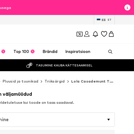
lusega
EE
ET
Top 100
Brändid
Inspiratsioon
TASUMINE KAUBA KÄTTESAAMISEL
Pluusid ja tuunikad
Triiksärgid
Lola Casademunt Triiksärgid
n väljamüüdud
detuletuse kui toode on taas saadaval.
mine