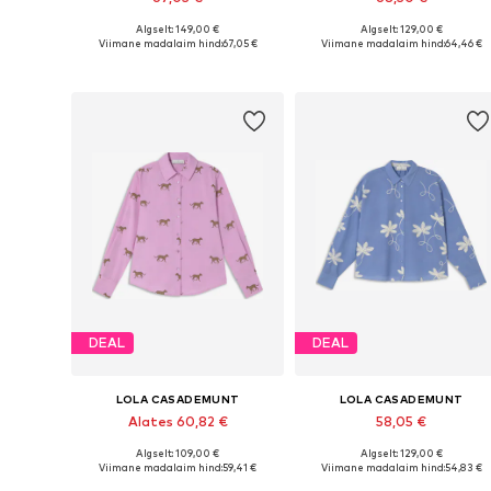
Algselt: 149,00 €
Algselt: 129,00 €
Saadaolevad suurused: XS, S, M, L, XL
Saadaolevad su
Viimane madalaim hind:
67,05 €
Viimane madalaim hind:
64,46 €
Lisa ostukorvi
Lisa ostukorvi
DEAL
DEAL
LOLA CASADEMUNT
LOLA CASADEMUNT
Alates 60,82 €
58,05 €
Algselt: 109,00 €
Algselt: 129,00 €
Saadaolevad suurused: L, XL, XXL
Saadaolevad su
Viimane madalaim hind:
59,41 €
Viimane madalaim hind:
54,83 €
Lisa ostukorvi
Lisa ostukorvi