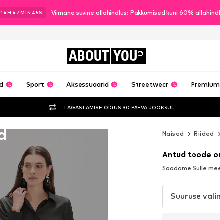
Viimane suvine allahindlus: Pakkumised kuni 60% allahind
14
H
47
MIN
43
S
ABOUT
YOU
ud
Sport
Aksessuaarid
Streetwear
Premium
TAGASTAMISE ÕIGUS 30 PÄEVA JOOKSUL
d
Naised
Riided
Antud toode o
Saadame Sulle meel
Suuruse vali