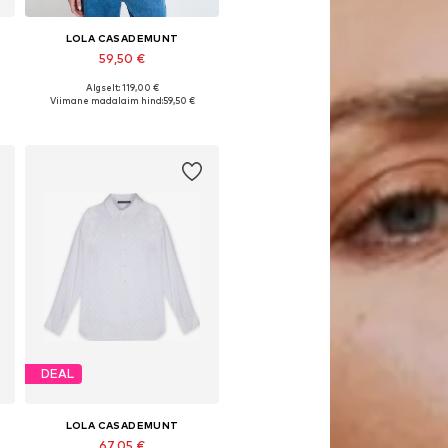
LOLA CASADEMUNT
59,50 €
Algselt: 119,00 €
vad suurused: XS, S, M, L, XL
Saadaolevad suurused: XS, S, M, L
Viimane madalaim hind:
59,50 €
Lisa ostukorvi
DEAL
LOLA CASADEMUNT
67,05 €