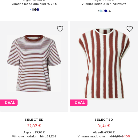
Viimane madalaim hind:
76,42 €
Viimane madalaim hind:
39,92 €
+
4
DEAL
DEAL
SELECTED
SELECTED
22,87 €
31,41 €
Algselt: 29,90 €
Algselt: 49,90 €
Viimane madalaim hind:
21,52 €
Viimane madalaim hind:
34,90 €
-10%