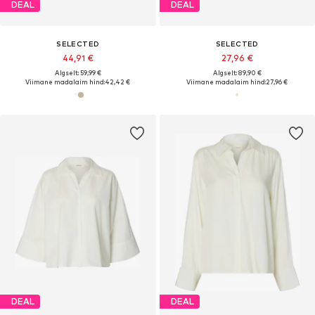
DEAL
DEAL
SELECTED
SELECTED
44,91 €
27,96 €
Algselt: 59,99 €
Algselt: 89,90 €
Viimane madalaim hind:
42,42 €
Viimane madalaim hind:
27,96 €
DEAL
DEAL