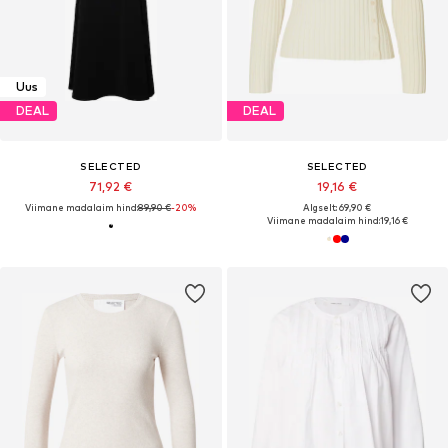
Uus
DEAL
DEAL
SELECTED
SELECTED
71,92 €
19,16 €
Viimane madalaim hind:
89,90 €
-20%
Algselt: 69,90 €
Viimane madalaim hind:
19,16 €