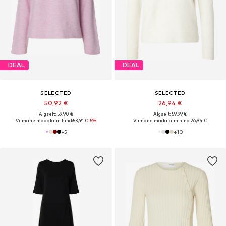
DEAL
DEAL
SELECTED
SELECTED
50,92 €
26,94 €
Algselt: 59,90 €
Algselt: 59,99 €
Viimane madalaim hind:
53,91 €
-5%
Viimane madalaim hind:
26,94 €
+
5
+
10