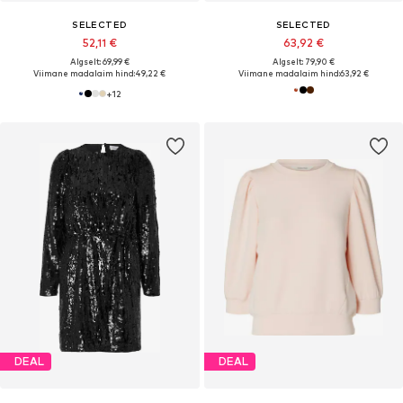
SELECTED
SELECTED
52,11 €
63,92 €
Algselt: 69,99 €
Algselt: 79,90 €
Viimane madalaim hind:
49,22 €
Viimane madalaim hind:
63,92 €
+
12
DEAL
DEAL