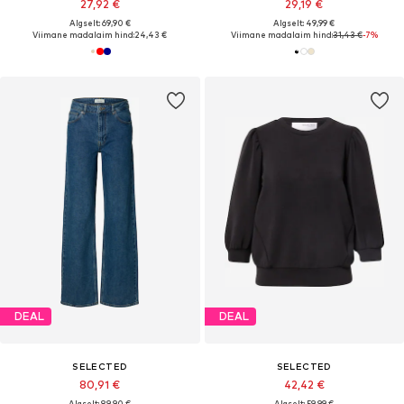
27,92 €
29,19 €
Algselt: 69,90 €
Algselt: 49,99 €
Viimane madalaim hind:
24,43 €
Viimane madalaim hind:
31,43 €
-7%
DEAL
DEAL
SELECTED
SELECTED
80,91 €
42,42 €
Algselt: 89,90 €
Algselt: 59,99 €