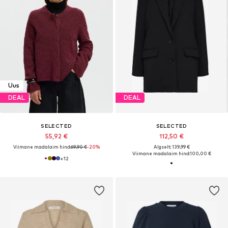
Uus
DEAL
DEAL
SELECTED
SELECTED
55,92 €
112,50 €
Viimane madalaim hind:
69,90 €
-20%
Algselt: 139,99 €
Viimane madalaim hind:
100,00 €
+
12