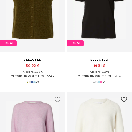
DEAL
DEAL
SELECTED
SELECTED
50,92 €
14,31 €
Algselt: 59,90 €
Algselt: 19,99 €
Viimane madalaim hind:
47,92 €
Viimane madalaim hind:
14,31 €
+
3
+
2