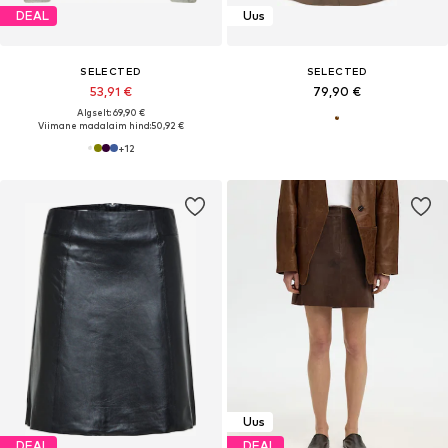
DEAL
Uus
SELECTED
SELECTED
53,91 €
79,90 €
Algselt: 69,90 €
Viimane madalaim hind:
50,92 €
+
12
Uus
DEAL
DEAL