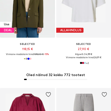
Uus
DEAL
ALLAHINDLUS
SELECTED
SELECTED
118,15 €
27,90 €
Viimane madalaim hind:
139,00 €
-15%
Algselt: 34,99 €
Viimane madalaim hind:
26,91 €
+
2
Oled näinud 32 kokku 772 tootest