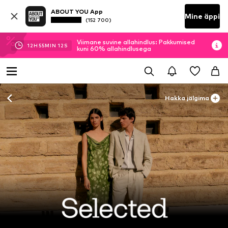
ABOUT YOU App
Mine äppi
(152 700)
Viimane suvine allahindlus: Pakkumised
12
H
55
MIN
10
S
kuni 60% allahindlusega
Hakka jälgima