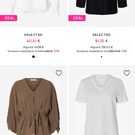
DEAL
DEAL
SELECTED
SELECTED
40,41 €
81,25 €
Algselt: 49,99 €
Algselt: 159,00 €
Viimane madalaim hind:
44,90 €
-10%
Viimane madalaim hind:
93,75 €
-13%