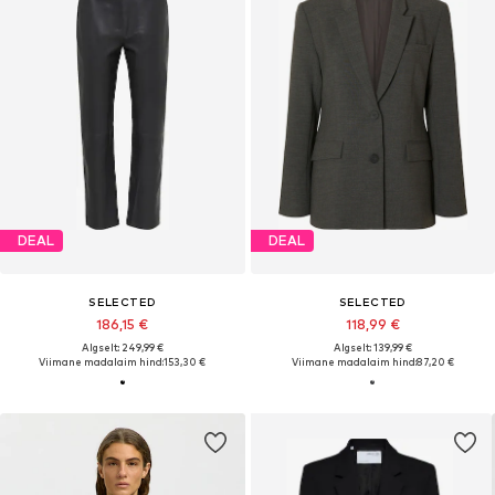
DEAL
DEAL
SELECTED
SELECTED
186,15 €
118,99 €
Algselt: 249,99 €
Algselt: 139,99 €
Viimane madalaim hind:
153,30 €
Viimane madalaim hind:
87,20 €