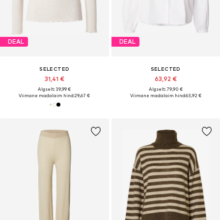
DEAL
DEAL
SELECTED
SELECTED
31,41 €
63,92 €
Algselt: 39,99 €
Algselt: 79,90 €
Viimane madalaim hind:
29,67 €
Viimane madalaim hind:
63,92 €