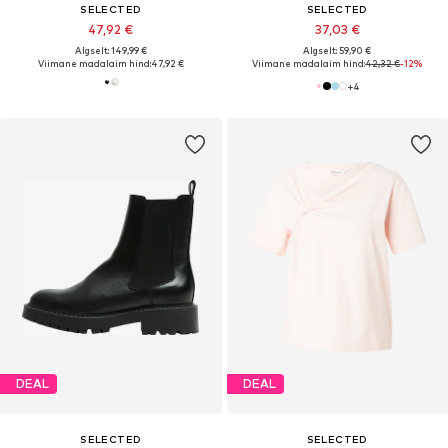
SELECTED
SELECTED
47,92 €
37,03 €
Algselt: 149,99 €
Algselt: 59,90 €
Viimane madalaim hind:
47,92 €
Viimane madalaim hind:
42,32 €
-12%
+
4
DEAL
DEAL
SELECTED
SELECTED