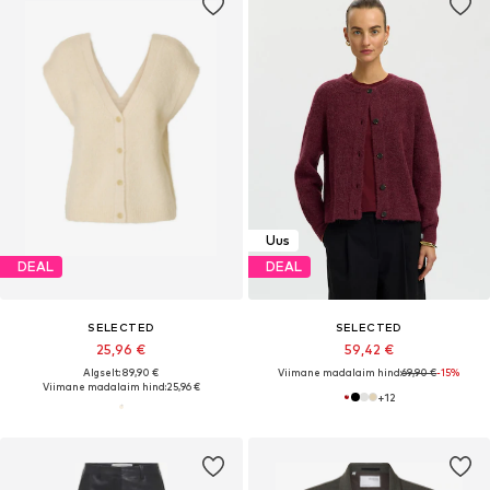
Uus
DEAL
DEAL
SELECTED
SELECTED
25,96 €
59,42 €
Algselt: 89,90 €
Viimane madalaim hind:
69,90 €
-15%
Viimane madalaim hind:
25,96 €
+
12