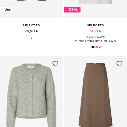
Uus
DEAL
SELECTED
SELECTED
79,90 €
14,31 €
Algselt: 19,99 €
Viimane madalaim hind:
13,52 €
+
2