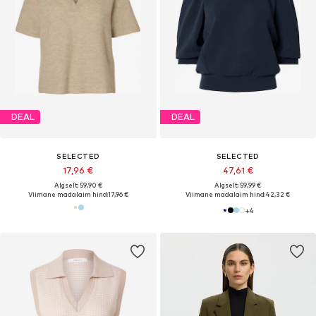
DEAL
DEAL
SELECTED
SELECTED
17,96 €
47,61 €
Algselt: 59,90 €
Algselt: 59,99 €
Viimane madalaim hind:
17,96 €
Viimane madalaim hind:
42,32 €
+
4