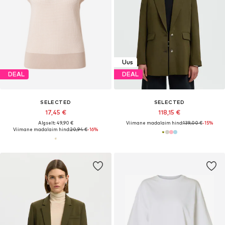
Uus
DEAL
DEAL
SELECTED
SELECTED
17,45 €
118,15 €
Algselt: 49,90 €
Viimane madalaim hind:
139,00 €
-15%
Viimane madalaim hind:
20,94 €
-16%