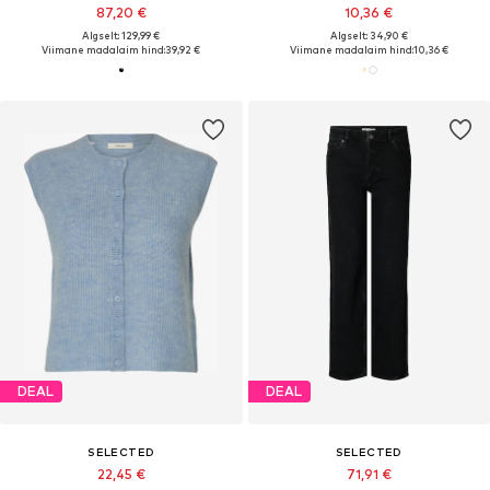
87,20 €
10,36 €
Algselt: 129,99 €
Algselt: 34,90 €
Viimane madalaim hind:
39,92 €
Viimane madalaim hind:
10,36 €
DEAL
DEAL
SELECTED
SELECTED
22,45 €
71,91 €