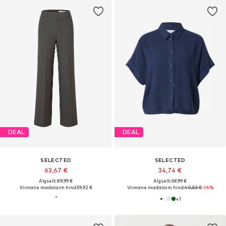
DEAL
DEAL
SELECTED
SELECTED
63,67 €
34,74 €
Algselt: 89,99 €
Algselt: 69,99 €
Viimane madalaim hind:
59,92 €
Viimane madalaim hind:
40,53 €
-14%
+
1