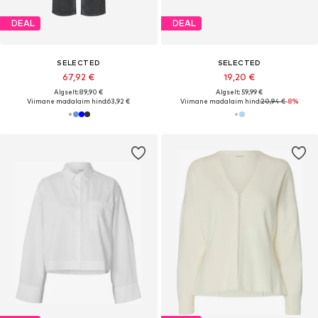
DEAL
DEAL
SELECTED
SELECTED
67,92 €
19,20 €
Algselt: 89,90 €
Algselt: 59,99 €
Viimane madalaim hind:
63,92 €
Viimane madalaim hind:
20,94 €
-8%