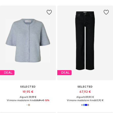
DEAL
DEAL
SELECTED
SELECTED
19,95 €
67,92 €
Algselt: 59,99 €
Algselt: 89,90 €
Viimane madalaim hind:
23,94 €
-16%
Viimane madalaim hind:
63,92 €