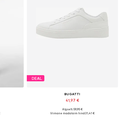
DEAL
BUGATTI
41,97 €
Algselt: 59,95 €
es
Saadaolevad suurused: 44
€
Viimane madalaim hind:
31,41 €
Lisa ostukorvi