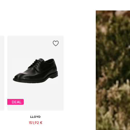
DEAL
LLOYD
151,92 €