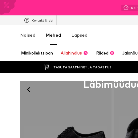
01
P
Kontakt & abi
Naised
Mehed
Lapsed
Minikollektsioon
Allahindlus
Riided
Jalanõ
TASUTA SAATMINE* JA TAGASTUS 
Kahjuks välja müüdud
Läbimüüdu