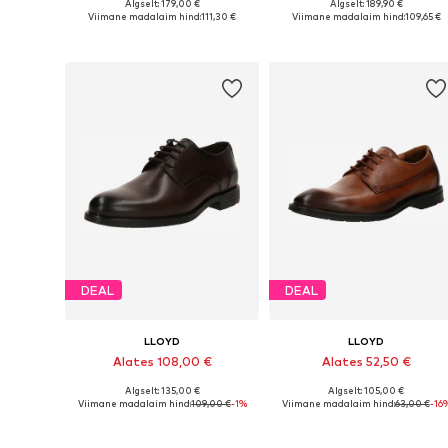
Algselt: 179,00 €
Algselt: 189,90 €
Saadaval erinevates suurustes
Saadaval erinevates suurustes
Viimane madalaim hind:
111,30 €
Viimane madalaim hind:
109,65 €
Lisa ostukorvi
Lisa ostukorvi
DEAL
DEAL
LLOYD
LLOYD
Alates 108,00 €
Alates 52,50 €
Algselt: 135,00 €
Algselt: 105,00 €
Saadaval erinevates suurustes
Saadaval erinevates suurustes
Viimane madalaim hind:
109,00 €
-1%
Viimane madalaim hind:
63,00 €
-16
Lisa ostukorvi
Lisa ostukorvi