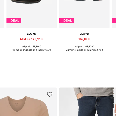
DEAL
DEAL
LLOYD
LLOYD
Alates 143,91 €
116,10 €
Algselt: 159,90 €
Algselt: 169,90 €
Saadaval erinevates suurustes
Saadaval erinevates suurustes
Viimane madalaim hind:
109,65 €
Viimane madalaim hind:
93,75 €
Lisa ostukorvi
Lisa ostukorvi