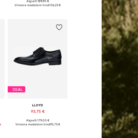
Algselt: 189,90 €
Saadaval erinevates suurustes
Viimane madalaim hind:
106,25 €
Lisa ostukorvi
DEAL
LLOYD
93,75 €
Algselt: 179,00 €
Saadaval erinevates suurustes
%
Viimane madalaim hind:
93,75 €
Lisa ostukorvi