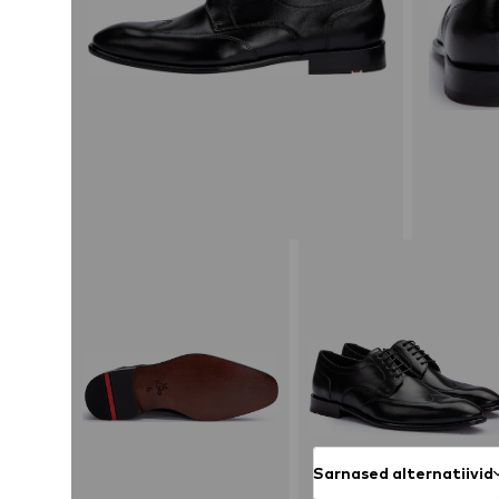
Sarnased alternatiivid