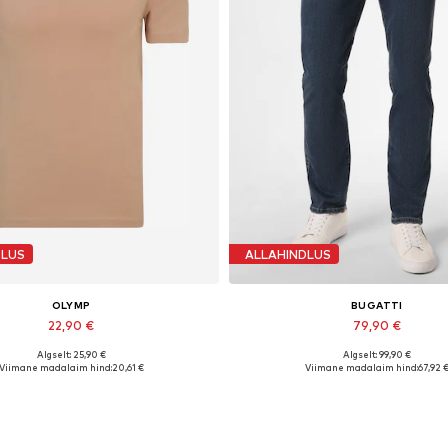
DLUS
ALLAHINDLUS
OLYMP
BUGATTI
22,90 €
79,90 €
Algselt: 25,90 €
Algselt: 99,90 €
aolevad suurused: S, M, XL, XXL
Saadaval erinevates suurust
Viimane madalaim hind:
20,61 €
Viimane madalaim hind:
67,92 
Lisa ostukorvi
Lisa ostukorvi