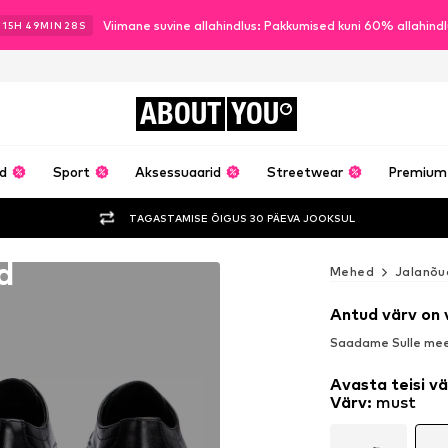
Viimane suvine allahindlus: Pakkumised kuni 60% allahind
15
H
49
MIN
26
S
ABOUT
YOU
ud
Sport
Aksessuaarid
Streetwear
Premium
TAGASTAMISE ÕIGUS 30 PÄEVA JOOKSUL
d
Mehed
Jalanõu
Antud värv on
Saadame Sulle meel
Avasta teisi v
Värv
:
must