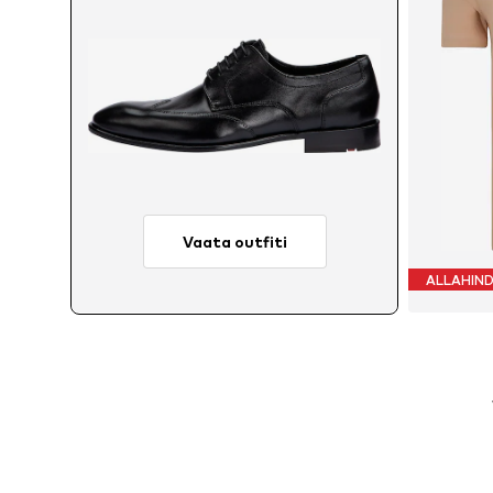
Vaata outfiti
ALLAHIN
Saad