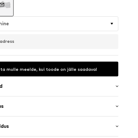
mine
aadress
ta mulle meelde, kui toode on jälle saadaval
ad
us
uurus 6)
öörimine
ldus