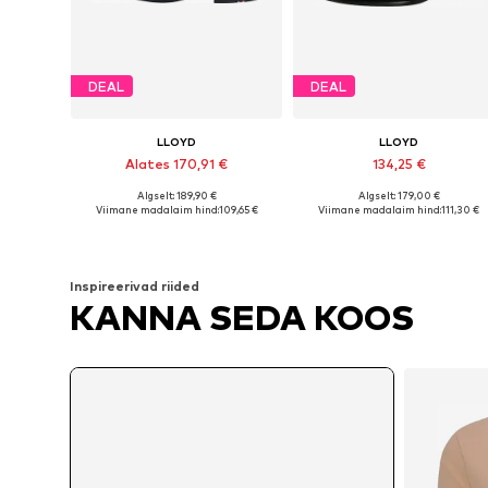
DEAL
DEAL
LLOYD
LLOYD
Alates 170,91 €
134,25 €
+
1
Algselt: 189,90 €
Algselt: 179,00 €
Saadaval erinevates suurustes
Saadaval erinevates suurustes
Viimane madalaim hind:
109,65 €
Viimane madalaim hind:
111,30 €
Lisa ostukorvi
Lisa ostukorvi
Inspireerivad riided
KANNA SEDA KOOS