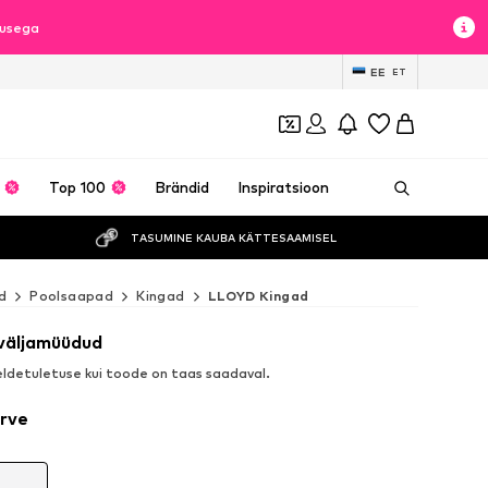
lusega
EE
ET
Top 100
Brändid
Inspiratsioon
TASUMINE KAUBA KÄTTESAAMISEL
d
Poolsaapad
Kingad
LLOYD Kingad
 väljamüüdud
detuletuse kui toode on taas saadaval.
ärve