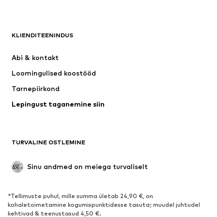
RIIDED
KLIENDITEENINDUS
Uus
Trendikas
Kleidid
Teksapüksid
Abi & kontakt 
Särgid ja topid
Püksid
Loomingulised koostööd
Joped
Kampsunid ja kudumid
Tarnepiirkond
Pesu
Pluusid ja tuunikad
Lepingust taganemine siin
Mantlid
Seelikud
Ujumisriided
Dressipluusid
Pintsakud
Pükskostüümid
TURVALINE OSTLEMINE
Suured suurused
Tulevasele emale
Sündmused
Eksklusiivne
Sinu andmed on meiega turvaliselt
Taaskasutus
*Tellimuste puhul, mille summa ületab 24,90 €, on
JALANÕUD
kohaletoimetamine kogumispunktidesse tasuta; muudel juhtudel
kehtivad & teenustasud 4,50 €.