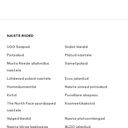
NAISTE RIIDED
UGG Saapad
Siidist kleidid
Pintsakud
Plätud naistele
Musta Reede allahindlus
Sametpüksid
naistele
Lühikesed püksid naistele
Ecco jalanõud
Hommikumantlid
Naiste sinised pintsakud
Kotid
Puuvillane aluspesu
The North Face spordijoped
Kosmeetikakotid
naistele
Valged kleidid
Naiste platvormkingad
Naiste kõrge kaelusega
ALDO jalanõud