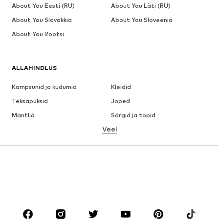
About You Eesti (RU)
About You Läti (RU)
About You Slovakkia
About You Sloveenia
About You Rootsi
ALLAHINDLUS
Kampsunid ja kudumid
Kleidid
Teksapüksid
Joped
Mantlid
Särgid ja topid
Veel
Püksid
Pesu
Seelikud
Pluusid ja tuunikad
Dressipluusid
Pintsakud
Ujumisriided
Pükskostüümid
Suured suurused
Tulevasele emale
Jalanõud
Sport
Aksessuaarid
Premium