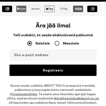
Ära jää ilma!
Telli uudiskiri, et saada eksklusiivseid pakkumisi
Naistele
Meestele
Sinu e-posti aadress
Registreeru
Soovin saada uudiskirju ABOUT YOU-lt praeguste trendide,
pakkumiste ja kupongide kohta vastavalt veebilehele
Privaatsuspoliitika
. Te saate oma nõusoleku igal ajal tagasi
võtta, saates sõnumi aadressile
klienditeenindus@aboutyou.ee
või kasutades iga uudiskirja lõpus olevat tühistamisvõimalust.