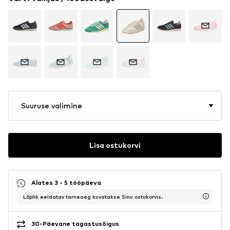
Suuruse valimine
Lisa ostukorvi
Alates 3 - 5 tööpäeva
Lõplik eeldatav tarneaeg kuvatakse Sinu ostukorvis.
30-Päevane tagastusõigus