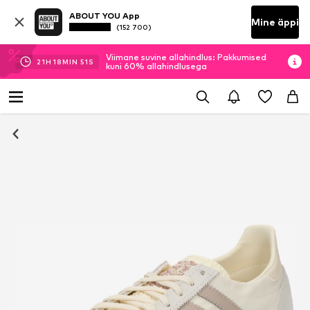
ABOUT YOU App
Mine äppi
(152 700)
Viimane suvine allahindlus: Pakkumised
21
H
18
MIN
50
S
kuni 60% allahindlusega