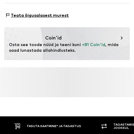
Päritoluriik: Kambodža
NL
Toote nr.
Ado9cpr007000001
www.adidas.com
Ketsi stiil: Argine
Teata õigusalasest murest
Coin'id
Osta see toode nüüd ja teeni kuni 
+81 Coin'id
, mida 
saad lunastada allahindlusteks.
TAGASTAMIS
TASUTA SAATMINE* JA TAGASTUS
JOOKSUL