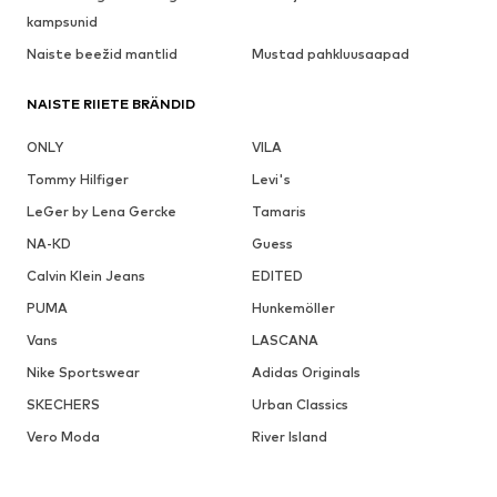
kampsunid
Naiste beežid mantlid
Mustad pahkluusaapad
NAISTE RIIETE BRÄNDID
ONLY
VILA
Tommy Hilfiger
Levi's
LeGer by Lena Gercke
Tamaris
NA-KD
Guess
Calvin Klein Jeans
EDITED
PUMA
Hunkemöller
Vans
LASCANA
Nike Sportswear
Adidas Originals
SKECHERS
Urban Classics
Vero Moda
River Island