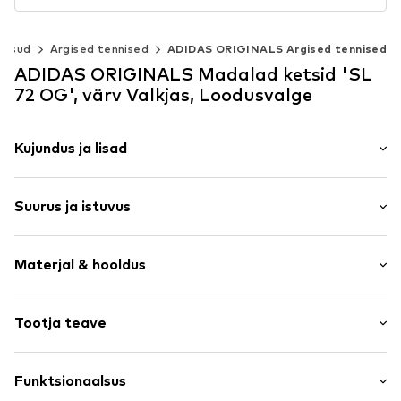
ossud
Argised tennised
ADIDAS ORIGINALS Argised tennised
ADIDAS ORIGINALS Madalad ketsid 'SL
72 OG', värv Valkjas, Loodusvalge
Kujundus ja lisad
Trükitud logo
Suurus ja istuvus
Nahk
Ümar nina
Kontsa kõrgus: Madal konts (0–3 cm)
7-auguline nöörimine
Materjal & hooldus
Tugevdatud kand
Suuruste tabel
Materjalisegu
Pealmine materjal: Nahk, Tekstiil
Tootja teave
Etiketi jäljend
Vooder ja sisetald: Sünteetilised kiud, Tekstiil
Elastne välistald
adidas BV (Amsterdam)
Välistald: Kummi
Veluurnahk
Hoogoorddreef 9-A
Funktsionaalsus
Sisaldab loomset päritolu mittetekstiilseid osi: jah
Nöörkinnitus
1101 BA Amsterdam