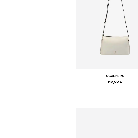
SCALPERS
119,99 €
Saadaolevad suurused: One S
Lisa ostukorvi