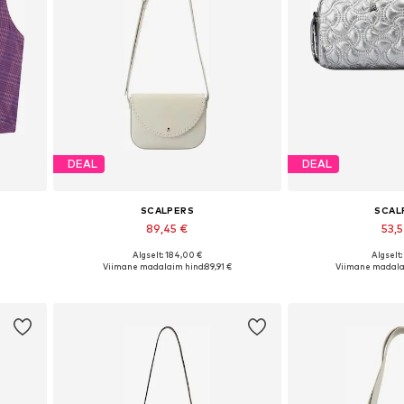
DEAL
DEAL
SCALPERS
SCAL
89,45 €
53,
Algselt: 184,00 €
Algselt:
8, 40
Saadaolevad suurused: One Size
Saadaolevad suu
Viimane madalaim hind:
89,91 €
Viimane madala
Lisa ostukorvi
Lisa os