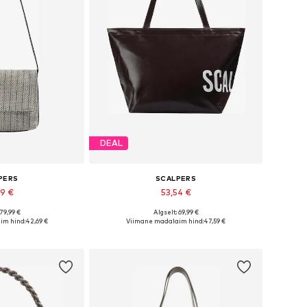
DEAL
PERS
SCALPERS
89 €
53,54 €
 79,99 €
Algselt: 69,99 €
rused: One Size
Saadaolevad suurused: One Size
im hind:
42,69 €
Viimane madalaim hind:
47,59 €
tukorvi
Lisa ostukorvi