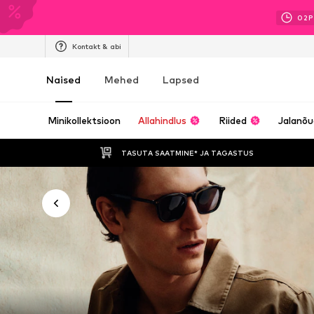
02
P
Kontakt & abi
Naised
Mehed
Lapsed
Minikollektsioon
Allahindlus
Riided
Jalanõ
TASUTA SAATMINE* JA TAGASTUS 