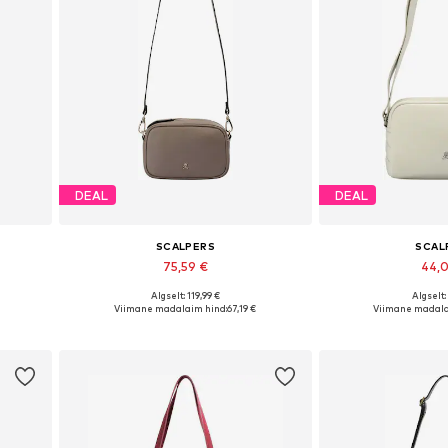
DEAL
DEAL
SCALPERS
SCAL
75,59 €
44,
Algselt: 119,99 €
Algselt:
ize
Saadaolevad suurused: One Size
Saadaolevad suu
Viimane madalaim hind:
67,19 €
Viimane madala
Lisa ostukorvi
Lisa os