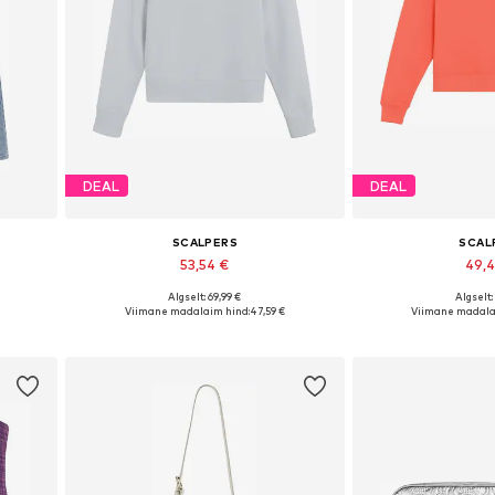
DEAL
DEAL
SCALPERS
SCAL
53,54 €
49,
Algselt: 69,99 €
Algselt:
Saadaolevad suurused: 24-25, 28-29, 32-33, 34-35
Saadaolevad suurused: XS, S, M, L, XL
Saadaolevad suuruse
Viimane madalaim hind:
47,59 €
Viimane madala
Lisa ostukorvi
Lisa os