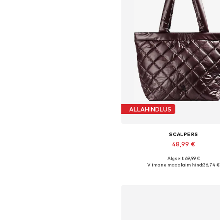
ALLAHINDLUS
SCALPERS
48,99 €
Algselt: 69,99 €
Saadaolevad suurused: One S
Viimane madalaim hind:
36,74 €
Lisa ostukorvi