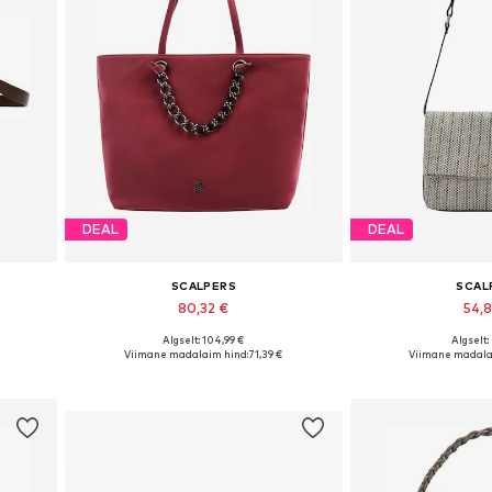
DEAL
DEAL
SCALPERS
SCAL
80,32 €
54,
Algselt: 104,99 €
Algselt:
ize
Saadaolevad suurused: One Size
Saadaolevad suu
Viimane madalaim hind:
71,39 €
Viimane madala
Lisa ostukorvi
Lisa os