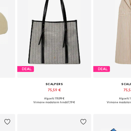
DEAL
DEAL
SCALPERS
SCAL
75,59 €
75,
Algselt: 119,99 €
Algselt: 
0
Saadaolevad suurused: One Size
Saadaolevad suuru
Viimane madalaim hind:
67,19 €
Viimane madalaim
Lisa ostukorvi
Lisa os