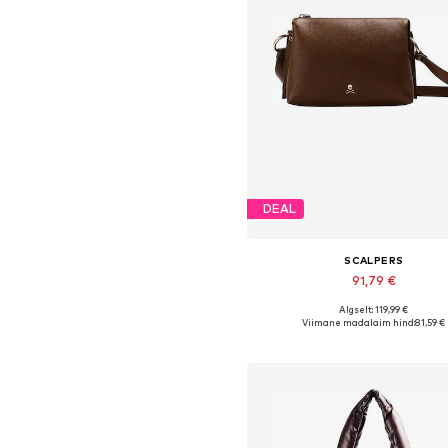
DEAL
SCALPERS
91,79 €
Algselt: 119,99 €
Saadaolevad suurused: One S
Viimane madalaim hind:
81,59 €
Lisa ostukorvi