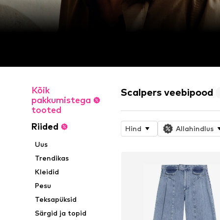
Kõik
Scalpers veebipood
pakkumistega
tooted
Riided
Hind
Allahindlus
Uus
Trendikas
Kleidid
Pesu
Teksapüksid
Särgid ja topid