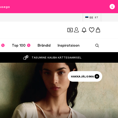
lusega
EE
ET
Top 100
Brändid
Inspiratsioon
TASUMINE KAUBA KÄTTESAAMISEL
HAKKA JÄLGIMA