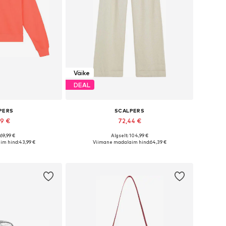
Väike
DEAL
PERS
SCALPERS
49 €
72,44 €
 69,99 €
Algselt: 104,99 €
d: XS, S, M, L, XL
Saadaolevad suurused: 36, 38, 40, 42
im hind:
43,99 €
Viimane madalaim hind:
64,39 €
tukorvi
Lisa ostukorvi