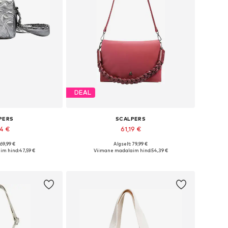
DEAL
PERS
SCALPERS
54 €
61,19 €
 69,99 €
Algselt: 79,99 €
rused: One Size
Saadaolevad suurused: One Size
im hind:
47,59 €
Viimane madalaim hind:
54,39 €
tukorvi
Lisa ostukorvi