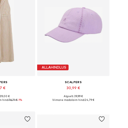
ALLAHINDLUS
PERS
SCALPERS
57 €
30,99 €
139,00 €
Algselt: 39,99 €
sed: XS, S, M, XL
Saadaolevad suurused: 55-60
 hind:
76,71 €
-1%
Viimane madalaim hind:
24,79 €
tukorvi
Lisa ostukorvi