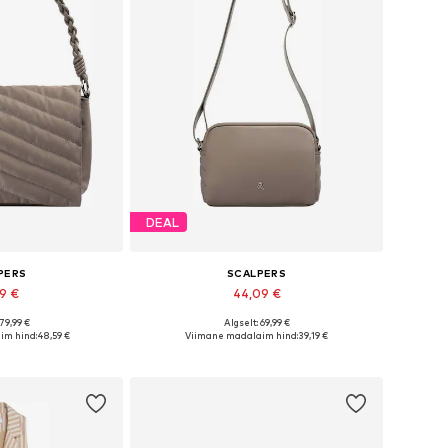
DEAL
PERS
SCALPERS
99 €
44,09 €
 79,99 €
Algselt: 69,99 €
rused: One Size
Saadaolevad suurused: One Size
im hind:
48,59 €
Viimane madalaim hind:
39,19 €
tukorvi
Lisa ostukorvi