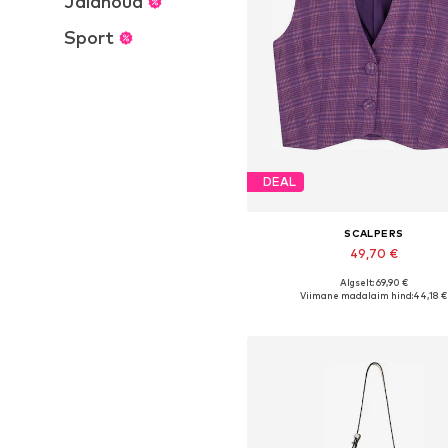
Jalanõud
Sport
DEAL
SCALPERS
49,70 €
Algselt: 69,90 €
Saadaolevad suurused: 34, 36, 3
Viimane madalaim hind:
44,18 €
Lisa ostukorvi