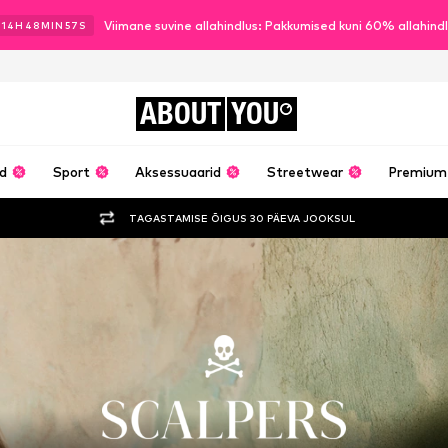
Viimane suvine allahindlus: Pakkumised kuni 60% allahind
14
H
48
MIN
55
S
ABOUT
YOU
ud
Sport
Aksessuaarid
Streetwear
Premium
TAGASTAMISE ÕIGUS 30 PÄEVA JOOKSUL