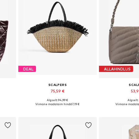
DEAL
ALLAHINDLUS
SCALPERS
SCAL
75,59 €
53,
Algselt: 94,99 €
Algselt:
ize
Saadaolevad suurused: One Size
Saadaolevad suu
Viimane madalaim hind:
67,19 €
Viimane madala
Lisa ostukorvi
Lisa os