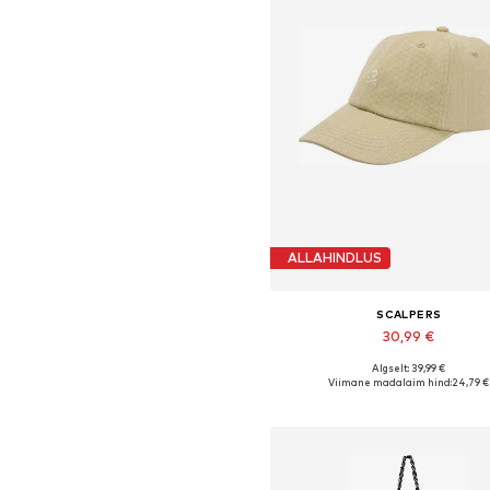
ALLAHINDLUS
SCALPERS
30,99 €
Algselt: 39,99 €
Saadaolevad suurused: 55-6
Viimane madalaim hind:
24,79 €
Lisa ostukorvi