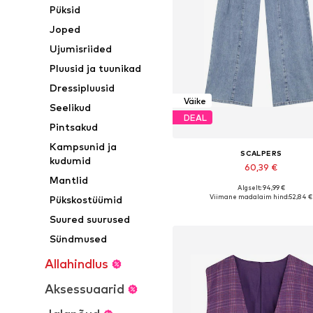
Püksid
Joped
Ujumisriided
Pluusid ja tuunikad
Dressipluusid
Väike
Seelikud
DEAL
Pintsakud
Kampsunid ja
SCALPERS
kudumid
60,39 €
Mantlid
Algselt: 94,99 €
Viimane madalaim hind:
52,84 €
Pükskostüümid
Lisa ostukorvi
Suured suurused
Sündmused
Allahindlus
Aksessuaarid