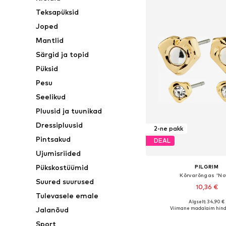
Teksapüksid
Joped
Mantlid
Särgid ja topid
Püksid
Pesu
Seelikud
Pluusid ja tuunikad
Dressipluusid
2-ne pakk
Pintsakud
DEAL
Ujumisriided
Pükskostüümid
PILGRIM
Kõrvarõngas 'No
Suured suurused
10,36 €
Tulevasele emale
Algselt: 34,90 €
Saadaolevad suurused:
Viimane madalaim hind
Jalanõud
Lisa ostukor
Sport