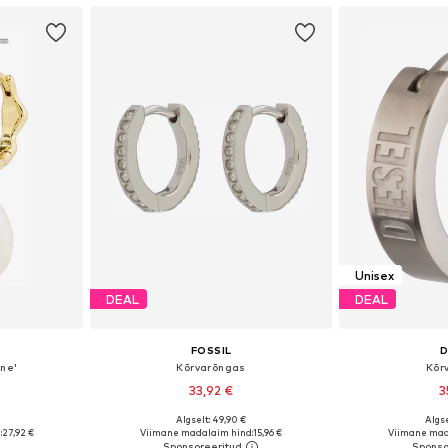
Unisex
DEAL
DEAL
FOSSIL
D
nne'
Kõrvarõngas
Kõr
33,92 €
3
Algselt: 49,90 €
Algse
 One Size
Saadaolevad suurused: One Size
Saadaolevad 
:
27,92 €
Viimane madalaim hind:
15,96 €
Viimane mad