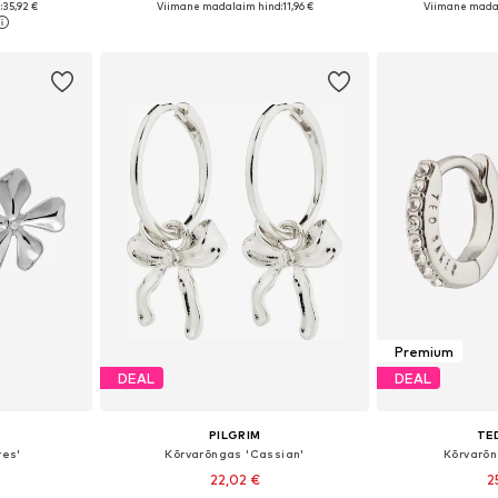
:
35,92 €
Viimane madalaim hind:
11,96 €
Viimane madal
vi
Lisa ostukorvi
Lisa 
Premium
DEAL
DEAL
PILGRIM
TE
res'
Kõrvarõngas 'Cassian'
Kõrvarõ
22,02 €
2