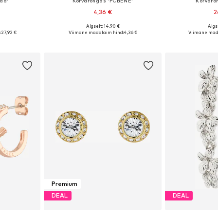
naa'
Kõrvarõngas 'PCBENE'
Kõrvarõ
4,36 €
2
Algselt: 14,90 €
Algse
 One Size
Saadaolevad suurused: One Size
Saadaolevad 
:
27,92 €
Viimane madalaim hind:
4,36 €
Viimane mad
vi
Lisa ostukorvi
Lisa 
Premium
DEAL
DEAL