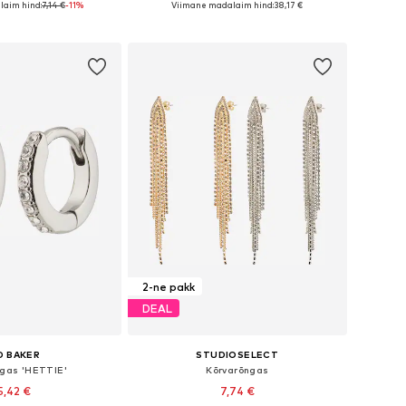
aim hind:
7,14 €
-11%
Viimane madalaim hind:
38,17 €
ostukorvi
Lisa ostukorvi
2-ne pakk
DEAL
D BAKER
STUDIOSELECT
ngas 'HETTIE'
Kõrvarõngas
5,42 €
7,74 €