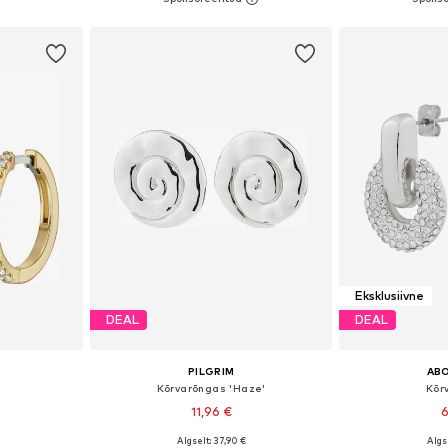
vi
Lisa ostukorvi
Lisa 
Eksklusiivne
DEAL
DEAL
PILGRIM
AB
Kõrvarõngas 'Haze'
Kõr
11,96 €
6
Algselt: 37,90 €
Algse
 One Size
Saadaolevad suurused: One Size
Saadaolevad 