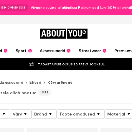
Viimane suvine allahindlus: Pakkumised kuni 60% allahind
13
H
09
MIN
30
S
ABOUT
YOU
ud
Sport
Aksessuaarid
Streetwear
Premium
TAGASTAMISE ÕIGUS 30 PÄEVA JOOKSUL
Aksessuaarid
Ehted
Kõrvarõngad
stele allahinnatud
1058
s
Värv
Bränd
Toote omadused
Materjal