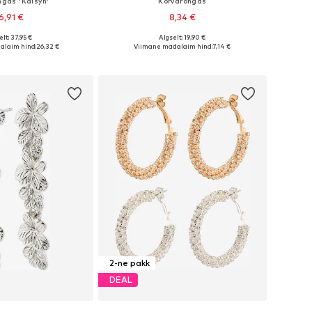
ngas 'Kaisyn'
Kõrvarõngas
6,91 €
8,34 €
lt: 37,95 €
Algselt: 19,90 €
suurused: One Size
Saadaolevad suurused: One Size
alaim hind:
26,32 €
Viimane madalaim hind:
7,14 €
ostukorvi
Lisa ostukorvi
2-ne pakk
DEAL