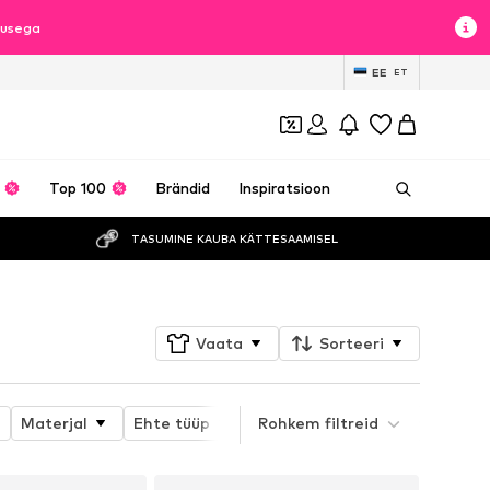
lusega
EE
ET
Top 100
Brändid
Inspiratsioon
TASUMINE KAUBA KÄTTESAAMISEL
Vaata
Sorteeri
Materjal
Ehte tüüp
Kivi tüüp
Rohkem filtreid
Kõrvarõngaste s