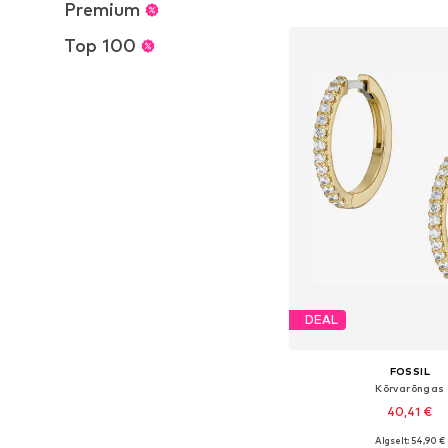
Lisa ostukor
Premium
Top 100
DEAL
FOSSIL
Kõrvarõngas
40,41 €
Algselt: 54,90 €
Saadaolevad suurused: