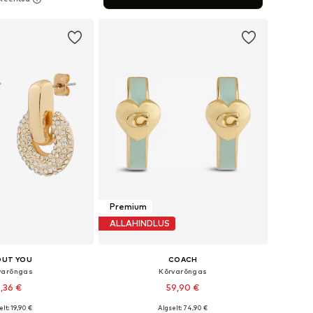
ostukorvi
Premium
ALLAHINDLUS
OUT YOU
COACH
varõngas
Kõrvarõngas
,36 €
59,90 €
lt: 19,90 €
Algselt: 74,90 €
suurused: One Size
Saadaolevad suurused: One Size