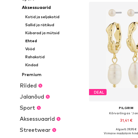
Aksessuaarid
Kotid ja seljakotid
Sallid ja rätikud
Kübarad ja mütsid
Ehted
Vööd
Rahakotid
Kindad
Premium
Riided
DEAL
Jalanõud
Sport
PILGRIM
Kõrvarõngas 'Jo
Aksessuaarid
31,41 €
Streetwear
Algselt: 39,95 €
Saadaolevad suurused:
Viimane madalaim hind