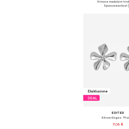
Viimane madalaim hind
Lisa ostukor
Eksklusiivne
DEAL
EDITED
Kõrvarõngas 'Flo
11,16 €