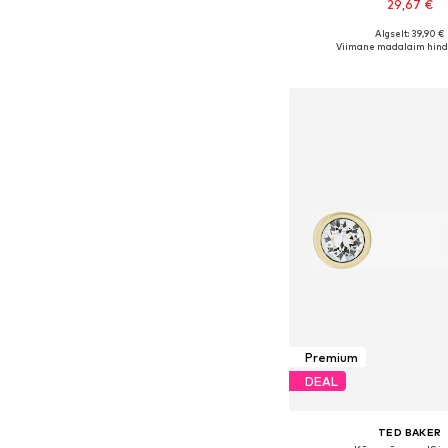
29,67 €
Algselt: 39,90 €
Saadaolevad suurused:
Viimane madalaim hind
Lisa ostukor
Premium
DEAL
TED BAKER