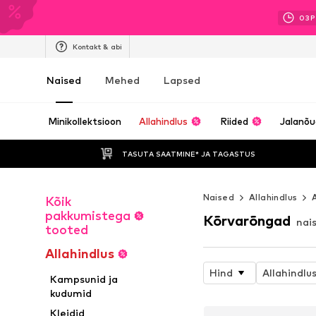
03
P
Kontakt & abi
Naised
Mehed
Lapsed
Minikollektsioon
Allahindlus
Riided
Jalanõ
TASUTA SAATMINE* JA TAGASTUS 
Naised
Allahindlus
Kõik
pakkumistega
Kõrvarõngad
nai
tooted
Allahindlus
Hind
Allahindlu
Kampsunid ja
kudumid
Kleidid