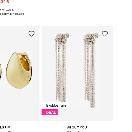
,34 €
lt: 19,90 €
suurused: One Size
alaim hind:
6,36 €
ostukorvi
Eksklusiivne
DEAL
ILGRIM
ABOUT YOU