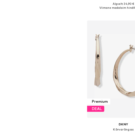
Algselt: 34,90 €
Saadaolevad suurused:
Viimane madalaim hind:
1
Lisa ostukor
Premium
DEAL
DKNY
Kõrvarõngas