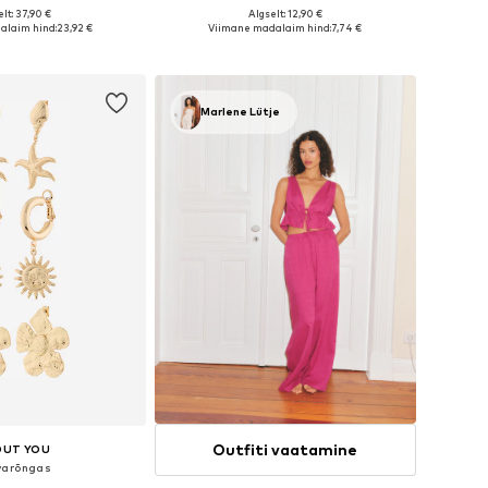
lt: 37,90 €
Algselt: 12,90 €
suurused: One Size
Saadaolevad suurused: One Size
alaim hind:
23,92 €
Viimane madalaim hind:
7,74 €
ostukorvi
Lisa ostukorvi
Marlene Lütje
Outfiti vaatamine
OUT YOU
varõngas