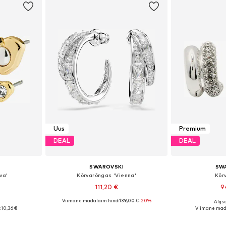
Uus
Premium
DEAL
DEAL
SWAROVSKI
SW
va'
Kõrvarõngas 'Vienna'
Kõr
111,20 €
9
Viimane madalaim hind:
139,00 €
-20%
Algse
 One Size
Saadaolevad suurused: One Size
Saadaolevad 
:
10,36 €
Viimane mad
vi
Lisa ostukorvi
Lisa 