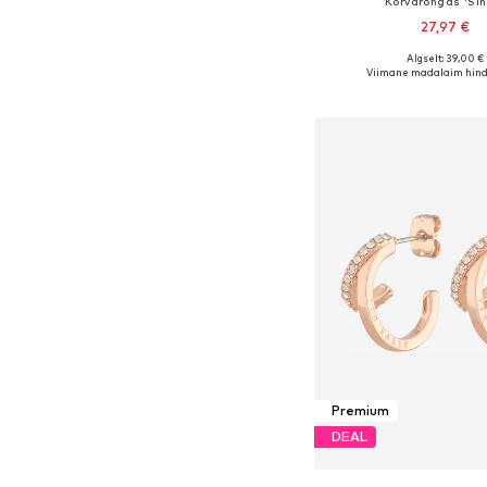
Kõrvarõngas 'Si
27,97 €
Algselt: 39,00 €
Saadaolevad suurused:
Viimane madalaim hind
Lisa ostukor
Premium
DEAL