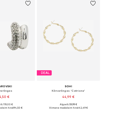
DEAL
AROVSKI
SOHI
varõngas
Kõrvarõngas 'Catriona'
4,50 €
44,99 €
lt: 119,00 €
Algselt: 59,99 €
suurused: One Size
Saadaolevad suurused: Onesize
alaim hind:
94,50 €
Viimane madalaim hind:
42,49 €
ostukorvi
Lisa ostukorvi