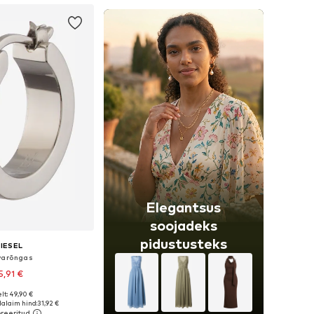
Elegantsus
soojadeks
pidustusteks
IESEL
varõngas
5,91 €
lt: 49,90 €
suurused: One Size
alaim hind:
31,92 €