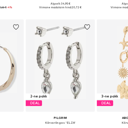
Algselt: 34,95 €
Algse
 One Size
Saadaolevad suurused: One Size
Saadaolevad 
1,66 €
-4%
Viimane madalaim hind:
20,72 €
Viimane mad
vi
Lisa ostukorvi
Lisa 
2-ne pakk
3-ne pakk
DEAL
DEAL
PILGRIM
AB
Kõrvarõngas 'ELZA'
Kõr