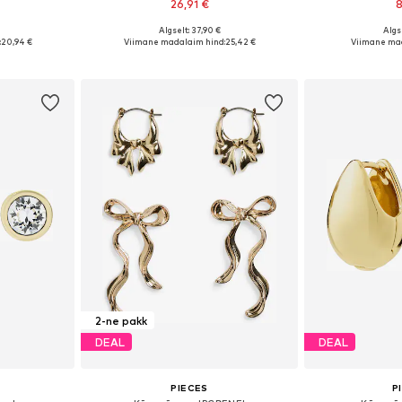
26,91 €
8
Algselt: 37,90 €
Algse
 One Size
Saadaolevad suurused: One Size
Saadaolevad 
:
20,94 €
Viimane madalaim hind:
25,42 €
Viimane mad
vi
Lisa ostukorvi
Lisa 
2-ne pakk
DEAL
DEAL
PIECES
P