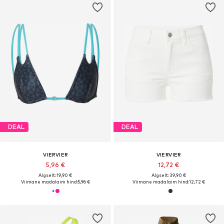
DEAL
DEAL
VIERVIER
VIERVIER
5,96 €
12,72 €
Algselt: 19,90 €
Algselt: 39,90 €
Viimane madalaim hind:
5,96 €
Viimane madalaim hind:
12,72 €