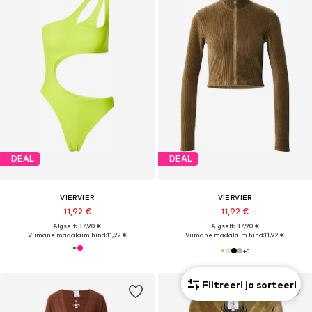
DEAL
DEAL
VIERVIER
VIERVIER
11,92 €
11,92 €
Algselt: 37,90 €
Algselt: 37,90 €
Viimane madalaim hind:
11,92 €
Viimane madalaim hind:
11,92 €
+
1
Filtreeri ja sorteeri