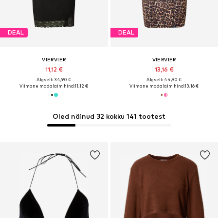
DEAL
DEAL
VIERVIER
VIERVIER
11,12 €
13,16 €
Algselt: 34,90 €
Algselt: 44,90 €
Viimane madalaim hind:
11,12 €
Viimane madalaim hind:
13,16 €
Oled näinud 32 kokku 141 tootest