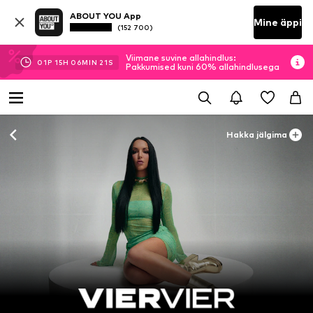
ABOUT YOU App
Mine äppi
(152 700)
Viimane suvine allahindlus:
01
P
15
H
06
MIN
19
S
Pakkumised kuni 60% allahindlusega
Hakka jälgima