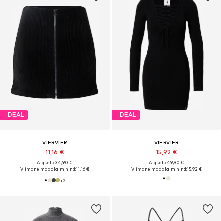
DEAL
DEAL
VIERVIER
VIERVIER
11,16 €
15,92 €
Algselt: 34,90 €
Algselt: 49,90 €
Viimane madalaim hind:
11,16 €
Viimane madalaim hind:
15,92 €
+
2