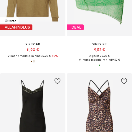
Unisex
ALLAHINDLUS
DEAL
VIERVIER
VIERVIER
11,90 €
9,52 €
Viimane madalaim hind:
39,90 €
-70%
Algselt: 29,90 €
Viimane madalaim hind:
9,52 €