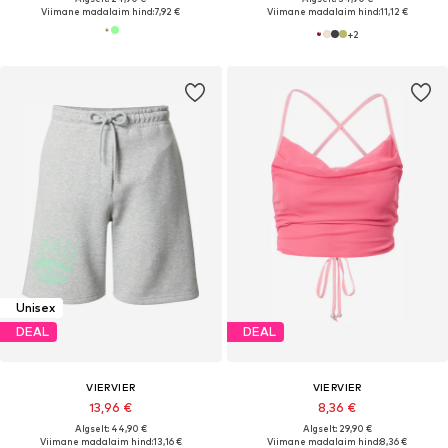
Viimane madalaim hind:
7,92 €
Viimane madalaim hind:
11,12 €
+
2
Unisex
DEAL
DEAL
VIERVIER
VIERVIER
13,96 €
8,36 €
Algselt: 44,90 €
Algselt: 29,90 €
Viimane madalaim hind:
13,16 €
Viimane madalaim hind:
8,36 €