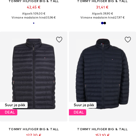
TOMMY HILFIGER BIG & TALL
TOMMY HILFIGER BIG & TALL
42,45 €
31,41 €
Algselt: 109,00 €
Algselt: 39,90 €
Viimane madalaim hind:
33,96 €
Viimane madalaim hind:
27,97 €
Suur ja pikk
Suur ja pikk
DEAL
DEAL
TOMMY HILFIGER BIG & TALL
TOMMY HILFIGER BIG & TALL
127,20 €
152,10 €