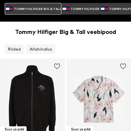
TOMMY HILFIGER BIG & TALL
TOMMY HILFIGER
TOMMY HILF
Tommy Hilfiger Big & Tall veebipood
Riided
Allahindlus
Suur ja pikk
Suur ja pikk