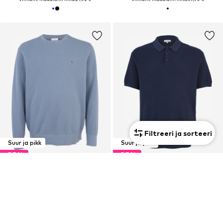
Filtreeri ja sorteeri
Suur ja pikk
Suur ja pikk
DEAL
DEAL
TOMMY HILFIGER BIG & TALL
TOMMY HILFIGER BIG & TALL
80,91 €
135,15 €
Algselt: 99,90 €
Algselt: 159,00 €
Viimane madalaim hind:
80,91 €
Viimane madalaim hind:
125,10 €