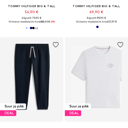
TOMMY HILFIGER BIG & TALL
TOMMY HILFIGER BIG & TALL
54,90 €
69,90 €
Algselt: 79,90 €
Algselt: 99,90 €
Viimane madalaim hind:
58,41 €
-6%
Viimane madalaim hind:
53,91 €
+
2
Suur ja pikk
Suur ja pikk
DEAL
DEAL