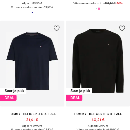
Algselt: 89,90 €
Viimane madalaim hind:
99,90 €
-50%
Viimane madalaim hind:
63,92 €
Suur ja pikk
Suur ja pikk
DEAL
DEAL
TOMMY HILFIGER BIG & TALL
TOMMY HILFIGER BIG & TALL
31,41 €
40,41 €
Algselt: 39,90 €
Algselt: 49,90 €
Viimane madalaim hind:
27,92 €
Viimane madalaim hind:
39,90 €