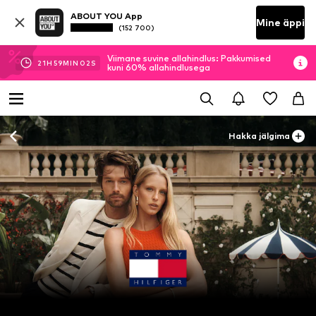
ABOUT YOU App
Mine äppi
(152 700)
Viimane suvine allahindlus: Pakkumised
21
H
59
MIN
01
S
kuni 60% allahindlusega
Hakka jälgima