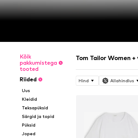
Kõik
Tom Tailor Women +
pakkumistega
tooted
Riided
Hind
Allahindlus
Uus
Kleidid
Teksapüksid
Särgid ja topid
Püksid
Joped