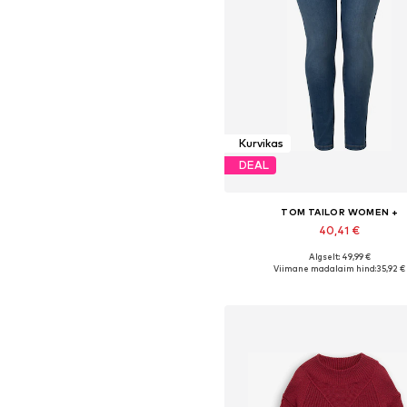
Kurvikas
DEAL
TOM TAILOR WOMEN +
40,41 €
Algselt: 49,99 €
Saadaolevad suurused: 34, 35
Viimane madalaim hind:
35,92 €
Lisa ostukorvi