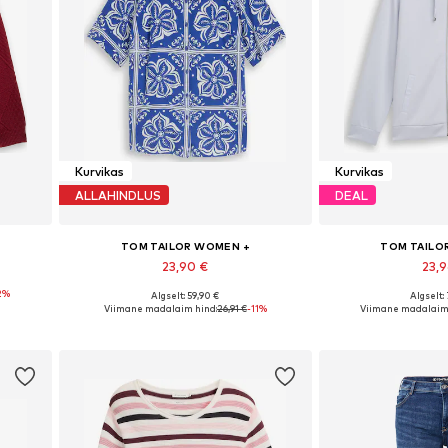
Kurvikas
Kurvikas
ALLAHINDLUS
DEAL
TOM TAILOR WOMEN +
TOM TAILO
23,90 €
23,
2%
Algselt: 59,90 €
Algselt:
6XL
Saadaolevad suurused: XXXL, 4XL, 5XL, 6XL, 7XL
Saadaolevad suur
Viimane madalaim hind:
26,91 €
-11%
Viimane madalaim 
Lisa ostukorvi
Lisa os