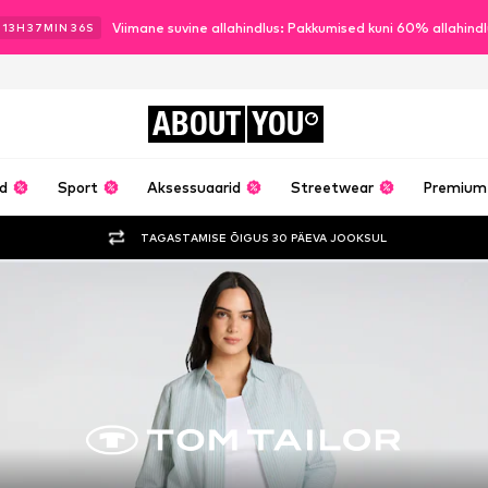
Viimane suvine allahindlus: Pakkumised kuni 60% allahind
13
H
37
MIN
33
S
ABOUT
YOU
ud
Sport
Aksessuaarid
Streetwear
Premium
TAGASTAMISE ÕIGUS 30 PÄEVA JOOKSUL