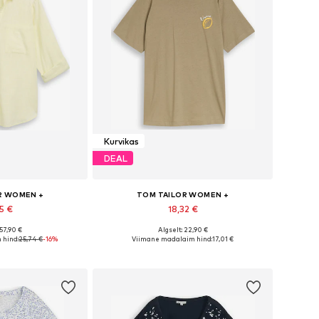
Kurvikas
DEAL
R WOMEN +
TOM TAILOR WOMEN +
5 €
18,32 €
 57,90 €
Algselt: 22,90 €
rused: XXL, 7XL
Saadaolevad suurused: 6XL
 hind:
25,74 €
-16%
Viimane madalaim hind:
17,01 €
tukorvi
Lisa ostukorvi