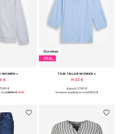
Kurvikas
DEAL
R WOMEN +
TOM TAILOR WOMEN +
96 €
19,53 €
 79,90 €
Algselt: 37,90 €
used: XXL, XXXL
Saadaolevad suurused: XXXL, 4XL, 5XL
hind:
59,90 €
-60%
Viimane madalaim hind:
19,53 €
tukorvi
Lisa ostukorvi