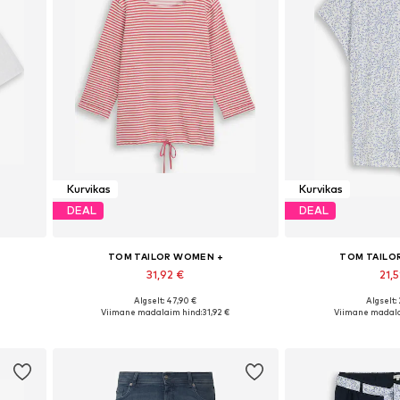
Kurvikas
Kurvikas
DEAL
DEAL
TOM TAILOR WOMEN +
TOM TAILO
31,92 €
21,5
Algselt: 47,90 €
Algselt:
, 5XL
Saadaolevad suurused: XXL, XXXL, 6XL, 7XL
Saadaolevad s
Viimane madalaim hind:
31,92 €
Viimane madala
Lisa ostukorvi
Lisa os