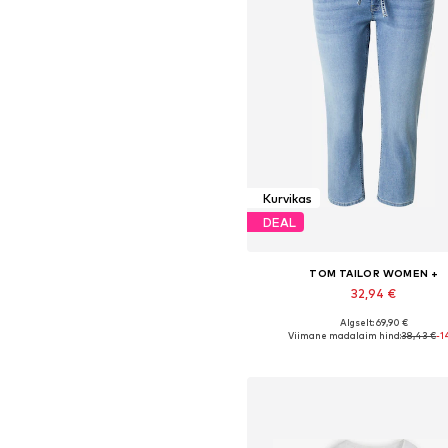
Kurvikas
DEAL
TOM TAILOR WOMEN +
32,94 €
Algselt: 69,90 €
Viimane madalaim hind:
38,43 €
-1
Lisa ostukorvi