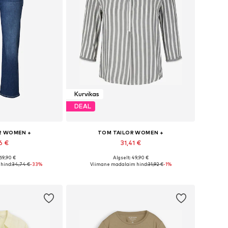
Kurvikas
DEAL
R WOMEN +
TOM TAILOR WOMEN +
6 €
31,41 €
 69,90 €
Algselt: 49,90 €
ates suurustes
Saadaolevad suurused: XXL, XXXL, 4XL, 5XL, 6XL, 7XL
hind:
34,74 €
-33%
Viimane madalaim hind:
31,92 €
-1%
tukorvi
Lisa ostukorvi