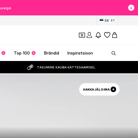
lusega
EE
ET
Top 100
Brändid
Inspiratsioon
TASUMINE KAUBA KÄTTESAAMISEL
HAKKA JÄLGIMA