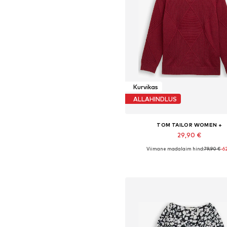
Kurvikas
ALLAHINDLUS
TOM TAILOR WOMEN +
29,90 €
Viimane madalaim hind:
79,90 €
-6
Saadaolevad suurused: XXL, 
Lisa ostukorvi