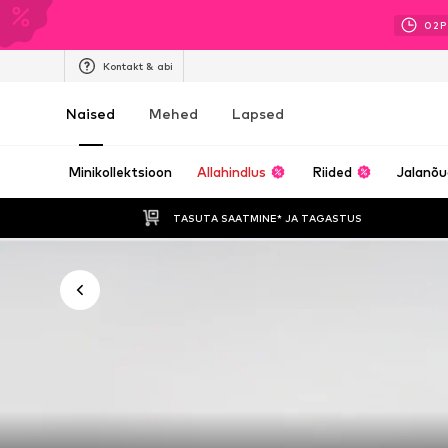
02
P
Kontakt & abi
Naised
Mehed
Lapsed
Minikollektsioon
Allahindlus
Riided
Jalanõ
TASUTA SAATMINE* JA TAGASTUS 