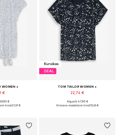
Kurvikas
DEAL
R WOMEN +
TOM TAILOR WOMEN +
1 €
22,74 €
 29,90 €
Algselt: 47,90 €
uurused: 6XL
Saadaolevad suurused: XXXL
im hind:
21,51 €
Viimane madalaim hind:
15,16 €
tukorvi
Lisa ostukorvi