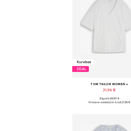
Kurvikas
DEAL
TOM TAILOR WOMEN +
21,96 €
Algselt: 69,90 €
Saadaolevad suurused: XXL, XXXL
Viimane madalaim hind:
21,96 €
Lisa ostukorvi