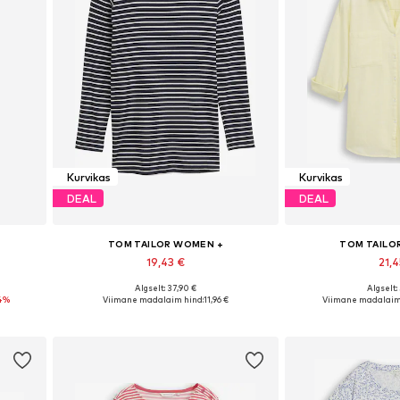
Kurvikas
Kurvikas
DEAL
DEAL
TOM TAILOR WOMEN +
TOM TAILO
19,43 €
21,4
Algselt: 37,90 €
Algselt:
Saadaolevad suurused: 35-36 x Üks suurus, 37-38 x Üks suurus
Saadaolevad suurused: XXXL, 5XL
Saadaolevad suu
4%
Viimane madalaim hind:
11,96 €
Viimane madalaim
Lisa ostukorvi
Lisa os