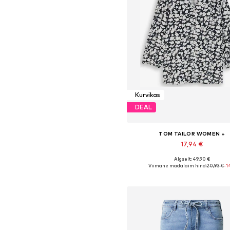
Kurvikas
DEAL
TOM TAILOR WOMEN +
17,94 €
Algselt: 49,90 €
Saadaolevad suurused: XXXL, 
Viimane madalaim hind:
20,93 €
-1
Lisa ostukorvi