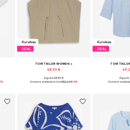
Kurvikas
Kurvikas
DEAL
DEAL
TOM TAILOR WOMEN +
TOM TAILO
48,93 €
49,
Algselt: 69,90 €
Algselt:
, 5XL
Saadaolevad suurused: XXL, 4XL, 5XL, 6XL, 7XL
3%
Viimane madalaim hind:
52,43 €
-6%
Viimane madala
Lisa ostukorvi
Lisa os