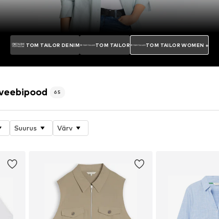
TOM TAILOR DENIM
TOM TAILOR
TOM TAILOR WOMEN +
 veebipood
65
Suurus
Värv