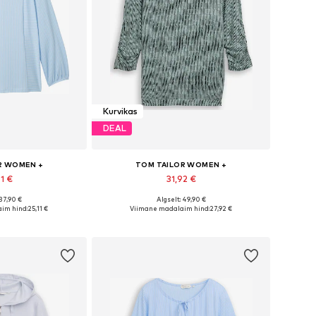
Kurvikas
DEAL
R WOMEN +
TOM TAILOR WOMEN +
91 €
31,92 €
 37,90 €
Algselt: 49,90 €
ates suurustes
Saadaolevad suurused: XXL, XXXL, 4XL, 6XL, 7XL
im hind:
25,11 €
Viimane madalaim hind:
27,92 €
tukorvi
Lisa ostukorvi