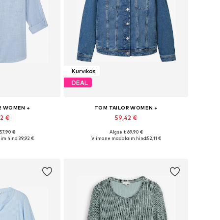
Kurvikas
DEAL
R WOMEN +
TOM TAILOR WOMEN +
22 €
59,42 €
 57,90 €
Algselt: 69,90 €
Saadaolevad suurused: XXL, XXXL, 4XL, 5XL, 6XL
Saadaolevad suurused: XXL, 4XL, 5XL, 6XL, 7XL
im hind:
39,92 €
Viimane madalaim hind:
52,11 €
tukorvi
Lisa ostukorvi