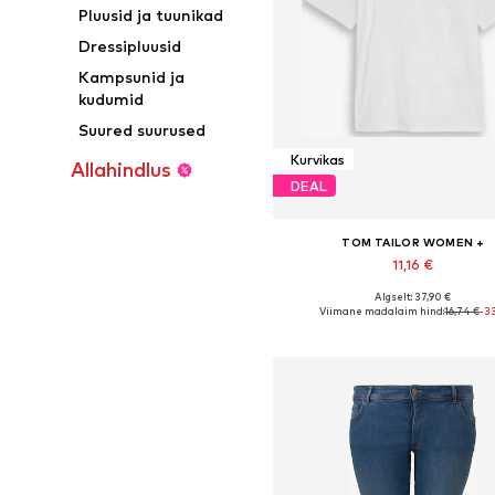
Pluusid ja tuunikad
Dressipluusid
Kampsunid ja
kudumid
Suured suurused
Kurvikas
Allahindlus
DEAL
TOM TAILOR WOMEN +
11,16 €
Algselt: 37,90 €
Saadaolevad suurused: XXL, XXXL
Viimane madalaim hind:
16,74 €
-3
Lisa ostukorvi