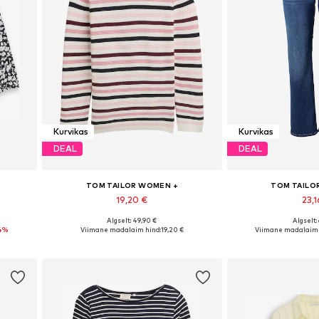
Kurvikas
Kurvikas
DEAL
DEAL
TOM TAILOR WOMEN +
TOM TAILO
19,20 €
23,1
Algselt: 49,90 €
Algselt:
4XL
Saadaolevad suurused: XXXL, 4XL, 5XL, 6XL, 7XL
Saadaval erinev
4%
Viimane madalaim hind:
19,20 €
Viimane madalaim 
Lisa ostukorvi
Lisa os