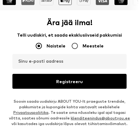
Ära jää ilma!
Telli uudiskiri, et saada eksklusiivseid pakkumisi
Naistele
Meestele
Sinu e-posti aadress
Registreeru
Soovin saada uudiskirju ABOUT YOU-lt praeguste trendide,
pakkumiste ja kupongide kohta vastavalt veebilehele
Privaatsuspoliitika
. Te saate oma nõusoleku igal ajal tagasi
võtta, saates sõnumi aadressile
klienditeenindus@aboutyou.ee
või kasutades iga uudiskirja lõpus olevat tühistamisvõimalust.