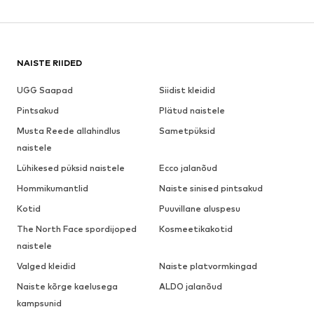
NAISTE RIIDED
UGG Saapad
Siidist kleidid
Pintsakud
Plätud naistele
Musta Reede allahindlus
Sametpüksid
naistele
Lühikesed püksid naistele
Ecco jalanõud
Hommikumantlid
Naiste sinised pintsakud
Kotid
Puuvillane aluspesu
The North Face spordijoped
Kosmeetikakotid
naistele
Valged kleidid
Naiste platvormkingad
Naiste kõrge kaelusega
ALDO jalanõud
kampsunid