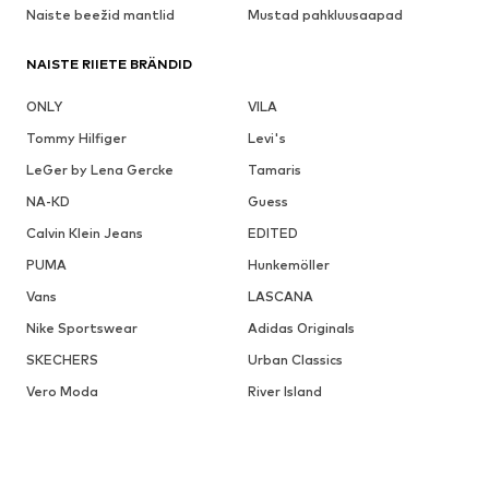
Naiste beežid mantlid
Mustad pahkluusaapad
NAISTE RIIETE BRÄNDID
ONLY
VILA
Tommy Hilfiger
Levi's
LeGer by Lena Gercke
Tamaris
NA-KD
Guess
Calvin Klein Jeans
EDITED
PUMA
Hunkemöller
Vans
LASCANA
Nike Sportswear
Adidas Originals
SKECHERS
Urban Classics
Vero Moda
River Island