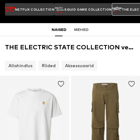
NETFLIX COLLECTION
SQUID GAME COLLECTION
THE ELEC
NAISED
MEHED
THE ELECTRIC STATE COLLECTION veebipood
Allahindlus
Riided
Aksessuaarid