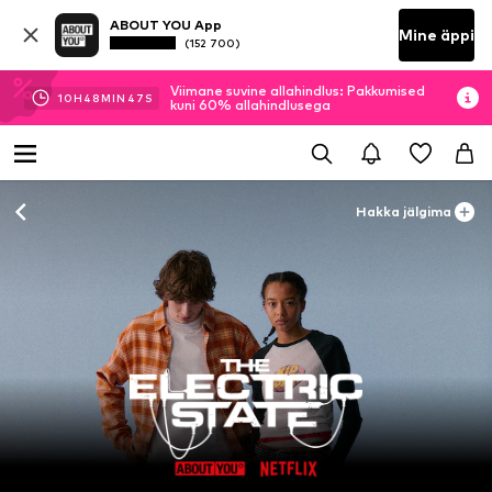
ABOUT YOU App
Mine äppi
(152 700)
Viimane suvine allahindlus: Pakkumised
10
H
48
MIN
46
S
kuni 60% allahindlusega
Hakka jälgima