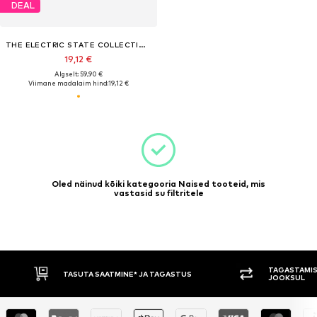
DEAL
THE ELECTRIC STATE COLLECTION
19,12 €
Algselt: 59,90 €
Viimane madalaim hind:
19,12 €
Oled näinud kõiki kategooria Naised tooteid, mis
vastasid su filtritele
TAGASTAMIS
TASUTA SAATMINE* JA TAGASTUS
JOOKSUL