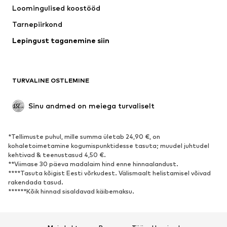
Loomingulised koostööd
Joped
Kampsunid ja kudumid
Tarnepiirkond
Pesu
Pluusid ja tuunikad
Lepingust taganemine siin
Mantlid
Seelikud
Ujumisriided
Dressipluusid
Pintsakud
Pükskostüümid
TURVALINE OSTLEMINE
Suured suurused
Tulevasele emale
Sündmused
Eksklusiivne
Sinu andmed on meiega turvaliselt
Taaskasutus
*Tellimuste puhul, mille summa ületab 24,90 €, on
JALANÕUD
kohaletoimetamine kogumispunktidesse tasuta; muudel juhtudel
kehtivad & teenustasud 4,50 €.
Uus
Trendikas
**Viimase 30 päeva madalaim hind enne hinnaalandust.
****Tasuta kõigist Eesti võrkudest. Välismaalt helistamisel võivad
Vabaaja jalanõud
Pahkluusaapad
rakendada tasud.
Kontsasaapad ja -kingad
Saapad
******Kõik hinnad sisaldavad käibemaksu.
Sandaalid
Poolsaapad
Spordijalatsid
Baleriinad