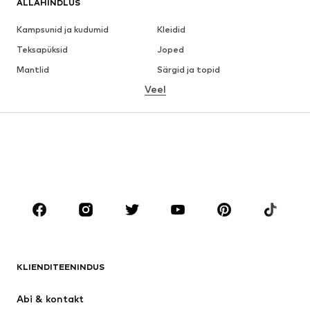
ALLAHINDLUS
Kampsunid ja kudumid
Kleidid
Teksapüksid
Joped
Mantlid
Särgid ja topid
Veel
Püksid
Pesu
Seelikud
Pluusid ja tuunikad
Dressipluusid
Pintsakud
Ujumisriided
Pükskostüümid
Suured suurused
Tulevasele emale
Jalanõud
Sport
Aksessuaarid
Premium
RIIDED
KLIENDITEENINDUS
Uus
Trendikas
Kleidid
Teksapüksid
Abi & kontakt 
Särgid ja topid
Püksid