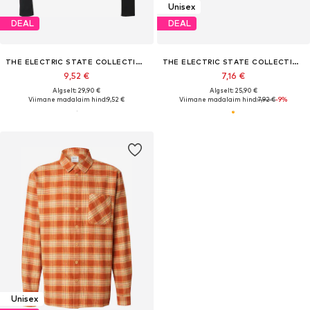
Unisex
DEAL
DEAL
THE ELECTRIC STATE COLLECTION
THE ELECTRIC STATE COLLECTION
9,52 €
7,16 €
Algselt: 29,90 €
Algselt: 25,90 €
Viimane madalaim hind:
9,52 €
Viimane madalaim hind:
7,92 €
-9%
Unisex