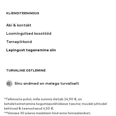
RIIDED
KLIENDITEENINDUS
Uus
Trendikas
Kleidid
Teksapüksid
Abi & kontakt 
Särgid ja topid
Püksid
Loomingulised koostööd
Joped
Kampsunid ja kudumid
Tarnepiirkond
Pesu
Pluusid ja tuunikad
Lepingust taganemine siin
Mantlid
Seelikud
Ujumisriided
Dressipluusid
Pintsakud
Pükskostüümid
TURVALINE OSTLEMINE
Suured suurused
Tulevasele emale
Sündmused
Eksklusiivne
Sinu andmed on meiega turvaliselt
Taaskasutus
*Tellimuste puhul, mille summa ületab 24,90 €, on
JALANÕUD
kohaletoimetamine kogumispunktidesse tasuta; muudel juhtudel
kehtivad & teenustasud 4,50 €.
Uus
Trendikas
**Viimase 30 päeva madalaim hind enne hinnaalandust.