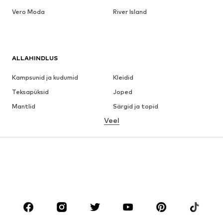
Vero Moda
River Island
ALLAHINDLUS
Kampsunid ja kudumid
Kleidid
Teksapüksid
Joped
Mantlid
Särgid ja topid
Veel
Püksid
Pesu
Seelikud
Pluusid ja tuunikad
Dressipluusid
Pintsakud
Ujumisriided
Pükskostüümid
Suured suurused
Tulevasele emale
Jalanõud
Sport
Aksessuaarid
Premium