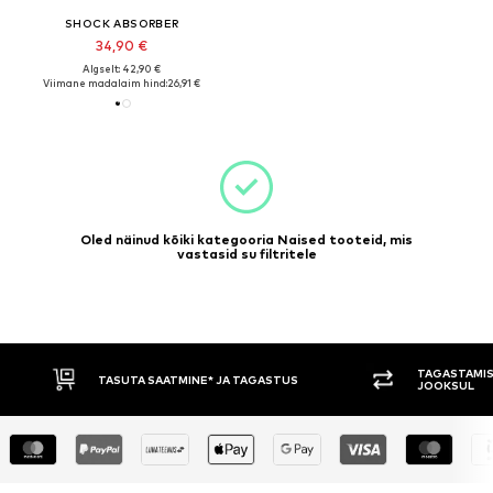
SHOCK ABSORBER
34,90 €
Algselt: 42,90 €
Viimane madalaim hind:
26,91 €
Oled näinud kõiki kategooria Naised tooteid, mis
vastasid su filtritele
TAGASTAMIS
TASUTA SAATMINE* JA TAGASTUS
JOOKSUL