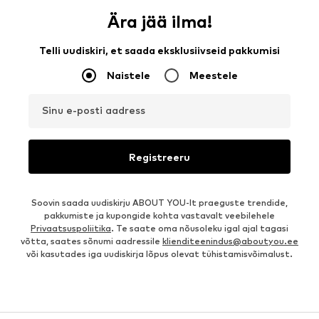
Ära jää ilma!
Telli uudiskiri, et saada eksklusiivseid pakkumisi
Naistele
Meestele
Sinu e-posti aadress
Registreeru
Soovin saada uudiskirju ABOUT YOU-lt praeguste trendide,
pakkumiste ja kupongide kohta vastavalt veebilehele
Privaatsuspoliitika
. Te saate oma nõusoleku igal ajal tagasi
võtta, saates sõnumi aadressile
klienditeenindus@aboutyou.ee
või kasutades iga uudiskirja lõpus olevat tühistamisvõimalust.