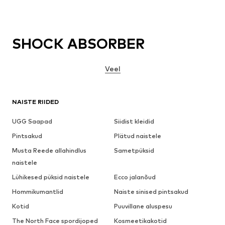
SHOCK ABSORBER
Veel
NAISTE RIIDED
UGG Saapad
Siidist kleidid
Pintsakud
Plätud naistele
Musta Reede allahindlus
Sametpüksid
naistele
Lühikesed püksid naistele
Ecco jalanõud
Hommikumantlid
Naiste sinised pintsakud
Kotid
Puuvillane aluspesu
The North Face spordijoped
Kosmeetikakotid