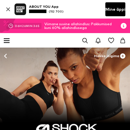
ABOUT YOU App
Mine äppi
(152 700)
Viimane suvine allahindlus: Pakkumised
06
H
26
MIN
35
S
kuni 60% allahindlusega
Hakka jälgima