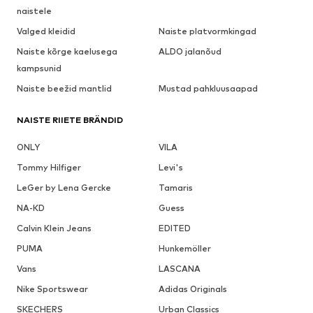
naistele
Valged kleidid
Naiste platvormkingad
Naiste kõrge kaelusega
ALDO jalanõud
kampsunid
Naiste beežid mantlid
Mustad pahkluusaapad
NAISTE RIIETE BRÄNDID
ONLY
VILA
Tommy Hilfiger
Levi's
LeGer by Lena Gercke
Tamaris
NA-KD
Guess
Calvin Klein Jeans
EDITED
PUMA
Hunkemöller
Vans
LASCANA
Nike Sportswear
Adidas Originals
SKECHERS
Urban Classics