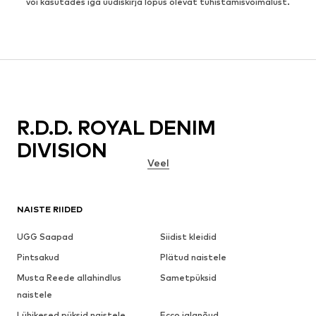
või kasutades iga uudiskirja lõpus olevat tühistamisvõimalust.
R.D.D. ROYAL DENIM
DIVISION
Veel
NAISTE RIIDED
UGG Saapad
Siidist kleidid
Pintsakud
Plätud naistele
Musta Reede allahindlus
Sametpüksid
naistele
Lühikesed püksid naistele
Ecco jalanõud