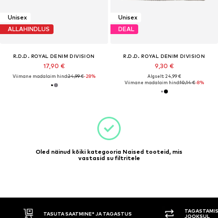
Unisex
Unisex
ALLAHINDLUS
DEAL
R.D.D. ROYAL DENIM DIVISION
R.D.D. ROYAL DENIM DIVISION
17,90 €
9,30 €
Viimane madalaim hind:
24,99 €
-28%
Algselt: 24,99 €
Viimane madalaim hind:
10,14 €
-8%
Oled näinud kõiki kategooria Naised tooteid, mis
vastasid su filtritele
TAGASTAMIS
TASUTA SAATMINE* JA TAGASTUS
JOOKSUL