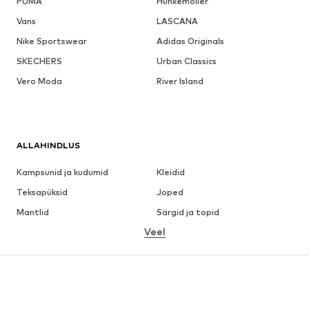
PUMA
Hunkemöller
Vans
LASCANA
Nike Sportswear
Adidas Originals
SKECHERS
Urban Classics
Vero Moda
River Island
ALLAHINDLUS
Kampsunid ja kudumid
Kleidid
Teksapüksid
Joped
Mantlid
Särgid ja topid
Veel
Püksid
Pesu
Seelikud
Pluusid ja tuunikad
Dressipluusid
Pintsakud
Ujumisriided
Pükskostüümid