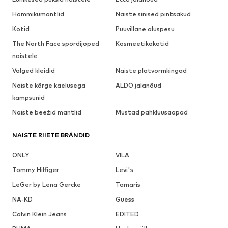
Hommikumantlid
Naiste sinised pintsakud
Kotid
Puuvillane aluspesu
The North Face spordijoped
Kosmeetikakotid
naistele
Valged kleidid
Naiste platvormkingad
Naiste kõrge kaelusega
ALDO jalanõud
kampsunid
Naiste beežid mantlid
Mustad pahkluusaapad
NAISTE RIIETE BRÄNDID
ONLY
VILA
Tommy Hilfiger
Levi's
LeGer by Lena Gercke
Tamaris
NA-KD
Guess
Calvin Klein Jeans
EDITED