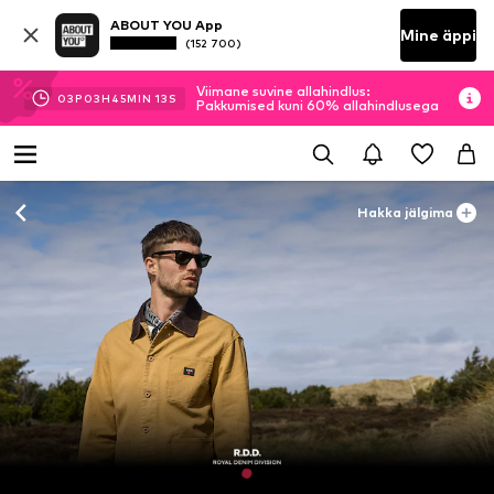
ABOUT YOU App
Mine äppi
(152 700)
Viimane suvine allahindlus:
03
P
03
H
45
MIN
12
S
Pakkumised kuni 60% allahindlusega
Hakka jälgima