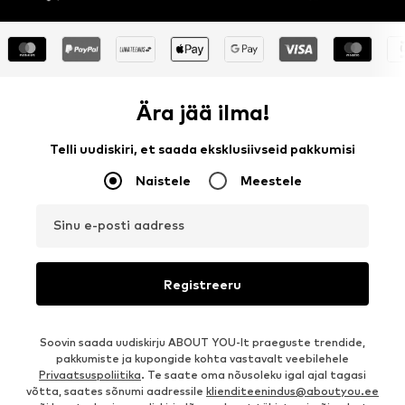
Ära jää ilma!
Telli uudiskiri, et saada eksklusiivseid pakkumisi
Naistele
Meestele
Sinu e-posti aadress
Registreeru
Soovin saada uudiskirju ABOUT YOU-lt praeguste trendide,
pakkumiste ja kupongide kohta vastavalt veebilehele
Privaatsuspoliitika
. Te saate oma nõusoleku igal ajal tagasi
võtta, saates sõnumi aadressile
klienditeenindus@aboutyou.ee