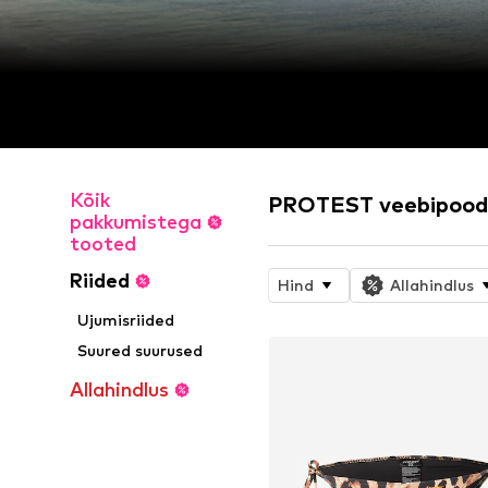
Kõik
PROTEST veebipoo
pakkumistega
tooted
Riided
Hind
Allahindlus
Ujumisriided
Suured suurused
Allahindlus