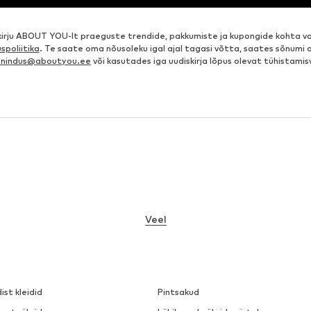
kirju ABOUT YOU-lt praeguste trendide, pakkumiste ja kupongide kohta va
spoliitika
. Te saate oma nõusoleku igal ajal tagasi võtta, saates sõnumi 
eenindus@aboutyou.ee
või kasutades iga uudiskirja lõpus olevat tühistamis
Veel
dist kleidid
Pintsakud