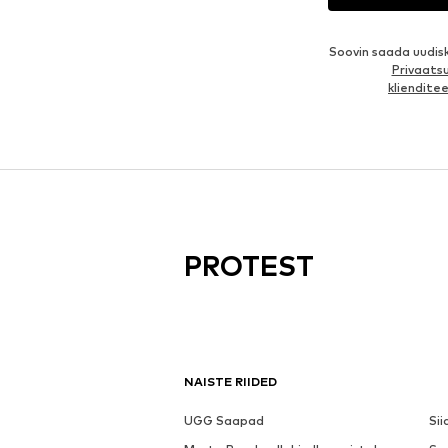
Soovin saada uudis
Privaatsu
kliendit
PROTEST
NAISTE RIIDED
UGG Saapad
Sii