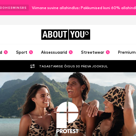
Viimane suvine allahindlus: Pakkumised kuni 60% allahin
00
H
03
MIN
57
S
ABOUT
YOU
ud
Sport
Aksessuaarid
Streetwear
Premium
TAGASTAMISE ÕIGUS 30 PÄEVA JOOKSUL