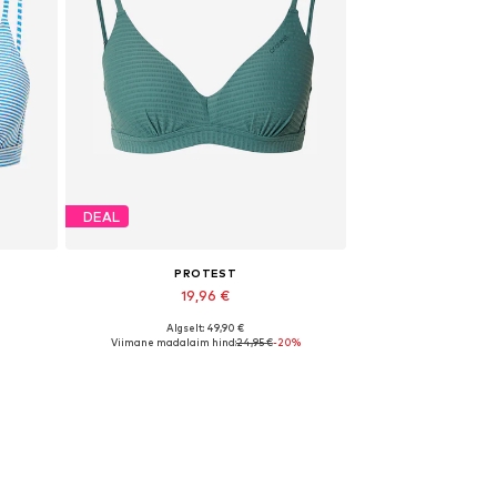
DEAL
PROTEST
19,96 €
Algselt: 49,90 €
C
Saadaolevad suurused: 90 B
Viimane madalaim hind:
24,95 €
-20%
Lisa ostukorvi