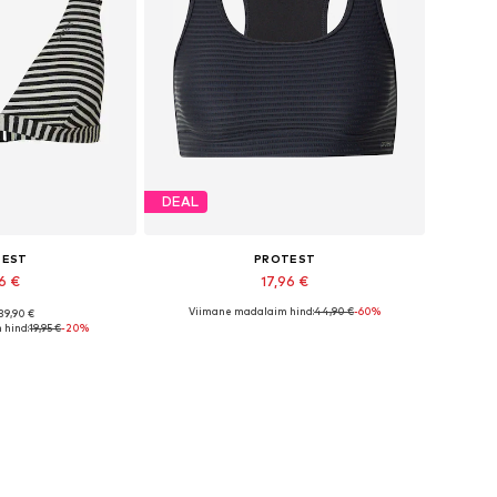
DEAL
TEST
PROTEST
96 €
17,96 €
Viimane madalaim hind:
44,90 €
-60%
 39,90 €
: 80 B, 100 B, 110 C
Saadaolevad suurused: 70 B
 hind:
19,95 €
-20%
tukorvi
Lisa ostukorvi