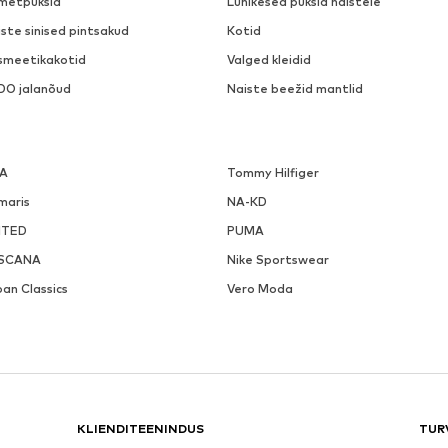
metpüksid
Lühikesed püksid naistele
ste sinised pintsakud
Kotid
smeetikakotid
Valged kleidid
DO jalanõud
Naiste beežid mantlid
LA
Tommy Hilfiger
maris
NA-KD
ITED
PUMA
SCANA
Nike Sportswear
an Classics
Vero Moda
KLIENDITEENINDUS
TUR