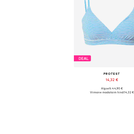
DEAL
PROTEST
14,32 €
Algselt: 44,90 €
Saadaolevad suurused: 70 
Viimane madalaim hind:
14,32 €
Lisa ostukorvi