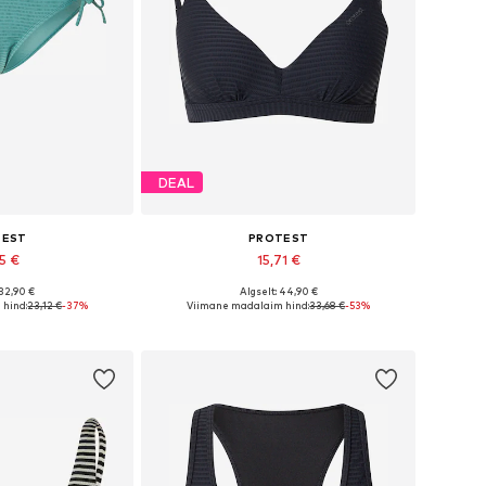
DEAL
TEST
PROTEST
45 €
15,71 €
 32,90 €
Algselt: 44,90 €
suurused: XL
Saadaolevad suurused: 100 C
hind:
23,12 €
-37%
Viimane madalaim hind:
33,68 €
-53%
tukorvi
Lisa ostukorvi