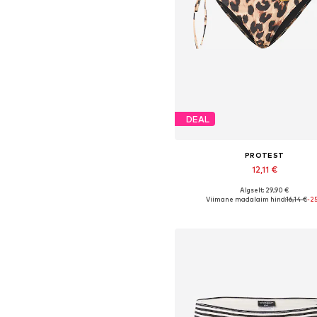
DEAL
PROTEST
12,11 €
Algselt: 29,90 €
Saadaolevad suurused: L, X
Viimane madalaim hind:
16,14 €
-2
Lisa ostukorvi