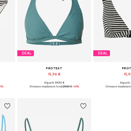
DEAL
DEAL
PROTEST
PRO
15,96 €
15,
Algselt: 39,90 €
Algselt:
L
Saadaolevad suurused: 100 C
Saadaolevad suurused
0%
Viimane madalaim hind:
29,93 €
-46%
Viimane madalaim
Lisa ostukorvi
Lisa os