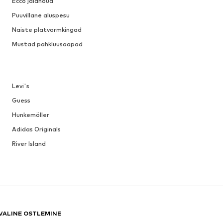
Ecco jalanõud
Puuvillane aluspesu
Naiste platvormkingad
Mustad pahkluusaapad
Levi's
Guess
Hunkemöller
Adidas Originals
River Island
VALINE OSTLEMINE