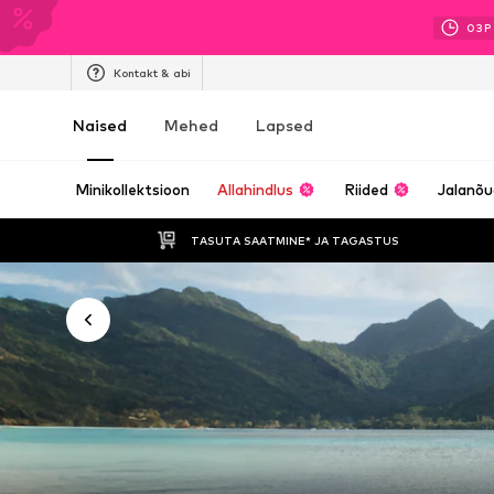
03
P
Kontakt & abi
Naised
Mehed
Lapsed
Minikollektsioon
Allahindlus
Riided
Jalanõ
TASUTA SAATMINE* JA TAGASTUS 