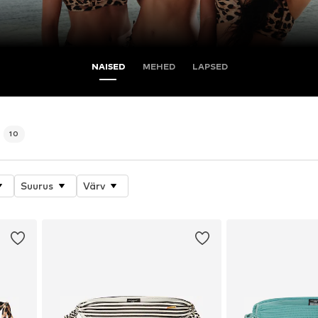
NAISED
MEHED
LAPSED
d
10
Suurus
Värv