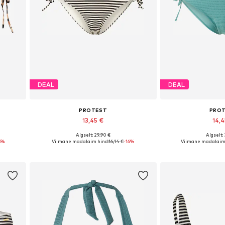
DEAL
DEAL
PROTEST
PRO
13,45 €
14,
Algselt: 29,90 €
Algselt:
L
Saadaolevad suurused: M, XXL
Saadaolevad 
5%
Viimane madalaim hind:
16,14 €
-16%
Viimane madalaim 
Lisa ostukorvi
Lisa os