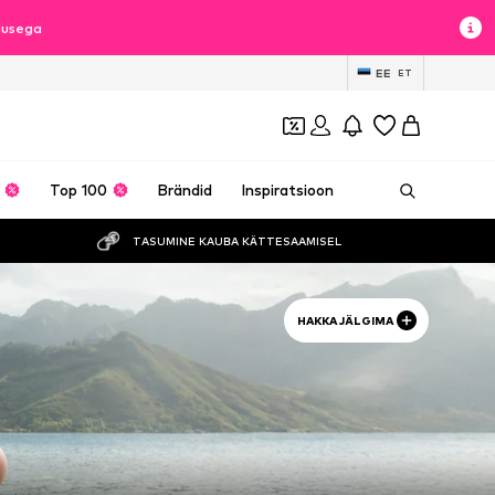
dlusega
EE
ET
Top 100
Brändid
Inspiratsioon
TASUMINE KAUBA KÄTTESAAMISEL
HAKKA JÄLGIMA