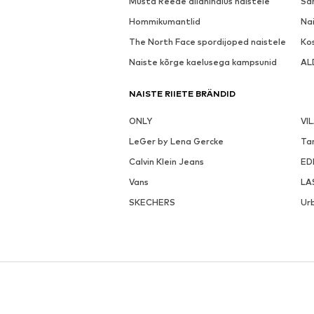
Musta Reede allahindlus naistele
Sa
Hommikumantlid
Nai
The North Face spordijoped naistele
Ko
Naiste kõrge kaelusega kampsunid
AL
NAISTE RIIETE BRÄNDID
ONLY
VI
LeGer by Lena Gercke
Ta
Calvin Klein Jeans
ED
Vans
LA
SKECHERS
Urb