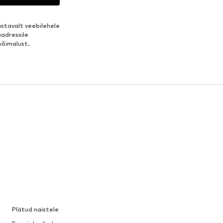
stavalt veebilehele
aadressile
võimalust.
Plätud naistele