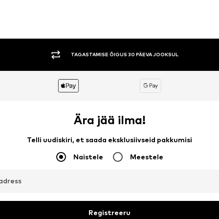
TAGASTAMISE ÕIGUS 30 PÄEVA JOOKSUL
Ära jää ilma!
Telli uudiskiri, et saada eksklusiivseid pakkumisi
Naistele
Meestele
aadress
Registreeru