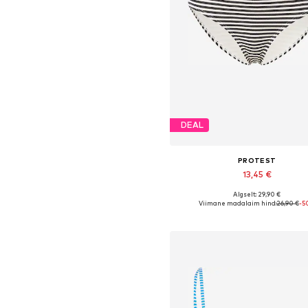
DEAL
PROTEST
13,45 €
Algselt: 29,90 €
Saadaolevad suurused: S, XX
Viimane madalaim hind:
26,90 €
-5
Lisa ostukorvi