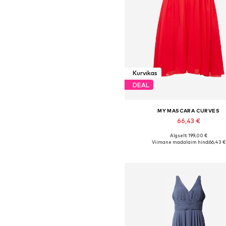
Kurvikas
DEAL
MY MASCARA CURVES
66,43 €
Algselt: 199,00 €
Saadaolevad suurused: 46, 48, 50,
Viimane madalaim hind:
66,43 €
Lisa ostukorvi