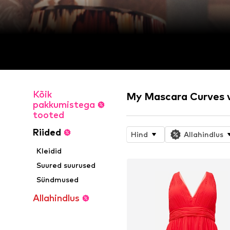
Kõik
My Mascara Curves 
pakkumistega
tooted
Riided
Hind
Allahindlus
Kleidid
Suured suurused
Sündmused
Allahindlus