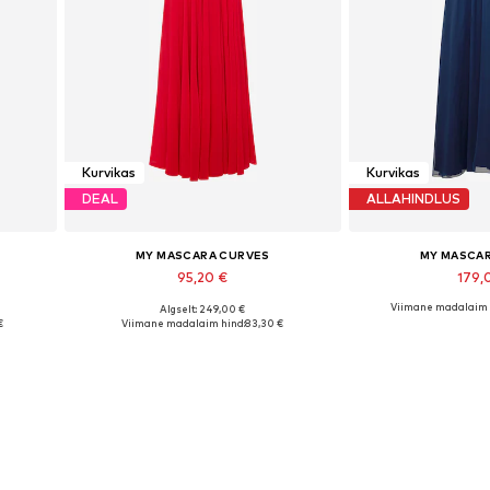
Kurvikas
Kurvikas
DEAL
ALLAHINDLUS
MY MASCARA CURVES
MY MASCA
95,20 €
179,
Viimane madalaim 
Algselt: 249,00 €
Saadaolevad suurused: 50, 52
Saadaolevad 
€
Viimane madalaim hind:
83,30 €
Lisa ostukorvi
Lisa os