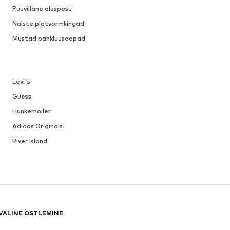
Puuvillane aluspesu
Naiste platvormkingad
Mustad pahkluusaapad
Levi's
Guess
Hunkemöller
Adidas Originals
River Island
VALINE OSTLEMINE