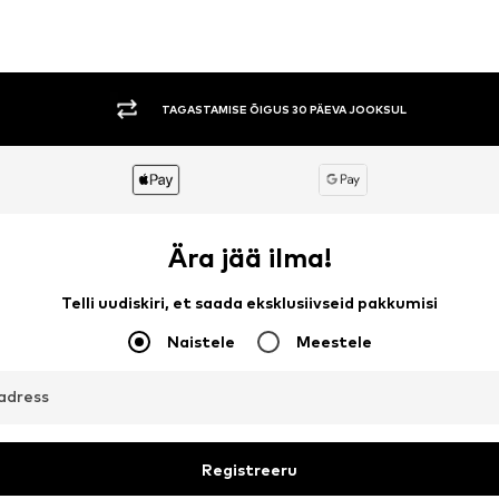
TAGASTAMISE ÕIGUS 30 PÄEVA JOOKSUL
Ära jää ilma!
Telli uudiskiri, et saada eksklusiivseid pakkumisi
Naistele
Meestele
aadress
Registreeru