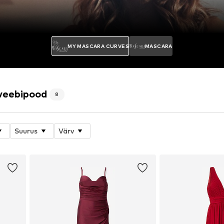
MY MASCARA CURVES
MASCARA
veebipood
8
Suurus
Värv