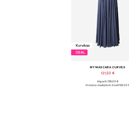
Kurvikas
DEAL
MY MASCARA CURVES
121,50 €
Algselt: 159,00 €
Saadaolevad suurused: 50
Viimane madalaim hind:
108,00 
Lisa ostukorvi