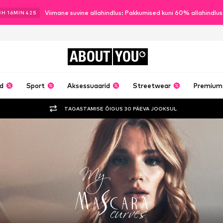
Viimane suvine allahindlus: Pakkumised kuni 60% allahindlu
3
H
16
MIN
41
S
ABOUT
YOU
ud
Sport
Aksessuaarid
Streetwear
Premium
TAGASTAMISE ÕIGUS 30 PÄEVA JOOKSUL