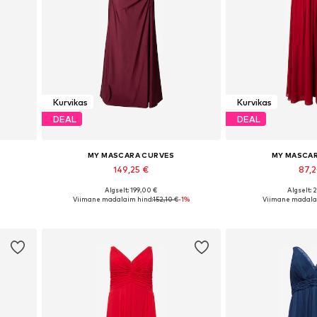
Kurvikas
Kurvikas
DEAL
DEAL
MY MASCARA CURVES
MY MASCA
149,25 €
87,
Algselt: 199,00 €
Algselt: 
 52, 54
Saadaolevad suurused: 46, 48, 50, 52, 54
Saadaolevad suur
Viimane madalaim hind:
152,10 €
-1%
Viimane madala
Lisa ostukorvi
Lisa os