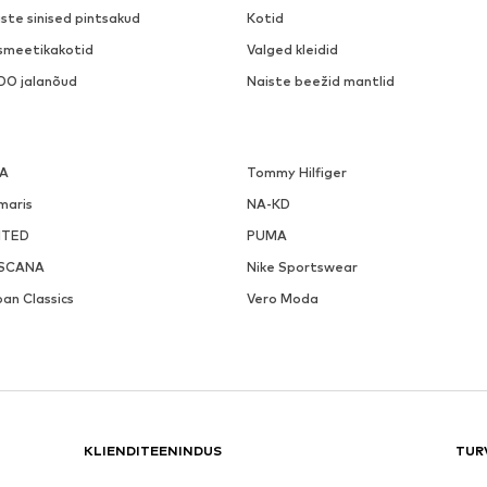
ste sinised pintsakud
Kotid
smeetikakotid
Valged kleidid
DO jalanõud
Naiste beežid mantlid
LA
Tommy Hilfiger
maris
NA-KD
ITED
PUMA
SCANA
Nike Sportswear
an Classics
Vero Moda
KLIENDITEENINDUS
TUR