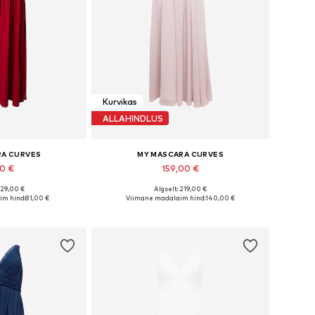
Kurvikas
ALLAHINDLUS
RA CURVES
MY MASCARA CURVES
20 €
159,00 €
229,00 €
Algselt: 219,00 €
used: 46, 48, 50
Saadaolevad suurused: 54
im hind:
81,00 €
Viimane madalaim hind:
140,00 €
tukorvi
Lisa ostukorvi