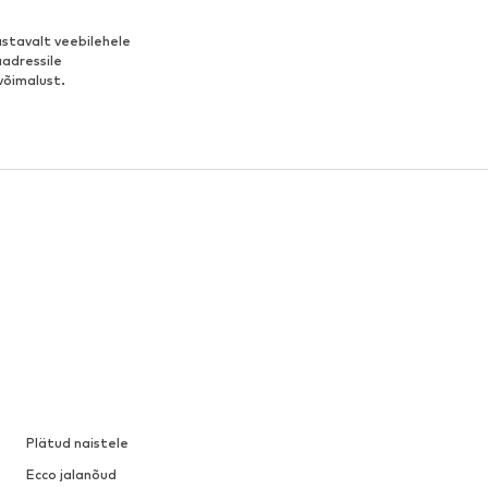
stavalt veebilehele
aadressile
võimalust.
Plätud naistele
Ecco jalanõud