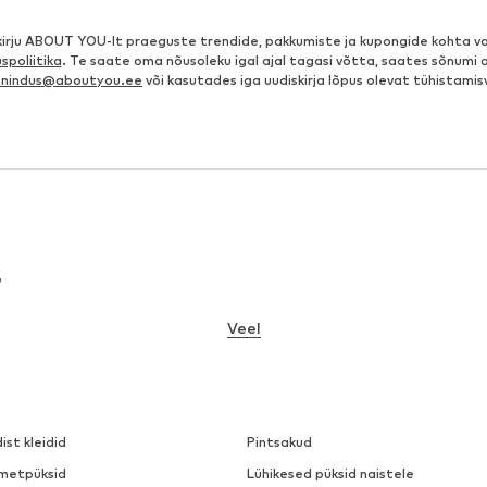
kirju ABOUT YOU-lt praeguste trendide, pakkumiste ja kupongide kohta va
spoliitika
. Te saate oma nõusoleku igal ajal tagasi võtta, saates sõnumi 
eenindus@aboutyou.ee
või kasutades iga uudiskirja lõpus olevat tühistamis
s
Veel
dist kleidid
Pintsakud
metpüksid
Lühikesed püksid naistele