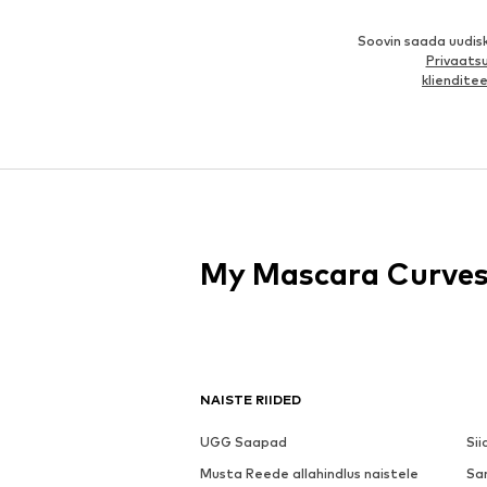
Soovin saada uudis
Privaatsu
kliendit
My Mascara Curve
NAISTE RIIDED
UGG Saapad
Sii
Musta Reede allahindlus naistele
Sa