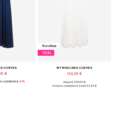
Kurvikas
DEAL
RA CURVES
MY MASCARA CURVES
00 €
143,20 €
hind:
229,00 €
-21%
Algselt: 229,00 €
suurused: 46
Saadaolevad suurused: 50, 54
Viimane madalaim hind:
143,20 €
tukorvi
Lisa ostukorvi