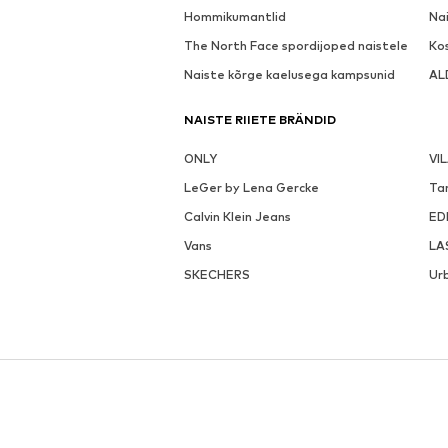
Hommikumantlid
Nai
The North Face spordijoped naistele
Ko
Naiste kõrge kaelusega kampsunid
AL
NAISTE RIIETE BRÄNDID
ONLY
VI
LeGer by Lena Gercke
Ta
Calvin Klein Jeans
ED
Vans
LA
SKECHERS
Urb