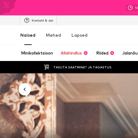
1
Kontakt & abi
Naised
Mehed
Lapsed
Minikollektsioon
Allahindlus
Riided
Jalanõ
TASUTA SAATMINE* JA TAGASTUS 