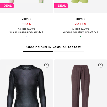
DEAL
DEAL
MOVES
MOVES
11,12 €
20,72 €
Algselt: 35,00 €
Algselt: 65,00 €
Viimane madalaim hind:
11,12 €
Viimane madalaim hind:
20,72 €
Oled näinud 32 kokku 65 tootest