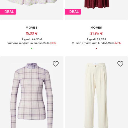
DEAL
DEAL
MOVES
MOVES
15,33 €
21,96 €
Algselt: 44,90 €
Algselt: 74,95 €
Viimane madalaim hind:
21,90 €
-30%
Viimane madalaim hind:
54,90 €
-60%