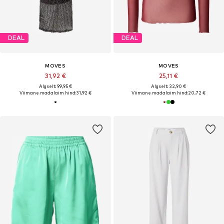
DEAL
DEAL
MOVES
MOVES
31,92 €
25,11 €
Algselt: 99,95 €
Algselt: 32,90 €
Viimane madalaim hind:
31,92 €
Viimane madalaim hind:
20,72 €