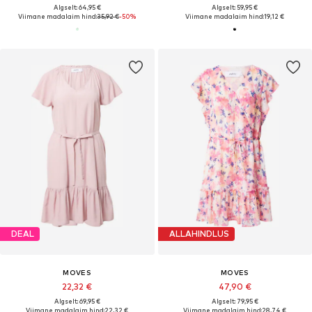
Algselt: 64,95 €
Algselt: 59,95 €
Viimane madalaim hind:
35,92 €
-50%
Viimane madalaim hind:
19,12 €
DEAL
ALLAHINDLUS
MOVES
MOVES
22,32 €
47,90 €
Algselt: 69,95 €
Algselt: 79,95 €
Viimane madalaim hind:
22,32 €
Viimane madalaim hind:
28,74 €