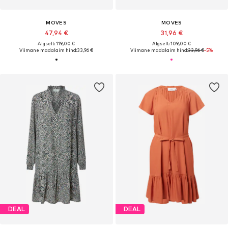
MOVES
MOVES
47,94 €
31,96 €
Algselt: 119,00 €
Algselt: 109,00 €
Viimane madalaim hind:
33,96 €
Viimane madalaim hind:
33,96 €
-5%
DEAL
DEAL