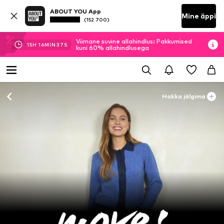
ABOUT YOU App
Mine äppi
(152 700)
Viimane suvine allahindlus: Pakkumised
15
H
16
MIN
35
S
kuni 60% allahindlusega
Hakka jälgima