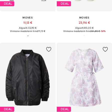
DEAL
DEAL
MOVES
MOVES
11,13 €
23,96 €
Algselt: 32,90 €
Algselt: 80,00 €
Viimane madalaim hind:
11,13 €
Viimane madalaim hind:
54,90 €
-56%
DEAL
DEAL