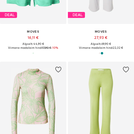
DEAL
DEAL
MOVES
MOVES
16,11 €
27,93 €
Algselt: 44,90 €
Algselt: 69,90 €
Viimane madalaim hind:
17,90 €
-10%
Viimane madalaim hind:
22,32 €