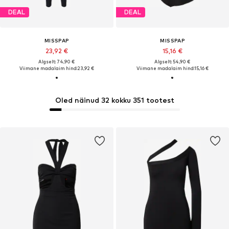
DEAL
DEAL
MISSPAP
MISSPAP
23,92 €
15,16 €
Algselt: 74,90 €
Algselt: 54,90 €
Viimane madalaim hind:
23,92 €
Viimane madalaim hind:
15,16 €
Oled näinud 32 kokku 351 tootest