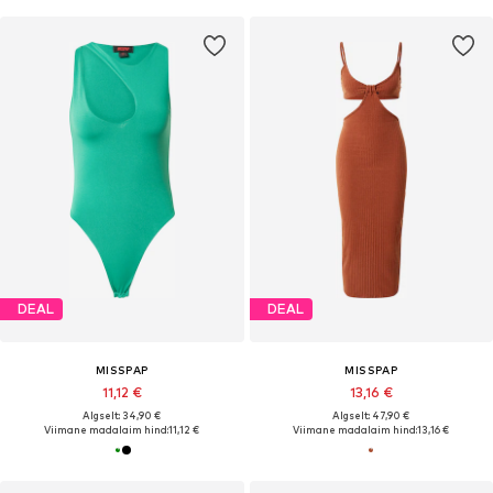
DEAL
DEAL
MISSPAP
MISSPAP
11,12 €
13,16 €
Algselt: 34,90 €
Algselt: 47,90 €
Viimane madalaim hind:
11,12 €
Viimane madalaim hind:
13,16 €