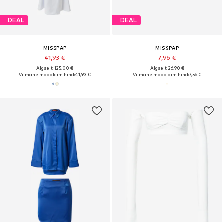
DEAL
DEAL
MISSPAP
MISSPAP
41,93 €
7,96 €
Algselt: 125,00 €
Algselt: 26,90 €
Viimane madalaim hind:
41,93 €
Viimane madalaim hind:
7,56 €