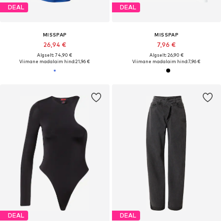
DEAL
DEAL
MISSPAP
MISSPAP
26,94 €
7,96 €
Algselt: 74,90 €
Algselt: 26,90 €
Viimane madalaim hind:
21,96 €
Viimane madalaim hind:
7,96 €
DEAL
DEAL