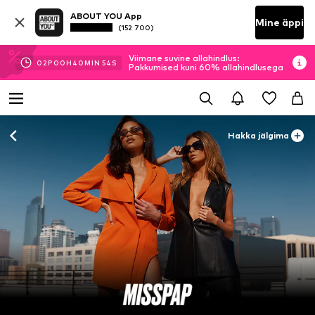
ABOUT YOU App
Mine äppi
(152 700)
Viimane suvine allahindlus:
02
P
00
H
40
MIN
52
S
Pakkumised kuni 60% allahindlusega
Hakka jälgima