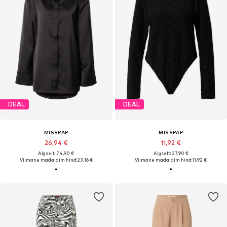
DEAL
DEAL
MISSPAP
MISSPAP
26,94 €
11,92 €
Algselt: 74,90 €
Algselt: 37,90 €
Viimane madalaim hind:
23,16 €
Viimane madalaim hind:
11,92 €