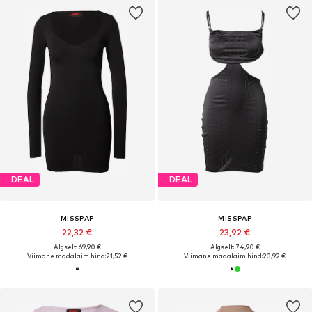
DEAL
DEAL
MISSPAP
MISSPAP
22,32 €
23,92 €
Algselt: 69,90 €
Algselt: 74,90 €
Viimane madalaim hind:
21,52 €
Viimane madalaim hind:
23,92 €