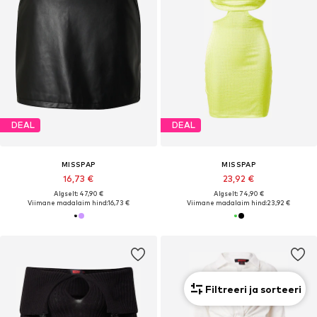
DEAL
DEAL
MISSPAP
MISSPAP
16,73 €
23,92 €
Algselt: 47,90 €
Algselt: 74,90 €
Viimane madalaim hind:
16,73 €
Viimane madalaim hind:
23,92 €
Filtreeri ja sorteeri