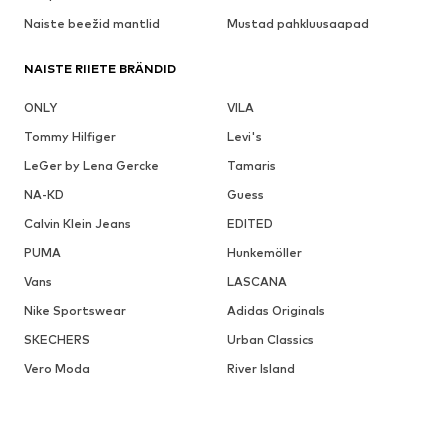
Naiste beežid mantlid
Mustad pahkluusaapad
NAISTE RIIETE BRÄNDID
ONLY
VILA
Tommy Hilfiger
Levi's
LeGer by Lena Gercke
Tamaris
NA-KD
Guess
Calvin Klein Jeans
EDITED
PUMA
Hunkemöller
Vans
LASCANA
Nike Sportswear
Adidas Originals
SKECHERS
Urban Classics
Vero Moda
River Island