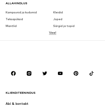
ALLAHINDLUS
Kampsunid ja kudumid
Kleidid
Teksapüksid
Joped
Mantlid
Särgid ja topid
Veel
Püksid
Pesu
Seelikud
Pluusid ja tuunikad
Dressipluusid
Pintsakud
Ujumisriided
Pükskostüümid
Suured suurused
Tulevasele emale
Jalanõud
Sport
Aksessuaarid
Premium
RIIDED
KLIENDITEENINDUS
Uus
Trendikas
Kleidid
Teksapüksid
Abi & kontakt 