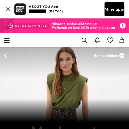
ABOUT YOU App
Mine äppi
(152 700)
Viimane suvine allahindlus:
02
P
03
H
47
MIN
17
S
Pakkumised kuni 60% allahindlusega
Hakka jälgima