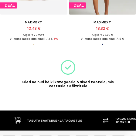
DEAL
DEAL
MADMEXT
MADMEXT
10,43 €
18,32 €
Algselt: 20,90 €
Algselt: 22,90 €
Viimane madalaim hind:
11,13 €
-6%
Viimane madalaim hind:
17,18 €
Oled näinud kõiki kategooria Naised tooteid, mis
vastasid su filtritele
TAGASTAMIS
TASUTA SAATMINE* JA TAGASTUS
JOOKSUL