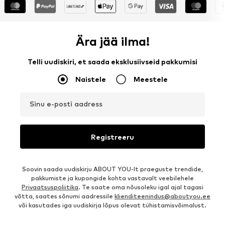
Ära jää ilma!
Telli uudiskiri, et saada eksklusiivseid pakkumisi
Naistele
Meestele
Sinu e-posti aadress
Registreeru
Soovin saada uudiskirju ABOUT YOU-lt praeguste trendide,
pakkumiste ja kupongide kohta vastavalt veebilehele
Privaatsuspoliitika
. Te saate oma nõusoleku igal ajal tagasi
võtta, saates sõnumi aadressile
klienditeenindus@aboutyou.ee
või kasutades iga uudiskirja lõpus olevat tühistamisvõimalust.