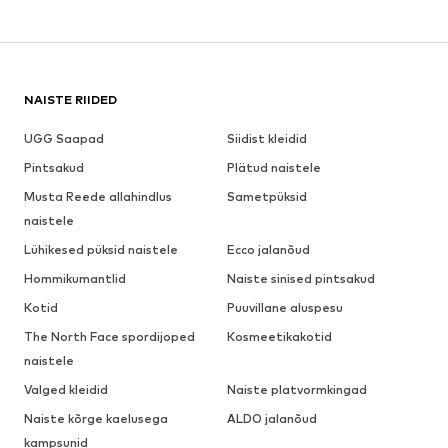
NAISTE RIIDED
UGG Saapad
Siidist kleidid
Pintsakud
Plätud naistele
Musta Reede allahindlus
Sametpüksid
naistele
Lühikesed püksid naistele
Ecco jalanõud
Hommikumantlid
Naiste sinised pintsakud
Kotid
Puuvillane aluspesu
The North Face spordijoped
Kosmeetikakotid
naistele
Valged kleidid
Naiste platvormkingad
Naiste kõrge kaelusega
ALDO jalanõud
kampsunid