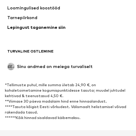
Särgid ja topid
Püksid
Loomingulised koostööd
Joped
Kampsunid ja kudumid
Tarnepiirkond
Pesu
Pluusid ja tuunikad
Lepingust taganemine siin
Mantlid
Seelikud
Ujumisriided
Dressipluusid
Pintsakud
Pükskostüümid
TURVALINE OSTLEMINE
Suured suurused
Tulevasele emale
Sündmused
Eksklusiivne
Sinu andmed on meiega turvaliselt
Taaskasutus
*Tellimuste puhul, mille summa ületab 24,90 €, on
JALANÕUD
kohaletoimetamine kogumispunktidesse tasuta; muudel juhtudel
kehtivad & teenustasud 4,50 €.
Uus
Trendikas
**Viimase 30 päeva madalaim hind enne hinnaalandust.
****Tasuta kõigist Eesti võrkudest. Välismaalt helistamisel võivad
Vabaaja jalanõud
Pahkluusaapad
rakendada tasud.
Kontsasaapad ja -kingad
Saapad
******Kõik hinnad sisaldavad käibemaksu.
Sandaalid
Poolsaapad
Spordijalatsid
Baleriinad