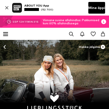
ABOUT YOU App
Mine äppi
(152 700)
Viimane suvine allahindlus: Pakkumised
03
P
12
H
11
MIN
29
S
kuni 60% allahindlusega
Hakka jälgima