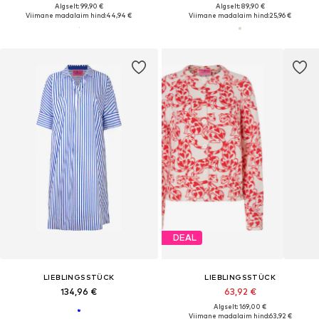
Algselt: 99,90 €
Algselt: 89,90 €
Viimane madalaim hind:
44,94 €
Viimane madalaim hind:
25,96 €
DEAL
LIEBLINGSSTÜCK
LIEBLINGSSTÜCK
134,96 €
63,92 €
Algselt: 169,00 €
Viimane madalaim hind:
63,92 €