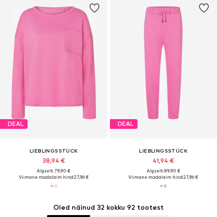
DEAL
DEAL
LIEBLINGSSTÜCK
LIEBLINGSSTÜCK
38,94 €
41,94 €
Algselt: 79,90 €
Algselt: 89,90 €
Viimane madalaim hind:
27,96 €
Viimane madalaim hind:
27,96 €
Oled näinud 32 kokku 92 tootest