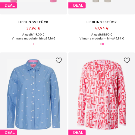
DEAL
DEAL
LIEBLINGSSTÜCK
LIEBLINGSSTÜCK
37,96 €
47,94 €
Algselt: 119,00 €
Algselt: 89,90 €
Viimane madalaim hind:
37,96 €
Viimane madalaim hind:
47,94 €
DEAL
DEAL