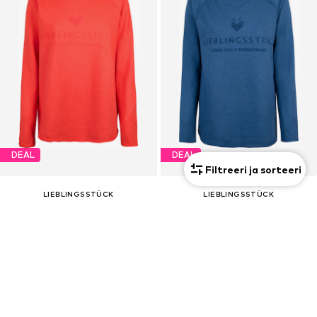
DEAL
DEAL
Filtreeri ja sorteeri
LIEBLINGSSTÜCK
LIEBLINGSSTÜCK
44,94 €
67,41 €
Algselt: 94,90 €
Algselt: 94,90 €
Viimane madalaim hind:
33,71 €
Viimane madalaim hind:
44,94 €
+
1
+
1