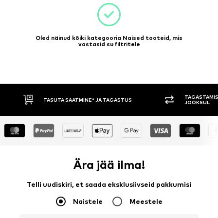
Oled näinud kõiki kategooria Naised tooteid, mis
vastasid su filtritele
TAGASTAMISE ÕIGUS 30 PÄEVA
TASUMINE 
JOOKSUL
Ära jää ilma!
Telli uudiskiri, et saada eksklusiivseid pakkumisi
Naistele
Meestele