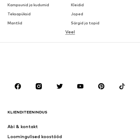
Kampsunid ja kudumid
Kleidid
Teksapüksid
Joped
Mantlid
Särgid ja topid
Veel
Püksid
Pesu
Seelikud
Pluusid ja tuunikad
Dressipluusid
Pintsakud
Ujumisriided
Pükskostüümid
Suured suurused
Tulevasele emale
Jalanõud
Sport
Aksessuaarid
Premium
RIIDED
KLIENDITEENINDUS
Uus
Trendikas
Kleidid
Teksapüksid
Abi & kontakt 
Särgid ja topid
Püksid
Loomingulised koostööd
Joped
Kampsunid ja kudumid