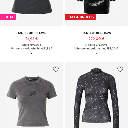
DEAL
ALLAHINDLUS
HAN KJØBENHAVN
HAN KJØBENHAVN
31,92 €
229,00 €
Algselt: 99,90 €
Algselt: 575,00 €
Viimane madalaim hind:
31,92 €
Viimane madalaim hind:
183,20 €