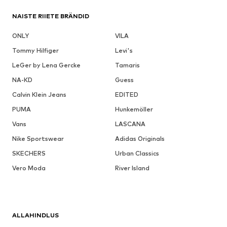
NAISTE RIIETE BRÄNDID
ONLY
VILA
Tommy Hilfiger
Levi's
LeGer by Lena Gercke
Tamaris
NA-KD
Guess
Calvin Klein Jeans
EDITED
PUMA
Hunkemöller
Vans
LASCANA
Nike Sportswear
Adidas Originals
SKECHERS
Urban Classics
Vero Moda
River Island
ALLAHINDLUS