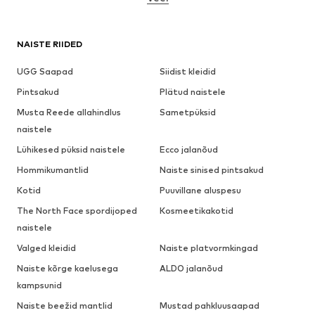
NAISTE RIIDED
UGG Saapad
Siidist kleidid
Pintsakud
Plätud naistele
Musta Reede allahindlus
Sametpüksid
naistele
Lühikesed püksid naistele
Ecco jalanõud
Hommikumantlid
Naiste sinised pintsakud
Kotid
Puuvillane aluspesu
The North Face spordijoped
Kosmeetikakotid
naistele
Valged kleidid
Naiste platvormkingad
Naiste kõrge kaelusega
ALDO jalanõud
kampsunid
Naiste beežid mantlid
Mustad pahkluusaapad