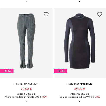
DEAL
DEAL
HAN KJØBENHAVN
HAN KJØBENHAVN
73,50 €
69,93 €
Algselt: 215,00 €
Algselt: 205,00 €
Viimane madalaim hind:
105,00 €
-30%
Viimane madalaim hind:
99,90 €
-30%