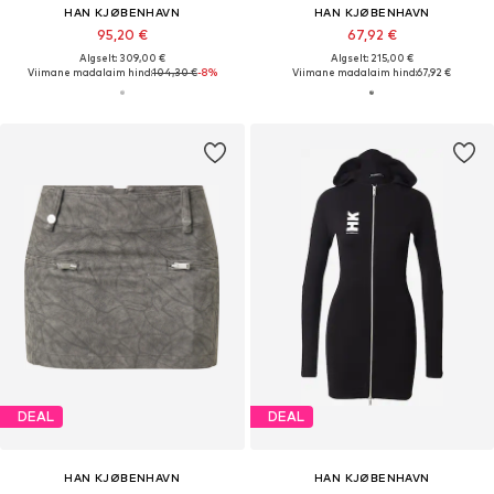
HAN KJØBENHAVN
HAN KJØBENHAVN
95,20 €
67,92 €
Algselt: 309,00 €
Algselt: 215,00 €
Viimane madalaim hind:
104,30 €
-8%
Viimane madalaim hind:
67,92 €
DEAL
DEAL
HAN KJØBENHAVN
HAN KJØBENHAVN