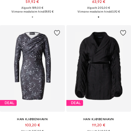
59,92 €
63,92 €
Algselt: 189,00 €
Algselt: 205,00 €
Viimane madalaim hind:
59,92 €
Viimane madalaim hind:
63,92 €
DEAL
DEAL
HAN KJØBENHAVN
HAN KJØBENHAVN
103,20 €
111,20 €