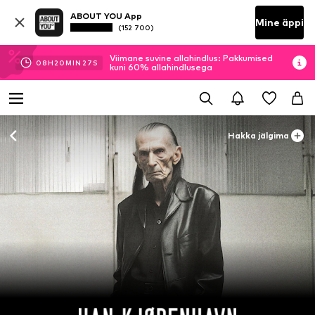
ABOUT YOU App
Mine äppi
(152 700)
Viimane suvine allahindlus: Pakkumised
08
H
20
MIN
27
S
kuni 60% allahindlusega
Hakka jälgima