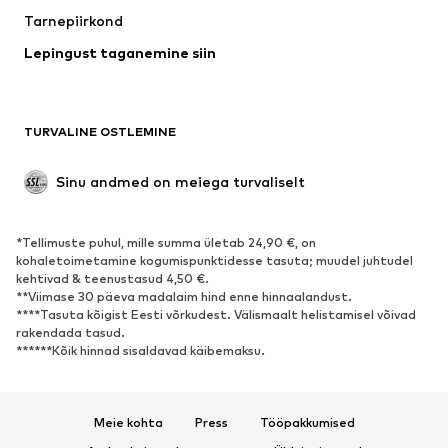
Tarnepiirkond
Pesu
Pluusid ja tuunikad
Lepingust taganemine siin
Mantlid
Seelikud
Ujumisriided
Dressipluusid
Pintsakud
Pükskostüümid
TURVALINE OSTLEMINE
Suured suurused
Tulevasele emale
Sündmused
Eksklusiivne
Sinu andmed on meiega turvaliselt
Taaskasutus
*Tellimuste puhul, mille summa ületab 24,90 €, on
JALANÕUD
kohaletoimetamine kogumispunktidesse tasuta; muudel juhtudel
kehtivad & teenustasud 4,50 €.
Uus
Trendikas
**Viimase 30 päeva madalaim hind enne hinnaalandust.
****Tasuta kõigist Eesti võrkudest. Välismaalt helistamisel võivad
Vabaaja jalanõud
Pahkluusaapad
rakendada tasud.
Kontsasaapad ja -kingad
Saapad
******Kõik hinnad sisaldavad käibemaksu.
Sandaalid
Poolsaapad
Spordijalatsid
Baleriinad
Meie kohta
Press
Tööpakkumised
Plätud
Toasussid