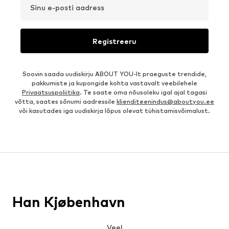
Sinu e-posti aadress
Registreeru
Soovin saada uudiskirju ABOUT YOU-lt praeguste trendide,
pakkumiste ja kupongide kohta vastavalt veebilehele
Privaatsuspoliitika
. Te saate oma nõusoleku igal ajal tagasi
võtta, saates sõnumi aadressile
klienditeenindus@aboutyou.ee
või kasutades iga uudiskirja lõpus olevat tühistamisvõimalust.
Han Kjøbenhavn
Veel