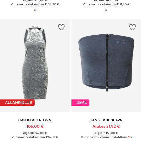
Algselt: 325,00 €
Algselt: 349,00 €
Viimane madalaim hind:
103,20 €
Viimane madalaim hind:
111,20 €
ALLAHINDLUS
DEAL
HAN KJØBENHAVN
HAN KJØBENHAVN
105,00 €
Alates 51,92 €
Algselt: 269,00 €
Algselt: 165,00 €
Viimane madalaim hind:
94,50 €
Viimane madalaim hind:
55,93 €
-7%