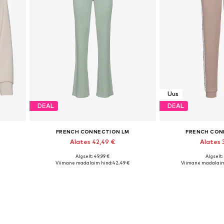
Uus
DEAL
DEAL
FRENCH CONNECTION LM
FRENCH CON
Alates 42,49 €
Alates 
Algselt: 49,99 €
Algselt:
Saadaolevad suurused: XS-S Normaalse lõikega suurus , M Normaalse lõikega suurus , L Normaalse lõikega suurus
Saadaolevad suurused: 36-38, 40-42, 44-46
Saadaolevad suurused:
Viimane madalaim hind:
42,49 €
Viimane madalaim
Lisa ostukorvi
Lisa os