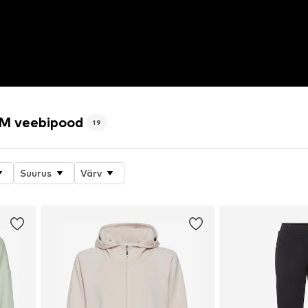
LM veebipood
19
Suurus
Värv