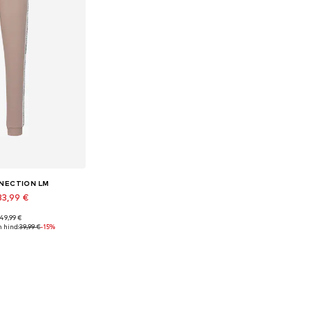
NECTION LM
33,99 €
 49,99 €
 36-38, 40-42, 44-46
 hind:
39,99 €
-15%
tukorvi