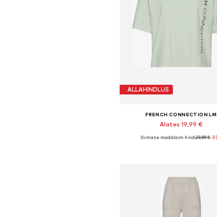
ALLAHINDLUS
FRENCH CONNECTION LM
Alates 19,99 €
Viimane madalaim hind:
29,99 €
-3
Saadaolevad suurused: XS, XS-
Lisa ostukorvi