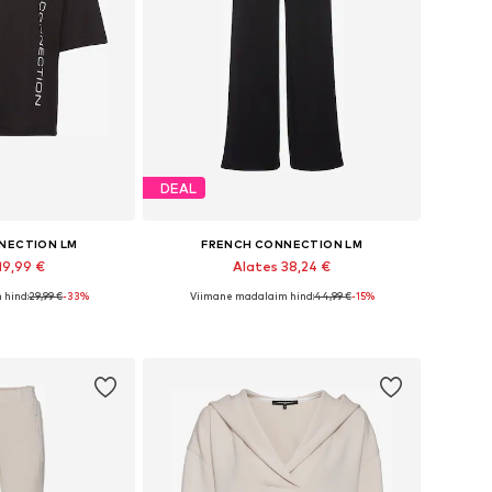
DEAL
NECTION LM
FRENCH CONNECTION LM
19,99 €
Alates 38,24 €
 hind:
29,99 €
-33%
Viimane madalaim hind:
44,99 €
-15%
used: XS-S, M, L
Saadaolevad suurused: 32-34, 44-46
tukorvi
Lisa ostukorvi