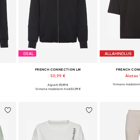
DEAL
ALLAHINDLUS
FRENCH CONNECTION LM
FRENCH CON
50,99 €
Alates 
Viimane madalaim
Algselt: 59,99 €
es
Saadaolevad suurused: XXS-XS, S-M, L-XL, XXL-XXXL
Saadaolevad suur
Viimane madalaim hind:
50,99 €
Lisa ostukorvi
Lisa os