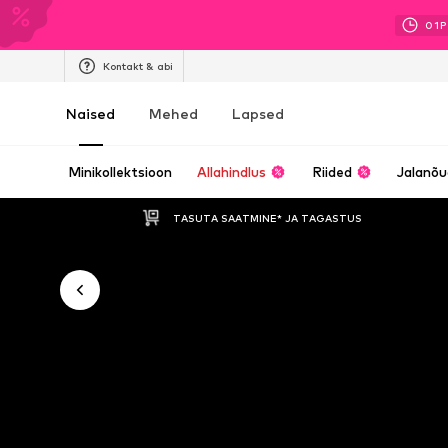
01
P
Kontakt & abi
Naised
Mehed
Lapsed
Minikollektsioon
Allahindlus
Riided
Jalanõ
TASUTA SAATMINE* JA TAGASTUS 