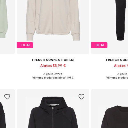
DEAL
DEAL
FRENCH CONNECTION LM
FRENCH CON
Alates 53,99 €
Alates 
Algselt: 59,99 €
Algselt:
, XL
Saadaval erinevates suurustes
Saadaval erinev
Viimane madalaim hind:
41,99 €
Viimane madala
Lisa ostukorvi
Lisa os