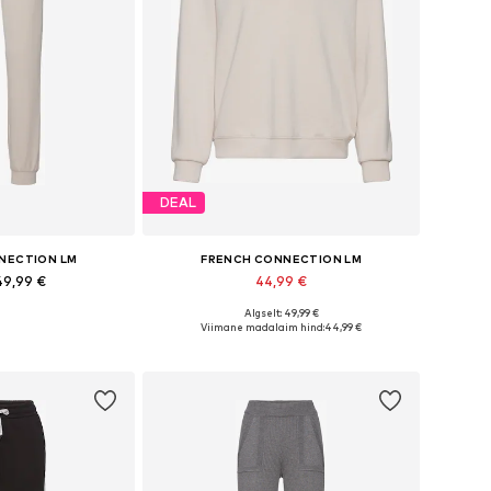
DEAL
NECTION LM
FRENCH CONNECTION LM
49,99 €
44,99 €
Algselt: 49,99 €
Saadaolevad suurused: S-M, L-XL, XXL-XXXL, 4XL-5XL
Saadaolevad suurused: XS, M
Viimane madalaim hind:
44,99 €
tukorvi
Lisa ostukorvi