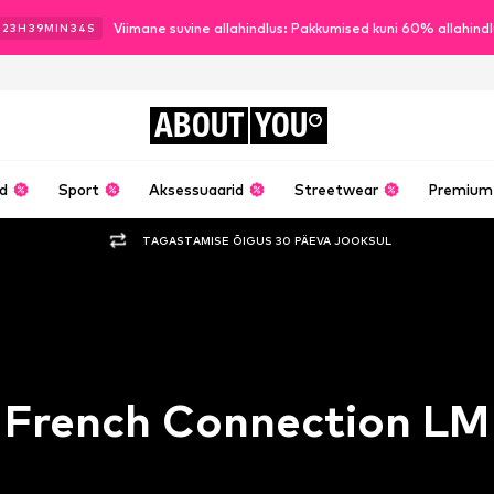
Viimane suvine allahindlus: Pakkumised kuni 60% allahind
23
H
39
MIN
33
S
ABOUT
YOU
ud
Sport
Aksessuaarid
Streetwear
Premium
TAGASTAMISE ÕIGUS 30 PÄEVA JOOKSUL
French Connection LM