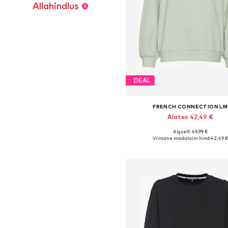
Allahindlus
DEAL
FRENCH CONNECTION LM
Alates 42,49 €
Algselt: 49,99 €
Saadaolevad suurused: XS-S, M
Viimane madalaim hind:
42,49 €
Lisa ostukorvi