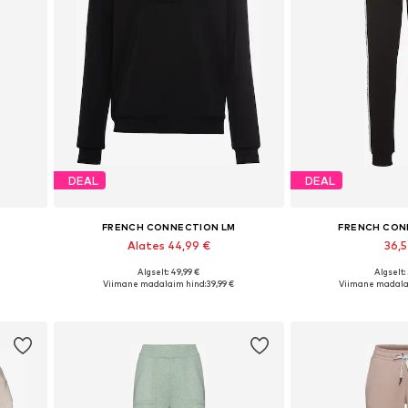
DEAL
DEAL
FRENCH CONNECTION LM
FRENCH CON
Alates 44,99 €
36,
Algselt: 49,99 €
Algselt:
Saadaolevad suurused: 36-38, 40-42, 44-46, 48-50
Saadaval erinevates suurustes
Saadaolevad su
Viimane madalaim hind:
39,99 €
Viimane madala
Lisa ostukorvi
Lisa os