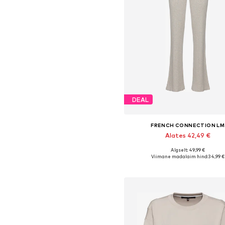
DEAL
FRENCH CONNECTION LM
Alates 42,49 €
Algselt: 49,99 €
Viimane madalaim hind:
34,99 €
Lisa ostukorvi