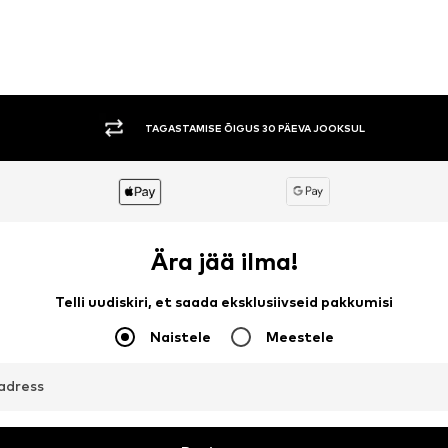
TAGASTAMISE ÕIGUS 30 PÄEVA JOOKSUL
Ära jää ilma!
Telli uudiskiri, et saada eksklusiivseid pakkumisi
Naistele
Meestele
aadress