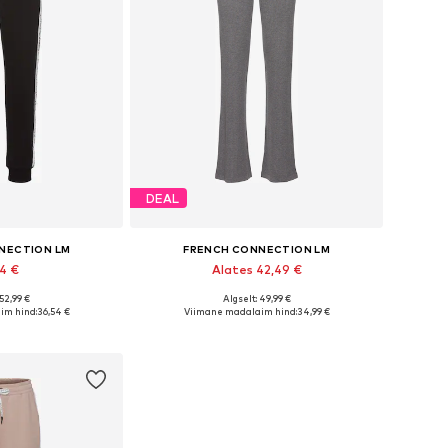
DEAL
NECTION LM
FRENCH CONNECTION LM
54 €
Alates 42,49 €
 52,99 €
Algselt: 49,99 €
urused: 44-46
Saadaolevad suurused: 36-38, 40-42, 44-46
im hind:
36,54 €
Viimane madalaim hind:
34,99 €
tukorvi
Lisa ostukorvi