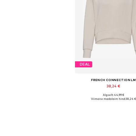
DEAL
FRENCH CONNECTION LM
38,24 €
Algselt: 44,99 €
Viimane madalaim hind:
38,24 €
Lisa ostukorvi