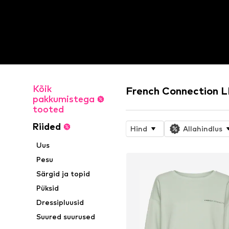
Kõik
French Connection 
pakkumistega
tooted
Riided
Hind
Allahindlus
Uus
Pesu
Särgid ja topid
Püksid
Dressipluusid
Suured suurused