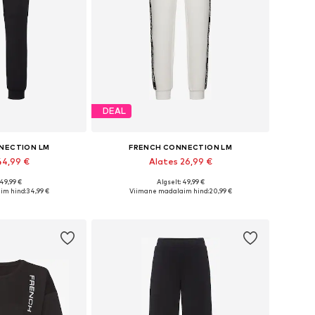
DEAL
NECTION LM
FRENCH CONNECTION LM
44,99 €
Alates 26,99 €
 49,99 €
Algselt: 49,99 €
ates suurustes
Saadaolevad suurused: 36-38, 40-42, 44-46, 48-50
im hind:
34,99 €
Viimane madalaim hind:
20,99 €
tukorvi
Lisa ostukorvi