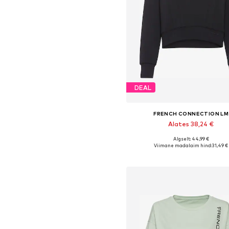
DEAL
FRENCH CONNECTION LM
Alates 38,24 €
Algselt: 44,99 €
Saadaval erinevates suurust
Viimane madalaim hind:
31,49 €
Lisa ostukorvi