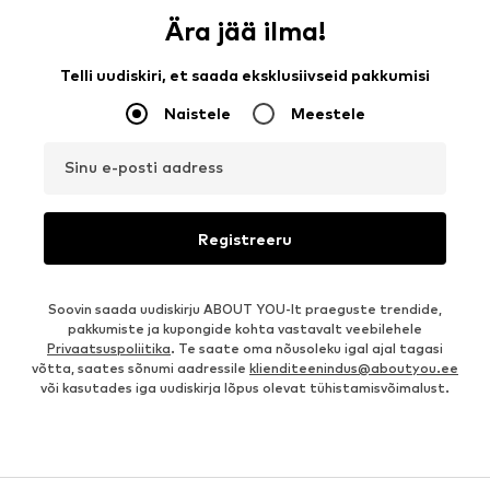
Ära jää ilma!
Telli uudiskiri, et saada eksklusiivseid pakkumisi
Naistele
Meestele
Sinu e-posti aadress
Registreeru
Soovin saada uudiskirju ABOUT YOU-lt praeguste trendide,
pakkumiste ja kupongide kohta vastavalt veebilehele
Privaatsuspoliitika
. Te saate oma nõusoleku igal ajal tagasi
võtta, saates sõnumi aadressile
klienditeenindus@aboutyou.ee
või kasutades iga uudiskirja lõpus olevat tühistamisvõimalust.