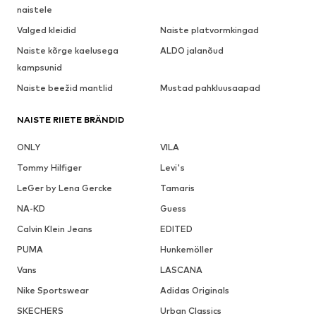
naistele
Valged kleidid
Naiste platvormkingad
Naiste kõrge kaelusega
ALDO jalanõud
kampsunid
Naiste beežid mantlid
Mustad pahkluusaapad
NAISTE RIIETE BRÄNDID
ONLY
VILA
Tommy Hilfiger
Levi's
LeGer by Lena Gercke
Tamaris
NA-KD
Guess
Calvin Klein Jeans
EDITED
PUMA
Hunkemöller
Vans
LASCANA
Nike Sportswear
Adidas Originals
SKECHERS
Urban Classics