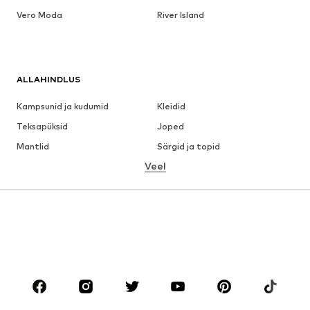
Vero Moda
River Island
ALLAHINDLUS
Kampsunid ja kudumid
Kleidid
Teksapüksid
Joped
Mantlid
Särgid ja topid
Veel
Püksid
Pesu
Seelikud
Pluusid ja tuunikad
Dressipluusid
Pintsakud
Ujumisriided
Pükskostüümid
Suured suurused
Tulevasele emale
Jalanõud
Sport
Aksessuaarid
Premium