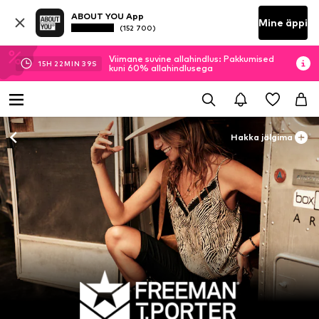
ABOUT YOU App
Mine äppi
(152 700)
Viimane suvine allahindlus: Pakkumised
15
H
22
MIN
38
S
kuni 60% allahindlusega
Hakka jälgima