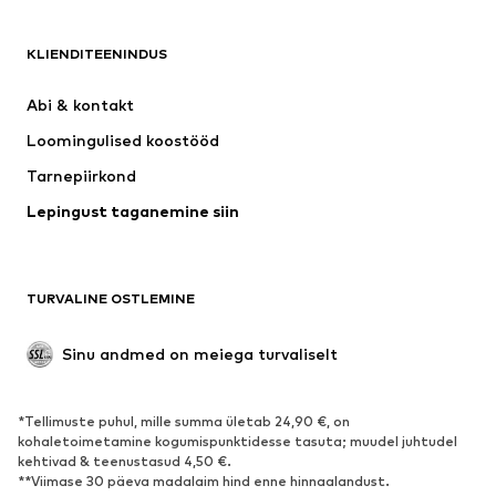
RIIDED
KLIENDITEENINDUS
Uus
Trendikas
Kleidid
Teksapüksid
Abi & kontakt 
Särgid ja topid
Püksid
Loomingulised koostööd
Joped
Kampsunid ja kudumid
Tarnepiirkond
Pesu
Pluusid ja tuunikad
Lepingust taganemine siin
Mantlid
Seelikud
Ujumisriided
Dressipluusid
Pintsakud
Pükskostüümid
TURVALINE OSTLEMINE
Suured suurused
Tulevasele emale
Sündmused
Eksklusiivne
Sinu andmed on meiega turvaliselt
Taaskasutus
*Tellimuste puhul, mille summa ületab 24,90 €, on
JALANÕUD
kohaletoimetamine kogumispunktidesse tasuta; muudel juhtudel
kehtivad & teenustasud 4,50 €.
Uus
Trendikas
**Viimase 30 päeva madalaim hind enne hinnaalandust.