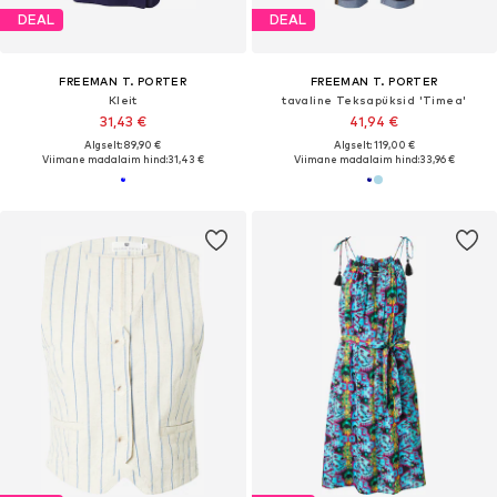
DEAL
DEAL
FREEMAN T. PORTER
FREEMAN T. PORTER
Kleit
tavaline Teksapüksid 'Timea'
31,43 €
41,94 €
Algselt: 89,90 €
Algselt: 119,00 €
Viimane madalaim hind:
31,43 €
Viimane madalaim hind:
33,96 €