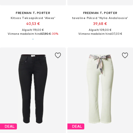
FREEMAN T. PORTER
FREEMAN T. PORTER
Kitsas Teksapüksid 'Alexa'
tavaline Püksid 'Nylia Andalousia'
40,53 €
39,68 €
Algselt: 119,00 €
Algselt: 109,00 €
Viimane madalaim hind:
57,90 €
-30%
Viimane madalaim hind:
37,03 €
DEAL
DEAL