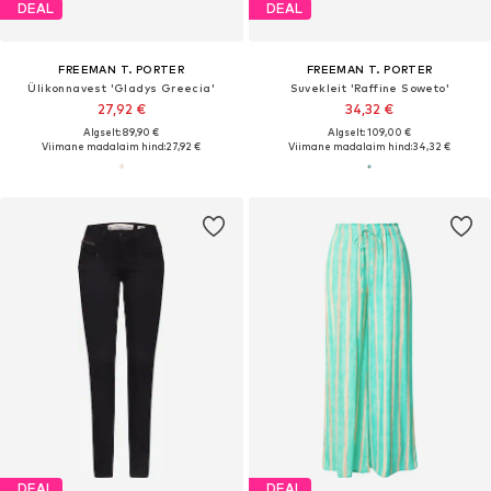
DEAL
DEAL
FREEMAN T. PORTER
FREEMAN T. PORTER
Ülikonnavest 'Gladys Greecia'
Suvekleit 'Raffine Soweto'
27,92 €
34,32 €
Algselt: 89,90 €
Algselt: 109,00 €
Viimane madalaim hind:
27,92 €
Viimane madalaim hind:
34,32 €
DEAL
DEAL