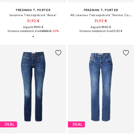
FREEMAN T. PORTER
FREEMAN T. PORTER
tavaline Teksapüksid 'Anae'
Alt laienev Teksapüksid 'Norma California'
31,92 €
31,92 €
Algselt: 99,90 €
Algselt: 99,90 €
Viimane madalaim hind:
39,90 €
-20%
Viimane madalaim hind:
31,92 €
DEAL
DEAL