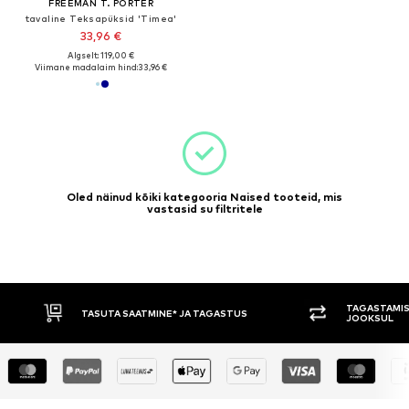
FREEMAN T. PORTER
tavaline Teksapüksid 'Timea'
33,96 €
Algselt: 119,00 €
Viimane madalaim hind:
33,96 €
Oled näinud kõiki kategooria Naised tooteid, mis
vastasid su filtritele
TAGASTAMISE ÕIGUS 30 PÄEVA
ASTUS
JOOKSUL