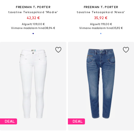
FREEMAN T. PORTER
FREEMAN T. PORTER
tavaline Teksapüksid 'Madie'
tavaline Teksapüksid 'Alexa'
42,32 €
35,92 €
Algselt: 109,00 €
Algselt: 119,00 €
Viimane madalaim hind:
38,94 €
Viimane madalaim hind:
35,92 €
DEAL
DEAL