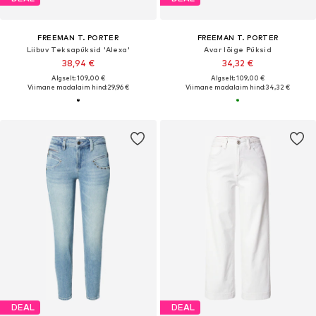
FREEMAN T. PORTER
FREEMAN T. PORTER
Liibuv Teksapüksid 'Alexa'
Avar lõige Püksid
38,94 €
34,32 €
Algselt: 109,00 €
Algselt: 109,00 €
Viimane madalaim hind:
29,96 €
Viimane madalaim hind:
34,32 €
DEAL
DEAL