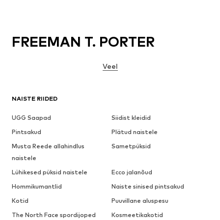
FREEMAN T. PORTER
Veel
NAISTE RIIDED
UGG Saapad
Siidist kleidid
Pintsakud
Plätud naistele
Musta Reede allahindlus
Sametpüksid
naistele
Lühikesed püksid naistele
Ecco jalanõud
Hommikumantlid
Naiste sinised pintsakud
Kotid
Puuvillane aluspesu
The North Face spordijoped
Kosmeetikakotid