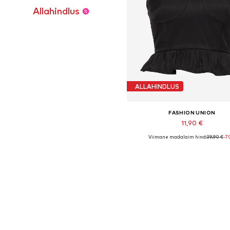
Allahindlus
ALLAHINDLUS
FASHION UNION
11,90 €
Viimane madalaim hind:
39,90 €
-7
Saadaolevad suurused: XL
Lisa ostukorvi