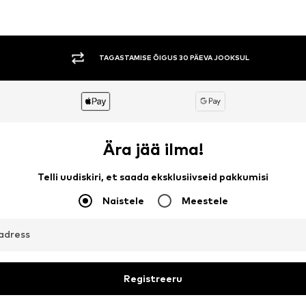
TAGASTAMISE ÕIGUS 30 PÄEVA JOOKSUL
Ära jää ilma!
Telli uudiskiri, et saada eksklusiivseid pakkumisi
Naistele
Meestele
aadress
Registreeru