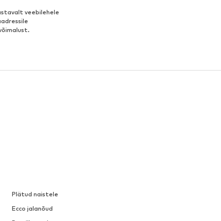
stavalt veebilehele
aadressile
võimalust.
Plätud naistele
Ecco jalanõud