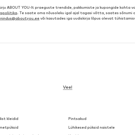
kirju ABOUT YOU-lt praeguste trendide, pakkumiste ja kupongide kohta va
spoliitika
. Te saate oma nõusoleku igal ajal tagasi võtta, saates sõnumi 
eenindus@aboutyou.ee
või kasutades iga uudiskirja lõpus olevat tühistamis
Veel
dist kleidid
Pintsakud
metpüksid
Lühikesed püksid naistele