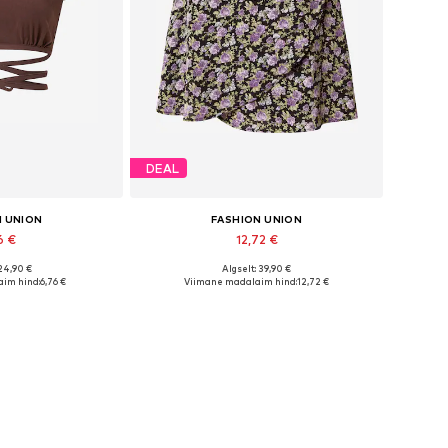
DEAL
N UNION
FASHION UNION
6 €
12,72 €
 24,90 €
Algselt: 39,90 €
rused: XL, XXL
Saadaolevad suurused: 42
im hind:
6,76 €
Viimane madalaim hind:
12,72 €
tukorvi
Lisa ostukorvi