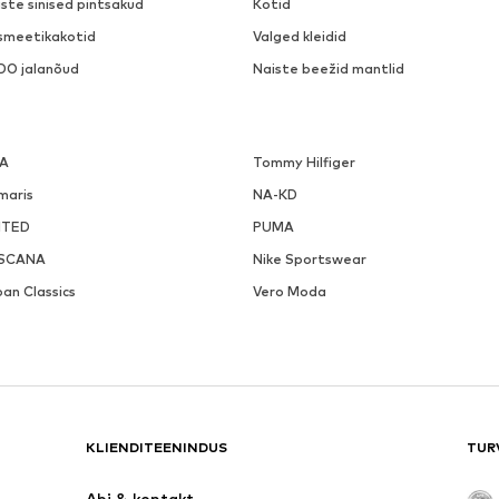
ste sinised pintsakud
Kotid
smeetikakotid
Valged kleidid
DO jalanõud
Naiste beežid mantlid
LA
Tommy Hilfiger
maris
NA-KD
ITED
PUMA
SCANA
Nike Sportswear
an Classics
Vero Moda
KLIENDITEENINDUS
TUR
Abi & kontakt 