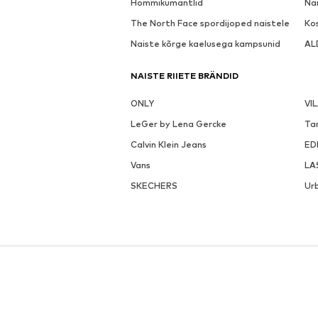
Hommikumantlid
Nai
The North Face spordijoped naistele
Ko
Naiste kõrge kaelusega kampsunid
AL
NAISTE RIIETE BRÄNDID
ONLY
VI
LeGer by Lena Gercke
Ta
Calvin Klein Jeans
ED
Vans
LA
SKECHERS
Urb