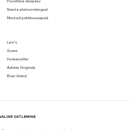
Puuvillane aluspesu
Naiste platvormkingad
Mustad pahkluusaapad
Levi's
Guess
Hunkemöller
Adidas Originals
River Island
VALINE OSTLEMINE