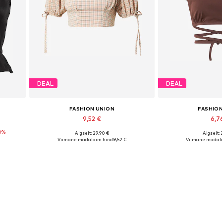
DEAL
DEAL
FASHION UNION
FASHIO
9,52 €
6,7
0%
Algselt: 29,90 €
Algselt:
Saadaolevad suurused: XXL
Saadaolevad suu
Viimane madalaim hind:
9,52 €
Viimane madala
Lisa ostukorvi
Lisa os