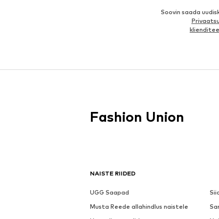
Soovin saada uudis
Privaatsu
kliendit
Fashion Union
NAISTE RIIDED
UGG Saapad
Sii
Musta Reede allahindlus naistele
Sa