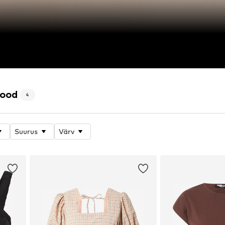
pood
4
Suurus
Värv