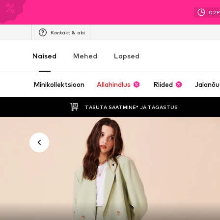
02
P
Kontakt & abi
Naised
Mehed
Lapsed
Minikollektsioon
Allahindlus
Riided
Jalanõ
TASUTA SAATMINE* JA TAGASTUS 