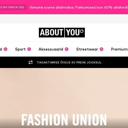
Viimane suvine allahindlus: Pakkumised kuni 60% allahind
09
H
18
MIN
14
S
ABOUT
YOU
ud
Sport
Aksessuaarid
Streetwear
Premium
TAGASTAMISE ÕIGUS 30 PÄEVA JOOKSUL