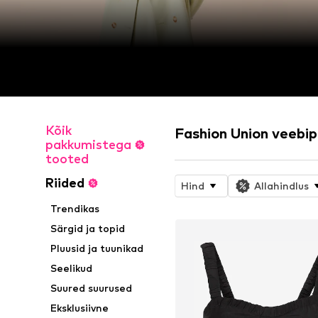
Kõik
Fashion Union veebi
pakkumistega
tooted
Riided
Hind
Allahindlus
Trendikas
Särgid ja topid
Pluusid ja tuunikad
Seelikud
Suured suurused
Eksklusiivne