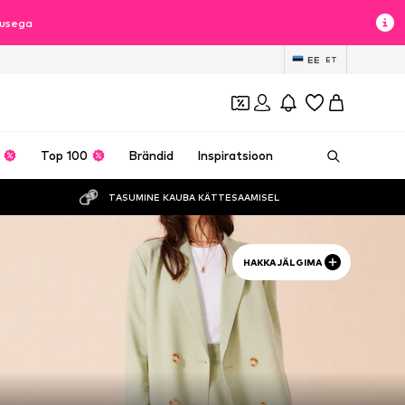
lusega
EE
ET
Top 100
Brändid
Inspiratsioon
TASUMINE KAUBA KÄTTESAAMISEL
HAKKA JÄLGIMA