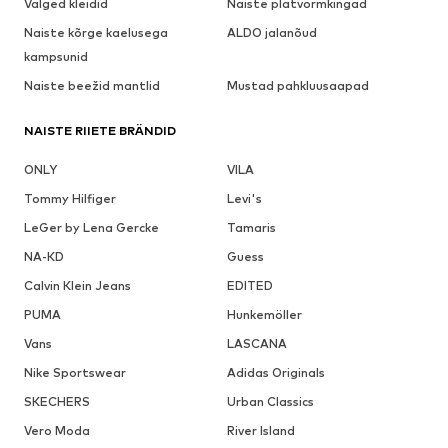
Valged kleidid
Naiste platvormkingad
Naiste kõrge kaelusega
ALDO jalanõud
kampsunid
Naiste beežid mantlid
Mustad pahkluusaapad
NAISTE RIIETE BRÄNDID
ONLY
VILA
Tommy Hilfiger
Levi's
LeGer by Lena Gercke
Tamaris
NA-KD
Guess
Calvin Klein Jeans
EDITED
PUMA
Hunkemöller
Vans
LASCANA
Nike Sportswear
Adidas Originals
SKECHERS
Urban Classics
Vero Moda
River Island