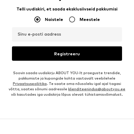
Telli uudiskiri, et saada eksklusiivseid pakkumisi
Naistele
Meestele
Sinu e-posti aadress
Registreeru
Soovin saada uudiskirju ABOUT YOU-lt praeguste trendide,
pakkumiste ja kupongide kohta vastavalt veebilehele
Privaatsuspoliitika
. Te saate oma nõusoleku igal ajal tagasi
võtta, saates sõnumi aadressile
klienditeenindus@aboutyou.ee
või kasutades iga uudiskirja lõpus olevat tühistamisvõimalust.