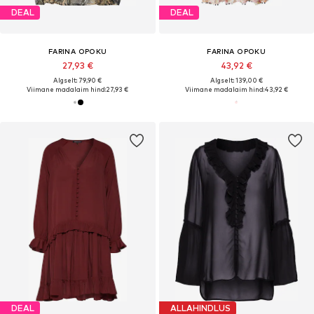
DEAL
DEAL
FARINA OPOKU
FARINA OPOKU
27,93 €
43,92 €
Algselt: 79,90 €
Algselt: 139,00 €
Viimane madalaim hind:
27,93 €
Viimane madalaim hind:
43,92 €
DEAL
ALLAHINDLUS