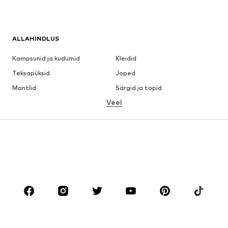
ALLAHINDLUS
Kampsunid ja kudumid
Kleidid
Teksapüksid
Joped
Mantlid
Särgid ja topid
Veel
Püksid
Pesu
Seelikud
Pluusid ja tuunikad
Dressipluusid
Pintsakud
Ujumisriided
Pükskostüümid
Suured suurused
Tulevasele emale
Jalanõud
Sport
Aksessuaarid
Premium
RIIDED