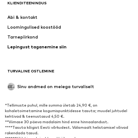
KLIENDITEENINDUS
Uus
Trendikas
Kleidid
Teksapüksid
Abi & kontakt 
Särgid ja topid
Püksid
Loomingulised koostööd
Joped
Kampsunid ja kudumid
Tarnepiirkond
Pesu
Pluusid ja tuunikad
Lepingust taganemine siin
Mantlid
Seelikud
Ujumisriided
Dressipluusid
Pintsakud
Pükskostüümid
TURVALINE OSTLEMINE
Suured suurused
Tulevasele emale
Sündmused
Eksklusiivne
Sinu andmed on meiega turvaliselt
Taaskasutus
*Tellimuste puhul, mille summa ületab 24,90 €, on
JALANÕUD
kohaletoimetamine kogumispunktidesse tasuta; muudel juhtudel
kehtivad & teenustasud 4,50 €.
Uus
Trendikas
**Viimase 30 päeva madalaim hind enne hinnaalandust.
****Tasuta kõigist Eesti võrkudest. Välismaalt helistamisel võivad
Vabaaja jalanõud
Pahkluusaapad
rakendada tasud.
Kontsasaapad ja -kingad
Saapad