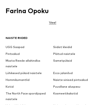
Farina Opoku
Veel
NAISTE RIIDED
UGG Saapad
Siidist kleidid
Pintsakud
Plätud naistele
Musta Reede allahindlus
Sametpüksid
naistele
Lühikesed püksid naistele
Ecco jalanõud
Hommikumantlid
Naiste sinised pintsakud
Kotid
Puuvillane aluspesu
The North Face spordijoped
Kosmeetikakotid
naistele