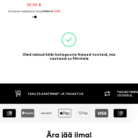
39,90 €
Viimane madalaim hind:
79,90 €
-50%
Oled näinud kõiki kategooria Naised tooteid, mis
vastasid su filtritele
TAGASTAMIS
TASUTA SAATMINE* JA TAGASTUS
JOOKSUL
Ära jää ilma!