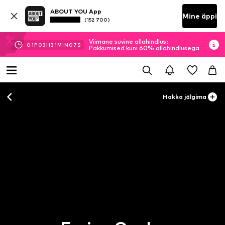
ABOUT YOU App
Mine äppi
(152 700)
Viimane suvine allahindlus:
01
P
03
H
31
MIN
07
S
Pakkumised kuni 60% allahindlusega
Hakka jälgima