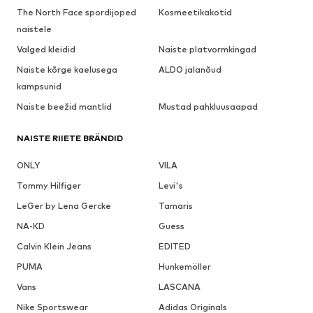
The North Face spordijoped
Kosmeetikakotid
naistele
Valged kleidid
Naiste platvormkingad
Naiste kõrge kaelusega
ALDO jalanõud
kampsunid
Naiste beežid mantlid
Mustad pahkluusaapad
NAISTE RIIETE BRÄNDID
ONLY
VILA
Tommy Hilfiger
Levi's
LeGer by Lena Gercke
Tamaris
NA-KD
Guess
Calvin Klein Jeans
EDITED
PUMA
Hunkemöller
Vans
LASCANA
Nike Sportswear
Adidas Originals