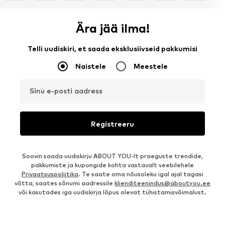
Ära jää ilma!
Telli uudiskiri, et saada eksklusiivseid pakkumisi
Naistele
Meestele
Sinu e-posti aadress
Registreeru
Soovin saada uudiskirju ABOUT YOU-lt praeguste trendide,
pakkumiste ja kupongide kohta vastavalt veebilehele
Privaatsuspoliitika
. Te saate oma nõusoleku igal ajal tagasi
võtta, saates sõnumi aadressile
klienditeenindus@aboutyou.ee
või kasutades iga uudiskirja lõpus olevat tühistamisvõimalust.