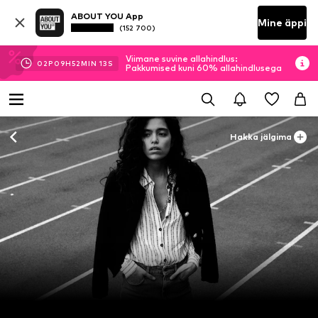
ABOUT YOU App
Mine äppi
(152 700)
Viimane suvine allahindlus:
02
P
09
H
52
MIN
12
S
Pakkumised kuni 60% allahindlusega
Hakka jälgima