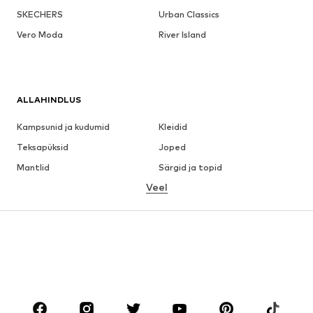
SKECHERS
Urban Classics
Vero Moda
River Island
ALLAHINDLUS
Kampsunid ja kudumid
Kleidid
Teksapüksid
Joped
Mantlid
Särgid ja topid
Veel
Püksid
Pesu
Seelikud
Pluusid ja tuunikad
Dressipluusid
Pintsakud
Ujumisriided
Pükskostüümid
Suured suurused
Tulevasele emale
Jalanõud
Sport
Aksessuaarid
Premium