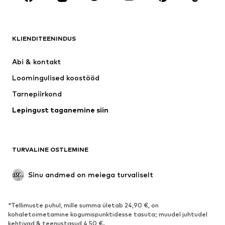
RIIDED
KLIENDITEENINDUS
Uus
Trendikas
Kleidid
Teksapüksid
Abi & kontakt 
Särgid ja topid
Püksid
Loomingulised koostööd
Joped
Kampsunid ja kudumid
Tarnepiirkond
Pesu
Pluusid ja tuunikad
Lepingust taganemine siin
Mantlid
Seelikud
Ujumisriided
Dressipluusid
Pintsakud
Pükskostüümid
TURVALINE OSTLEMINE
Suured suurused
Tulevasele emale
Sündmused
Eksklusiivne
Sinu andmed on meiega turvaliselt
Taaskasutus
*Tellimuste puhul, mille summa ületab 24,90 €, on
JALANÕUD
kohaletoimetamine kogumispunktidesse tasuta; muudel juhtudel
kehtivad & teenustasud 4,50 €.