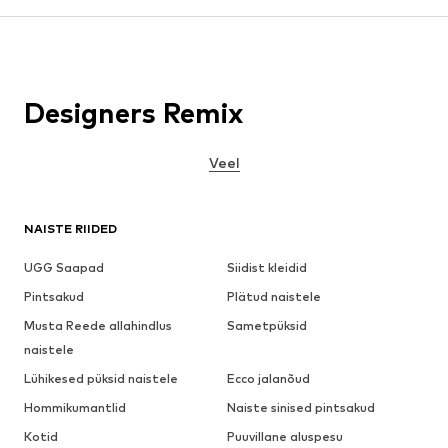
Designers Remix
Veel
NAISTE RIIDED
UGG Saapad
Siidist kleidid
Pintsakud
Plätud naistele
Musta Reede allahindlus
Sametpüksid
naistele
Lühikesed püksid naistele
Ecco jalanõud
Hommikumantlid
Naiste sinised pintsakud
Kotid
Puuvillane aluspesu