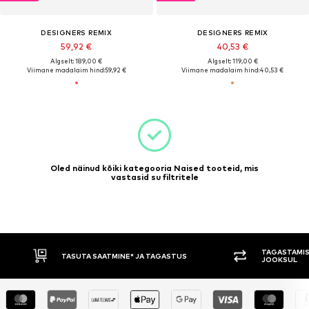
DESIGNERS REMIX
DESIGNERS REMIX
59,92 €
40,53 €
Algselt: 189,00 €
Algselt: 119,00 €
Viimane madalaim hind:
59,92 €
Viimane madalaim hind:
40,53 €
Oled näinud kõiki kategooria Naised tooteid, mis
vastasid su filtritele
TAGASTAMIS
TASUTA SAATMINE* JA TAGASTUS
JOOKSUL