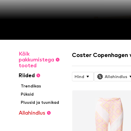
Kõik
Coster Copenhagen 
pakkumistega
tooted
Riided
Hind
Allahindlus
Trendikas
Püksid
Pluusid ja tuunikad
Allahindlus