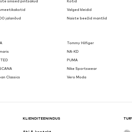
ste sinised pintsakud
Kotid
smeetikakotid
Valged kleidid
DO jalanõud
Naiste beežid mantlid
LA
Tommy Hilfiger
maris
NA-KD
ITED
PUMA
SCANA
Nike Sportswear
an Classics
Vero Moda
KLIENDITEENINDUS
TUR
Abi & kontakt 