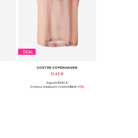
DEAL
COSTER COPENHAGEN
31,43 €
Algselt: 89,90 €
Saadaolevad suurused: XS
Viimane madalaim hind:
44,90 €
-30%
Lisa ostukorvi