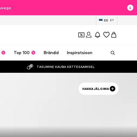
lusega
EE
ET
Top 100
Brändid
Inspiratsioon
TASUMINE KAUBA KÄTTESAAMISEL
HAKKA JÄLGIMA