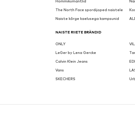
Hommikumantlid
Nai
The North Face spordijoped naistele
Ko
Naiste kõrge kaelusega kampsunid
AL
NAISTE RIIETE BRÄNDID
ONLY
VI
LeGer by Lena Gercke
Ta
Calvin Klein Jeans
ED
Vans
LA
SKECHERS
Urb