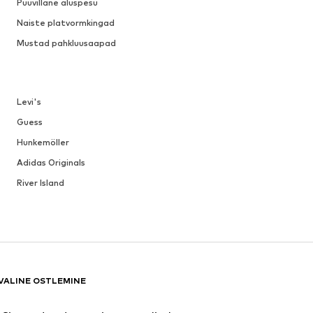
Puuvillane aluspesu
Naiste platvormkingad
Mustad pahkluusaapad
Levi's
Guess
Hunkemöller
Adidas Originals
River Island
VALINE OSTLEMINE