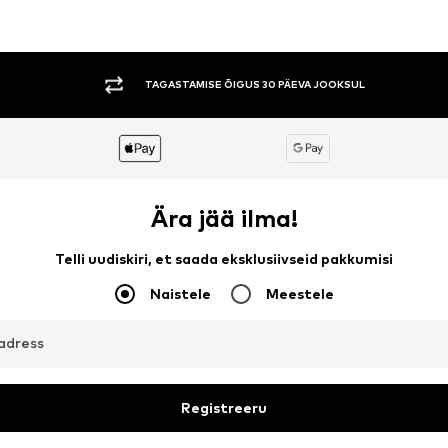
TAGASTAMISE ÕIGUS 30 PÄEVA JOOKSUL
Ära jää ilma!
Telli uudiskiri, et saada eksklusiivseid pakkumisi
Naistele
Meestele
aadress
Registreeru