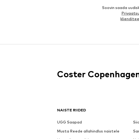
Soovin saada uudis
Privaatsu
kliendit
Coster Copenhage
NAISTE RIIDED
UGG Saapad
Sii
Musta Reede allahindlus naistele
Sa