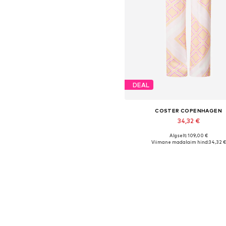
DEAL
COSTER COPENHAGEN
34,32 €
Algselt: 109,00 €
Saadaolevad suurused: 34
Viimane madalaim hind:
34,32 €
Lisa ostukorvi