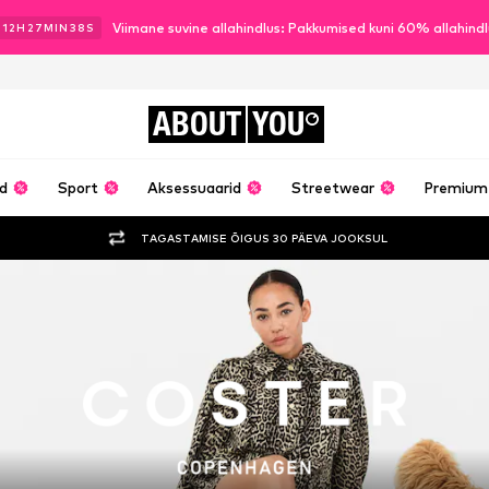
Viimane suvine allahindlus: Pakkumised kuni 60% allahind
12
H
27
MIN
37
S
ABOUT
YOU
ud
Sport
Aksessuaarid
Streetwear
Premium
TAGASTAMISE ÕIGUS 30 PÄEVA JOOKSUL