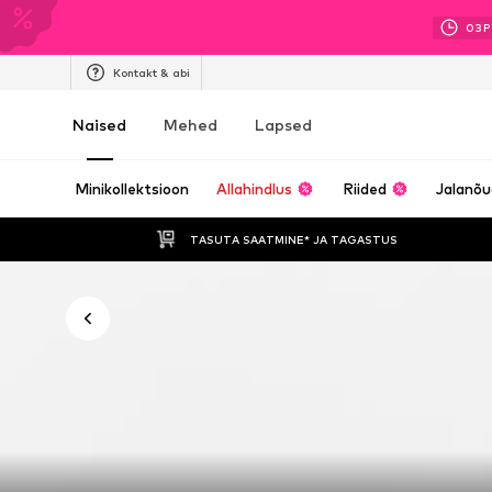
03
P
Kontakt & abi
Naised
Mehed
Lapsed
Minikollektsioon
Allahindlus
Riided
Jalanõ
TASUTA SAATMINE* JA TAGASTUS 