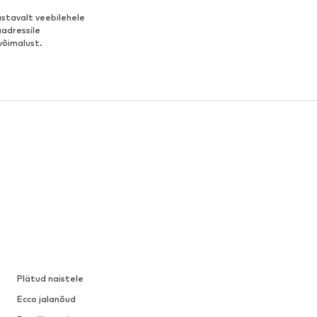
stavalt veebilehele
aadressile
võimalust.
Plätud naistele
Ecco jalanõud