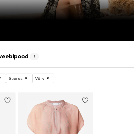
veebipood
2
Suurus
Värv