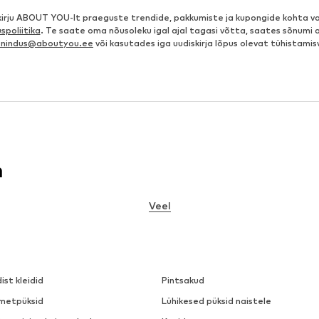
kirju ABOUT YOU-lt praeguste trendide, pakkumiste ja kupongide kohta va
spoliitika
. Te saate oma nõusoleku igal ajal tagasi võtta, saates sõnumi 
eenindus@aboutyou.ee
või kasutades iga uudiskirja lõpus olevat tühistamis
n
Veel
dist kleidid
Pintsakud
metpüksid
Lühikesed püksid naistele