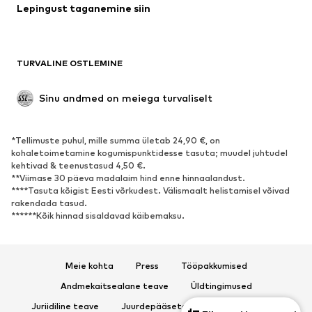
Lepingust taganemine siin
Mantlid
Seelikud
Ujumisriided
Dressipluusid
Pintsakud
Pükskostüümid
TURVALINE OSTLEMINE
Suured suurused
Tulevasele emale
Sündmused
Eksklusiivne
Sinu andmed on meiega turvaliselt
Taaskasutus
*Tellimuste puhul, mille summa ületab 24,90 €, on
JALANÕUD
kohaletoimetamine kogumispunktidesse tasuta; muudel juhtudel
kehtivad & teenustasud 4,50 €.
Uus
Trendikas
**Viimase 30 päeva madalaim hind enne hinnaalandust.
****Tasuta kõigist Eesti võrkudest. Välismaalt helistamisel võivad
Vabaaja jalanõud
Pahkluusaapad
rakendada tasud.
Kontsasaapad ja -kingad
Saapad
******Kõik hinnad sisaldavad käibemaksu.
Sandaalid
Poolsaapad
Spordijalatsid
Baleriinad
Meie kohta
Press
Tööpakkumised
Plätud
Toasussid
Andmekaitsealane teave
Üldtingimused
Eksklusiivne
Juriidiline teave
Juurdepääsetavus
Toote ohutus