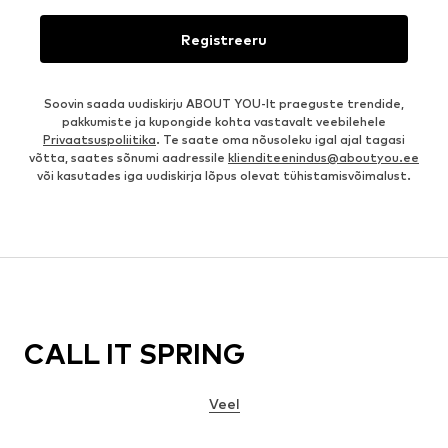
Registreeru
Soovin saada uudiskirju ABOUT YOU-lt praeguste trendide,
pakkumiste ja kupongide kohta vastavalt veebilehele
Privaatsuspoliitika
. Te saate oma nõusoleku igal ajal tagasi
võtta, saates sõnumi aadressile
klienditeenindus@aboutyou.ee
või kasutades iga uudiskirja lõpus olevat tühistamisvõimalust.
CALL IT SPRING
Veel