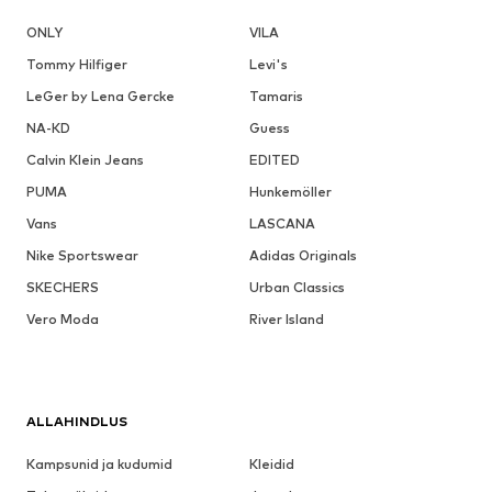
ONLY
VILA
Tommy Hilfiger
Levi's
LeGer by Lena Gercke
Tamaris
NA-KD
Guess
Calvin Klein Jeans
EDITED
PUMA
Hunkemöller
Vans
LASCANA
Nike Sportswear
Adidas Originals
SKECHERS
Urban Classics
Vero Moda
River Island
ALLAHINDLUS
Kampsunid ja kudumid
Kleidid