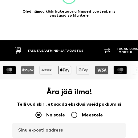
Oled näinud kõiki kategooria Naised tooteid, mis
vastasid su filtritele
TAGASTAMISE ÕIGUS 30 PÄEVA
TASUMINE 
JOOKSUL
Ära jää ilma!
Telli uudiskiri, et saada eksklusiivseid pakkumisi
Naistele
Meestele
Sinu e-posti aadress