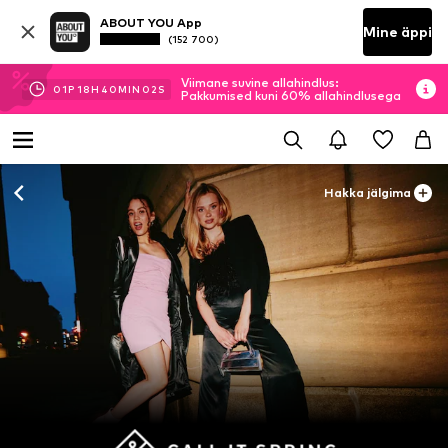
ABOUT YOU App
Mine äppi
(152 700)
Viimane suvine allahindlus:
01
P
18
H
40
MIN
01
S
Pakkumised kuni 60% allahindlusega
Hakka jälgima