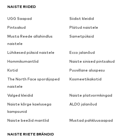
NAISTE RIIDED
UGG Saapad
Siidist kleidid
Pintsakud
Plätud naistele
Musta Reede allahindlus
Sametpüksid
naistele
Lühikesed püksid naistele
Ecco jalanõud
Hommikumantlid
Naiste sinised pintsakud
Kotid
Puuvillane aluspesu
The North Face spordijoped
Kosmeetikakotid
naistele
Valged kleidid
Naiste platvormkingad
Naiste kõrge kaelusega
ALDO jalanõud
kampsunid
Naiste beežid mantlid
Mustad pahkluusaapad
NAISTE RIIETE BRÄNDID