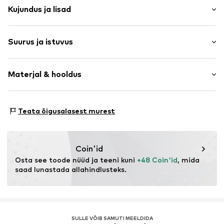
Kujundus ja lisad
Trükitud logo
Suurus ja istuvus
Nahk
Ümar nina
Kontsa kõrgus: Madal konts (0–3 cm)
Elastsed täidised
Materjal & hooldus
Varbanina
Suuruste tabel
Elastne välistald
Pealmine materjal: Nahk, Tekstiil
Libisemisvastane
Teata õigusalasest murest
Vooder ja sisetald: Tekstiil
Veluurnahk
Välistald: Kunstkiud
Peidupaik
Sisaldab loomset päritolu mittetekstiilseid osi: jah
Coin'id
Toote nr.
PUMcjod001000001
Päritoluriik: Kambodža
Osta see toode nüüd ja teeni kuni 
+48 Coin'id
, mida 
saad lunastada allahindlusteks.
SULLE VÕIB SAMUTI MEELDIDA