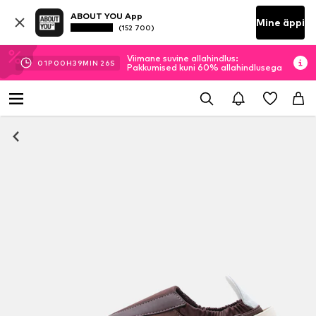
ABOUT YOU App
Mine äppi
(152 700)
Viimane suvine allahindlus:
01
P
00
H
39
MIN
25
S
Pakkumised kuni 60% allahindlusega