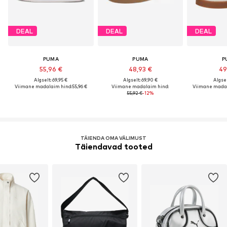
DEAL
DEAL
DEAL
PUMA
PUMA
P
55,96 €
48,93 €
49
Algselt: 69,95 €
Algselt: 69,90 €
Algsel
Viimane madalaim hind:
55,96 €
Viimane madalaim hind:
Viimane madal
55,92 €
-12%
TÄIENDA OMA VÄLIMUST
Täiendavad tooted