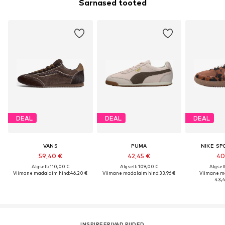
Sarnased tooted
DEAL
DEAL
DEAL
VANS
PUMA
NIKE S
59,40 €
42,45 €
40
Algselt: 110,00 €
Algselt: 109,00 €
Algselt
Viimane madalaim hind:
46,20 €
Viimane madalaim hind:
33,96 €
Viimane m
43,4
INSPIREERIVAD RIIDED