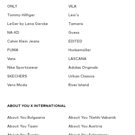
ONLY
VILA
Tommy Hilfiger
Levi's
LeGer by Lena Gercke
Tamaris
NA-KD
Guess
Calvin Klein Jeans
EDITED
PUMA
Hunkemöller
Vans
LASCANA
Nike Sportswear
Adidas Originals
SKECHERS
Urban Classics
Vero Moda
River Island
ABOUT YOU X INTERNATIONAL
About You Bulgaaria
About You Tšehhi Vabariik
About You Taani
About You Austria
About You Šveits
About You Saksamaa