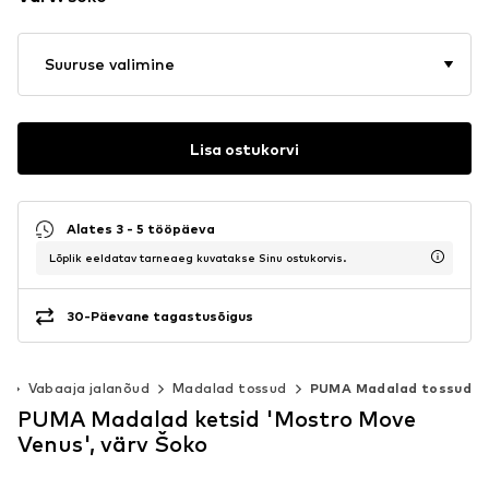
Suuruse valimine
Lisa ostukorvi
Alates 3 - 5 tööpäeva
Lõplik eeldatav tarneaeg kuvatakse Sinu ostukorvis.
30-Päevane tagastusõigus
d
Vabaaja jalanõud
Madalad tossud
PUMA Madalad tossud
PUMA Madalad ketsid 'Mostro Move
Venus', värv Šoko