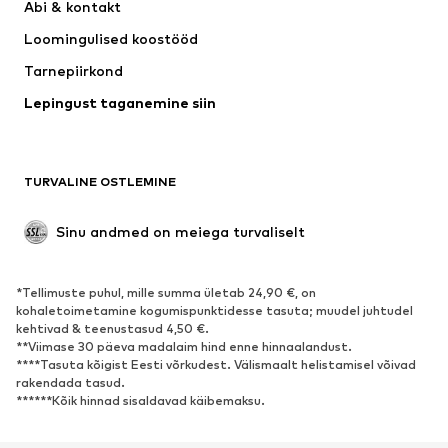
Abi & kontakt 
Särgid ja topid
Püksid
Loomingulised koostööd
Joped
Kampsunid ja kudumid
Tarnepiirkond
Pesu
Pluusid ja tuunikad
Lepingust taganemine siin
Mantlid
Seelikud
Ujumisriided
Dressipluusid
Pintsakud
Pükskostüümid
TURVALINE OSTLEMINE
Suured suurused
Tulevasele emale
Sündmused
Eksklusiivne
Sinu andmed on meiega turvaliselt
Taaskasutus
*Tellimuste puhul, mille summa ületab 24,90 €, on
JALANÕUD
kohaletoimetamine kogumispunktidesse tasuta; muudel juhtudel
kehtivad & teenustasud 4,50 €.
Uus
Trendikas
**Viimase 30 päeva madalaim hind enne hinnaalandust.
****Tasuta kõigist Eesti võrkudest. Välismaalt helistamisel võivad
Vabaaja jalanõud
Pahkluusaapad
rakendada tasud.
Kontsasaapad ja -kingad
Saapad
******Kõik hinnad sisaldavad käibemaksu.
Sandaalid
Poolsaapad