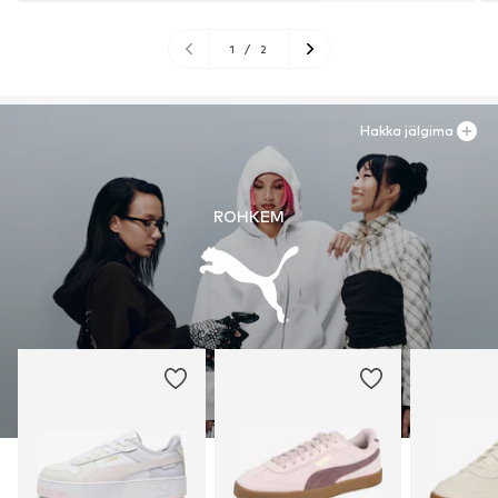
1
/
2
Hakka jälgima
ROHKEM