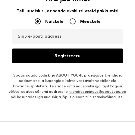
Telli uudiskiri, et saada eksklusiivseid pakkumisi
Naistele
Meestele
Sinu e-posti aadress
Registreeru
Soovin saada uudiskirju ABOUT YOU-lt praeguste trendide,
pakkumiste ja kupongide kohta vastavalt veebilehele
Privaatsuspoliitika
. Te saate oma nõusoleku igal ajal tagasi
võtta, saates sõnumi aadressile
klienditeenindus@aboutyou.ee
või kasutades iga uudiskirja lõpus olevat tühistamisvõimalust.