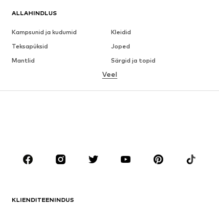
ALLAHINDLUS
Kampsunid ja kudumid
Kleidid
Teksapüksid
Joped
Mantlid
Särgid ja topid
Veel
Püksid
Pesu
Seelikud
Pluusid ja tuunikad
Dressipluusid
Pintsakud
Ujumisriided
Pükskostüümid
Suured suurused
Tulevasele emale
Jalanõud
Sport
Aksessuaarid
Premium
RIIDED
KLIENDITEENINDUS
Uus
Trendikas
Kleidid
Teksapüksid