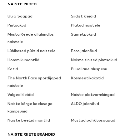
NAISTE RIIDED
UGG Saapad
Siidist kleidid
Pintsakud
Plätud naistele
Musta Reede allahindlus
Sametpüksid
naistele
Lühikesed püksid naistele
Ecco jalanõud
Hommikumantlid
Naiste sinised pintsakud
Kotid
Puuvillane aluspesu
The North Face spordijoped
Kosmeetikakotid
naistele
Valged kleidid
Naiste platvormkingad
Naiste kõrge kaelusega
ALDO jalanõud
kampsunid
Naiste beežid mantlid
Mustad pahkluusaapad
NAISTE RIIETE BRÄNDID